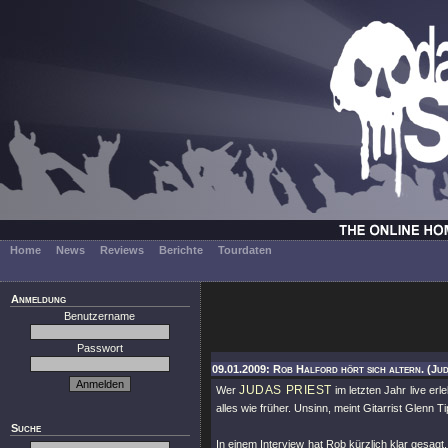
Home
News
Reviews
Berichte
Tourdaten
Anmeldung
Benutzername
Passwort
09.01.2009: Rob Halford hört sich altern. (Jud
JUDAS PRIEST
Wer
im letzten Jahr live er
alles wie früher. Unsinn, meint Gitarrist Glenn Ti
Suche
In einem Interview hat Rob kürzlich klar gesagt