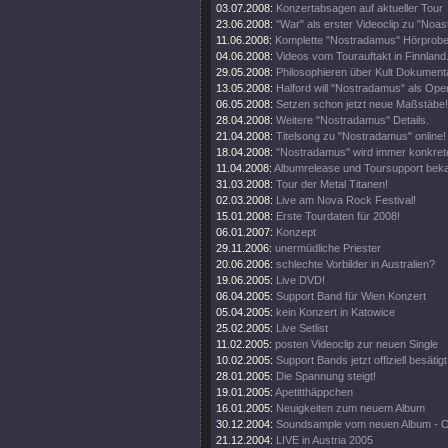
03.07.2008:
Konzertabsagen auf aktueller Tour
23.06.2008:
"War" als erster Videoclip zu "Noa
11.06.2008:
Komplette "Nostradamus" Hörprobe
04.06.2008:
Videos vom Tourauftakt in Finnland
29.05.2008:
Philosophieren über Kult Dokumenta
13.05.2008:
Halford will "Nostradamus" als Oper
06.05.2008:
Setzen schon jetzt neue Maßstäbe!
28.04.2008:
Weitere "Nostradamus" Details.
21.04.2008:
Titelsong zu "Nostradamus" online!
18.04.2008:
"Nostradamus" wird immer konkrete
11.04.2008:
Albumrelease und Toursupport beka
31.03.2008:
Tour der Metal Titanen!
02.03.2008:
Live am Nova Rock Festival!
15.01.2008:
Erste Tourdaten für 2008!
06.01.2007:
Konzept
29.11.2006:
unermüdliche Priester
20.06.2006:
schlechte Vorbilder in Australien?
19.06.2005:
Live DVD!
06.04.2005:
Support Band für Wien Konzert
05.04.2005:
kein Konzert in Katowice
25.02.2005:
Live Setlist
11.02.2005:
posten Videoclip zur neuen Single
10.02.2005:
Support Bands jetzt offiziell besätigt
28.01.2005:
Die Spannung steigt!
19.01.2005:
Apetitthäppchen
16.01.2005:
Neuigkeiten zum neuem Album
30.12.2004:
Soundsample vom neuen Album - 
21.12.2004:
LIVE in Austria 2005