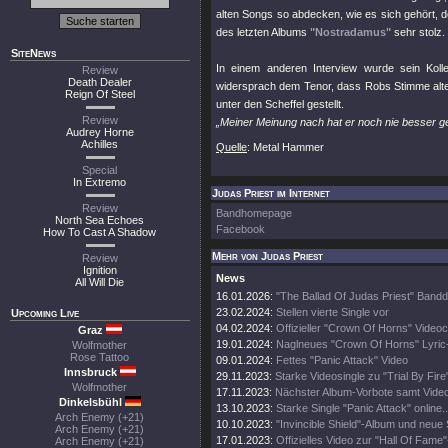
alten Songs so abdecken, wie es sich gehört, 
des letzten Albums
"Nostradamus"
sehr stolz.
SiteNews
In einem anderen Interview wurde sein Koll
Review
Death Dealer
widersprach dem Tenor, dass Robs Stimme altere
Reign Of Steel
unter den Scheffel gestellt.
Review
„Meiner Meinung nach hat er noch nie besser g
Audrey Horne
Achilles
Quelle
: Metal Hammer
Special
In Extremo
Judas Priest im Internet
Review
Bandhomepage
North Sea Echoes
Facebook
How To Cast A Shadow
Mehr von Judas Priest
Review
Ignition
News
All Will Die
16.01.2026:
"The Ballad Of Judas Priest" Band
23.02.2024:
Stellen vierte Single vor
Upcoming Live
04.02.2024:
Offizieller "Crown Of Horns" Videoc
Graz
19.01.2024:
Naglneues "Crown Of Horns" Lyric
Wolfmother
Rose Tattoo
09.01.2024:
Fettes "Panic Attack" Video
Innsbruck
29.11.2023:
Starke Videosingle zu "Trial By Fire
Wolfmother
17.11.2023:
Nächster Album-Vorbote samt Vide
Dinkelsbühl
13.10.2023:
Starke Single "Panic Attack" online..
Arch Enemy (+21)
10.10.2023:
"Invincible Shield"-Album und neue 
Arch Enemy (+21)
17.01.2023:
Offizielles Video zur "Hall Of Fame
Arch Enemy (+21)