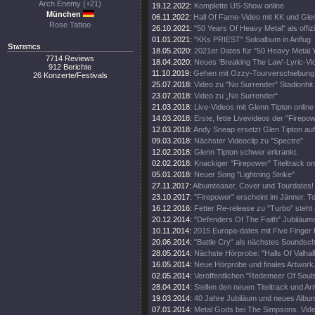
Arch Enemy (+21)
19.12.2022:
Komplette US-Show online
München
06.11.2022:
Hall Of Fame-Video mit KK und Gle
Rose Tattoo
26.10.2021:
"50 Years Of Heavy Metal" als offiz
01.01.2021:
"KKs PRIEST" Soloalbum in Anflug
Statistics
18.05.2020:
2021er Dates für "50 Heavy Metal 
7714 Reviews
18.04.2020:
Neues 'Breaking The Law'-Lyric-Vi
912 Berichte
11.10.2019:
Gehen mit Ozzy-Tourverschiebung 
26 Konzerte/Festivals
25.07.2018:
Video zu "No Surrender" Stadionhit
23.07.2018:
Video zu „No Surrender“
21.03.2018:
Live-Videos mit Glenn Tipton online
14.03.2018:
Erste, fette Livevideos der "Firepo
12.03.2018:
Andy Sneap ersetzt Glen Tipton auf
09.03.2018:
Nächster Videoclip zu "Spectre"
12.02.2018:
Glenn Tipton schwer erkrankt.
02.02.2018:
Knackiger "Firepower" Titeltrack on
05.01.2018:
Neuer Song "Lightning Strike"
27.11.2017:
Albumteaser, Cover und Tourdates!
23.10.2017:
"Firepower" erscheint im Jänner. T
16.12.2016:
Fetter Re-release zu "Turbo" steht 
20.12.2014:
"Defenders Of The Faith" Jubiläums
10.11.2014:
2015 Europa-dates mit Five Finger
20.06.2014:
"Battle Cry" als nächstes Soundschi
28.05.2014:
Nächste Hörprobe: "Halls Of Valhall
16.05.2014:
Neue Hörprobe und finales Artwork
02.05.2014:
Veröffentlichen "Redemeer Of Souls"
28.04.2014:
Stellen den neuen Titeltrack und Ar
19.03.2014:
40 Jahre Jubiläum und neues Album
07.01.2014:
Metal Gods bei The Simpsons. Vide