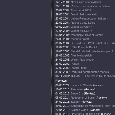
14.12.2004:
News zum neuen Album
20.10.2004:
Release nochmals verschoben ...
25.09.2004:
Album erst 2005!
29.08.2004:
fleissig beim Werkeln
23.07.2004:
geben Releasedatum bekannt
22.07.2004:
Release date fixiert!
09.07.2004:
wieder die Alten?
27.04.2004:
wieder bei SONY
03.04.2004:
"Metalogy"-Boxset kommt
24.03.2004:
machen ernst!
01.02.2004:
Box inklusive DVD - ab 9. März erhä
12.07.2003:
! The Priest Is Back !
16.06.2003:
Metal Gods bald wieder komplett?
26.01.2003:
Alles bleibt gleich!
24.01.2003:
Wollen Rob wieder
23.09.2002:
Pause
17.09.2002:
Plastic Rebel
31.08.2002:
Party mit gestrandeten Models
06.11.2001:
JUDAS PRIEST live in Deutschland
Reviews
09.03.2024:
Invincible Shield
(
Review
)
10.03.2018:
Firepower
(
Review
)
04.05.2016:
Battle Cry
(
Review
)
08.07.2014:
Redeemer of Souls
(
Review
)
24.07.2013:
Epitaph
(
Review
)
29.09.2012:
Screaming for Vengeance (30th Ann
22.04.2012:
Stained Class
(
Classic
)
04.03.2012:
Defenders Of The Faith
(
Classic
)