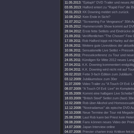
11.05.2013:
"Epitaph" DVD Trailer und neues A
03.05.2013:
Halford entert zu "Rapid Fire" die 
08.01.2013:
KK Downing meldet sich zurück.
10.08.2012:
Kein Ende in Sicht?
31.07.2012:
"Screaming For Vengeance" 30th An
29.05.2012:
Hammersmith Show kommt auf DV
28.04.2012:
Erste fette Setlists und Eindrücke d
21.09.2011:
Veröffentlichen "The Chosen" Few C
17.09.2011:
Rob Halford kippt mit Harley auf d
19.06.2011:
Weitere gute Livevideos der aktuell
10.06.2011:
Sensationelle Live Setlist + Presse
28.05.2011:
Pressekonferenz zu Tour und neue
24.05.2011:
Kündigen für Mitte 2012 neues Lan
27.04.2011:
K.K. Downing kommentiert endgültig
20.04.2011:
K.K. Downing wird nicht mit auf Tou
09.02.2010:
Fette 3-fach Edition zum Jubiläum.
03.12.2009:
Jubiläumsbox zum 30er
11.07.2009:
Video Trailer zu "A Touch Of Evil: Li
08.07.2009:
"A Touch Of Evil: Live" im Komplett
25.05.2009:
Kommt eine halbgare Live Scheibe
18.03.2009:
"British Steel" Setlist zum (fast) 30e
12.02.2009:
Rob über Alkohol und Homosexualit
12.12.2008:
"Nostradamus" als epische DVD Au
18.10.2008:
Neue Termine der Tour mit Megade
25.08.2008:
Laut Rob kann bei Priest kein Heter
09.08.2008:
Fans können neues Video der Pries
14.07.2008:
Japan Interview online
04.07.2008:
Priester charten trotz Kritiken fett 