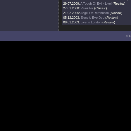
29.07.2009:
A Touch Of Evil - Live!
(
Review
)
27.01.2008:
Painkiller
(
Classic
)
21.02.2005:
Angel Of Retribution
(
Review
)
05.12.2003:
Electric Eye Dvd
(
Review
)
08.01.2003:
Live In London
(
Review
)
© D