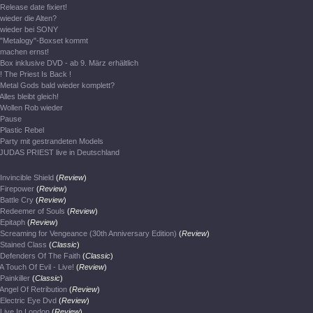
Release date fixiert!
wieder die Alten?
wieder bei SONY
"Metalogy"-Boxset kommt
machen ernst!
Box inklusive DVD - ab 9. März erhältlich
! The Priest Is Back !
Metal Gods bald wieder komplett?
Alles bleibt gleich!
Wollen Rob wieder
Pause
Plastic Rebel
Party mit gestrandeten Models
JUDAS PRIEST live in Deutschland
Invincible Shield
(
Review
)
Firepower
(
Review
)
Battle Cry
(
Review
)
Redeemer of Souls
(
Review
)
Epitaph
(
Review
)
Screaming for Vengeance (30th Anniversary Edition)
(
Review
)
Stained Class
(
Classic
)
Defenders Of The Faith
(
Classic
)
A Touch Of Evil - Live!
(
Review
)
Painkiller
(
Classic
)
Angel Of Retribution
(
Review
)
Electric Eye Dvd
(
Review
)
Live In London
(
Review
)