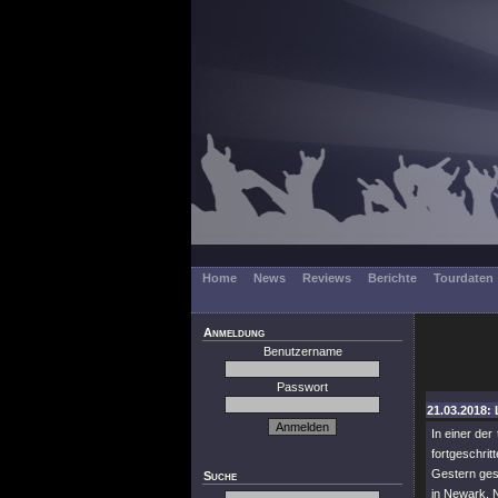
Home
News
Reviews
Berichte
Tourdaten
Anmeldung
Benutzername
Passwort
21.03.2018: 
In einer der
fortgeschrit
Gestern ges
Suche
in Newark, N