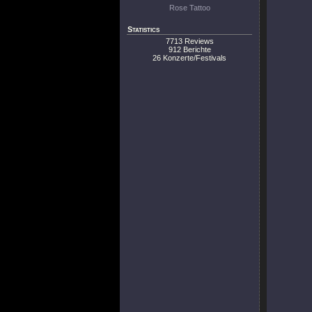
Rose Tattoo
Statistics
7713 Reviews
912 Berichte
26 Konzerte/Festivals