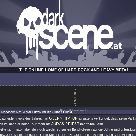
Kein Bild vorhanden.
Live-Videos mit Glenn Tipton online (Judas Priest)
GLENN TIPTON
 traurigsten news des Jahres, hat
jüngstens verkündet, dass seine Park
JUDAS PRIEST
ten ist, dass er keine Tour mehr mit
bestreiten kann.
ellte sich Tipton aber dennoch wieder zu seinen Bandkollegen auf die Bühne und unterstütz
ew Jersey beim Zugaben-Tripel 'Metal Gods', 'Breaking The Law' und 'Living After Midnight'.