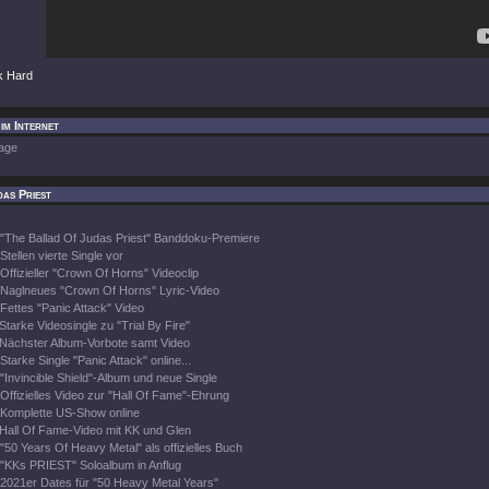
k Hard
im Internet
age
as Priest
"The Ballad Of Judas Priest" Banddoku-Premiere
Stellen vierte Single vor
Offizieller "Crown Of Horns" Videoclip
Naglneues "Crown Of Horns" Lyric-Video
Fettes "Panic Attack" Video
Starke Videosingle zu "Trial By Fire"
Nächster Album-Vorbote samt Video
Starke Single "Panic Attack" online...
"Invincible Shield"-Album und neue Single
Offizielles Video zur "Hall Of Fame"-Ehrung
Komplette US-Show online
Hall Of Fame-Video mit KK und Glen
"50 Years Of Heavy Metal" als offizielles Buch
"KKs PRIEST" Soloalbum in Anflug
2021er Dates für "50 Heavy Metal Years"