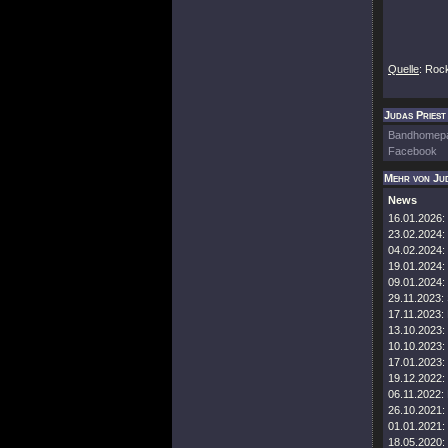
Quelle
: Roc
Judas Priest 
Bandhomep
Facebook
Mehr von Jud
News
16.01.2026:
23.02.2024:
04.02.2024:
19.01.2024:
09.01.2024:
29.11.2023:
17.11.2023:
13.10.2023:
10.10.2023:
17.01.2023:
19.12.2022:
06.11.2022:
26.10.2021:
01.01.2021:
18.05.2020: