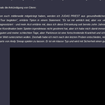
als die Ankündigung von Glenn:
von euch mittlerweile mitgekriegt haben, werden ich JUDAS PRIEST aus gesundheitliche
Tour begleiten", erklärte Tipton in einem Statement. "Es tut mir wirklich leid, aber vor 
agnostiziert - und mein Arzt erklärte mir, dass ich diese Erkrankung seit bereits zehn Jahre
e Koordination beim Spielen irgendetwas nicht gestimmt hat, aber ich habe mich damit imme
guten und meine schlechten Tage, aber Parkinson ist eine fortschreitende Krankheit und ich
r Welt runterziehen wollen. Deshalb habe ich mich nach den letzten Proben entschieden, ni
rts von Andy Sneap spielen zu lassen. Er ist ein klasse Typ und wird mit Sicherheit einen 