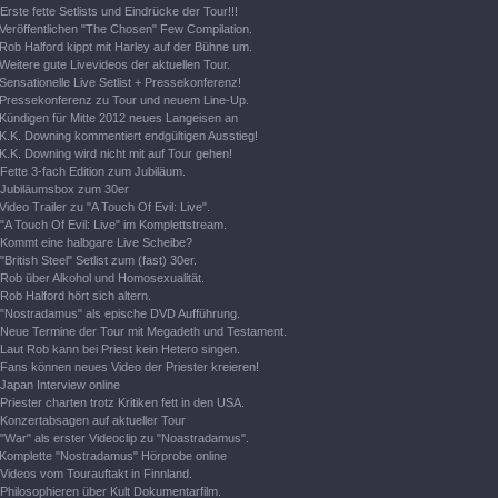
Erste fette Setlists und Eindrücke der Tour!!!
Veröffentlichen "The Chosen" Few Compilation.
Rob Halford kippt mit Harley auf der Bühne um.
Weitere gute Livevideos der aktuellen Tour.
Sensationelle Live Setlist + Pressekonferenz!
Pressekonferenz zu Tour und neuem Line-Up.
Kündigen für Mitte 2012 neues Langeisen an
K.K. Downing kommentiert endgültigen Ausstieg!
K.K. Downing wird nicht mit auf Tour gehen!
Fette 3-fach Edition zum Jubiläum.
Jubiläumsbox zum 30er
Video Trailer zu "A Touch Of Evil: Live".
"A Touch Of Evil: Live" im Komplettstream.
Kommt eine halbgare Live Scheibe?
"British Steel" Setlist zum (fast) 30er.
Rob über Alkohol und Homosexualität.
Rob Halford hört sich altern.
"Nostradamus" als epische DVD Aufführung.
Neue Termine der Tour mit Megadeth und Testament.
Laut Rob kann bei Priest kein Hetero singen.
Fans können neues Video der Priester kreieren!
Japan Interview online
Priester charten trotz Kritiken fett in den USA.
Konzertabsagen auf aktueller Tour
"War" als erster Videoclip zu "Noastradamus".
Komplette "Nostradamus" Hörprobe online
Videos vom Tourauftakt in Finnland.
Philosophieren über Kult Dokumentarfilm.