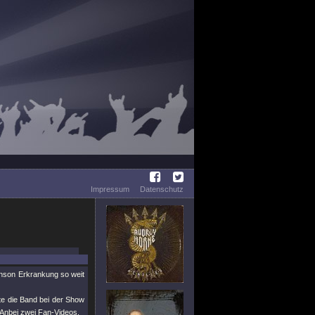
Impressum
Datenschutz
inson Erkrankung so weit
te die Band bei der Show
 Anbei zwei Fan-Videos.