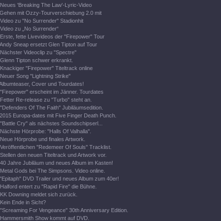
Neues 'Breaking The Law'-Lyric-Video
Gehen mit Ozzy-Tourverschiebung 2.0 mit
Video zu "No Surrender" Stadionhit
Video zu „No Surrender“
Erste, fette Livevideos der "Firepower" Tour
Andy Sneap ersetzt Glen Tipton auf Tour
Nächster Videoclip zu "Spectre"
Glenn Tipton schwer erkrankt.
Knackiger "Firepower" Titeltrack online
Neuer Song "Lightning Strike"
Albumteaser, Cover und Tourdates!
"Firepower" erscheint im Jänner. Tourdates
Fetter Re-release zu "Turbo" steht an.
"Defenders Of The Faith" Jubiläumsedition.
2015 Europa-dates mit Five Finger Death Punch.
"Battle Cry" als nächstes Soundschipserl...
Nächste Hörprobe: "Halls Of Valhalla".
Neue Hörprobe und finales Artwork.
Veröffentlichen "Redemeer Of Souls" Tracklist.
Stellen den neuen Titeltrack und Artwork vor.
40 Jahre Jubiläum und neues Album im Kasten!
Metal Gods bei The Simpsons. Video online.
"Epitaph" DVD Trailer und neues Album zum 40er!
Halford entert zu "Rapid Fire" die Bühne.
KK Downing meldet sich zurück.
Kein Ende in Sicht?
"Screaming For Vengeance" 30th Anniversary Edition.
Hammersmith Show kommt auf DVD.