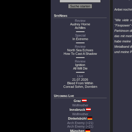
Anbei nochm
SiteNews
"Wie viele 
Review
Audrey Horne
"Firepower"-
Achilles
Parkinson di
Special
das mit mein
In Extremo
habe meine 
Review
Metalband de
North Sea Echoes
und meine Pa
How To Cast A Shadow
Review
Ignition
All Will Die
Live
21.07.2026
Bleed From Within
Conrad Sohm, Dornbirn
Upcoming Live
Graz
Wolfmother
Innsbruck
Wolfmother
Dinkelsbühl
Arch Enemy (+21)
Arch Enemy (+21)
München