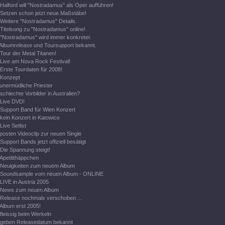
Halford will "Nostradamus" als Oper aufführen!
Setzen schon jetzt neue Maßstäbe!
Weitere "Nostradamus" Details.
Titelsong zu "Nostradamus" online!
"Nostradamus" wird immer konkreter.
Albumrelease und Toursupport bekannt.
Tour der Metal Titanen!
Live am Nova Rock Festival!
Erste Tourdaten für 2008!
Konzept
unermüdliche Priester
schlechte Vorbilder in Australien?
Live DVD!
Support Band für Wien Konzert
kein Konzert in Katowice
Live Setlist
posten Videoclip zur neuen Single
Support Bands jetzt offiziell besätigt
Die Spannung steigt!
Apetitthäppchen
Neuigkeiten zum neuem Album
Soundsample vom neuen Album - ONLINE
LIVE in Austria 2005
News zum neuen Album
Release nochmals verschoben ...
Album erst 2005!
fleissig beim Werkeln
geben Releasedatum bekannt