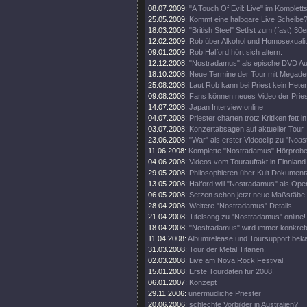
08.07.2009:
"A Touch Of Evil: Live" im Komplett
25.05.2009:
Kommt eine halbgare Live Scheibe
18.03.2009:
"British Steel" Setlist zum (fast) 30e
12.02.2009:
Rob über Alkohol und Homosexualit
09.01.2009:
Rob Halford hört sich altern.
12.12.2008:
"Nostradamus" als epische DVD Au
18.10.2008:
Neue Termine der Tour mit Megade
25.08.2008:
Laut Rob kann bei Priest kein Heter
09.08.2008:
Fans können neues Video der Pries
14.07.2008:
Japan Interview online
04.07.2008:
Priester charten trotz Kritiken fett 
03.07.2008:
Konzertabsagen auf aktueller Tour
23.06.2008:
"War" als erster Videoclip zu "Noa
11.06.2008:
Komplette "Nostradamus" Hörprobe
04.06.2008:
Videos vom Tourauftakt in Finnland
29.05.2008:
Philosophieren über Kult Dokumenta
13.05.2008:
Halford will "Nostradamus" als Oper
06.05.2008:
Setzen schon jetzt neue Maßstäbe!
28.04.2008:
Weitere "Nostradamus" Details.
21.04.2008:
Titelsong zu "Nostradamus" online!
18.04.2008:
"Nostradamus" wird immer konkrete
11.04.2008:
Albumrelease und Toursupport beka
31.03.2008:
Tour der Metal Titanen!
02.03.2008:
Live am Nova Rock Festival!
15.01.2008:
Erste Tourdaten für 2008!
06.01.2007:
Konzept
29.11.2006:
unermüdliche Priester
20.06.2006:
schlechte Vorbilder in Australien?