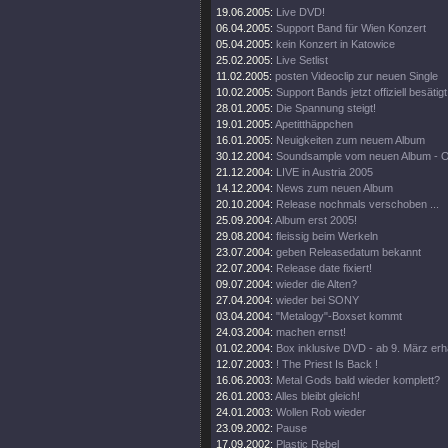
19.06.2005:
Live DVD!
06.04.2005:
Support Band für Wien Konzert
05.04.2005:
kein Konzert in Katowice
25.02.2005:
Live Setlist
11.02.2005:
posten Videoclip zur neuen Single
10.02.2005:
Support Bands jetzt offiziell besätigt
28.01.2005:
Die Spannung steigt!
19.01.2005:
Apetitthäppchen
16.01.2005:
Neuigkeiten zum neuem Album
30.12.2004:
Soundsample vom neuen Album - 
21.12.2004:
LIVE in Austria 2005
14.12.2004:
News zum neuen Album
20.10.2004:
Release nochmals verschoben ...
25.09.2004:
Album erst 2005!
29.08.2004:
fleissig beim Werkeln
23.07.2004:
geben Releasedatum bekannt
22.07.2004:
Release date fixiert!
09.07.2004:
wieder die Alten?
27.04.2004:
wieder bei SONY
03.04.2004:
"Metalogy"-Boxset kommt
24.03.2004:
machen ernst!
01.02.2004:
Box inklusive DVD - ab 9. März erhä
12.07.2003:
! The Priest Is Back !
16.06.2003:
Metal Gods bald wieder komplett?
26.01.2003:
Alles bleibt gleich!
24.01.2003:
Wollen Rob wieder
23.09.2002:
Pause
17.09.2002:
Plastic Rebel