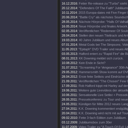
16.12.2016:
Fetter Re-release zu "Turbo" steht 
20.12.2014:
"Defenders Of The Faith" Jubiläums
10.11.2014:
2015 Europa-dates mit Five Finger
20.06.2014:
"Battle Cry" als nächstes Soundschi
28.05.2014:
Nächste Hörprobe: "Halls Of Valhall
16.05.2014:
Neue Hörprobe und finales Artwork
02.05.2014:
Veröffentlichen "Redemeer Of Souls"
28.04.2014:
Stellen den neuen Titeltrack und Ar
19.03.2014:
40 Jahre Jubiläum und neues Album
07.01.2014:
Metal Gods bei The Simpsons. Vide
11.05.2013:
"Epitaph" DVD Trailer und neues A
03.05.2013:
Halford entert zu "Rapid Fire" die 
08.01.2013:
KK Downing meldet sich zurück.
10.08.2012:
Kein Ende in Sicht?
31.07.2012:
"Screaming For Vengeance" 30th An
29.05.2012:
Hammersmith Show kommt auf DV
28.04.2012:
Erste fette Setlists und Eindrücke d
21.09.2011:
Veröffentlichen "The Chosen" Few C
17.09.2011:
Rob Halford kippt mit Harley auf d
19.06.2011:
Weitere gute Livevideos der aktuell
10.06.2011:
Sensationelle Live Setlist + Presse
28.05.2011:
Pressekonferenz zu Tour und neue
24.05.2011:
Kündigen für Mitte 2012 neues Lan
27.04.2011:
K.K. Downing kommentiert endgültig
20.04.2011:
K.K. Downing wird nicht mit auf Tou
09.02.2010:
Fette 3-fach Edition zum Jubiläum.
03.12.2009:
Jubiläumsbox zum 30er
11.07.2009:
Video Trailer zu "A Touch Of Evil: Li