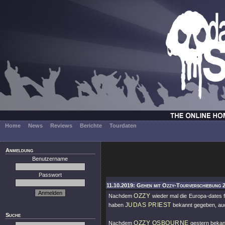
Home
News
Reviews
Berichte
Tourdaten
Anmeldung
Benutzername
Passwort
11.10.2019: Gehen mit Ozzy-Tourverschiebung 2.
OZZY
Nachdem
wieder mal die Europa-dates fü
JUDAS PRIEST
haben
bekannt gegeben, auc
Suche
OZZY OSBOURNE
Nachdem
gestern bekan