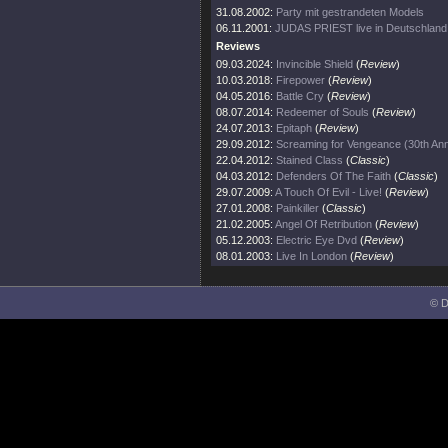
31.08.2002:
Party mit gestrandeten Models
06.11.2001:
JUDAS PRIEST live in Deutschland
Reviews
09.03.2024:
Invincible Shield
(
Review
)
10.03.2018:
Firepower
(
Review
)
04.05.2016:
Battle Cry
(
Review
)
08.07.2014:
Redeemer of Souls
(
Review
)
24.07.2013:
Epitaph
(
Review
)
29.09.2012:
Screaming for Vengeance (30th Ann
22.04.2012:
Stained Class
(
Classic
)
04.03.2012:
Defenders Of The Faith
(
Classic
)
29.07.2009:
A Touch Of Evil - Live!
(
Review
)
27.01.2008:
Painkiller
(
Classic
)
21.02.2005:
Angel Of Retribution
(
Review
)
05.12.2003:
Electric Eye Dvd
(
Review
)
08.01.2003:
Live In London
(
Review
)
© D