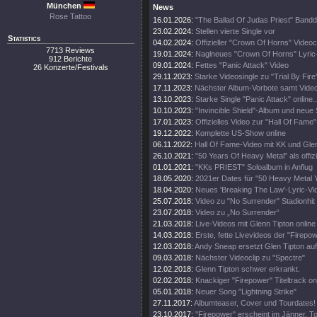
München
News
Rose Tattoo
16.01.2026:
"The Ballad Of Judas Priest" Band
23.02.2024:
Stellen vierte Single vor
Statistics
04.02.2024:
Offizieller "Crown Of Horns" Videoc
7713 Reviews
19.01.2024:
Naglneues "Crown Of Horns" Lyric
912 Berichte
09.01.2024:
Fettes "Panic Attack" Video
26 Konzerte/Festivals
29.11.2023:
Starke Videosingle zu "Trial By Fire
17.11.2023:
Nächster Album-Vorbote samt Vide
13.10.2023:
Starke Single "Panic Attack" online..
10.10.2023:
"Invincible Shield"-Album und neue 
17.01.2023:
Offizielles Video zur "Hall Of Fame
19.12.2022:
Komplette US-Show online
06.11.2022:
Hall Of Fame-Video mit KK und Gle
26.10.2021:
"50 Years Of Heavy Metal" als offiz
01.01.2021:
"KKs PRIEST" Soloalbum in Anflug
18.05.2020:
2021er Dates für "50 Heavy Metal 
18.04.2020:
Neues 'Breaking The Law'-Lyric-Vi
25.07.2018:
Video zu "No Surrender" Stadionhit
23.07.2018:
Video zu „No Surrender“
21.03.2018:
Live-Videos mit Glenn Tipton online
14.03.2018:
Erste, fette Livevideos der "Firepo
12.03.2018:
Andy Sneap ersetzt Glen Tipton auf
09.03.2018:
Nächster Videoclip zu "Spectre"
12.02.2018:
Glenn Tipton schwer erkrankt.
02.02.2018:
Knackiger "Firepower" Titeltrack on
05.01.2018:
Neuer Song "Lightning Strike"
27.11.2017:
Albumteaser, Cover und Tourdates!
23.10.2017:
"Firepower" erscheint im Jänner. T