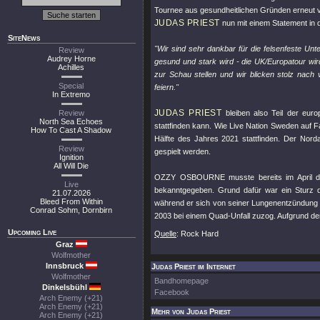
Tournee aus gesundheitlichen Gründen erneut v
JUDAS PRIEST
nun mit einem Statement in 
SiteNews
"Wir sind sehr dankbar für die felsenfeste 
Review
Audrey Horne
gesund und stark wird - die UK/Europatour wird
Achilles
zur Schau stellen und wir blicken stolz na
Special
feiern."
In Extremo
JUDAS PRIEST
Review
bleiben also Teil der eur
North Sea Echoes
stattfinden kann. Wie Live Nation Sweden auf 
How To Cast A Shadow
Hälfte des Jahres 2021 stattfinden. Der Nord
Review
gespielt werden.
Ignition
All Will Die
OZZY OSBOURNE musste bereits im April dies
Live
bekanntgegeben. Grund dafür war ein Sturz
21.07.2026
Bleed From Within
während er sich von seiner Lungenentzündung er
Conrad Sohm, Dornbirn
2003 bei einem Quad-Unfall zuzog. Aufgrund der
Upcoming Live
Quelle
: Rock Hard
Graz
Wolfmother
Innsbruck
Judas Priest im Internet
Wolfmother
Bandhomepage
Dinkelsbühl
Facebook
Arch Enemy (+21)
Arch Enemy (+21)
Mehr von Judas Priest
Arch Enemy (+21)