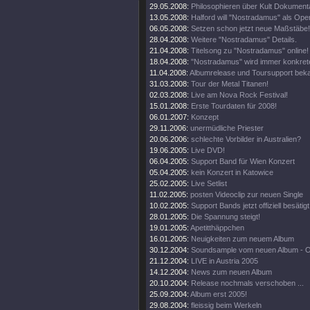
29.05.2008:
Philosophieren über Kult Dokumenta
13.05.2008:
Halford will "Nostradamus" als Oper
06.05.2008:
Setzen schon jetzt neue Maßstäbe!
28.04.2008:
Weitere "Nostradamus" Details.
21.04.2008:
Titelsong zu "Nostradamus" online!
18.04.2008:
"Nostradamus" wird immer konkrete
11.04.2008:
Albumrelease und Toursupport beka
31.03.2008:
Tour der Metal Titanen!
02.03.2008:
Live am Nova Rock Festival!
15.01.2008:
Erste Tourdaten für 2008!
06.01.2007:
Konzept
29.11.2006:
unermüdliche Priester
20.06.2006:
schlechte Vorbilder in Australien?
19.06.2005:
Live DVD!
06.04.2005:
Support Band für Wien Konzert
05.04.2005:
kein Konzert in Katowice
25.02.2005:
Live Setlist
11.02.2005:
posten Videoclip zur neuen Single
10.02.2005:
Support Bands jetzt offiziell besätigt
28.01.2005:
Die Spannung steigt!
19.01.2005:
Apetitthäppchen
16.01.2005:
Neuigkeiten zum neuem Album
30.12.2004:
Soundsample vom neuen Album - 
21.12.2004:
LIVE in Austria 2005
14.12.2004:
News zum neuen Album
20.10.2004:
Release nochmals verschoben ...
25.09.2004:
Album erst 2005!
29.08.2004:
fleissig beim Werkeln