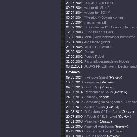
22.07.2004:
Release date fixiert!
09.07.2004:
wieder die Alten?
27.04.2004:
wieder bei SONY
03.04.2004:
"Metalogy"-Boxset kommt
24.03.2004:
machen ernst!
01.02.2004:
Box inklusive DVD - ab 9. März erhä
12.07.2003:
! The Priest Is Back !
16.06.2003:
Metal Gods bald wieder komplett?
26.01.2003:
Alles bleibt gleich!
24.01.2003:
Wollen Rob wieder
23.09.2002:
Pause
17.09.2002:
Plastic Rebel
31.08.2002:
Party mit gestrandeten Models
06.11.2001:
JUDAS PRIEST live in Deutschland
Reviews
09.03.2024:
Invincible Shield
(
Review
)
10.03.2018:
Firepower
(
Review
)
04.05.2016:
Battle Cry
(
Review
)
08.07.2014:
Redeemer of Souls
(
Review
)
24.07.2013:
Epitaph
(
Review
)
29.09.2012:
Screaming for Vengeance (30th Ann
22.04.2012:
Stained Class
(
Classic
)
04.03.2012:
Defenders Of The Faith
(
Classic
)
29.07.2009:
A Touch Of Evil - Live!
(
Review
)
27.01.2008:
Painkiller
(
Classic
)
21.02.2005:
Angel Of Retribution
(
Review
)
05.12.2003:
Electric Eye Dvd
(
Review
)
08.01.2003:
Live In London
(
Review
)