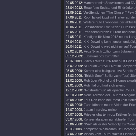
29.05.2012:
Hammersmith Show kommt auf DV
28.04.2012:
Erste fette Setlists und Eindrücke d
21.09.2011:
Veröffentlichen "The Chosen" Few C
17.09.2011:
Rob Halford kippt mit Harley auf d
19.06.2011:
Weitere gute Livevideos der aktuell
10.06.2011:
Sensationelle Live Setlist + Presse
28.05.2011:
Pressekonferenz zu Tour und neue
24.05.2011:
Kündigen für Mitte 2012 neues Lan
27.04.2011:
K.K. Downing kommentiert endgültig
20.04.2011:
K.K. Downing wird nicht mit auf Tou
09.02.2010:
Fette 3-fach Edition zum Jubiläum.
03.12.2009:
Jubiläumsbox zum 30er
11.07.2009:
Video Trailer zu "A Touch Of Evil: Li
08.07.2009:
"A Touch Of Evil: Live" im Komplett
25.05.2009:
Kommt eine halbgare Live Scheibe
18.03.2009:
"British Steel" Setlist zum (fast) 30e
12.02.2009:
Rob über Alkohol und Homosexualit
09.01.2009:
Rob Halford hört sich altern.
12.12.2008:
"Nostradamus" als epische DVD Au
18.10.2008:
Neue Termine der Tour mit Megade
25.08.2008:
Laut Rob kann bei Priest kein Heter
09.08.2008:
Fans können neues Video der Pries
14.07.2008:
Japan Interview online
04.07.2008:
Priester charten trotz Kritiken fett 
03.07.2008:
Konzertabsagen auf aktueller Tour
23.06.2008:
"War" als erster Videoclip zu "Noa
11.06.2008:
Komplette "Nostradamus" Hörprobe
04.06.2008:
Videos vom Tourauftakt in Finnland