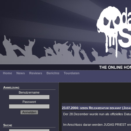
Home
News
Reviews
Berichte
Tourdaten
Anmeldung
Benutzername
Passwort
23.07.2004: geben Releasedatum bekannt (Judas
Der 28.Dezember wurde nun als offizielles Da
Im Anschluss daran werden JUDAS PRIEST erne
Suche