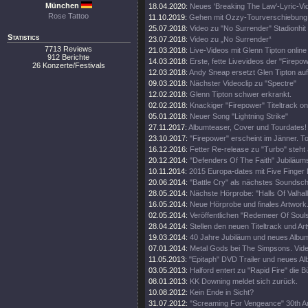
München
18.04.2020:
Neues 'Breaking The Law'-Lyric-Vi
Rose Tattoo
11.10.2019:
Gehen mit Ozzy-Tourverschiebung 
25.07.2018:
Video zu "No Surrender" Stadionhit
Statistics
23.07.2018:
Video zu „No Surrender“
7713 Reviews
21.03.2018:
Live-Videos mit Glenn Tipton online
912 Berichte
14.03.2018:
Erste, fette Livevideos der "Firepo
26 Konzerte/Festivals
12.03.2018:
Andy Sneap ersetzt Glen Tipton auf
09.03.2018:
Nächster Videoclip zu "Spectre"
12.02.2018:
Glenn Tipton schwer erkrankt.
02.02.2018:
Knackiger "Firepower" Titeltrack on
05.01.2018:
Neuer Song "Lightning Strike"
27.11.2017:
Albumteaser, Cover und Tourdates!
23.10.2017:
"Firepower" erscheint im Jänner. T
16.12.2016:
Fetter Re-release zu "Turbo" steht 
20.12.2014:
"Defenders Of The Faith" Jubiläums
10.11.2014:
2015 Europa-dates mit Five Finger
20.06.2014:
"Battle Cry" als nächstes Soundschi
28.05.2014:
Nächste Hörprobe: "Halls Of Valhall
16.05.2014:
Neue Hörprobe und finales Artwork
02.05.2014:
Veröffentlichen "Redemeer Of Souls"
28.04.2014:
Stellen den neuen Titeltrack und Ar
19.03.2014:
40 Jahre Jubiläum und neues Album
07.01.2014:
Metal Gods bei The Simpsons. Vide
11.05.2013:
"Epitaph" DVD Trailer und neues A
03.05.2013:
Halford entert zu "Rapid Fire" die 
08.01.2013:
KK Downing meldet sich zurück.
10.08.2012:
Kein Ende in Sicht?
31.07.2012:
"Screaming For Vengeance" 30th An