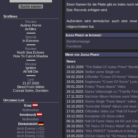
Einen Namen für die Platte gibt es indes noch nic
Epic Records erfolgen wird.
SiteNews
Außerdem wird demnächst auch eine neue D
Review
Audrey Horne
mitgeschnitten hat.
Achilles
Judas Priest im Internet
Special
In Extremo
Bandhomepage
Facebook
Review
North Sea Echoes
Mehr von Judas Priest
How To Cast A Shadow
News
Review
16.01.2026:
"The Ballad Of Judas Priest" Band
Ignition
All Will Die
23.02.2024:
Stellen vierte Single vor
04.02.2024:
Offizieller "Crown Of Horns" Videoc
Live
19.01.2024:
Naglneues "Crown Of Horns" Lyric
21.07.2026
09.01.2024:
Fettes "Panic Attack" Video
Bleed From Within
Conrad Sohm, Dornbirn
29.11.2023:
Starke Videosingle zu "Trial By Fire
17.11.2023:
Nächster Album-Vorbote samt Vide
Upcoming Live
13.10.2023:
Starke Single "Panic Attack" online..
Graz
10.10.2023:
"Invincible Shield"-Album und neue 
Wolfmother
17.01.2023:
Offizielles Video zur "Hall Of Fame
Innsbruck
19.12.2022:
Komplette US-Show online
Wolfmother
06.11.2022:
Hall Of Fame-Video mit KK und Gle
Dinkelsbühl
26.10.2021:
"50 Years Of Heavy Metal" als offiz
Arch Enemy (+21)
01.01.2021:
"KKs PRIEST" Soloalbum in Anflug
Arch Enemy (+21)
Arch Enemy (+21)
18.05.2020:
2021er Dates für "50 Heavy Metal 