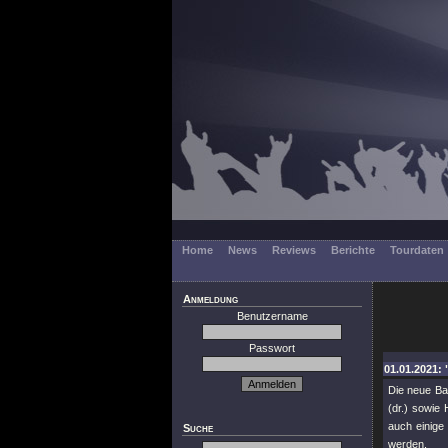
Home
News
Reviews
Berichte
Tourdaten
Anmeldung
Benutzername
Passwort
01.01.2021: 
Die neue B
(dr.) sowie
auch einige
Suche
werden.