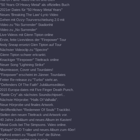
"50 Years Of Heavy Metal" als offizielles Buch
2021er Dates für "50 Heavy Metal Years"
Neues 'Breaking The Law'-Lyric-Video
Gehen mit Ozzy-Tourverschiebung 2.0 mit
Video zu "No Surrender" Stadionhit
Video zu „No Surrender“
Live-Videos mit Glenn Tipton online
Erste, fette Livevideos der "Firepower" Tour
Andy Sneap ersetzt Glen Tipton auf Tour
Nächster Videoclip zu "Spectre"
Glenn Tipton schwer erkrankt.
Knackiger "Firepower" Titeltrack online
Neuer Song "Lightning Strike"
Albumteaser, Cover und Tourdates!
"Firepower" erscheint im Jänner. Tourdates
Fetter Re-release zu "Turbo" steht an.
"Defenders Of The Faith" Jubiläumsedition.
2015 Europa-dates mit Five Finger Death Punch.
"Battle Cry" als nächstes Soundschipserl...
Nächste Hörprobe: "Halls Of Valhalla".
Neue Hörprobe und finales Artwork.
Veröffentlichen "Redemeer Of Souls" Tracklist.
Stellen den neuen Titeltrack und Artwork vor.
40 Jahre Jubiläum und neues Album im Kasten!
Metal Gods bei The Simpsons. Video online.
"Epitaph" DVD Trailer und neues Album zum 40er!
Halford entert zu "Rapid Fire" die Bühne.
KK Downing meldet sich zurück.