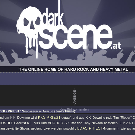
Kein Bild vorhanden.
"KKs PRIEST" Soloalbum in Anflug (Judas Priest)
KKS PRIEST
and um K.K. Downing wird
getauft und aus K.K. Downing (g.), Tim "Ripper" 
 HOSTILE-Gitarrist A.J. Mills und VOODOO SIX-Bassist Tony Newton bestehen. Für 2021 
JUDAS PRIEST
 ausgewählte Shows geplant. Live werden sowohl
-Nummern, wie als a