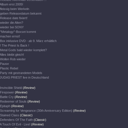
Album erst 2005!
fleissig beim Werkeln
geben Releasedatum bekannt
Release date fixiert!
wieder die Alten?
wieder bei SONY
"Metalogy"-Boxset kommt
machen ernst!
Box inklusive DVD - ab 9. März erhältlich
! The Priest Is Back !
Metal Gods bald wieder komplett?
Alles bleibt gleich!
Wollen Rob wieder
Pause
Plastic Rebel
Party mit gestrandeten Models
JUDAS PRIEST live in Deutschland
Invincible Shield
(
Review
)
Firepower
(
Review
)
Battle Cry
(
Review
)
Redeemer of Souls
(
Review
)
Epitaph
(
Review
)
Screaming for Vengeance (30th Anniversary Edition)
(
Review
)
Stained Class
(
Classic
)
Defenders Of The Faith
(
Classic
)
A Touch Of Evil - Live!
(
Review
)