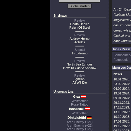
Am 24. Deze
"Liebste Me
SiteNews
Mitgliedern
Review
Death Dealer
das im neue
Reign Of Steel
genau wie i
Review
Geduld und B
Audrey Horne
habt, und wi
Achilles
Judas Priest 
Special
In Extremo
Bandhomep
Facebook
Review
North Sea Echoes
Mehr von Jud
How To Cast A Shadow
News
Review
Ignition
16.01.2026:
All Will Die
23.02.2024:
04.02.2024:
Upcoming Live
19.01.2024:
Graz
09.01.2024:
Wolfmother
29.11.2023:
Rose Tattoo
17.11.2023:
Innsbruck
13.10.2023:
Wolfmother
10.10.2023:
Dinkelsbühl
17.01.2023:
Arch Enemy (+21)
Arch Enemy (+21)
19.12.2022:
Arch Enemy (+21)
06.11.2022: