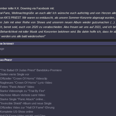
mber teilte K.K. Downing via Facebook mit:
tal-Fans, Weihnachtsgrüße an euch alle! Ich wünsche euch aufrichtig und von Herzen all
 von KK'S PRIEST. Wir waren so enttäuscht, als unsere Sommer-Konzerte abgesagt wurden, ab
n Jahr mit einer Reihe von Shows und unserem neuen Album wieder gutzumachen (...). Ic
ch, bereit seid, euch von 2020 zu verabschieden. Also freuen wir uns auf 2021, und ich bi
eharrlichkeit mit toller Musik und Konzerten belohnen wird. Bis dahin hoffe ich, dass ihr al
r werden uns alle bald wiedersehen!"
im Internet
age
as Priest
"The Ballad Of Judas Priest" Banddoku-Premiere
Stellen vierte Single vor
Offizieller "Crown Of Horns" Videoclip
Naglneues "Crown Of Horns" Lyric-Video
Fettes "Panic Attack" Video
Starke Videosingle zu "Trial By Fire"
Nächster Album-Vorbote samt Video
Starke Single "Panic Attack" online...
"Invincible Shield"-Album und neue Single
Offizielles Video zur "Hall Of Fame"-Ehrung
Komplette US-Show online
Hall Of Fame-Video mit KK und Glen