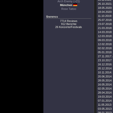
Arch Enemy (+21)
26.10.2021:
München
18.05.2020:
Rose Tattoo
18.04.2020:
11.10.2019:
Statistics
25.07.2018:
7714 Reviews
912 Berichte
23.07.2018:
26 Konzerte/Festivals
21.03.2018:
14.03.2018:
12.03.2018:
09.03.2018:
12.02.2018:
02.02.2018:
05.01.2018:
27.11.2017:
23.10.2017:
16.12.2016:
20.12.2014:
10.11.2014:
20.06.2014:
28.05.2014:
16.05.2014:
02.05.2014:
28.04.2014:
19.03.2014:
07.01.2014:
11.05.2013:
03.05.2013:
08.01.2013: