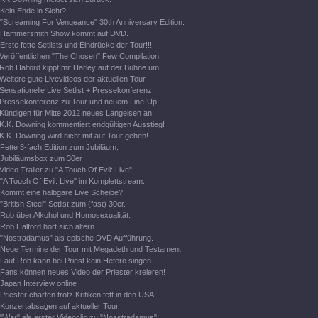
Kein Ende in Sicht?
"Screaming For Vengeance" 30th Anniversary Edition.
Hammersmith Show kommt auf DVD.
Erste fette Setlists und Eindrücke der Tour!!!
Veröffentlichen "The Chosen" Few Compilation.
Rob Halford kippt mit Harley auf der Bühne um.
Weitere gute Livevideos der aktuellen Tour.
Sensationelle Live Setlist + Pressekonferenz!
Pressekonferenz zu Tour und neuem Line-Up.
Kündigen für Mitte 2012 neues Langeisen an
K.K. Downing kommentiert endgültigen Ausstieg!
K.K. Downing wird nicht mit auf Tour gehen!
Fette 3-fach Edition zum Jubiläum.
Jubiläumsbox zum 30er
Video Trailer zu "A Touch Of Evil: Live".
"A Touch Of Evil: Live" im Komplettstream.
Kommt eine halbgare Live Scheibe?
"British Steel" Setlist zum (fast) 30er.
Rob über Alkohol und Homosexualität.
Rob Halford hört sich altern.
"Nostradamus" als epische DVD Aufführung.
Neue Termine der Tour mit Megadeth und Testament.
Laut Rob kann bei Priest kein Hetero singen.
Fans können neues Video der Priester kreieren!
Japan Interview online
Priester charten trotz Kritiken fett in den USA.
Konzertabsagen auf aktueller Tour
"War" als erster Videoclip zu "Noastradamus".