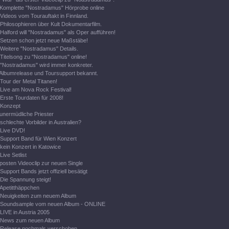
Komplette "Nostradamus" Hörprobe online
Videos vom Tourauftakt in Finnland.
Philosophieren über Kult Dokumentarfilm.
Halford will "Nostradamus" als Oper aufführen!
Setzen schon jetzt neue Maßstäbe!
Weitere "Nostradamus" Details.
Titelsong zu "Nostradamus" online!
"Nostradamus" wird immer konkreter.
Albumrelease und Toursupport bekannt.
Tour der Metal Titanen!
Live am Nova Rock Festival!
Erste Tourdaten für 2008!
Konzept
unermüdliche Priester
schlechte Vorbilder in Australien?
Live DVD!
Support Band für Wien Konzert
kein Konzert in Katowice
Live Setlist
posten Videoclip zur neuen Single
Support Bands jetzt offiziell besätigt
Die Spannung steigt!
Apetitthäppchen
Neuigkeiten zum neuem Album
Soundsample vom neuen Album - ONLINE
LIVE in Austria 2005
News zum neuen Album
Release nochmals verschoben ...