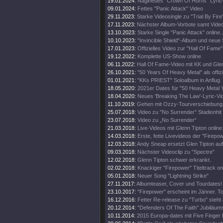
19.01.2024:
Naglneues "Crown Of Horns" Lyric
09.01.2024:
Fettes "Panic Attack" Video
29.11.2023:
Starke Videosingle zu "Trial By Fire
17.11.2023:
Nächster Album-Vorbote samt Vide
13.10.2023:
Starke Single "Panic Attack" online..
10.10.2023:
"Invincible Shield"-Album und neue 
17.01.2023:
Offizielles Video zur "Hall Of Fame
19.12.2022:
Komplette US-Show online
06.11.2022:
Hall Of Fame-Video mit KK und Gle
26.10.2021:
"50 Years Of Heavy Metal" als offiz
01.01.2021:
"KKs PRIEST" Soloalbum in Anflug
18.05.2020:
2021er Dates für "50 Heavy Metal 
18.04.2020:
Neues 'Breaking The Law'-Lyric-Vi
11.10.2019:
Gehen mit Ozzy-Tourverschiebung 
25.07.2018:
Video zu "No Surrender" Stadionhit
23.07.2018:
Video zu „No Surrender“
21.03.2018:
Live-Videos mit Glenn Tipton online
14.03.2018:
Erste, fette Livevideos der "Firepo
12.03.2018:
Andy Sneap ersetzt Glen Tipton auf
09.03.2018:
Nächster Videoclip zu "Spectre"
12.02.2018:
Glenn Tipton schwer erkrankt.
02.02.2018:
Knackiger "Firepower" Titeltrack on
05.01.2018:
Neuer Song "Lightning Strike"
27.11.2017:
Albumteaser, Cover und Tourdates!
23.10.2017:
"Firepower" erscheint im Jänner. T
16.12.2016:
Fetter Re-release zu "Turbo" steht 
20.12.2014:
"Defenders Of The Faith" Jubiläums
10.11.2014:
2015 Europa-dates mit Five Finger