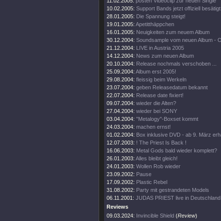
11.02.2005:
posten Videoclip zur neuen Single
10.02.2005:
Support Bands jetzt offiziell besätigt
28.01.2005:
Die Spannung steigt!
19.01.2005:
Apetitthäppchen
16.01.2005:
Neuigkeiten zum neuem Album
30.12.2004:
Soundsample vom neuen Album - 
21.12.2004:
LIVE in Austria 2005
14.12.2004:
News zum neuen Album
20.10.2004:
Release nochmals verschoben ...
25.09.2004:
Album erst 2005!
29.08.2004:
fleissig beim Werkeln
23.07.2004:
geben Releasedatum bekannt
22.07.2004:
Release date fixiert!
09.07.2004:
wieder die Alten?
27.04.2004:
wieder bei SONY
03.04.2004:
"Metalogy"-Boxset kommt
24.03.2004:
machen ernst!
01.02.2004:
Box inklusive DVD - ab 9. März erhä
12.07.2003:
! The Priest Is Back !
16.06.2003:
Metal Gods bald wieder komplett?
26.01.2003:
Alles bleibt gleich!
24.01.2003:
Wollen Rob wieder
23.09.2002:
Pause
17.09.2002:
Plastic Rebel
31.08.2002:
Party mit gestrandeten Models
06.11.2001:
JUDAS PRIEST live in Deutschland
Reviews
09.03.2024:
Invincible Shield
(
Review
)