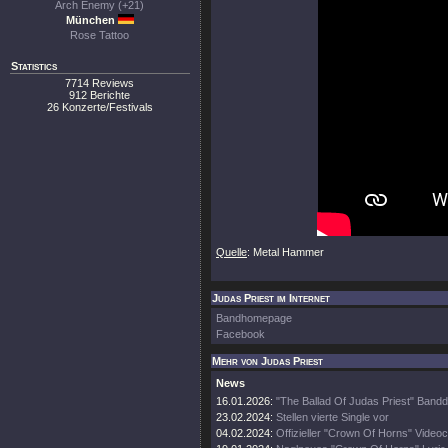
Arch Enemy (+21)
München
Rose Tattoo
Statistics
7714 Reviews
912 Berichte
26 Konzerte/Festivals
Quelle
: Metal Hammer
Judas Priest im Internet
Bandhomepage
Facebook
Mehr von Judas Priest
News
16.01.2026:
"The Ballad Of Judas Priest" Band
23.02.2024:
Stellen vierte Single vor
04.02.2024:
Offizieller "Crown Of Horns" Videoc