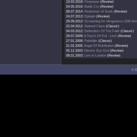
10.03.2018:
Firepower
(
Review
)
04.05.2016:
Battle Cry
(
Review
)
08.07.2014:
Redeemer of Souls
(
Review
)
24.07.2013:
Epitaph
(
Review
)
29.09.2012:
Screaming for Vengeance (30th Ann
22.04.2012:
Stained Class
(
Classic
)
04.03.2012:
Defenders Of The Faith
(
Classic
)
29.07.2009:
A Touch Of Evil - Live!
(
Review
)
27.01.2008:
Painkiller
(
Classic
)
21.02.2005:
Angel Of Retribution
(
Review
)
05.12.2003:
Electric Eye Dvd
(
Review
)
08.01.2003:
Live In London
(
Review
)
© D