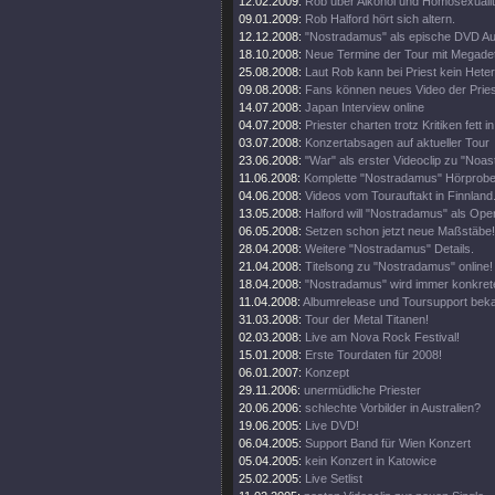
12.02.2009:
Rob über Alkohol und Homosexualit
09.01.2009:
Rob Halford hört sich altern.
12.12.2008:
"Nostradamus" als epische DVD Au
18.10.2008:
Neue Termine der Tour mit Megade
25.08.2008:
Laut Rob kann bei Priest kein Heter
09.08.2008:
Fans können neues Video der Pries
14.07.2008:
Japan Interview online
04.07.2008:
Priester charten trotz Kritiken fett 
03.07.2008:
Konzertabsagen auf aktueller Tour
23.06.2008:
"War" als erster Videoclip zu "Noa
11.06.2008:
Komplette "Nostradamus" Hörprobe
04.06.2008:
Videos vom Tourauftakt in Finnland
13.05.2008:
Halford will "Nostradamus" als Oper
06.05.2008:
Setzen schon jetzt neue Maßstäbe!
28.04.2008:
Weitere "Nostradamus" Details.
21.04.2008:
Titelsong zu "Nostradamus" online!
18.04.2008:
"Nostradamus" wird immer konkrete
11.04.2008:
Albumrelease und Toursupport beka
31.03.2008:
Tour der Metal Titanen!
02.03.2008:
Live am Nova Rock Festival!
15.01.2008:
Erste Tourdaten für 2008!
06.01.2007:
Konzept
29.11.2006:
unermüdliche Priester
20.06.2006:
schlechte Vorbilder in Australien?
19.06.2005:
Live DVD!
06.04.2005:
Support Band für Wien Konzert
05.04.2005:
kein Konzert in Katowice
25.02.2005:
Live Setlist