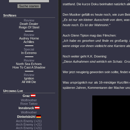
stattfand. Die kurze Doku beinhaltet natürlich 
Den Musiker gefällt es heute noch, wie zum Beis
SiteNews
„Es ist nur ein kleiner Ausschnitt von dem, was
Review
Death Dealer
heute noch. Es ist der Wahnsinn.“
Reign Of Steel
Review
Auch Glenn Tipton mag das Filmchen:
Audrey Horne
„Ich habe es gesehen und finde es großartig.
Achilles
wenn einige von ihnen vielleicht eine Karriere a
Special
In Extremo
Noch weiter geht K.K. Downing:
Review
„Diese Aufnahmen sind wirklich ein Schatz. Groß
North Sea Echoes
How To Cast A Shadow
Wer jetzt neugierig geworden sein sollte, findet 
Review
Ignition
All Will Die
Was ursprügnlich nur als 16-minütiger Kurzfilm
späteren Jahren, Kommentaren der Macher und
Upcoming Live
Graz
Wolfmother
Rose Tattoo
Innsbruck
Wolfmother
Dinkelsbühl
Arch Enemy (+21)
Arch Enemy (+21)
Arch Enemy (+21)