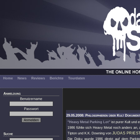
Home
News
Reviews
Berichte
Tourdaten
Anmeldung
Benutzername
Passwort
29.05.2008: Philosophieren über Kult Dokumenta
"Heavy Metal Parking Lot"
ist purer Kult und 
1986 fühlte sich Heavy Metal noch anders an, 
JUDAS PRIES
Tipton und K.K. Downing von
Suche
Die Doku wurde 1986 direkt auf dem Parktpla