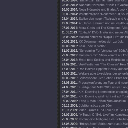
20.06.2014:
"Battle Cry" als nächstes Soundschi
28.05.2014:
Nächste Hörprobe: "Halls Of Valhall
16.05.2014:
Neue Hörprobe und finales Artwork
02.05.2014:
Veröffentlichen "Redemeer Of Souls"
28.04.2014:
Stellen den neuen Titeltrack und Ar
19.03.2014:
40 Jahre Jubiläum und neues Album
07.01.2014:
Metal Gods bei The Simpsons. Vide
11.05.2013:
"Epitaph" DVD Trailer und neues A
03.05.2013:
Halford entert zu "Rapid Fire" die 
08.01.2013:
KK Downing meldet sich zurück.
10.08.2012:
Kein Ende in Sicht?
31.07.2012:
"Screaming For Vengeance" 30th An
29.05.2012:
Hammersmith Show kommt auf DV
28.04.2012:
Erste fette Setlists und Eindrücke d
21.09.2011:
Veröffentlichen "The Chosen" Few C
17.09.2011:
Rob Halford kippt mit Harley auf d
19.06.2011:
Weitere gute Livevideos der aktuell
10.06.2011:
Sensationelle Live Setlist + Presse
28.05.2011:
Pressekonferenz zu Tour und neue
24.05.2011:
Kündigen für Mitte 2012 neues Lan
27.04.2011:
K.K. Downing kommentiert endgültig
20.04.2011:
K.K. Downing wird nicht mit auf Tou
09.02.2010:
Fette 3-fach Edition zum Jubiläum.
03.12.2009:
Jubiläumsbox zum 30er
11.07.2009:
Video Trailer zu "A Touch Of Evil: Li
08.07.2009:
"A Touch Of Evil: Live" im Komplett
25.05.2009:
Kommt eine halbgare Live Scheibe
18.03.2009:
"British Steel" Setlist zum (fast) 30e