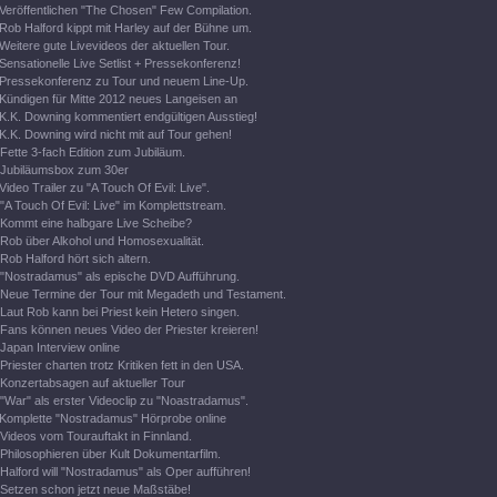
Veröffentlichen "The Chosen" Few Compilation.
Rob Halford kippt mit Harley auf der Bühne um.
Weitere gute Livevideos der aktuellen Tour.
Sensationelle Live Setlist + Pressekonferenz!
Pressekonferenz zu Tour und neuem Line-Up.
Kündigen für Mitte 2012 neues Langeisen an
K.K. Downing kommentiert endgültigen Ausstieg!
K.K. Downing wird nicht mit auf Tour gehen!
Fette 3-fach Edition zum Jubiläum.
Jubiläumsbox zum 30er
Video Trailer zu "A Touch Of Evil: Live".
"A Touch Of Evil: Live" im Komplettstream.
Kommt eine halbgare Live Scheibe?
Rob über Alkohol und Homosexualität.
Rob Halford hört sich altern.
"Nostradamus" als epische DVD Aufführung.
Neue Termine der Tour mit Megadeth und Testament.
Laut Rob kann bei Priest kein Hetero singen.
Fans können neues Video der Priester kreieren!
Japan Interview online
Priester charten trotz Kritiken fett in den USA.
Konzertabsagen auf aktueller Tour
"War" als erster Videoclip zu "Noastradamus".
Komplette "Nostradamus" Hörprobe online
Videos vom Tourauftakt in Finnland.
Philosophieren über Kult Dokumentarfilm.
Halford will "Nostradamus" als Oper aufführen!
Setzen schon jetzt neue Maßstäbe!