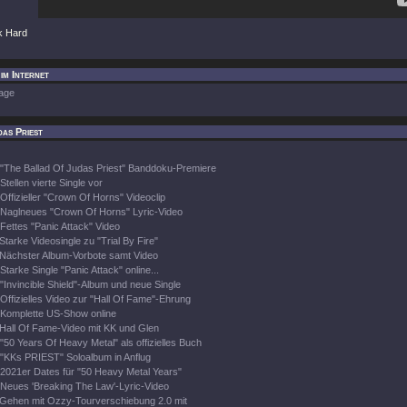
k Hard
im Internet
age
as Priest
"The Ballad Of Judas Priest" Banddoku-Premiere
Stellen vierte Single vor
Offizieller "Crown Of Horns" Videoclip
Naglneues "Crown Of Horns" Lyric-Video
Fettes "Panic Attack" Video
Starke Videosingle zu "Trial By Fire"
Nächster Album-Vorbote samt Video
Starke Single "Panic Attack" online...
"Invincible Shield"-Album und neue Single
Offizielles Video zur "Hall Of Fame"-Ehrung
Komplette US-Show online
Hall Of Fame-Video mit KK und Glen
"50 Years Of Heavy Metal" als offizielles Buch
"KKs PRIEST" Soloalbum in Anflug
2021er Dates für "50 Heavy Metal Years"
Neues 'Breaking The Law'-Lyric-Video
Gehen mit Ozzy-Tourverschiebung 2.0 mit