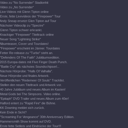
Video zu "No Surrender" Stadionhit
Video zu „No Surrender“
Live-Videos mit Glenn Tipton online
Erste, fette Livevideos der "Firepower" Tour
Andy Sneap ersetzt Glen Tipton auf Tour
Nächster Videoclip zu "Spectre"
Glenn Tipton schwer erkrankt.
Knackiger "Firepower" Titeltrack online
Neuer Song "Lightning Strike"
Albumteaser, Cover und Tourdates!
"Firepower" erscheint im Jänner. Tourdates
Fetter Re-release zu "Turbo" steht an.
"Defenders Of The Faith" Jubiläumsedition.
2015 Europa-dates mit Five Finger Death Punch.
"Battle Cry" als nächstes Soundschipserl...
Nächste Hörprobe: "Halls Of Valhalla".
Neue Hörprobe und finales Artwork.
Veröffentlichen "Redemeer Of Souls" Tracklist.
Stellen den neuen Titeltrack und Artwork vor.
40 Jahre Jubiläum und neues Album im Kasten!
Metal Gods bei The Simpsons. Video online.
"Epitaph" DVD Trailer und neues Album zum 40er!
Halford entert zu "Rapid Fire" die Bühne.
KK Downing meldet sich zurück.
Kein Ende in Sicht?
"Screaming For Vengeance" 30th Anniversary Edition.
Hammersmith Show kommt auf DVD.
Erste fette Setlists und Eindrücke der Tour!!!