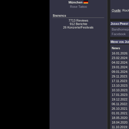
München
Rose Tattoo
Quelle
: Roc
Statistics
7713 Reviews
Judas Priest 
912 Berichte
26 Konzerte/Festivals
Bandhomep
Facebook
Mehr von Jud
News
16.01.2026:
23.02.2024:
04.02.2024:
19.01.2024:
09.01.2024:
29.11.2023:
17.11.2023:
13.10.2023:
10.10.2023:
17.01.2023:
19.12.2022:
06.11.2022:
26.10.2021:
01.01.2021:
18.05.2020:
18.04.2020:
11.10.2019: