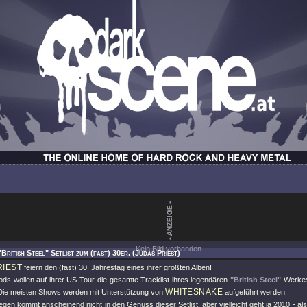
Kein Bild vorhanden.
British Steel" Setlist zum (fast) 30er. (Judas Priest)
RIEST
feiern den (fast) 30. Jahrestag eines ihrer größten Alben!
ods wollen auf ihrer US-Tour die gesamte Tracklist ihres legendären
"British Steel"
-Werkes
WHITESNAKE
Die meisten Shows werden mit Unterstützung von
aufgeführt werden.
gen kommt anscheinend nicht in den Genuss dieser Setlist, aber vielleicht geht ja 2010 - al