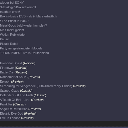
wieder bei SONY
"Metalogy"-Boxset kommt
machen ernst!
Box inklusive DVD - ab 9. März erhältlich
! The Priest Is Back !
Metal Gods bald wieder komplett?
Alles bleibt gleich!
Wollen Rob wieder
Pause
Plastic Rebel
Party mit gestrandeten Models
JUDAS PRIEST live in Deutschland
Invincible Shield
(
Review
)
Firepower
(
Review
)
Battle Cry
(
Review
)
Redeemer of Souls
(
Review
)
Epitaph
(
Review
)
Screaming for Vengeance (30th Anniversary Edition)
(
Review
)
Stained Class
(
Classic
)
Defenders Of The Faith
(
Classic
)
A Touch Of Evil - Live!
(
Review
)
Painkiller
(
Classic
)
Angel Of Retribution
(
Review
)
Electric Eye Dvd
(
Review
)
Live In London
(
Review
)