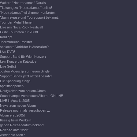
Weitere "Nostradamus" Details.
Titelsong zu "Nostradamus" online!
"Nostradamus" wird immer konkreter.
Albumrelease und Toursupport bekannt.
Tour der Metal Titanen!
Live am Nova Rock Festival!
Erste Tourdaten für 2008!
Konzept
unermüdliche Priester
schlechte Vorbilder in Australien?
Live DVD!
Support Band für Wien Konzert
kein Konzert in Katowice
Live Setlist
posten Videoclip zur neuen Single
Support Bands jetzt offiziell besätigt
Die Spannung steigt!
Apetitthäppchen
Neuigkeiten zum neuem Album
Soundsample vom neuen Album - ONLINE
LIVE in Austria 2005
News zum neuen Album
Release nochmals verschoben ...
Album erst 2005!
fleissig beim Werkeln
geben Releasedatum bekannt
Release date fixiert!
wieder die Alten?