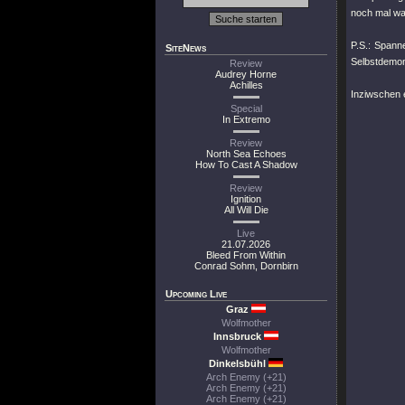
noch mal w
P.S.: Spann
SiteNews
Selbstdemon
Review
Audrey Horne
Achilles
Inziwschen 
Special
In Extremo
Review
North Sea Echoes
How To Cast A Shadow
Review
Ignition
All Will Die
Live
21.07.2026
Bleed From Within
Conrad Sohm, Dornbirn
Upcoming Live
Graz
Wolfmother
Innsbruck
Wolfmother
Dinkelsbühl
Arch Enemy (+21)
Arch Enemy (+21)
Arch Enemy (+21)