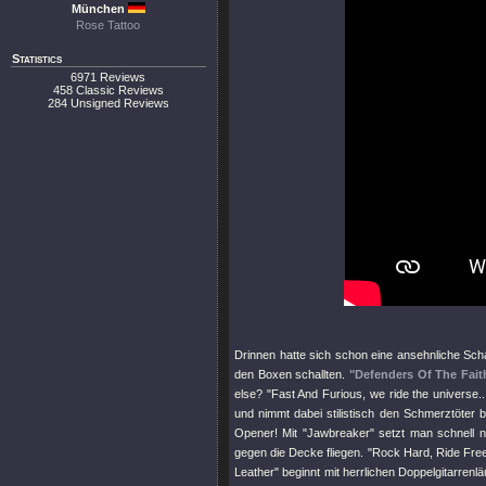
München
Rose Tattoo
Statistics
6971 Reviews
458 Classic Reviews
284 Unsigned Reviews
Drinnen hatte sich schon eine ansehnliche Sch
den Boxen schallten.
"Defenders Of The Fait
else?
"Fast And Furious, we ride the universe..
und nimmt dabei stilistisch den Schmerztöter 
Opener! Mit
"Jawbreaker"
setzt man schnell n
gegen die Decke fliegen.
"Rock Hard, Ride Fre
Leather"
beginnt mit herrlichen Doppelgitarren