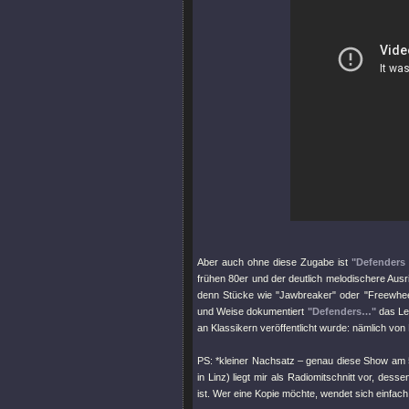
Aber auch ohne diese Zugabe ist
"Defenders 
frühen 80er und der deutlich melodischere Ausr
denn Stücke wie
"Jawbreaker"
oder
"Freewhee
und Weise dokumentiert
"Defenders…"
das Leb
an Klassikern veröffentlicht wurde: nämlich von 
PS: *kleiner Nachsatz – genau diese Show am 5
in Linz) liegt mir als Radiomitschnitt vor, dess
ist. Wer eine Kopie möchte, wendet sich einfach