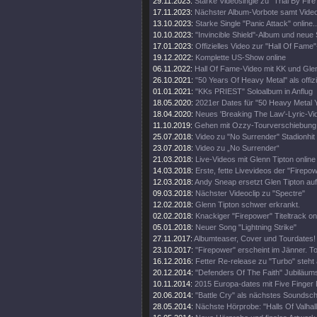
29.11.2023:
Starke Videosingle zu "Trial By Fire
17.11.2023:
Nächster Album-Vorbote samt Vide
13.10.2023:
Starke Single "Panic Attack" online..
10.10.2023:
"Invincible Shield"-Album und neue 
17.01.2023:
Offizielles Video zur "Hall Of Fame
19.12.2022:
Komplette US-Show online
06.11.2022:
Hall Of Fame-Video mit KK und Gle
26.10.2021:
"50 Years Of Heavy Metal" als offiz
01.01.2021:
"KKs PRIEST" Soloalbum in Anflug
18.05.2020:
2021er Dates für "50 Heavy Metal 
18.04.2020:
Neues 'Breaking The Law'-Lyric-Vi
11.10.2019:
Gehen mit Ozzy-Tourverschiebung 
25.07.2018:
Video zu "No Surrender" Stadionhit
23.07.2018:
Video zu „No Surrender“
21.03.2018:
Live-Videos mit Glenn Tipton online
14.03.2018:
Erste, fette Livevideos der "Firepo
12.03.2018:
Andy Sneap ersetzt Glen Tipton auf
09.03.2018:
Nächster Videoclip zu "Spectre"
12.02.2018:
Glenn Tipton schwer erkrankt.
02.02.2018:
Knackiger "Firepower" Titeltrack on
05.01.2018:
Neuer Song "Lightning Strike"
27.11.2017:
Albumteaser, Cover und Tourdates!
23.10.2017:
"Firepower" erscheint im Jänner. T
16.12.2016:
Fetter Re-release zu "Turbo" steht 
20.12.2014:
"Defenders Of The Faith" Jubiläums
10.11.2014:
2015 Europa-dates mit Five Finger
20.06.2014:
"Battle Cry" als nächstes Soundschi
28.05.2014:
Nächste Hörprobe: "Halls Of Valhall