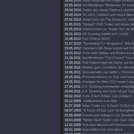
16.05.2014:
Neue Hörprobe und finales Artwork
02.05.2014:
Veröffentlichen "Redemeer Of Souls"
28.04.2014:
Stellen den neuen Titeltrack und Ar
19.03.2014:
40 Jahre Jubiläum und neues Album
07.01.2014:
Metal Gods bei The Simpsons. Vide
11.05.2013:
"Epitaph" DVD Trailer und neues A
03.05.2013:
Halford entert zu "Rapid Fire" die 
08.01.2013:
KK Downing meldet sich zurück.
10.08.2012:
Kein Ende in Sicht?
31.07.2012:
"Screaming For Vengeance" 30th An
29.05.2012:
Hammersmith Show kommt auf DV
28.04.2012:
Erste fette Setlists und Eindrücke d
21.09.2011:
Veröffentlichen "The Chosen" Few C
17.09.2011:
Rob Halford kippt mit Harley auf d
19.06.2011:
Weitere gute Livevideos der aktuell
10.06.2011:
Sensationelle Live Setlist + Presse
28.05.2011:
Pressekonferenz zu Tour und neue
24.05.2011:
Kündigen für Mitte 2012 neues Lan
27.04.2011:
K.K. Downing kommentiert endgültig
20.04.2011:
K.K. Downing wird nicht mit auf Tou
09.02.2010:
Fette 3-fach Edition zum Jubiläum.
03.12.2009:
Jubiläumsbox zum 30er
11.07.2009:
Video Trailer zu "A Touch Of Evil: Li
08.07.2009:
"A Touch Of Evil: Live" im Komplett
25.05.2009:
Kommt eine halbgare Live Scheibe
18.03.2009:
"British Steel" Setlist zum (fast) 30e
12.02.2009:
Rob über Alkohol und Homosexualit
09.01.2009:
Rob Halford hört sich altern.