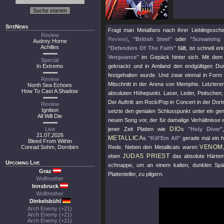
SiteNews
Fragt man Metalfans nach ihrer Lieblingssc
Review
Review)
,
"British Steel"
oder
"Screaming 
Audrey Horne
Achilles
"Defenders Of The Faith"
fällt, ist schnell e
Vengeance"
im Gepäck hinter sich. Mit de
Special
In Extremo
geknackt und in Amiland den endgültigen Dur
festgehalten wurde. Und zwar einmal in Form de
Review
Mitschnitt in der Arena von Memphis. Letzterer
North Sea Echoes
How To Cast A Shadow
absoluten Höhepunkt. Laser, Leder, Peitschen,
Der Auftritt am Rock/Pop in Concert in der Dort
Review
Ignition
setzte den genialen Schlusspunkt unter ein geni
All Will Die
neuen Song vor, der für damalige Verhältnisse
DIO
Live
jener Zeit Platten wie
s
"Holy Diver"
21.07.2026
METALLICA
s
"Kill’Em All"
gerade mal ein h
Bleed From Within
VENOM
Conrad Sohm, Dornbirn
Rede. Neben den Metallicats waren
JUDAS PRIEST
eben
das absolute Härtem
Upcoming Live
schnappe, um an einem kalten, dunklen Spät
Graz
Plattenteller, zu pilgern.
Wolfmother
Innsbruck
Wolfmother
Dinkelsbühl
Arch Enemy (+21)
Arch Enemy (+21)
Arch Enemy (+21)