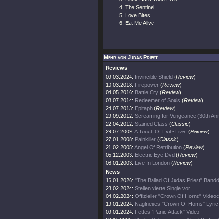
The Sentinel
Love Bites
Eat Me Alive
Mehr von Judas Priest
Reviews
09.03.2024:
Invincible Shield
(
Review
)
10.03.2018:
Firepower
(
Review
)
04.05.2016:
Battle Cry
(
Review
)
08.07.2014:
Redeemer of Souls
(
Review
)
24.07.2013:
Epitaph
(
Review
)
29.09.2012:
Screaming for Vengeance (30th Ann
22.04.2012:
Stained Class
(
Classic
)
29.07.2009:
A Touch Of Evil - Live!
(
Review
)
27.01.2008:
Painkiller
(
Classic
)
21.02.2005:
Angel Of Retribution
(
Review
)
05.12.2003:
Electric Eye Dvd
(
Review
)
08.01.2003:
Live In London
(
Review
)
News
16.01.2026:
"The Ballad Of Judas Priest" Band
23.02.2024:
Stellen vierte Single vor
04.02.2024:
Offizieller "Crown Of Horns" Videoc
19.01.2024:
Naglneues "Crown Of Horns" Lyric
09.01.2024:
Fettes "Panic Attack" Video