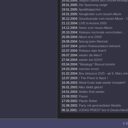
10.02.2005:
Support Bands jetzt offiziell besätigt
28.01.2005:
Die Spannung steigt!
19.01.2005:
Apetitthäppchen
16.01.2005:
Neuigkeiten zum neuem Album
30.12.2004:
Soundsample vom neuen Album - 
21.12.2004:
LIVE in Austria 2005
14.12.2004:
News zum neuen Album
20.10.2004:
Release nochmals verschoben ...
25.09.2004:
Album erst 2005!
29.08.2004:
fleissig beim Werkeln
23.07.2004:
geben Releasedatum bekannt
22.07.2004:
Release date fixiert!
09.07.2004:
wieder die Alten?
27.04.2004:
wieder bei SONY
03.04.2004:
"Metalogy"-Boxset kommt
24.03.2004:
machen ernst!
01.02.2004:
Box inklusive DVD - ab 9. März erhä
12.07.2003:
! The Priest Is Back !
16.06.2003:
Metal Gods bald wieder komplett?
26.01.2003:
Alles bleibt gleich!
24.01.2003:
Wollen Rob wieder
23.09.2002:
Pause
17.09.2002:
Plastic Rebel
31.08.2002:
Party mit gestrandeten Models
06.11.2001:
JUDAS PRIEST live in Deutschland
© D