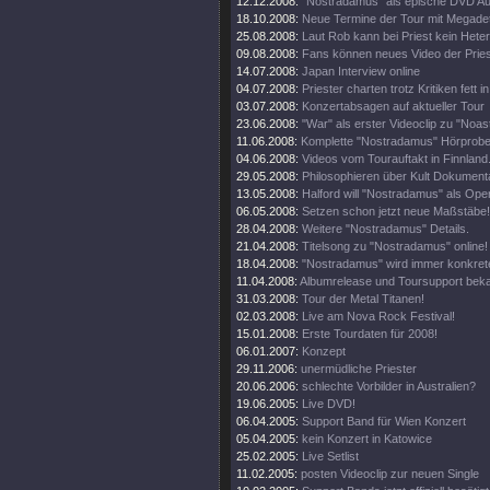
12.12.2008:
"Nostradamus" als epische DVD Au
18.10.2008:
Neue Termine der Tour mit Megade
25.08.2008:
Laut Rob kann bei Priest kein Heter
09.08.2008:
Fans können neues Video der Pries
14.07.2008:
Japan Interview online
04.07.2008:
Priester charten trotz Kritiken fett 
03.07.2008:
Konzertabsagen auf aktueller Tour
23.06.2008:
"War" als erster Videoclip zu "Noa
11.06.2008:
Komplette "Nostradamus" Hörprobe
04.06.2008:
Videos vom Tourauftakt in Finnland
29.05.2008:
Philosophieren über Kult Dokumenta
13.05.2008:
Halford will "Nostradamus" als Oper
06.05.2008:
Setzen schon jetzt neue Maßstäbe!
28.04.2008:
Weitere "Nostradamus" Details.
21.04.2008:
Titelsong zu "Nostradamus" online!
18.04.2008:
"Nostradamus" wird immer konkrete
11.04.2008:
Albumrelease und Toursupport beka
31.03.2008:
Tour der Metal Titanen!
02.03.2008:
Live am Nova Rock Festival!
15.01.2008:
Erste Tourdaten für 2008!
06.01.2007:
Konzept
29.11.2006:
unermüdliche Priester
20.06.2006:
schlechte Vorbilder in Australien?
19.06.2005:
Live DVD!
06.04.2005:
Support Band für Wien Konzert
05.04.2005:
kein Konzert in Katowice
25.02.2005:
Live Setlist
11.02.2005:
posten Videoclip zur neuen Single