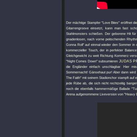
Der mächtige Stampfer
"Love Bites"
eröffnet d
Gitarrengroove einsetzt, kann man fast sch
Stahlmonsters schießen. Der geborene Hit für 
gnadenlosen, nach vorne peitschenden Rhyth
Gonna Roll"
auf einmal wieder den Sommer in de
kommerzieller Touch, der in perfekter Balance
Gleichgewicht zu weit Richtung Kommerz versc
JUDAS P
"Night Comes Down"
subsumieren
die Engländer einfach unschlagbar. Hier mis
Sommernacht! Gänsehaut pur! Aber dann wird e
The Faith"
mit seinem Stadionchor stampft auf e
jede Rübe ab, die sich nicht rechtzeitig bang
noch die ebenfalls hammermäßige Ballade
"Tu
Arena aufgenommene Liveversion von
"Heavy 