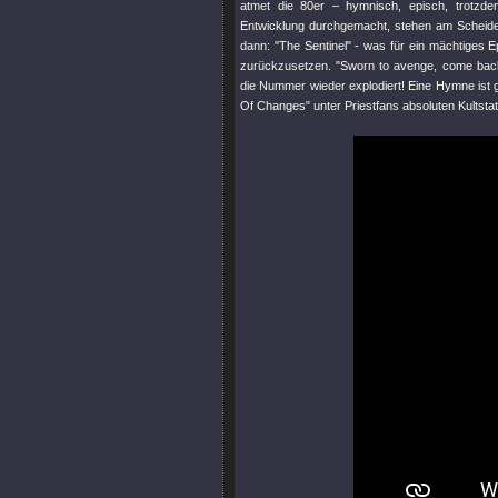
atmet die 80er – hymnisch, episch, trotzdem
Entwicklung durchgemacht, stehen am Scheide
dann:
"The Sentinel"
- was für ein mächtiges Ep
zurückzusetzen.
"Sworn to avenge, come back
die Nummer wieder explodiert! Eine Hymne ist g
Of Changes"
unter Priestfans absoluten Kultsta