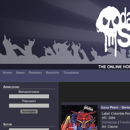
Home
News
Reviews
Berichte
Tourdaten
Anmeldung
Benutzername
Passwort
Judas Priest - Defe
Label: Columbia Re
VÖ: 1984
Homepage
|
Faceb
Suche
Art: Classic