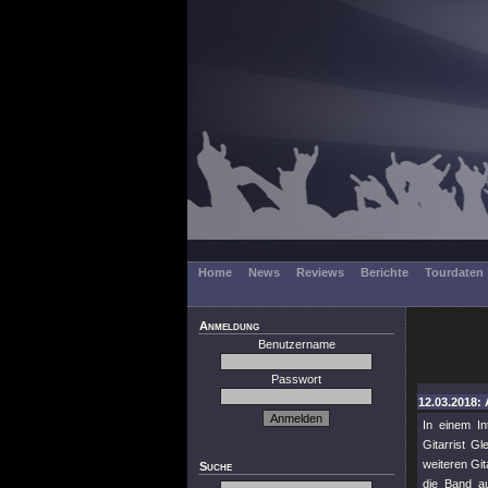
Home
News
Reviews
Berichte
Tourdaten
Anmeldung
Benutzername
Passwort
12.03.2018: 
In einem In
Gitarrist G
weiteren Git
Suche
die Band au