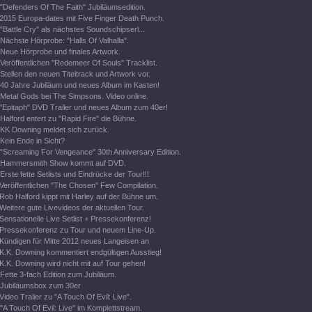
"Defenders Of The Faith" Jubiläumsedition.
2015 Europa-dates mit Five Finger Death Punch.
"Battle Cry" als nächstes Soundschipserl...
Nächste Hörprobe: "Halls Of Valhalla".
Neue Hörprobe und finales Artwork.
Veröffentlichen "Redemeer Of Souls" Tracklist.
Stellen den neuen Titeltrack und Artwork vor.
40 Jahre Jubiläum und neues Album im Kasten!
Metal Gods bei The Simpsons. Video online.
"Epitaph" DVD Trailer und neues Album zum 40er!
Halford entert zu "Rapid Fire" die Bühne.
KK Downing meldet sich zurück.
Kein Ende in Sicht?
"Screaming For Vengeance" 30th Anniversary Edition.
Hammersmith Show kommt auf DVD.
Erste fette Setlists und Eindrücke der Tour!!!
Veröffentlichen "The Chosen" Few Compilation.
Rob Halford kippt mit Harley auf der Bühne um.
Weitere gute Livevideos der aktuellen Tour.
Sensationelle Live Setlist + Pressekonferenz!
Pressekonferenz zu Tour und neuem Line-Up.
Kündigen für Mitte 2012 neues Langeisen an
K.K. Downing kommentiert endgültigen Ausstieg!
K.K. Downing wird nicht mit auf Tour gehen!
Fette 3-fach Edition zum Jubiläum.
Jubiläumsbox zum 30er
Video Trailer zu "A Touch Of Evil: Live".
"A Touch Of Evil: Live" im Komplettstream.