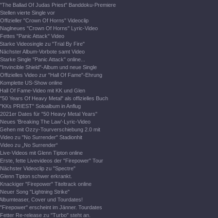
"The Ballad Of Judas Priest" Banddoku-Premiere
Stellen vierte Single vor
Offizieller "Crown Of Horns" Videoclip
Naglneues "Crown Of Horns" Lyric-Video
Fettes "Panic Attack" Video
Starke Videosingle zu "Trial By Fire"
Nächster Album-Vorbote samt Video
Starke Single "Panic Attack" online...
"Invincible Shield"-Album und neue Single
Offizielles Video zur "Hall Of Fame"-Ehrung
Komplette US-Show online
Hall Of Fame-Video mit KK und Glen
"50 Years Of Heavy Metal" als offizielles Buch
"KKs PRIEST" Soloalbum in Anflug
2021er Dates für "50 Heavy Metal Years"
Neues 'Breaking The Law'-Lyric-Video
Gehen mit Ozzy-Tourverschiebung 2.0 mit
Video zu "No Surrender" Stadionhit
Video zu „No Surrender“
Live-Videos mit Glenn Tipton online
Erste, fette Livevideos der "Firepower" Tour
Nächster Videoclip zu "Spectre"
Glenn Tipton schwer erkrankt.
Knackiger "Firepower" Titeltrack online
Neuer Song "Lightning Strike"
Albumteaser, Cover und Tourdates!
"Firepower" erscheint im Jänner. Tourdates
Fetter Re-release zu "Turbo" steht an.