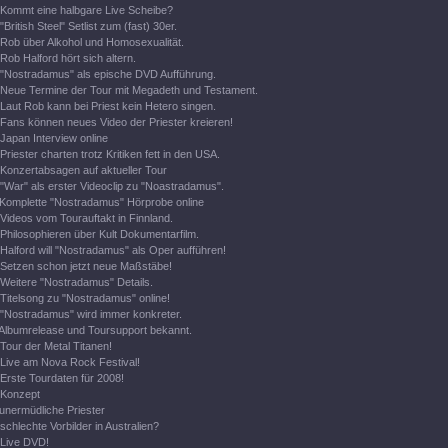
Kommt eine halbgare Live Scheibe?
"British Steel" Setlist zum (fast) 30er.
Rob über Alkohol und Homosexualität.
Rob Halford hört sich altern.
"Nostradamus" als epische DVD Aufführung.
Neue Termine der Tour mit Megadeth und Testament.
Laut Rob kann bei Priest kein Hetero singen.
Fans können neues Video der Priester kreieren!
Japan Interview online
Priester charten trotz Kritiken fett in den USA.
Konzertabsagen auf aktueller Tour
"War" als erster Videoclip zu "Noastradamus".
Komplette "Nostradamus" Hörprobe online
Videos vom Tourauftakt in Finnland.
Philosophieren über Kult Dokumentarfilm.
Halford will "Nostradamus" als Oper aufführen!
Setzen schon jetzt neue Maßstäbe!
Weitere "Nostradamus" Details.
Titelsong zu "Nostradamus" online!
"Nostradamus" wird immer konkreter.
Albumrelease und Toursupport bekannt.
Tour der Metal Titanen!
Live am Nova Rock Festival!
Erste Tourdaten für 2008!
Konzept
unermüdliche Priester
schlechte Vorbilder in Australien?
Live DVD!