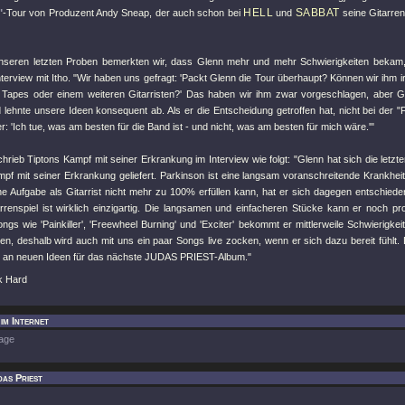
HELL
SABBAT
"
-Tour von Produzent Andy Sneap, der auch schon bei
und
seine Gitarren
seren letzten Proben bemerkten wir, dass Glenn mehr und mehr Schwierigkeiten bekam, li
nterview mit Itho. "Wir haben uns gefragt: 'Packt Glenn die Tour überhaupt? Können wir ihm ir
 Tapes oder einem weiteren Gitarristen?' Das haben wir ihm zwar vorgeschlagen, aber Gle
 lehnte unsere Ideen konsequent ab. Als er die Entscheidung getroffen hat, nicht bei der 
er: 'Ich tue, was am besten für die Band ist - und nicht, was am besten für mich wäre.'"
hrieb Tiptons Kampf mit seiner Erkrankung im Interview wie folgt: "Glenn hat sich die letz
mpf mit seiner Erkrankung geliefert. Parkinson ist eine langsam voranschreitende Krankheit
ne Aufgabe als Gitarrist nicht mehr zu 100% erfüllen kann, hat er sich dagegen entschiede
rrenspiel ist wirklich einzigartig. Die langsamen und einfacheren Stücke kann er noch pro
ngs wie 'Painkiller', 'Freewheel Burning' und 'Exciter' bekommt er mittlerweile Schwierigk
len, deshalb wird auch mit uns ein paar Songs live zocken, wenn er sich dazu bereit fühlt. 
ßig an neuen Ideen für das nächste JUDAS PRIEST-Album."
k Hard
im Internet
age
as Priest