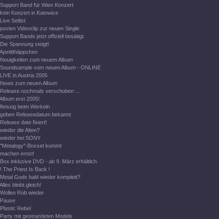
Support Band für Wien Konzert
kein Konzert in Katowice
Live Setlist
posten Videoclip zur neuen Single
Support Bands jetzt offiziell besätigt
Die Spannung steigt!
Apetitthäppchen
Neuigkeiten zum neuem Album
Soundsample vom neuen Album - ONLINE
LIVE in Austria 2005
News zum neuen Album
Release nochmals verschoben ...
Album erst 2005!
fleissig beim Werkeln
geben Releasedatum bekannt
Release date fixiert!
wieder die Alten?
wieder bei SONY
"Metalogy"-Boxset kommt
machen ernst!
Box inklusive DVD - ab 9. März erhältlich
! The Priest Is Back !
Metal Gods bald wieder komplett?
Alles bleibt gleich!
Wollen Rob wieder
Pause
Plastic Rebel
Party mit gestrandeten Models