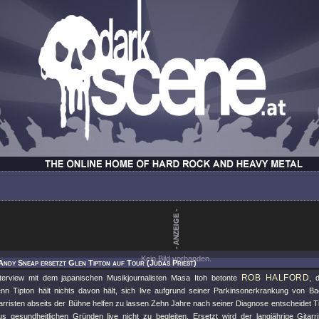
Kein Bild vorhanden.
Andy Sneap ersetzt Glen Tipton auf Tour (Judas Priest)
ROB HALFORD
terview mit dem japanischen Musikjournalisten Masa Itoh betonte
, 
lenn Tipton hält nichts davon hält, sich live aufgrund seiner Parkinsonerkrankung von 
arristen abseits der Bühne helfen zu lassen.Zehn Jahre nach seiner Diagnose entscheidet T
s gesundheitlichen Gründen live nicht zu begleiten. Ersetzt wird der langjährige Gitar