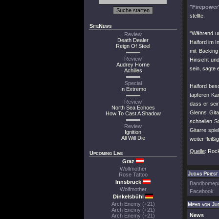
"Firepower
stellte.
SiteNews
"Während un
Review
Death Dealer
Halford im I
Reign Of Steel
mit Backing
Review
Hinsicht und
Audrey Horne
sein, sagte 
Achilles
Special
Halford besc
In Extremo
tapferen Ka
Review
dass er sei
North Sea Echoes
Glenns Gita
How To Cast A Shadow
schnellen So
Review
Gitarre spie
Ignition
All Will Die
weiter flei
Quelle
: Roc
Upcoming Live
Graz
Wolfmother
Judas Priest 
Rose Tattoo
Innsbruck
Bandhomep
Wolfmother
Facebook
Dinkelsbühl
Arch Enemy (+21)
Mehr von Jud
Arch Enemy (+21)
News
Arch Enemy (+21)