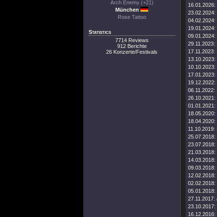
Arch Enemy (+21)
16.01.2026:
München
23.02.2024:
Rose Tattoo
04.02.2024:
19.01.2024:
Statistics
09.01.2024:
7714 Reviews
29.11.2023:
912 Berichte
17.11.2023:
26 Konzerte/Festivals
13.10.2023:
10.10.2023:
17.01.2023:
19.12.2022:
06.11.2022:
26.10.2021:
01.01.2021:
18.05.2020:
18.04.2020:
11.10.2019:
25.07.2018:
23.07.2018:
21.03.2018:
14.03.2018:
09.03.2018:
12.02.2018:
02.02.2018:
05.01.2018:
27.11.2017:
23.10.2017:
16.12.2016: