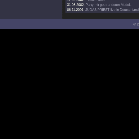
31.08.2002:
Party mit gestrandeten Models
06.11.2001:
JUDAS PRIEST live in Deutschland
© D