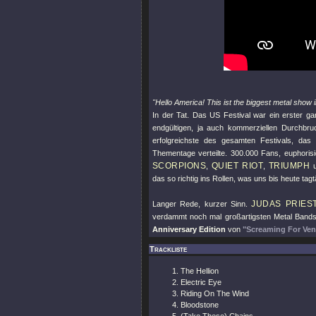
"Hello America! This ist the biggest metal show i
In der Tat. Das US Festival war ein erster g
endgültigen, ja auch kommerziellen Durchb
erfolgreichste des gesamten Festivals, da
Thementage verteilte. 300.000 Fans, euphorisi
SCORPIONS
QUIET RIOT
TRIUMPH
,
,
u
das so richtig ins Rollen, was uns bis heute tagtä
JUDAS PRIES
Langer Rede, kurzer Sinn.
verdammt noch mal großartigsten Metal Bands 
Anniversary Edition
von
"Screaming For Ve
Trackliste
The Hellion
Electric Eye
Riding On The Wind
Bloodstone