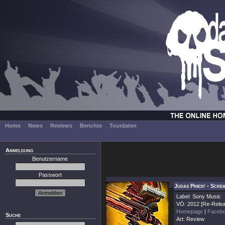
Home
News
Reviews
Berichte
Tourdaten
Anmeldung
Benutzername
Passwort
Judas Priest - Scre
Label: Sony Music
VÖ: 2012 [Re-Relea
Homepage
|
Faceb
Suche
Art: Review