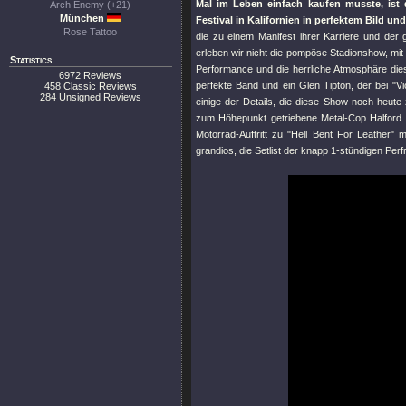
Mal im Leben einfach kaufen musste, ist
Arch Enemy (+21)
München
Festival in Kalifornien in perfektem Bild und
Rose Tattoo
die zu einem Manifest ihrer Karriere und der
erleben wir nicht die pompöse Stadionshow, mit 
Statistics
Performance und die herrliche Atmosphäre di
6972 Reviews
perfekte Band und ein Glen Tipton, der bei
"V
458 Classic Reviews
284 Unsigned Reviews
einige der Details, die diese Show noch heut
zum Höhepunkt getriebene Metal-Cop Halford Ou
Motorrad-Auftritt zu
"Hell Bent For Leather"
ma
grandios, die Setlist der knapp 1-stündigen Pe