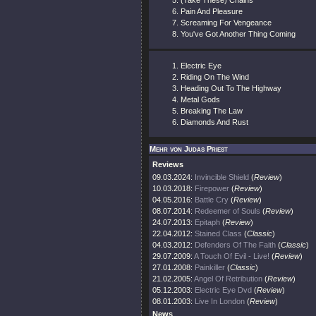
(Take These) Chains
Pain And Pleasure
Screaming For Vengeance
You've Got Another Thing Coming
Electric Eye
Riding On The Wind
Heading Out To The Highway
Metal Gods
Breaking The Law
Diamonds And Rust
Mehr von Judas Priest
Reviews
09.03.2024:
Invincible Shield
(
Review
)
10.03.2018:
Firepower
(
Review
)
04.05.2016:
Battle Cry
(
Review
)
08.07.2014:
Redeemer of Souls
(
Review
)
24.07.2013:
Epitaph
(
Review
)
22.04.2012:
Stained Class
(
Classic
)
04.03.2012:
Defenders Of The Faith
(
Classic
)
29.07.2009:
A Touch Of Evil - Live!
(
Review
)
27.01.2008:
Painkiller
(
Classic
)
21.02.2005:
Angel Of Retribution
(
Review
)
05.12.2003:
Electric Eye Dvd
(
Review
)
08.01.2003:
Live In London
(
Review
)
News