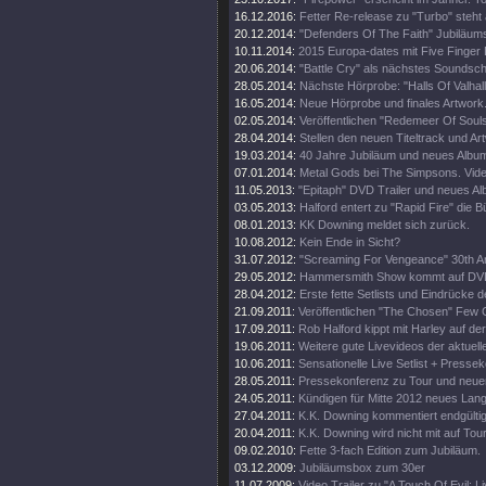
16.12.2016:
Fetter Re-release zu "Turbo" steht 
20.12.2014:
"Defenders Of The Faith" Jubiläums
10.11.2014:
2015 Europa-dates mit Five Finger
20.06.2014:
"Battle Cry" als nächstes Soundschi
28.05.2014:
Nächste Hörprobe: "Halls Of Valhall
16.05.2014:
Neue Hörprobe und finales Artwork
02.05.2014:
Veröffentlichen "Redemeer Of Souls"
28.04.2014:
Stellen den neuen Titeltrack und Ar
19.03.2014:
40 Jahre Jubiläum und neues Album
07.01.2014:
Metal Gods bei The Simpsons. Vide
11.05.2013:
"Epitaph" DVD Trailer und neues A
03.05.2013:
Halford entert zu "Rapid Fire" die 
08.01.2013:
KK Downing meldet sich zurück.
10.08.2012:
Kein Ende in Sicht?
31.07.2012:
"Screaming For Vengeance" 30th An
29.05.2012:
Hammersmith Show kommt auf DV
28.04.2012:
Erste fette Setlists und Eindrücke d
21.09.2011:
Veröffentlichen "The Chosen" Few C
17.09.2011:
Rob Halford kippt mit Harley auf d
19.06.2011:
Weitere gute Livevideos der aktuell
10.06.2011:
Sensationelle Live Setlist + Presse
28.05.2011:
Pressekonferenz zu Tour und neue
24.05.2011:
Kündigen für Mitte 2012 neues Lan
27.04.2011:
K.K. Downing kommentiert endgültig
20.04.2011:
K.K. Downing wird nicht mit auf Tou
09.02.2010:
Fette 3-fach Edition zum Jubiläum.
03.12.2009:
Jubiläumsbox zum 30er
11.07.2009:
Video Trailer zu "A Touch Of Evil: Li