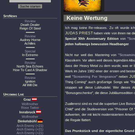
SiteNews
Keine Wertung
Review
Death Dealer
Ich mag keine Re-releases. Zu oft wurde ic
Reign Of Steel
JUDAS PRIEST
haben viele von ihnen nie di
Review
Special 30th Anniversary Edition
von
"Scr
Audrey Horne
Achilles
jeden halbwegs bewussten Headbanger
.
Special
In Extremo
Nicht nur weil das Mastering von
"Screamin
Klassikern. Vor allem weil dieses legendäre Al
Review
dass der Heavy Metal zu dem wurde, was er bis
North Sea Echoes
How To Cast A Shadow
Werk im Jahre 1982 einer der ersten und beste
JU
weil
"Screaming For Vengeance"
neben
Review
Ignition
Thing Coming"
auch großartige Songs wie
"R
All Will Die
stoppen wir diese Lobhudelei. Wer dieses Al
"Bonusgeschenke"
, die diese Jubiläumsedition
Upcoming Live
Graz
Zuallererst sind es mal die superben Live Bonu
Wolfmother
Rose Tattoo
Child"
und die Studioversion von
"Prisoner Of
Innsbruck
aufwerten, der mit leicht modernisiertem Artwo
Wolfmother
die Regale flattert.
Dinkelsbühl
Arch Enemy (+21)
Arch Enemy (+21)
Das Prunkstück und der eigentliche Grund
Arch Enemy (+21)