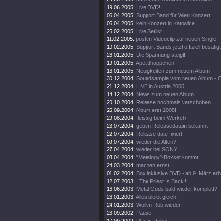
19.06.2005:
Live DVD!
06.04.2005:
Support Band für Wien Konzert
05.04.2005:
kein Konzert in Katowice
25.02.2005:
Live Setlist
11.02.2005:
posten Videoclip zur neuen Single
10.02.2005:
Support Bands jetzt offiziell besätigt
28.01.2005:
Die Spannung steigt!
19.01.2005:
Apetitthäppchen
16.01.2005:
Neuigkeiten zum neuem Album
30.12.2004:
Soundsample vom neuen Album - 
21.12.2004:
LIVE in Austria 2005
14.12.2004:
News zum neuen Album
20.10.2004:
Release nochmals verschoben ...
25.09.2004:
Album erst 2005!
29.08.2004:
fleissig beim Werkeln
23.07.2004:
geben Releasedatum bekannt
22.07.2004:
Release date fixiert!
09.07.2004:
wieder die Alten?
27.04.2004:
wieder bei SONY
03.04.2004:
"Metalogy"-Boxset kommt
24.03.2004:
machen ernst!
01.02.2004:
Box inklusive DVD - ab 9. März erhä
12.07.2003:
! The Priest Is Back !
16.06.2003:
Metal Gods bald wieder komplett?
26.01.2003:
Alles bleibt gleich!
24.01.2003:
Wollen Rob wieder
23.09.2002:
Pause
17.09.2002:
Plastic Rebel