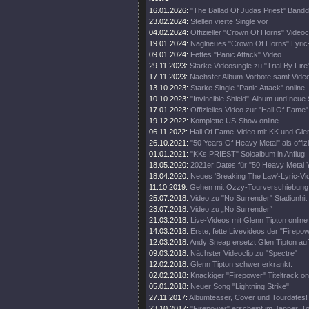
16.01.2026:
"The Ballad Of Judas Priest" Band
23.02.2024:
Stellen vierte Single vor
04.02.2024:
Offizieller "Crown Of Horns" Videoc
19.01.2024:
Naglneues "Crown Of Horns" Lyric
09.01.2024:
Fettes "Panic Attack" Video
29.11.2023:
Starke Videosingle zu "Trial By Fire
17.11.2023:
Nächster Album-Vorbote samt Vide
13.10.2023:
Starke Single "Panic Attack" online..
10.10.2023:
"Invincible Shield"-Album und neue 
17.01.2023:
Offizielles Video zur "Hall Of Fame
19.12.2022:
Komplette US-Show online
06.11.2022:
Hall Of Fame-Video mit KK und Gle
26.10.2021:
"50 Years Of Heavy Metal" als offiz
01.01.2021:
"KKs PRIEST" Soloalbum in Anflug
18.05.2020:
2021er Dates für "50 Heavy Metal 
18.04.2020:
Neues 'Breaking The Law'-Lyric-Vi
11.10.2019:
Gehen mit Ozzy-Tourverschiebung 
25.07.2018:
Video zu "No Surrender" Stadionhit
23.07.2018:
Video zu „No Surrender“
21.03.2018:
Live-Videos mit Glenn Tipton online
14.03.2018:
Erste, fette Livevideos der "Firepo
12.03.2018:
Andy Sneap ersetzt Glen Tipton auf
09.03.2018:
Nächster Videoclip zu "Spectre"
12.02.2018:
Glenn Tipton schwer erkrankt.
02.02.2018:
Knackiger "Firepower" Titeltrack on
05.01.2018:
Neuer Song "Lightning Strike"
27.11.2017:
Albumteaser, Cover und Tourdates!
23.10.2017:
"Firepower" erscheint im Jänner. T