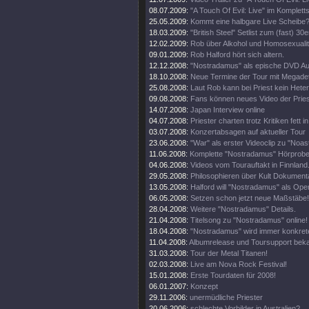
08.07.2009:
"A Touch Of Evil: Live" im Komplett
25.05.2009:
Kommt eine halbgare Live Scheibe
18.03.2009:
"British Steel" Setlist zum (fast) 30e
12.02.2009:
Rob über Alkohol und Homosexualit
09.01.2009:
Rob Halford hört sich altern.
12.12.2008:
"Nostradamus" als epische DVD Au
18.10.2008:
Neue Termine der Tour mit Megade
25.08.2008:
Laut Rob kann bei Priest kein Heter
09.08.2008:
Fans können neues Video der Pries
14.07.2008:
Japan Interview online
04.07.2008:
Priester charten trotz Kritiken fett 
03.07.2008:
Konzertabsagen auf aktueller Tour
23.06.2008:
"War" als erster Videoclip zu "Noa
11.06.2008:
Komplette "Nostradamus" Hörprobe
04.06.2008:
Videos vom Tourauftakt in Finnland
29.05.2008:
Philosophieren über Kult Dokumenta
13.05.2008:
Halford will "Nostradamus" als Oper
06.05.2008:
Setzen schon jetzt neue Maßstäbe!
28.04.2008:
Weitere "Nostradamus" Details.
21.04.2008:
Titelsong zu "Nostradamus" online!
18.04.2008:
"Nostradamus" wird immer konkrete
11.04.2008:
Albumrelease und Toursupport beka
31.03.2008:
Tour der Metal Titanen!
02.03.2008:
Live am Nova Rock Festival!
15.01.2008:
Erste Tourdaten für 2008!
06.01.2007:
Konzept
29.11.2006:
unermüdliche Priester
20.06.2006:
schlechte Vorbilder in Australien?