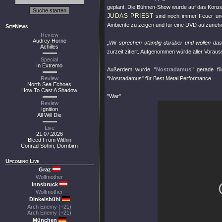
geplant. Die Bühnen-Show wurde auf das Konzept
JUDAS PRIEST
sind noch immer Feuer und
Ambiente zu zeigen und für eine DVD aufzunehm
SiteNews
Review
Audrey Horne
„Wir sprechen ständig darüber und wollen da
Achilles
zurzeit zitiert. Aufgenommen würde aller Vorau
Special
In Extremo
Außerdem wurde
"Nostradamus"
gerade fü
Review
"Nostradamus"
für Best Metal Performance.
North Sea Echoes
How To Cast A Shadow
"War"
Review
Ignition
All Will Die
Live
21.07.2026
Bleed From Within
Conrad Sohm, Dornbirn
Upcoming Live
Graz
Wolfmother
Innsbruck
Wolfmother
Dinkelsbühl
Arch Enemy (+21)
Arch Enemy (+21)
München