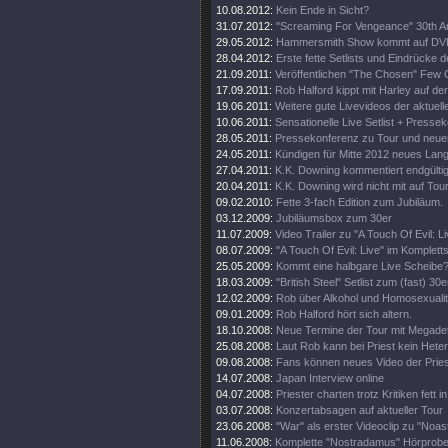
10.08.2012:
Kein Ende in Sicht?
31.07.2012:
"Screaming For Vengeance" 30th An
29.05.2012:
Hammersmith Show kommt auf DV
28.04.2012:
Erste fette Setlists und Eindrücke d
21.09.2011:
Veröffentlichen "The Chosen" Few C
17.09.2011:
Rob Halford kippt mit Harley auf d
19.06.2011:
Weitere gute Livevideos der aktuell
10.06.2011:
Sensationelle Live Setlist + Presse
28.05.2011:
Pressekonferenz zu Tour und neue
24.05.2011:
Kündigen für Mitte 2012 neues Lan
27.04.2011:
K.K. Downing kommentiert endgültig
20.04.2011:
K.K. Downing wird nicht mit auf Tou
09.02.2010:
Fette 3-fach Edition zum Jubiläum.
03.12.2009:
Jubiläumsbox zum 30er
11.07.2009:
Video Trailer zu "A Touch Of Evil: Li
08.07.2009:
"A Touch Of Evil: Live" im Komplett
25.05.2009:
Kommt eine halbgare Live Scheibe
18.03.2009:
"British Steel" Setlist zum (fast) 30e
12.02.2009:
Rob über Alkohol und Homosexualit
09.01.2009:
Rob Halford hört sich altern.
18.10.2008:
Neue Termine der Tour mit Megade
25.08.2008:
Laut Rob kann bei Priest kein Heter
09.08.2008:
Fans können neues Video der Pries
14.07.2008:
Japan Interview online
04.07.2008:
Priester charten trotz Kritiken fett 
03.07.2008:
Konzertabsagen auf aktueller Tour
23.06.2008:
"War" als erster Videoclip zu "Noa
11.06.2008:
Komplette "Nostradamus" Hörprobe