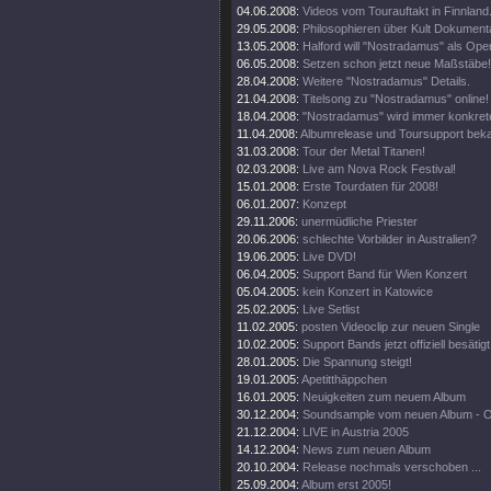
04.06.2008:
Videos vom Tourauftakt in Finnland
29.05.2008:
Philosophieren über Kult Dokumenta
13.05.2008:
Halford will "Nostradamus" als Oper
06.05.2008:
Setzen schon jetzt neue Maßstäbe!
28.04.2008:
Weitere "Nostradamus" Details.
21.04.2008:
Titelsong zu "Nostradamus" online!
18.04.2008:
"Nostradamus" wird immer konkrete
11.04.2008:
Albumrelease und Toursupport beka
31.03.2008:
Tour der Metal Titanen!
02.03.2008:
Live am Nova Rock Festival!
15.01.2008:
Erste Tourdaten für 2008!
06.01.2007:
Konzept
29.11.2006:
unermüdliche Priester
20.06.2006:
schlechte Vorbilder in Australien?
19.06.2005:
Live DVD!
06.04.2005:
Support Band für Wien Konzert
05.04.2005:
kein Konzert in Katowice
25.02.2005:
Live Setlist
11.02.2005:
posten Videoclip zur neuen Single
10.02.2005:
Support Bands jetzt offiziell besätigt
28.01.2005:
Die Spannung steigt!
19.01.2005:
Apetitthäppchen
16.01.2005:
Neuigkeiten zum neuem Album
30.12.2004:
Soundsample vom neuen Album - 
21.12.2004:
LIVE in Austria 2005
14.12.2004:
News zum neuen Album
20.10.2004:
Release nochmals verschoben ...
25.09.2004:
Album erst 2005!