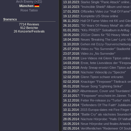
Arch Enemy (+21)
13.10.2023:
Starke Single "Panic Attack" online..
München
10.10.2023:
"Invincible Shield"-Album und neue 
Rose Tattoo
17.01.2023:
Offizielles Video zur "Hall Of Fame
19.12.2022:
Komplette US-Show online
Statistics
06.11.2022:
Hall Of Fame-Video mit KK und Gle
7714 Reviews
26.10.2021:
"50 Years Of Heavy Metal" als offiz
912 Berichte
01.01.2021:
"KKs PRIEST" Soloalbum in Anflug
26 Konzerte/Festivals
18.05.2020:
2021er Dates für "50 Heavy Metal 
18.04.2020:
Neues 'Breaking The Law'-Lyric-Vi
11.10.2019:
Gehen mit Ozzy-Tourverschiebung 
25.07.2018:
Video zu "No Surrender" Stadionhit
23.07.2018:
Video zu „No Surrender“
21.03.2018:
Live-Videos mit Glenn Tipton online
14.03.2018:
Erste, fette Livevideos der "Firepo
12.03.2018:
Andy Sneap ersetzt Glen Tipton auf
09.03.2018:
Nächster Videoclip zu "Spectre"
12.02.2018:
Glenn Tipton schwer erkrankt.
02.02.2018:
Knackiger "Firepower" Titeltrack on
05.01.2018:
Neuer Song "Lightning Strike"
27.11.2017:
Albumteaser, Cover und Tourdates!
23.10.2017:
"Firepower" erscheint im Jänner. T
16.12.2016:
Fetter Re-release zu "Turbo" steht 
20.12.2014:
"Defenders Of The Faith" Jubiläums
10.11.2014:
2015 Europa-dates mit Five Finger
20.06.2014:
"Battle Cry" als nächstes Soundschi
28.05.2014:
Nächste Hörprobe: "Halls Of Valhall
16.05.2014:
Neue Hörprobe und finales Artwork
02.05.2014:
Veröffentlichen "Redemeer Of Souls"