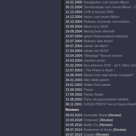
16.01.2005:
Neuigkeiten zum neuem Album
30.12.2004:
Soundsample vom neuen Album - 
21.12.2004:
LIVE in Austria 2005
14.12.2004:
News zum neuen Album
20.10.2004:
Release nochmals verschoben ...
25.09.2004:
Album erst 2005!
29.08.2004:
fleissig beim Werkeln
23.07.2004:
geben Releasedatum bekannt
22.07.2004:
Release date fixiert!
09.07.2004:
wieder die Alten?
27.04.2004:
wieder bei SONY
03.04.2004:
"Metalogy"-Boxset kommt
24.03.2004:
machen ernst!
01.02.2004:
Box inklusive DVD - ab 9. März erhä
12.07.2003:
! The Priest Is Back !
16.06.2003:
Metal Gods bald wieder komplett?
26.01.2003:
Alles bleibt gleich!
24.01.2003:
Wollen Rob wieder
23.09.2002:
Pause
17.09.2002:
Plastic Rebel
31.08.2002:
Party mit gestrandeten Models
06.11.2001:
JUDAS PRIEST live in Deutschland
Reviews
09.03.2024:
Invincible Shield
(
Review
)
10.03.2018:
Firepower
(
Review
)
04.05.2016:
Battle Cry
(
Review
)
08.07.2014:
Redeemer of Souls
(
Review
)
24.07.2013:
Epitaph
(
Review
)