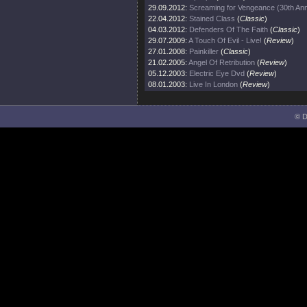
29.09.2012:
Screaming for Vengeance (30th Ann
22.04.2012:
Stained Class
(
Classic
)
04.03.2012:
Defenders Of The Faith
(
Classic
)
29.07.2009:
A Touch Of Evil - Live!
(
Review
)
27.01.2008:
Painkiller
(
Classic
)
21.02.2005:
Angel Of Retribution
(
Review
)
05.12.2003:
Electric Eye Dvd
(
Review
)
08.01.2003:
Live In London
(
Review
)
© D