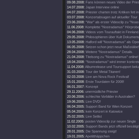
09.08.2008:
Fans können neues Video der Pries
14.07.2008:
Japan Interview online
04.07.2008:
Priester charten trotz Kritiken fett 
03.07.2008:
Konzertabsagen auf aktueller Tour
23.06.2008:
"War" als erster Videoclip zu "Noa
11.06.2008:
Komplette "Nostradamus" Hörprobe
04.06.2008:
Videos vom Tourauftakt in Finnland
29.05.2008:
Philosophieren über Kult Dokumenta
13.05.2008:
Halford will "Nostradamus" als Oper
06.05.2008:
Setzen schon jetzt neue Maßstäbe!
28.04.2008:
Weitere "Nostradamus" Details.
21.04.2008:
Titelsong zu "Nostradamus" online!
18.04.2008:
"Nostradamus" wird immer konkrete
11.04.2008:
Albumrelease und Toursupport beka
31.03.2008:
Tour der Metal Titanen!
02.03.2008:
Live am Nova Rock Festival!
15.01.2008:
Erste Tourdaten für 2008!
06.01.2007:
Konzept
29.11.2006:
unermüdliche Priester
20.06.2006:
schlechte Vorbilder in Australien?
19.06.2005:
Live DVD!
06.04.2005:
Support Band für Wien Konzert
05.04.2005:
kein Konzert in Katowice
25.02.2005:
Live Setlist
11.02.2005:
posten Videoclip zur neuen Single
10.02.2005:
Support Bands jetzt offiziell besätigt
28.01.2005:
Die Spannung steigt!
19.01.2005:
Apetitthäppchen