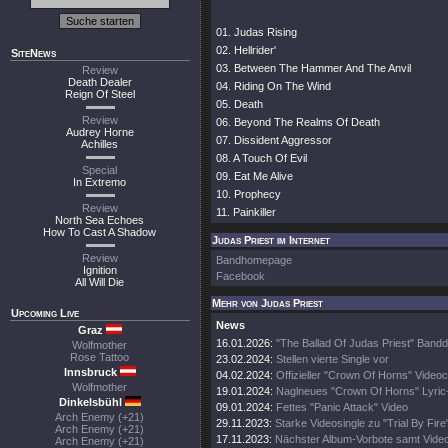
01. Judas Rising
02. Hellrider'
SiteNews
03. Between The Hammer And The Anvil
Review
Death Dealer
04. Riding On The Wind
Reign Of Steel
05. Death
Review
06. Beyond The Realms Of Death
Audrey Horne
07. Dissident Aggressor
Achilles
08. A Touch Of Evil
Special
09. Eat Me Alive
In Extremo
10. Prophecy
Review
11. Painkiller
North Sea Echoes
How To Cast A Shadow
Judas Priest im Internet
Review
Bandhomepage
Ignition
Facebook
All Will Die
Mehr von Judas Priest
Upcoming Live
News
Graz
16.01.2026:
"The Ballad Of Judas Priest" Band
Wolfmother
Rose Tattoo
23.02.2024:
Stellen vierte Single vor
Innsbruck
04.02.2024:
Offizieller "Crown Of Horns" Videoc
Wolfmother
19.01.2024:
Naglneues "Crown Of Horns" Lyric
Dinkelsbühl
09.01.2024:
Fettes "Panic Attack" Video
Arch Enemy (+21)
29.11.2023:
Starke Videosingle zu "Trial By Fire
Arch Enemy (+21)
17.11.2023:
Nächster Album-Vorbote samt Vide
Arch Enemy (+21)