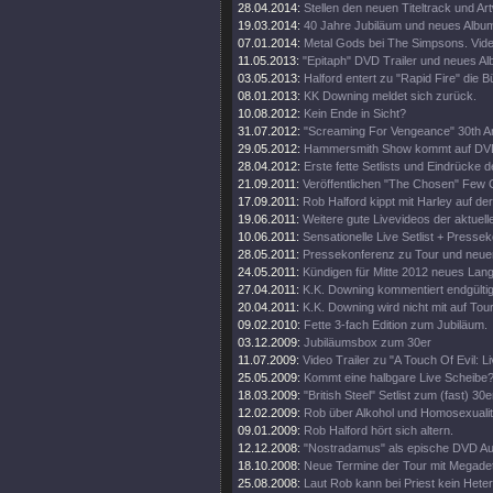
28.04.2014:
Stellen den neuen Titeltrack und Ar
19.03.2014:
40 Jahre Jubiläum und neues Album
07.01.2014:
Metal Gods bei The Simpsons. Vide
11.05.2013:
"Epitaph" DVD Trailer und neues A
03.05.2013:
Halford entert zu "Rapid Fire" die 
08.01.2013:
KK Downing meldet sich zurück.
10.08.2012:
Kein Ende in Sicht?
31.07.2012:
"Screaming For Vengeance" 30th An
29.05.2012:
Hammersmith Show kommt auf DV
28.04.2012:
Erste fette Setlists und Eindrücke d
21.09.2011:
Veröffentlichen "The Chosen" Few C
17.09.2011:
Rob Halford kippt mit Harley auf d
19.06.2011:
Weitere gute Livevideos der aktuell
10.06.2011:
Sensationelle Live Setlist + Presse
28.05.2011:
Pressekonferenz zu Tour und neue
24.05.2011:
Kündigen für Mitte 2012 neues Lan
27.04.2011:
K.K. Downing kommentiert endgültig
20.04.2011:
K.K. Downing wird nicht mit auf Tou
09.02.2010:
Fette 3-fach Edition zum Jubiläum.
03.12.2009:
Jubiläumsbox zum 30er
11.07.2009:
Video Trailer zu "A Touch Of Evil: Li
25.05.2009:
Kommt eine halbgare Live Scheibe
18.03.2009:
"British Steel" Setlist zum (fast) 30e
12.02.2009:
Rob über Alkohol und Homosexualit
09.01.2009:
Rob Halford hört sich altern.
12.12.2008:
"Nostradamus" als epische DVD Au
18.10.2008:
Neue Termine der Tour mit Megade
25.08.2008:
Laut Rob kann bei Priest kein Heter