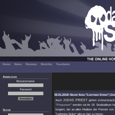
Home
News
Reviews
Berichte
Tourdaten
Anmeldung
Benutzername
Passwort
05.01.2018: Neuer Song "Lightning Strike" (Jud
JUDAS PRIEST
Auch
gehen schnurstracks 
"Firepower"
werden sie ihr 18. Studioalbum h
fungiert, der an allen Hitalben der Priester vo
Suche
"Lightning Strike"
gibt es hier zu hören: