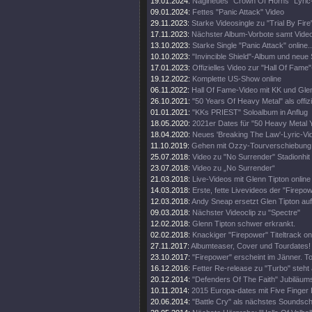
19.01.2024:
Naglneues "Crown Of Horns" Lyric
09.01.2024:
Fettes "Panic Attack" Video
29.11.2023:
Starke Videosingle zu "Trial By Fire
17.11.2023:
Nächster Album-Vorbote samt Vide
13.10.2023:
Starke Single "Panic Attack" online..
10.10.2023:
"Invincible Shield"-Album und neue 
17.01.2023:
Offizielles Video zur "Hall Of Fame
19.12.2022:
Komplette US-Show online
06.11.2022:
Hall Of Fame-Video mit KK und Gle
26.10.2021:
"50 Years Of Heavy Metal" als offiz
01.01.2021:
"KKs PRIEST" Soloalbum in Anflug
18.05.2020:
2021er Dates für "50 Heavy Metal 
18.04.2020:
Neues 'Breaking The Law'-Lyric-Vi
11.10.2019:
Gehen mit Ozzy-Tourverschiebung 
25.07.2018:
Video zu "No Surrender" Stadionhit
23.07.2018:
Video zu „No Surrender“
21.03.2018:
Live-Videos mit Glenn Tipton online
14.03.2018:
Erste, fette Livevideos der "Firepo
12.03.2018:
Andy Sneap ersetzt Glen Tipton auf
09.03.2018:
Nächster Videoclip zu "Spectre"
12.02.2018:
Glenn Tipton schwer erkrankt.
02.02.2018:
Knackiger "Firepower" Titeltrack on
27.11.2017:
Albumteaser, Cover und Tourdates!
23.10.2017:
"Firepower" erscheint im Jänner. T
16.12.2016:
Fetter Re-release zu "Turbo" steht 
20.12.2014:
"Defenders Of The Faith" Jubiläums
10.11.2014:
2015 Europa-dates mit Five Finger
20.06.2014:
"Battle Cry" als nächstes Soundschi