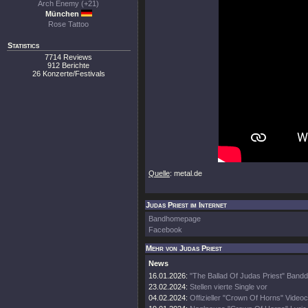
Arch Enemy (+21)
München
Rose Tattoo
Statistics
7714 Reviews
912 Berichte
26 Konzerte/Festivals
Quelle
: metal.de
Judas Priest im Internet
Bandhomepage
Facebook
Mehr von Judas Priest
News
16.01.2026:
"The Ballad Of Judas Priest" Band
23.02.2024:
Stellen vierte Single vor
04.02.2024:
Offizieller "Crown Of Horns" Videoc