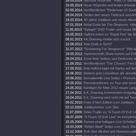
28.05.2014:
Nächste Hörprobe: "Halls Of Valhall
16.05.2014:
Neue Hörprobe und finales Artwork
02.05.2014:
Veröffentlichen "Redemeer Of Souls"
28.04.2014:
Stellen den neuen Titeltrack und Ar
19.03.2014:
40 Jahre Jubiläum und neues Album
07.01.2014:
Metal Gods bei The Simpsons. Vide
11.05.2013:
"Epitaph" DVD Trailer und neues A
03.05.2013:
Halford entert zu "Rapid Fire" die 
08.01.2013:
KK Downing meldet sich zurück.
10.08.2012:
Kein Ende in Sicht?
31.07.2012:
"Screaming For Vengeance" 30th An
29.05.2012:
Hammersmith Show kommt auf DV
28.04.2012:
Erste fette Setlists und Eindrücke d
21.09.2011:
Veröffentlichen "The Chosen" Few C
17.09.2011:
Rob Halford kippt mit Harley auf d
19.06.2011:
Weitere gute Livevideos der aktuell
10.06.2011:
Sensationelle Live Setlist + Presse
28.05.2011:
Pressekonferenz zu Tour und neue
24.05.2011:
Kündigen für Mitte 2012 neues Lan
27.04.2011:
K.K. Downing kommentiert endgültig
20.04.2011:
K.K. Downing wird nicht mit auf Tou
09.02.2010:
Fette 3-fach Edition zum Jubiläum.
03.12.2009:
Jubiläumsbox zum 30er
11.07.2009:
Video Trailer zu "A Touch Of Evil: Li
08.07.2009:
"A Touch Of Evil: Live" im Komplett
25.05.2009:
Kommt eine halbgare Live Scheibe
18.03.2009:
"British Steel" Setlist zum (fast) 30e
12.02.2009:
Rob über Alkohol und Homosexualit