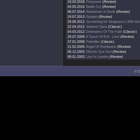
10.03.2018:
Firepower
(
Review
)
04.05.2016:
Battle Cry
(
Review
)
08.07.2014:
Redeemer of Souls
(
Review
)
24.07.2013:
Epitaph
(
Review
)
29.09.2012:
Screaming for Vengeance (30th Ann
22.04.2012:
Stained Class
(
Classic
)
04.03.2012:
Defenders Of The Faith
(
Classic
)
29.07.2009:
A Touch Of Evil - Live!
(
Review
)
27.01.2008:
Painkiller
(
Classic
)
21.02.2005:
Angel Of Retribution
(
Review
)
05.12.2003:
Electric Eye Dvd
(
Review
)
08.01.2003:
Live In London
(
Review
)
© D