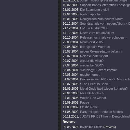
11.02.2005:
posten Videoclip zur neuen Single
10.02.2005:
Support Bands jetzt offiziell besätigt
28.01.2005:
Die Spannung steigt!
19.01.2005:
Apetitthäppchen
16.01.2005:
Neuigkeiten zum neuem Album
30.12.2004:
Soundsample vom neuen Album - 
21.12.2004:
LIVE in Austria 2005
14.12.2004:
News zum neuen Album
20.10.2004:
Release nochmals verschoben ...
25.09.2004:
Album erst 2005!
29.08.2004:
fleissig beim Werkeln
23.07.2004:
geben Releasedatum bekannt
22.07.2004:
Release date fixiert!
09.07.2004:
wieder die Alten?
27.04.2004:
wieder bei SONY
03.04.2004:
"Metalogy"-Boxset kommt
24.03.2004:
machen ernst!
01.02.2004:
Box inklusive DVD - ab 9. März erhä
12.07.2003:
! The Priest Is Back !
16.06.2003:
Metal Gods bald wieder komplett?
26.01.2003:
Alles bleibt gleich!
24.01.2003:
Wollen Rob wieder
23.09.2002:
Pause
17.09.2002:
Plastic Rebel
31.08.2002:
Party mit gestrandeten Models
06.11.2001:
JUDAS PRIEST live in Deutschland
Reviews
09.03.2024:
Invincible Shield
(
Review
)