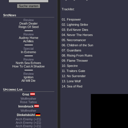
Tracklist:
SiteNews
01. Firepower
Review
Death Dealer
02. Lightning Strike
Reign Of Steel
03. Evil Never Dies
Review
04. Never The Heroes
Audrey Horne
05. Necromancer
Achilles
06. Children of the Sun
Special
07. Guardians
In Extremo
08. Rising From Ruins
Review
09. Flame Thrower
North Sea Echoes
10. Spectre
How To Cast A Shadow
11. Traitors Gate
Review
12. No Surrender
Ignition
All Will Die
13. Lone Wolf
14. Sea of Red
Upcoming Live
Graz
Wolfmother
Rose Tattoo
Innsbruck
Wolfmother
Dinkelsbühl
Arch Enemy (+21)
Arch Enemy (+21)
Arch Enemy (+21)