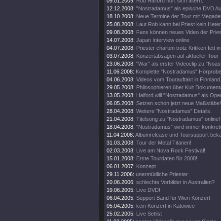
09.01.2009:
Rob Halford hört sich altern.
12.12.2008:
"Nostradamus" als epische DVD Au
18.10.2008:
Neue Termine der Tour mit Megade
25.08.2008:
Laut Rob kann bei Priest kein Heter
09.08.2008:
Fans können neues Video der Pries
14.07.2008:
Japan Interview online
04.07.2008:
Priester charten trotz Kritiken fett 
03.07.2008:
Konzertabsagen auf aktueller Tour
23.06.2008:
"War" als erster Videoclip zu "Noa
11.06.2008:
Komplette "Nostradamus" Hörprobe
04.06.2008:
Videos vom Tourauftakt in Finnland
29.05.2008:
Philosophieren über Kult Dokumenta
13.05.2008:
Halford will "Nostradamus" als Oper
06.05.2008:
Setzen schon jetzt neue Maßstäbe!
28.04.2008:
Weitere "Nostradamus" Details.
21.04.2008:
Titelsong zu "Nostradamus" online!
18.04.2008:
"Nostradamus" wird immer konkrete
11.04.2008:
Albumrelease und Toursupport beka
31.03.2008:
Tour der Metal Titanen!
02.03.2008:
Live am Nova Rock Festival!
15.01.2008:
Erste Tourdaten für 2008!
06.01.2007:
Konzept
29.11.2006:
unermüdliche Priester
20.06.2006:
schlechte Vorbilder in Australien?
19.06.2005:
Live DVD!
06.04.2005:
Support Band für Wien Konzert
05.04.2005:
kein Konzert in Katowice
25.02.2005:
Live Setlist