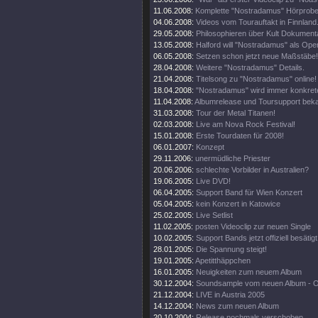
11.06.2008:
Komplette "Nostradamus" Hörprobe
04.06.2008:
Videos vom Tourauftakt in Finnland
29.05.2008:
Philosophieren über Kult Dokumenta
13.05.2008:
Halford will "Nostradamus" als Oper
06.05.2008:
Setzen schon jetzt neue Maßstäbe!
28.04.2008:
Weitere "Nostradamus" Details.
21.04.2008:
Titelsong zu "Nostradamus" online!
18.04.2008:
"Nostradamus" wird immer konkrete
11.04.2008:
Albumrelease und Toursupport beka
31.03.2008:
Tour der Metal Titanen!
02.03.2008:
Live am Nova Rock Festival!
15.01.2008:
Erste Tourdaten für 2008!
06.01.2007:
Konzept
29.11.2006:
unermüdliche Priester
20.06.2006:
schlechte Vorbilder in Australien?
19.06.2005:
Live DVD!
06.04.2005:
Support Band für Wien Konzert
05.04.2005:
kein Konzert in Katowice
25.02.2005:
Live Setlist
11.02.2005:
posten Videoclip zur neuen Single
10.02.2005:
Support Bands jetzt offiziell besätigt
28.01.2005:
Die Spannung steigt!
19.01.2005:
Apetitthäppchen
16.01.2005:
Neuigkeiten zum neuem Album
30.12.2004:
Soundsample vom neuen Album - 
21.12.2004:
LIVE in Austria 2005
14.12.2004:
News zum neuen Album
20.10.2004:
Release nochmals verschoben ...