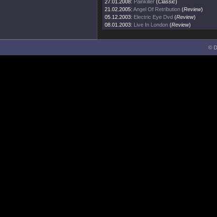
27.01.2008:
Painkiller
(
Classic
)
21.02.2005:
Angel Of Retribution
(
Review
)
05.12.2003:
Electric Eye Dvd
(
Review
)
08.01.2003:
Live In London
(
Review
)
© D