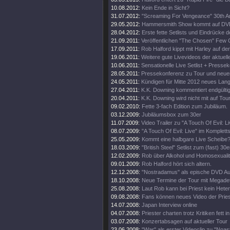
10.08.2012:
Kein Ende in Sicht?
31.07.2012:
"Screaming For Vengeance" 30th An
29.05.2012:
Hammersmith Show kommt auf DV
28.04.2012:
Erste fette Setlists und Eindrücke d
21.09.2011:
Veröffentlichen "The Chosen" Few C
17.09.2011:
Rob Halford kippt mit Harley auf d
19.06.2011:
Weitere gute Livevideos der aktuell
10.06.2011:
Sensationelle Live Setlist + Presse
28.05.2011:
Pressekonferenz zu Tour und neue
24.05.2011:
Kündigen für Mitte 2012 neues Lan
27.04.2011:
K.K. Downing kommentiert endgültig
20.04.2011:
K.K. Downing wird nicht mit auf Tou
09.02.2010:
Fette 3-fach Edition zum Jubiläum.
03.12.2009:
Jubiläumsbox zum 30er
11.07.2009:
Video Trailer zu "A Touch Of Evil: Li
08.07.2009:
"A Touch Of Evil: Live" im Komplett
25.05.2009:
Kommt eine halbgare Live Scheibe
18.03.2009:
"British Steel" Setlist zum (fast) 30e
12.02.2009:
Rob über Alkohol und Homosexualit
09.01.2009:
Rob Halford hört sich altern.
12.12.2008:
"Nostradamus" als epische DVD Au
18.10.2008:
Neue Termine der Tour mit Megade
25.08.2008:
Laut Rob kann bei Priest kein Heter
09.08.2008:
Fans können neues Video der Pries
14.07.2008:
Japan Interview online
04.07.2008:
Priester charten trotz Kritiken fett 
03.07.2008:
Konzertabsagen auf aktueller Tour
23.06.2008:
"War" als erster Videoclip zu "Noa