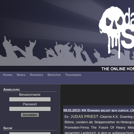
Home
News
Reviews
Berichte
Tourdaten
Anmeldung
Benutzername
Passwort
08.01.2013: KK Downing meldet sich zurück. (J
JUDAS PRIEST
Ex-
-Gitarrist K.K. Downing 
Bühne, sondern als Strippenzieher im Hintergru
Promotion-Firma The Future Of Heavy Met
Suche
genannten Landstrich, in dem er aufgewachsen is