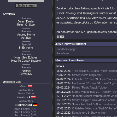
Zu einer britischen Zeitung sprach KK wie folgt:
"Black Country und Birmingham sind bekannt
SiteNews
BLACK SABBATH und LED ZEPPELIN über JUDAS 
Review
Death Dealer
es schwierig, diese Lücke zu füllen, aber nun s
Reign Of Steel
Review
Zu den ersten von K.K. gepushten Acts ge
Audrey Horne
SKIES.
Achilles
Judas Priest im Internet
Special
In Extremo
Bandhomepage
Facebook
Review
North Sea Echoes
Mehr von Judas Priest
How To Cast A Shadow
News
Review
Ignition
16.01.2026:
"The Ballad Of Judas Priest" Band
All Will Die
23.02.2024:
Stellen vierte Single vor
04.02.2024:
Offizieller "Crown Of Horns" Videoc
Upcoming Live
19.01.2024:
Naglneues "Crown Of Horns" Lyric
Graz
09.01.2024:
Fettes "Panic Attack" Video
Wolfmother
29.11.2023:
Starke Videosingle zu "Trial By Fire
Rose Tattoo
17.11.2023:
Nächster Album-Vorbote samt Vide
Innsbruck
13.10.2023:
Starke Single "Panic Attack" online..
Wolfmother
10.10.2023:
"Invincible Shield"-Album und neue 
Dinkelsbühl
17.01.2023:
Offizielles Video zur "Hall Of Fame
Arch Enemy (+21)
Arch Enemy (+21)
19.12.2022:
Komplette US-Show online
Arch Enemy (+21)
06.11.2022:
Hall Of Fame-Video mit KK und Gle