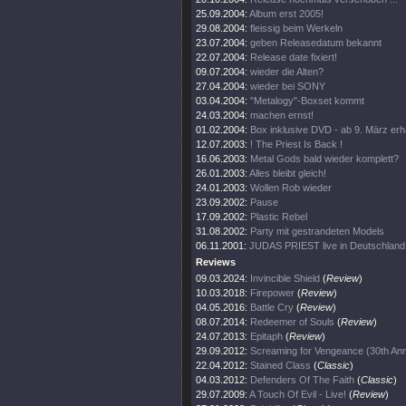
25.09.2004:
Album erst 2005!
29.08.2004:
fleissig beim Werkeln
23.07.2004:
geben Releasedatum bekannt
22.07.2004:
Release date fixiert!
09.07.2004:
wieder die Alten?
27.04.2004:
wieder bei SONY
03.04.2004:
"Metalogy"-Boxset kommt
24.03.2004:
machen ernst!
01.02.2004:
Box inklusive DVD - ab 9. März erhä
12.07.2003:
! The Priest Is Back !
16.06.2003:
Metal Gods bald wieder komplett?
26.01.2003:
Alles bleibt gleich!
24.01.2003:
Wollen Rob wieder
23.09.2002:
Pause
17.09.2002:
Plastic Rebel
31.08.2002:
Party mit gestrandeten Models
06.11.2001:
JUDAS PRIEST live in Deutschland
Reviews
09.03.2024:
Invincible Shield
(
Review
)
10.03.2018:
Firepower
(
Review
)
04.05.2016:
Battle Cry
(
Review
)
08.07.2014:
Redeemer of Souls
(
Review
)
24.07.2013:
Epitaph
(
Review
)
29.09.2012:
Screaming for Vengeance (30th Ann
22.04.2012:
Stained Class
(
Classic
)
04.03.2012:
Defenders Of The Faith
(
Classic
)
29.07.2009:
A Touch Of Evil - Live!
(
Review
)