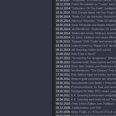
23.10.2017:
"Firepower" erscheint im Jänner. T
16.12.2016:
Fetter Re-release zu "Turbo" steht 
20.12.2014:
"Defenders Of The Faith" Jubiläums
10.11.2014:
2015 Europa-dates mit Five Finger
20.06.2014:
"Battle Cry" als nächstes Soundschi
28.05.2014:
Nächste Hörprobe: "Halls Of Valhall
16.05.2014:
Neue Hörprobe und finales Artwork
02.05.2014:
Veröffentlichen "Redemeer Of Souls"
28.04.2014:
Stellen den neuen Titeltrack und Ar
19.03.2014:
40 Jahre Jubiläum und neues Album
11.05.2013:
"Epitaph" DVD Trailer und neues A
03.05.2013:
Halford entert zu "Rapid Fire" die 
08.01.2013:
KK Downing meldet sich zurück.
10.08.2012:
Kein Ende in Sicht?
31.07.2012:
"Screaming For Vengeance" 30th An
29.05.2012:
Hammersmith Show kommt auf DV
28.04.2012:
Erste fette Setlists und Eindrücke d
21.09.2011:
Veröffentlichen "The Chosen" Few C
17.09.2011:
Rob Halford kippt mit Harley auf d
19.06.2011:
Weitere gute Livevideos der aktuell
10.06.2011:
Sensationelle Live Setlist + Presse
28.05.2011:
Pressekonferenz zu Tour und neue
24.05.2011:
Kündigen für Mitte 2012 neues Lan
27.04.2011:
K.K. Downing kommentiert endgültig
20.04.2011:
K.K. Downing wird nicht mit auf Tou
09.02.2010:
Fette 3-fach Edition zum Jubiläum.
03.12.2009:
Jubiläumsbox zum 30er
11.07.2009:
Video Trailer zu "A Touch Of Evil: Li