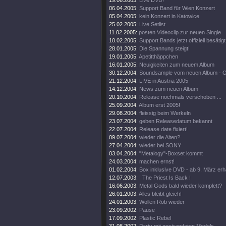
19.06.2005:
Live DVD!
06.04.2005:
Support Band für Wien Konzert
05.04.2005:
kein Konzert in Katowice
25.02.2005:
Live Setlist
11.02.2005:
posten Videoclip zur neuen Single
10.02.2005:
Support Bands jetzt offiziell besätigt
28.01.2005:
Die Spannung steigt!
19.01.2005:
Apetitthäppchen
16.01.2005:
Neuigkeiten zum neuem Album
30.12.2004:
Soundsample vom neuen Album - 
21.12.2004:
LIVE in Austria 2005
14.12.2004:
News zum neuen Album
20.10.2004:
Release nochmals verschoben ...
25.09.2004:
Album erst 2005!
29.08.2004:
fleissig beim Werkeln
23.07.2004:
geben Releasedatum bekannt
22.07.2004:
Release date fixiert!
09.07.2004:
wieder die Alten?
27.04.2004:
wieder bei SONY
03.04.2004:
"Metalogy"-Boxset kommt
24.03.2004:
machen ernst!
01.02.2004:
Box inklusive DVD - ab 9. März erhä
12.07.2003:
! The Priest Is Back !
16.06.2003:
Metal Gods bald wieder komplett?
26.01.2003:
Alles bleibt gleich!
24.01.2003:
Wollen Rob wieder
23.09.2002:
Pause
17.09.2002:
Plastic Rebel