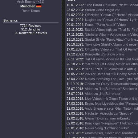
Arch Enemy (+21)
16.01.2026:
"The Ballad Of Judas Priest" Band
München
23.02.2024:
Stellen vierte Single vor
Rose Tattoo
04.02.2024:
Offizieller "Crown Of Horns" Videoc
19.01.2024:
Naglneues "Crown Of Horns" Lyric
Statistics
09.01.2024:
Fettes "Panic Attack" Video
7714 Reviews
912 Berichte
29.11.2023:
Starke Videosingle zu "Trial By Fire
26 Konzerte/Festivals
17.11.2023:
Nächster Album-Vorbote samt Vide
13.10.2023:
Starke Single "Panic Attack" online..
10.10.2023:
"Invincible Shield"-Album und neue 
17.01.2023:
Offizielles Video zur "Hall Of Fame
19.12.2022:
Komplette US-Show online
06.11.2022:
Hall Of Fame-Video mit KK und Gle
26.10.2021:
"50 Years Of Heavy Metal" als offiz
01.01.2021:
"KKs PRIEST" Soloalbum in Anflug
18.05.2020:
2021er Dates für "50 Heavy Metal 
18.04.2020:
Neues 'Breaking The Law'-Lyric-Vi
11.10.2019:
Gehen mit Ozzy-Tourverschiebung 
25.07.2018:
Video zu "No Surrender" Stadionhit
23.07.2018:
Video zu „No Surrender“
21.03.2018:
Live-Videos mit Glenn Tipton online
14.03.2018:
Erste, fette Livevideos der "Firepo
12.03.2018:
Andy Sneap ersetzt Glen Tipton auf
09.03.2018:
Nächster Videoclip zu "Spectre"
12.02.2018:
Glenn Tipton schwer erkrankt.
02.02.2018:
Knackiger "Firepower" Titeltrack on
05.01.2018:
Neuer Song "Lightning Strike"
27.11.2017:
Albumteaser, Cover und Tourdates!