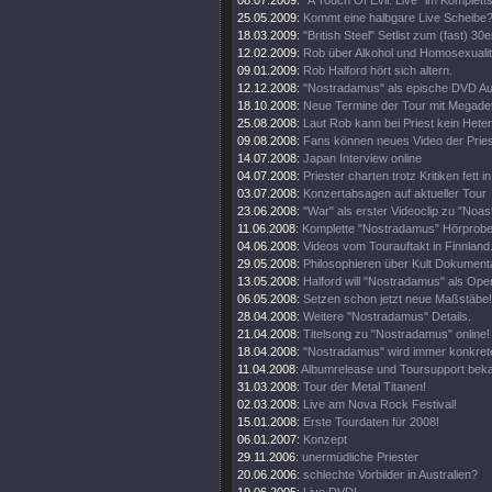
08.07.2009:
"A Touch Of Evil: Live" im Komplett
25.05.2009:
Kommt eine halbgare Live Scheibe
18.03.2009:
"British Steel" Setlist zum (fast) 30e
12.02.2009:
Rob über Alkohol und Homosexualit
09.01.2009:
Rob Halford hört sich altern.
12.12.2008:
"Nostradamus" als epische DVD Au
18.10.2008:
Neue Termine der Tour mit Megade
25.08.2008:
Laut Rob kann bei Priest kein Heter
09.08.2008:
Fans können neues Video der Pries
14.07.2008:
Japan Interview online
04.07.2008:
Priester charten trotz Kritiken fett 
03.07.2008:
Konzertabsagen auf aktueller Tour
23.06.2008:
"War" als erster Videoclip zu "Noa
11.06.2008:
Komplette "Nostradamus" Hörprobe
04.06.2008:
Videos vom Tourauftakt in Finnland
29.05.2008:
Philosophieren über Kult Dokumenta
13.05.2008:
Halford will "Nostradamus" als Oper
06.05.2008:
Setzen schon jetzt neue Maßstäbe!
28.04.2008:
Weitere "Nostradamus" Details.
21.04.2008:
Titelsong zu "Nostradamus" online!
18.04.2008:
"Nostradamus" wird immer konkrete
11.04.2008:
Albumrelease und Toursupport beka
31.03.2008:
Tour der Metal Titanen!
02.03.2008:
Live am Nova Rock Festival!
15.01.2008:
Erste Tourdaten für 2008!
06.01.2007:
Konzept
29.11.2006:
unermüdliche Priester
20.06.2006:
schlechte Vorbilder in Australien?