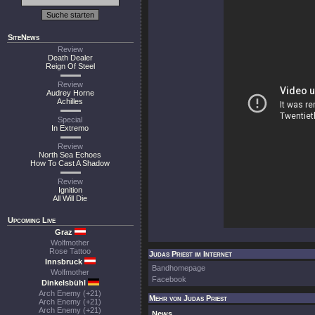
SiteNews
Review
Death Dealer
Reign Of Steel
Review
Audrey Horne
Achilles
Special
In Extremo
Review
North Sea Echoes
How To Cast A Shadow
Review
Ignition
All Will Die
Upcoming Live
Graz
Wolfmother
Rose Tattoo
Judas Priest im Internet
Innsbruck
Bandhomepage
Wolfmother
Facebook
Dinkelsbühl
Arch Enemy (+21)
Mehr von Judas Priest
Arch Enemy (+21)
Arch Enemy (+21)
News