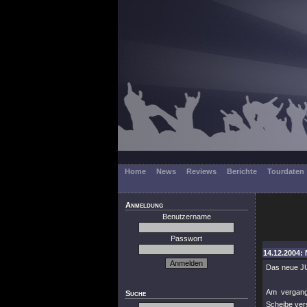
Home
News
Reviews
Berichte
Tourdaten
Anmeldung
Benutzername
Passwort
14.12.2004: 
Das neue JU
Am vergang
Suche
Scheibe ver