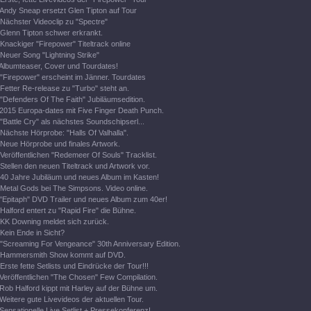
Andy Sneap ersetzt Glen Tipton auf Tour
Nächster Videoclip zu "Spectre"
Glenn Tipton schwer erkrankt.
Knackiger "Firepower" Titeltrack online
Neuer Song "Lightning Strike"
Albumteaser, Cover und Tourdates!
"Firepower" erscheint im Jänner. Tourdates
Fetter Re-release zu "Turbo" steht an.
"Defenders Of The Faith" Jubiläumsedition.
2015 Europa-dates mit Five Finger Death Punch.
"Battle Cry" als nächstes Soundschipserl...
Nächste Hörprobe: "Halls Of Valhalla".
Neue Hörprobe und finales Artwork.
Veröffentlichen "Redemeer Of Souls" Tracklist.
Stellen den neuen Titeltrack und Artwork vor.
40 Jahre Jubiläum und neues Album im Kasten!
Metal Gods bei The Simpsons. Video online.
"Epitaph" DVD Trailer und neues Album zum 40er!
Halford entert zu "Rapid Fire" die Bühne.
KK Downing meldet sich zurück.
Kein Ende in Sicht?
"Screaming For Vengeance" 30th Anniversary Edition.
Hammersmith Show kommt auf DVD.
Erste fette Setlists und Eindrücke der Tour!!!
Veröffentlichen "The Chosen" Few Compilation.
Rob Halford kippt mit Harley auf der Bühne um.
Weitere gute Livevideos der aktuellen Tour.
Sensationelle Live Setlist + Pressekonferenz!