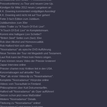
Pressekonferenz zu Tour und neuem Line-Up.
Kündigen für Mitte 2012 neues Langeisen an
K.K. Downing kommentiert endgültigen Ausstieg!
K.K. Downing wird nicht mit auf Tour gehen!
Fette 3-fach Edition zum Jubiläum.
Jubiläumsbox zum 30er
Video Trailer zu "A Touch Of Evil: Live".
"A Touch Of Evil: Live" im Komplettstream.
Kommt eine halbgare Live Scheibe?
"British Steel" Setlist zum (fast) 30er.
Rob über Alkohol und Homosexualität.
Rob Halford hört sich altern.
"Nostradamus" als epische DVD Aufführung.
Neue Termine der Tour mit Megadeth und Testament.
Laut Rob kann bei Priest kein Hetero singen.
Fans können neues Video der Priester kreieren!
Japan Interview online
Priester charten trotz Kritiken fett in den USA.
Konzertabsagen auf aktueller Tour
"War" als erster Videoclip zu "Noastradamus".
Komplette "Nostradamus" Hörprobe online
Videos vom Tourauftakt in Finnland.
Philosophieren über Kult Dokumentarfilm.
Halford will "Nostradamus" als Oper aufführen!
Setzen schon jetzt neue Maßstäbe!
Weitere "Nostradamus" Details.
Titelsong zu "Nostradamus" online!
"Nostradamus" wird immer konkreter.