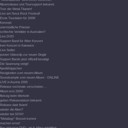
Albumrelease und Toursupport bekannt.
Tour der Metal Titanen!
Live am Nova Rock Festival!
Erste Tourdaten für 2008!
Konzept
unermüdliche Priester
schlechte Vorbilder in Australien?
Live DVD!
Support Band für Wien Konzert
kein Konzert in Katowice
Live Setlist
posten Videoclip zur neuen Single
Support Bands jetzt offiziell besätigt
Die Spannung steigt!
Apetitthäppchen
Neuigkeiten zum neuem Album
Soundsample vom neuen Album - ONLINE
LIVE in Austria 2005
Release nochmals verschoben ...
Album erst 2005!
fleissig beim Werkeln
geben Releasedatum bekannt
Release date fixiert!
wieder die Alten?
wieder bei SONY
"Metalogy"-Boxset kommt
machen ernst!
Box inklusive DVD - ab 9. März erhältlich