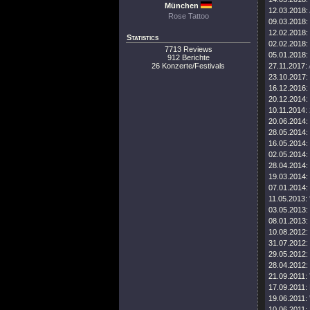
München
12.03.2018:
Rose Tattoo
09.03.2018:
12.02.2018:
Statistics
02.02.2018:
7713 Reviews
05.01.2018:
912 Berichte
26 Konzerte/Festivals
27.11.2017:
23.10.2017:
16.12.2016:
20.12.2014:
10.11.2014:
20.06.2014:
28.05.2014:
16.05.2014:
02.05.2014:
28.04.2014:
19.03.2014:
07.01.2014:
11.05.2013:
03.05.2013:
08.01.2013:
10.08.2012:
31.07.2012:
29.05.2012:
28.04.2012:
21.09.2011:
17.09.2011:
19.06.2011:
10.06.2011: