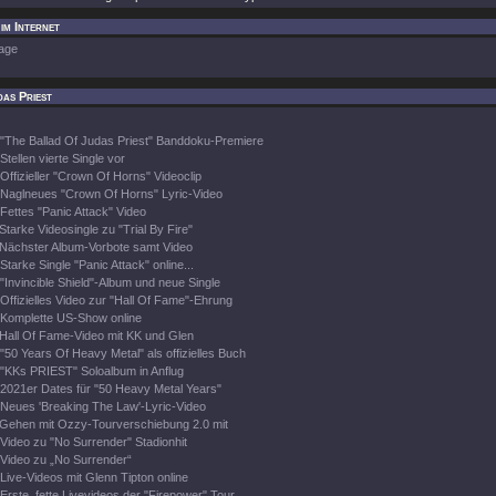
im Internet
age
as Priest
"The Ballad Of Judas Priest" Banddoku-Premiere
Stellen vierte Single vor
Offizieller "Crown Of Horns" Videoclip
Naglneues "Crown Of Horns" Lyric-Video
Fettes "Panic Attack" Video
Starke Videosingle zu "Trial By Fire"
Nächster Album-Vorbote samt Video
Starke Single "Panic Attack" online...
"Invincible Shield"-Album und neue Single
Offizielles Video zur "Hall Of Fame"-Ehrung
Komplette US-Show online
Hall Of Fame-Video mit KK und Glen
"50 Years Of Heavy Metal" als offizielles Buch
"KKs PRIEST" Soloalbum in Anflug
2021er Dates für "50 Heavy Metal Years"
Neues 'Breaking The Law'-Lyric-Video
Gehen mit Ozzy-Tourverschiebung 2.0 mit
Video zu "No Surrender" Stadionhit
Video zu „No Surrender“
Live-Videos mit Glenn Tipton online
Erste, fette Livevideos der "Firepower" Tour