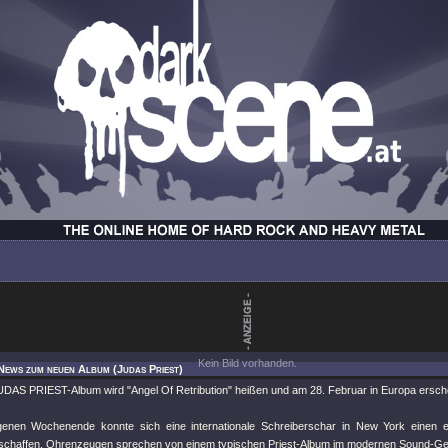
Kein Bild vorhanden.
News zum neuen Album (Judas Priest)
DAS PRIEST-Album wird "Angel Of Retribution" heißen und am 28. Februar in Europa ersch
enen Wochenende konnte sich eine internationale Schreiberschar in New York einen e
schaffen. Ohrenzeugen sprechen von einem typischen Priest-Album im modernen Sound-G