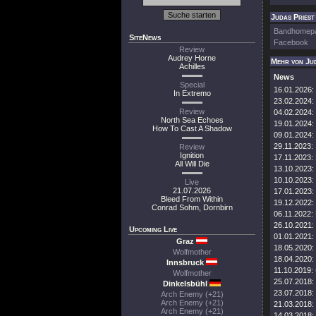
Judas Priest 
Bandhomep
SiteNews
Facebook
Review
Audrey Horne
Mehr von Jud
Achilles
News
Special
16.01.2026:
In Extremo
23.02.2024:
Review
04.02.2024:
North Sea Echoes
19.01.2024:
How To Cast A Shadow
09.01.2024:
29.11.2023:
Review
Ignition
17.11.2023:
All Will Die
13.10.2023:
10.10.2023:
Live
21.07.2026
17.01.2023:
Bleed From Within
19.12.2022:
Conrad Sohm, Dornbirn
06.11.2022:
26.10.2021:
Upcoming Live
01.01.2021:
Graz
18.05.2020:
Wolfmother
18.04.2020:
Innsbruck
11.10.2019:
Wolfmother
25.07.2018:
Dinkelsbühl
23.07.2018:
Arch Enemy (+21)
Arch Enemy (+21)
21.03.2018:
Arch Enemy (+21)
14.03.2018: