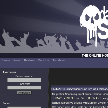
Home
News
Reviews
Berichte
Tourdaten
Anmeldung
Benutzername
Passwort
10.06.2011: Sensationelle Live Setlist + Presse
Mit großer Spannung, nicht minder hohen Hof
JUDAS PRIEST
WHITESNAKE
und
entg
letzten Jahren live erlebte wird zurecht Zweifel 
Suche
Wir hoffen aber das Beste für die körperliche