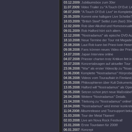
03.12.2009:
Jubiläumsbox zum 30er
11.07.2009:
Video Trailer zu "A Touch Of Evil: Li
08.07.2009:
"A Touch Of Evil: Live" im Komplett
25.05.2009:
Kommt eine halbgare Live Scheibe
18.03.2009:
"British Steel" Setlist zum (fast) 30e
12.02.2009:
Rob über Alkohol und Homosexualit
09.01.2009:
Rob Halford hört sich altern.
12.12.2008:
"Nostradamus" als epische DVD Au
18.10.2008:
Neue Termine der Tour mit Megade
25.08.2008:
Laut Rob kann bei Priest kein Heter
09.08.2008:
Fans können neues Video der Pries
14.07.2008:
Japan Interview online
04.07.2008:
Priester charten trotz Kritiken fett 
03.07.2008:
Konzertabsagen auf aktueller Tour
23.06.2008:
"War" als erster Videoclip zu "Noa
11.06.2008:
Komplette "Nostradamus" Hörprobe
04.06.2008:
Videos vom Tourauftakt in Finnland
29.05.2008:
Philosophieren über Kult Dokumenta
13.05.2008:
Halford will "Nostradamus" als Oper
06.05.2008:
Setzen schon jetzt neue Maßstäbe!
28.04.2008:
Weitere "Nostradamus" Details.
21.04.2008:
Titelsong zu "Nostradamus" online!
18.04.2008:
"Nostradamus" wird immer konkrete
11.04.2008:
Albumrelease und Toursupport beka
31.03.2008:
Tour der Metal Titanen!
02.03.2008:
Live am Nova Rock Festival!
15.01.2008:
Erste Tourdaten für 2008!
06.01.2007:
Konzept