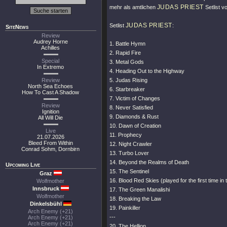
JUDAS PRIEST
mehr als amtlichen
Setlist vo
JUDAS PRIEST
Setlist
:
SiteNews
Review
Audrey Horne
1. Battle Hymn
Achilles
2. Rapid Fire
Special
3. Metal Gods
In Extremo
4. Heading Out to the Highway
Review
5. Judas Rising
North Sea Echoes
6. Starbreaker
How To Cast A Shadow
7. Victim of Changes
Review
8. Never Satisfied
Ignition
9. Diamonds & Rust
All Will Die
10. Dawn of Creation
Live
11. Prophecy
21.07.2026
Bleed From Within
12. Night Crawler
Conrad Sohm, Dornbirn
13. Turbo Lover
14. Beyond the Realms of Death
Upcoming Live
15. The Sentinel
Graz
16. Blood Red Skies (played for the first time in 
Wolfmother
Innsbruck
17. The Green Manalishi
Wolfmother
18. Breaking the Law
Dinkelsbühl
19. Painkiller
Arch Enemy (+21)
---
Arch Enemy (+21)
Arch Enemy (+21)
20. The Hellion