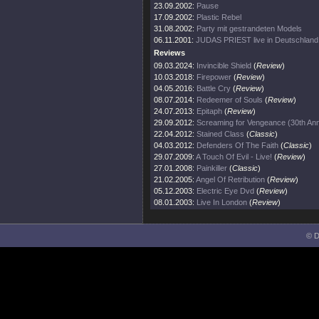
23.09.2002:
Pause
17.09.2002:
Plastic Rebel
31.08.2002:
Party mit gestrandeten Models
06.11.2001:
JUDAS PRIEST live in Deutschland
Reviews
09.03.2024:
Invincible Shield
(
Review
)
10.03.2018:
Firepower
(
Review
)
04.05.2016:
Battle Cry
(
Review
)
08.07.2014:
Redeemer of Souls
(
Review
)
24.07.2013:
Epitaph
(
Review
)
29.09.2012:
Screaming for Vengeance (30th Ann
22.04.2012:
Stained Class
(
Classic
)
04.03.2012:
Defenders Of The Faith
(
Classic
)
29.07.2009:
A Touch Of Evil - Live!
(
Review
)
27.01.2008:
Painkiller
(
Classic
)
21.02.2005:
Angel Of Retribution
(
Review
)
05.12.2003:
Electric Eye Dvd
(
Review
)
08.01.2003:
Live In London
(
Review
)
© D