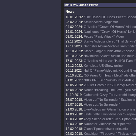
Mehr von Judas Priest
News
16.01.2026:
"The Ballad Of Judas Priest" Band
23.02.2024:
Stellen vierte Single vor
04.02.2024:
Offizieller "Crown Of Horns" Videoc
19.01.2024:
Naglneues "Crown Of Horns" Lyric
09.01.2024:
Fettes "Panic Attack" Video
29.11.2023:
Starke Videosingle zu "Trial By Fire
17.11.2023:
Nächster Album-Vorbote samt Vide
13.10.2023:
Starke Single "Panic Attack" online..
10.10.2023:
"Invincible Shield"-Album und neue 
17.01.2023:
Offizielles Video zur "Hall Of Fame
19.12.2022:
Komplette US-Show online
06.11.2022:
Hall Of Fame-Video mit KK und Gle
26.10.2021:
"50 Years Of Heavy Metal" als offiz
01.01.2021:
"KKs PRIEST" Soloalbum in Anflug
18.05.2020:
2021er Dates für "50 Heavy Metal 
18.04.2020:
Neues 'Breaking The Law'-Lyric-Vi
11.10.2019:
Gehen mit Ozzy-Tourverschiebung 
25.07.2018:
Video zu "No Surrender" Stadionhit
23.07.2018:
Video zu „No Surrender“
21.03.2018:
Live-Videos mit Glenn Tipton online
14.03.2018:
Erste, fette Livevideos der "Firepo
12.03.2018:
Andy Sneap ersetzt Glen Tipton auf
09.03.2018:
Nächster Videoclip zu "Spectre"
12.02.2018:
Glenn Tipton schwer erkrankt.
02.02.2018:
Knackiger "Firepower" Titeltrack on