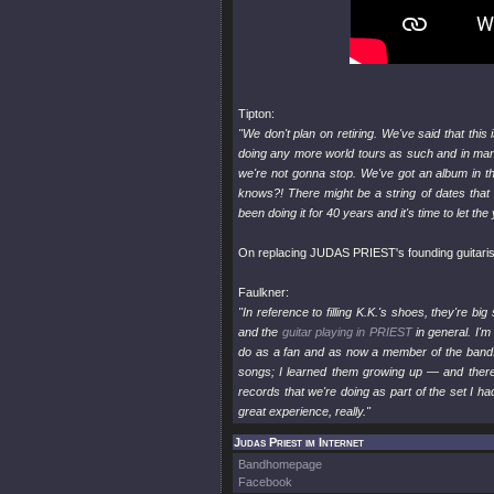
Tipton:
"We don't plan on retiring. We've said that this
doing any more world tours as such and in many p
we're not gonna stop. We've got an album in th
knows?! There might be a string of dates that
been doing it for 40 years and it's time to let 
On replacing JUDAS PRIEST's founding guitarist
Faulkner:
"In reference to filling K.K.'s shoes, they're bi
and the
guitar playing in PRIEST
in general. I'm
do as a fan and as now a member of the band
songs; I learned them growing up — and there 
records that we're doing as part of the set I h
great experience, really."
Judas Priest im Internet
Bandhomepage
Facebook