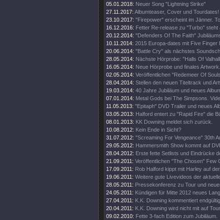
05.01.2018:
Neuer Song "Lightning Strike"
27.11.2017:
Albumteaser, Cover und Tourdates!
23.10.2017:
"Firepower" erscheint im Jänner. T
16.12.2016:
Fetter Re-release zu "Turbo" steht 
20.12.2014:
"Defenders Of The Faith" Jubiläums
10.11.2014:
2015 Europa-dates mit Five Finger
20.06.2014:
"Battle Cry" als nächstes Soundschi
28.05.2014:
Nächste Hörprobe: "Halls Of Valhall
16.05.2014:
Neue Hörprobe und finales Artwork
02.05.2014:
Veröffentlichen "Redemeer Of Souls"
28.04.2014:
Stellen den neuen Titeltrack und Ar
19.03.2014:
40 Jahre Jubiläum und neues Album
07.01.2014:
Metal Gods bei The Simpsons. Vide
11.05.2013:
"Epitaph" DVD Trailer und neues A
03.05.2013:
Halford entert zu "Rapid Fire" die 
08.01.2013:
KK Downing meldet sich zurück.
10.08.2012:
Kein Ende in Sicht?
31.07.2012:
"Screaming For Vengeance" 30th An
29.05.2012:
Hammersmith Show kommt auf DV
28.04.2012:
Erste fette Setlists und Eindrücke d
21.09.2011:
Veröffentlichen "The Chosen" Few C
17.09.2011:
Rob Halford kippt mit Harley auf d
19.06.2011:
Weitere gute Livevideos der aktuell
28.05.2011:
Pressekonferenz zu Tour und neue
24.05.2011:
Kündigen für Mitte 2012 neues Lan
27.04.2011:
K.K. Downing kommentiert endgültig
20.04.2011:
K.K. Downing wird nicht mit auf Tou
09.02.2010:
Fette 3-fach Edition zum Jubiläum.