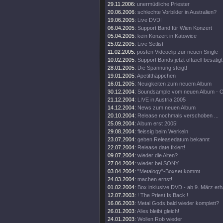
29.11.2006:
unermüdliche Priester
20.06.2006:
schlechte Vorbilder in Australien?
19.06.2005:
Live DVD!
06.04.2005:
Support Band für Wien Konzert
05.04.2005:
kein Konzert in Katowice
25.02.2005:
Live Setlist
11.02.2005:
posten Videoclip zur neuen Single
10.02.2005:
Support Bands jetzt offiziell besätigt
28.01.2005:
Die Spannung steigt!
19.01.2005:
Apetitthäppchen
16.01.2005:
Neuigkeiten zum neuem Album
30.12.2004:
Soundsample vom neuen Album - 
21.12.2004:
LIVE in Austria 2005
14.12.2004:
News zum neuen Album
20.10.2004:
Release nochmals verschoben ...
25.09.2004:
Album erst 2005!
29.08.2004:
fleissig beim Werkeln
23.07.2004:
geben Releasedatum bekannt
22.07.2004:
Release date fixiert!
09.07.2004:
wieder die Alten?
27.04.2004:
wieder bei SONY
03.04.2004:
"Metalogy"-Boxset kommt
24.03.2004:
machen ernst!
01.02.2004:
Box inklusive DVD - ab 9. März erhä
12.07.2003:
! The Priest Is Back !
16.06.2003:
Metal Gods bald wieder komplett?
26.01.2003:
Alles bleibt gleich!
24.01.2003:
Wollen Rob wieder