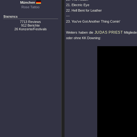
München
21. Electric Eye
Rose Tattoo
22. Hell Bent for Leather
---
Statistics
23. You've Got Another Thing Comin'
7713 Reviews
912 Berichte
26 Konzerte/Festivals
JUDAS PRIEST
Weiters haben die
Mitgliede
oder ohne KK Downing: