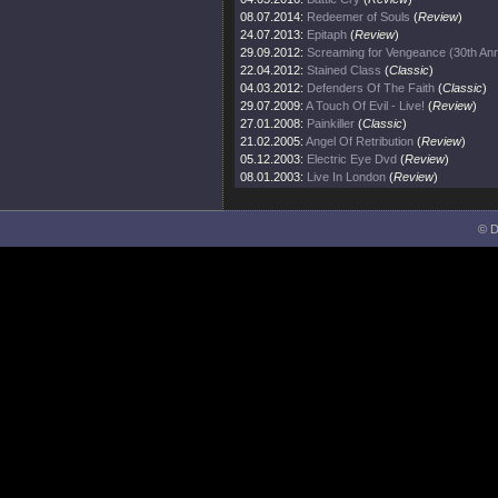
08.07.2014:
Redeemer of Souls
(
Review
)
24.07.2013:
Epitaph
(
Review
)
29.09.2012:
Screaming for Vengeance (30th Ann
22.04.2012:
Stained Class
(
Classic
)
04.03.2012:
Defenders Of The Faith
(
Classic
)
29.07.2009:
A Touch Of Evil - Live!
(
Review
)
27.01.2008:
Painkiller
(
Classic
)
21.02.2005:
Angel Of Retribution
(
Review
)
05.12.2003:
Electric Eye Dvd
(
Review
)
08.01.2003:
Live In London
(
Review
)
© D