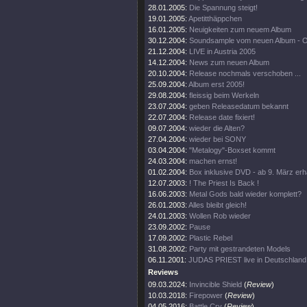
28.01.2005:
Die Spannung steigt!
19.01.2005:
Apetitthäppchen
16.01.2005:
Neuigkeiten zum neuem Album
30.12.2004:
Soundsample vom neuen Album - 
21.12.2004:
LIVE in Austria 2005
14.12.2004:
News zum neuen Album
20.10.2004:
Release nochmals verschoben ...
25.09.2004:
Album erst 2005!
29.08.2004:
fleissig beim Werkeln
23.07.2004:
geben Releasedatum bekannt
22.07.2004:
Release date fixiert!
09.07.2004:
wieder die Alten?
27.04.2004:
wieder bei SONY
03.04.2004:
"Metalogy"-Boxset kommt
24.03.2004:
machen ernst!
01.02.2004:
Box inklusive DVD - ab 9. März erhä
12.07.2003:
! The Priest Is Back !
16.06.2003:
Metal Gods bald wieder komplett?
26.01.2003:
Alles bleibt gleich!
24.01.2003:
Wollen Rob wieder
23.09.2002:
Pause
17.09.2002:
Plastic Rebel
31.08.2002:
Party mit gestrandeten Models
06.11.2001:
JUDAS PRIEST live in Deutschland
Reviews
09.03.2024:
Invincible Shield
(
Review
)
10.03.2018:
Firepower
(
Review
)
04.05.2016:
Battle Cry
(
Review
)