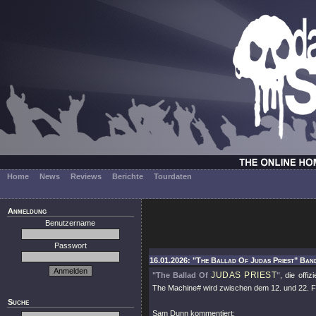
Home
News
Reviews
Berichte
Tourdaten
Anmeldung
Benutzername
Passwort
16.01.2026: "The Ballad Of Judas Priest" Ban
JUDAS PRIEST
"The Ballad Of
"
, die offi
The Machine# wird zwischen dem 12. und 22. Febr
Suche
Sam Dunn kommentiert: