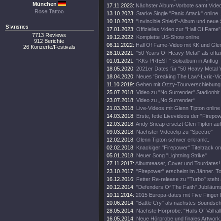
München
17.11.2023:
Nächster Album-Vorbote samt Vide
Rose Tattoo
13.10.2023:
Starke Single "Panic Attack" online..
10.10.2023:
"Invincible Shield"-Album und neue 
Statistics
17.01.2023:
Offizielles Video zur "Hall Of Fame
7713 Reviews
19.12.2022:
Komplette US-Show online
912 Berichte
06.11.2022:
Hall Of Fame-Video mit KK und Gle
26 Konzerte/Festivals
26.10.2021:
"50 Years Of Heavy Metal" als offiz
01.01.2021:
"KKs PRIEST" Soloalbum in Anflug
18.05.2020:
2021er Dates für "50 Heavy Metal 
18.04.2020:
Neues 'Breaking The Law'-Lyric-Vi
11.10.2019:
Gehen mit Ozzy-Tourverschiebung 
25.07.2018:
Video zu "No Surrender" Stadionhit
23.07.2018:
Video zu „No Surrender“
21.03.2018:
Live-Videos mit Glenn Tipton online
14.03.2018:
Erste, fette Livevideos der "Firepo
12.03.2018:
Andy Sneap ersetzt Glen Tipton auf
09.03.2018:
Nächster Videoclip zu "Spectre"
12.02.2018:
Glenn Tipton schwer erkrankt.
02.02.2018:
Knackiger "Firepower" Titeltrack on
05.01.2018:
Neuer Song "Lightning Strike"
27.11.2017:
Albumteaser, Cover und Tourdates!
23.10.2017:
"Firepower" erscheint im Jänner. T
16.12.2016:
Fetter Re-release zu "Turbo" steht 
20.12.2014:
"Defenders Of The Faith" Jubiläums
10.11.2014:
2015 Europa-dates mit Five Finger
20.06.2014:
"Battle Cry" als nächstes Soundschi
28.05.2014:
Nächste Hörprobe: "Halls Of Valhall
16.05.2014:
Neue Hörprobe und finales Artwork