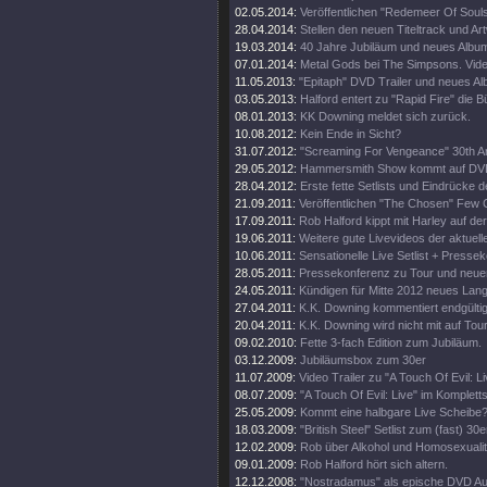
02.05.2014:
Veröffentlichen "Redemeer Of Souls"
28.04.2014:
Stellen den neuen Titeltrack und Ar
19.03.2014:
40 Jahre Jubiläum und neues Album
07.01.2014:
Metal Gods bei The Simpsons. Vide
11.05.2013:
"Epitaph" DVD Trailer und neues A
03.05.2013:
Halford entert zu "Rapid Fire" die 
08.01.2013:
KK Downing meldet sich zurück.
10.08.2012:
Kein Ende in Sicht?
31.07.2012:
"Screaming For Vengeance" 30th An
29.05.2012:
Hammersmith Show kommt auf DV
28.04.2012:
Erste fette Setlists und Eindrücke d
21.09.2011:
Veröffentlichen "The Chosen" Few C
17.09.2011:
Rob Halford kippt mit Harley auf d
19.06.2011:
Weitere gute Livevideos der aktuell
10.06.2011:
Sensationelle Live Setlist + Presse
28.05.2011:
Pressekonferenz zu Tour und neue
24.05.2011:
Kündigen für Mitte 2012 neues Lan
27.04.2011:
K.K. Downing kommentiert endgültig
20.04.2011:
K.K. Downing wird nicht mit auf Tou
09.02.2010:
Fette 3-fach Edition zum Jubiläum.
03.12.2009:
Jubiläumsbox zum 30er
11.07.2009:
Video Trailer zu "A Touch Of Evil: Li
08.07.2009:
"A Touch Of Evil: Live" im Komplett
25.05.2009:
Kommt eine halbgare Live Scheibe
18.03.2009:
"British Steel" Setlist zum (fast) 30e
12.02.2009:
Rob über Alkohol und Homosexualit
09.01.2009:
Rob Halford hört sich altern.
12.12.2008:
"Nostradamus" als epische DVD Au