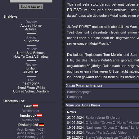
"Wir sind sehr stolz darauf, bekannt geben
PRIEST
" im Februar auf der Berlinale – den I
darauf, dass alle deutschen Metalheads einen e
SiteNews
Review
Audrey Horne
JUDAS PRIEST melden sich ebenfalls zu Wort:
Achilles
"Seit über fünf Jahrzehnten leben und atmen 
Special
unser Leben auf eine noch nie dagewesene Weis
In Extremo
seiner ganzen Metal-Pracht!"
Review
North Sea Echoes
Die beiden Regisseure Tom Morello und Sam 
How To Cast A Shadow
Hits, die das Heavy-Metal-Genre geprägt hab
Review
unglaubliche 50-jährige Reise nach und zeigt,
Ignition
auch zu einem inklusiveren Ort gemacht haben. W
All Will Die
ihr Leben gewährt hat, und freuen uns darauf, 
Live
21.07.2026
Judas Priest im Internet
Bleed From Within
Conrad Sohm, Dornbirn
Bandhomepage
Facebook
Upcoming Live
Mehr von Judas Priest
Graz
Wolfmother
News
Innsbruck
23.02.2024:
Stellen vierte Single vor
Wolfmother
04.02.2024:
Offizieller "Crown Of Horns" Videoc
Dinkelsbühl
19.01.2024:
Naglneues "Crown Of Horns" Lyric
Arch Enemy (+21)
09.01.2024:
Fettes "Panic Attack" Video
Arch Enemy (+21)
Arch Enemy (+21)
29.11.2023:
Starke Videosingle zu "Trial By Fire