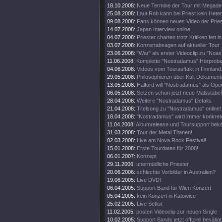
18.10.2008:
Neue Termine der Tour mit Megade
25.08.2008:
Laut Rob kann bei Priest kein Heter
09.08.2008:
Fans können neues Video der Pries
14.07.2008:
Japan Interview online
04.07.2008:
Priester charten trotz Kritiken fett 
03.07.2008:
Konzertabsagen auf aktueller Tour
23.06.2008:
"War" als erster Videoclip zu "Noa
11.06.2008:
Komplette "Nostradamus" Hörprobe
04.06.2008:
Videos vom Tourauftakt in Finnland
29.05.2008:
Philosophieren über Kult Dokumenta
13.05.2008:
Halford will "Nostradamus" als Oper
06.05.2008:
Setzen schon jetzt neue Maßstäbe!
28.04.2008:
Weitere "Nostradamus" Details.
21.04.2008:
Titelsong zu "Nostradamus" online!
18.04.2008:
"Nostradamus" wird immer konkrete
11.04.2008:
Albumrelease und Toursupport beka
31.03.2008:
Tour der Metal Titanen!
02.03.2008:
Live am Nova Rock Festival!
15.01.2008:
Erste Tourdaten für 2008!
06.01.2007:
Konzept
29.11.2006:
unermüdliche Priester
20.06.2006:
schlechte Vorbilder in Australien?
19.06.2005:
Live DVD!
06.04.2005:
Support Band für Wien Konzert
05.04.2005:
kein Konzert in Katowice
25.02.2005:
Live Setlist
11.02.2005:
posten Videoclip zur neuen Single
10.02.2005:
Support Bands jetzt offiziell besätigt