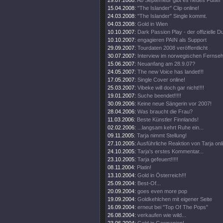
29.07.2008:
Ab Septemebr gibt es neues Futter 
15.04.2008:
"The Islander" Clip online!
24.03.2008:
"The Islander" Single kommt.
04.03.2008:
Gold in Wien
10.10.2007:
Dark Passion Play - der offizielle
10.10.2007:
engagieren PAIN als Support
29.09.2007:
Tourdaten 2008 veröffentlicht
30.07.2007:
Interview im norwegischen Fernse
15.06.2007:
Neuanfang am 28.9.07?
24.05.2007:
The new Voice has landet!!!
17.05.2007:
Single Cover online!
25.03.2007:
Vibeke will doch gar nicht!!!!
19.01.2007:
Suche beendet!!!!!
30.09.2006:
Keine neue Sängerin vor 2007!
28.04.2006:
Was braucht die Frau?
11.03.2006:
Beste Künstler Finnlands!
02.02.2006:
...langsam kehrt Ruhe ein...
09.11.2005:
Tarja nimmt Stellung!
27.10.2005:
Ausführliche Reaktion von Tarja onl
24.10.2005:
Tarja's erstes Kommentar...
23.10.2005:
Tarja gefeuert!!!!!
08.11.2004:
Platin!
13.10.2004:
Gold in Österreich!!!
25.09.2004:
Best-Of...
20.09.2004:
goes even more pop
19.09.2004:
Goldkehlchen mit eigener Seite
16.09.2004:
erneut bei "Top Of The Pops"
26.08.2004:
verkaufen wie wild...