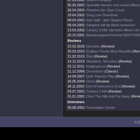
07.05.2002:
Gold in Finnland!
05.05.2002:
Spezielle Version vom neuen Album
26.04.2002:
Phantom der Oper Cover
19.04.2002:
Song zum Download
08.04.2002:
Kein Split - aber längere Pause
08.04.2002:
Sängerin will die Band verlassen
13.03.2002:
Century Child: nächstes Album v
25.10.2001:
Besetzungswechsel bei NIGHTWI
Reviews
23.02.2018:
Decades
(
Review
)
25.03.2015:
Endless Forms Most Beautiful
(
Rev
21.02.2015:
Élan
(
Review
)
14.12.2013:
Showtime, Storytime
(
Review
)
02.12.2011:
Imaginaerum
(
Review
)
21.12.2008:
Oceanborn
(
Classic
)
14.09.2007:
Dark Passion Play
(
Review
)
26.05.2004:
Once
(
Review
)
28.11.2003:
End Of Innocence Dvd
(
Review
)
03.07.2002:
Century Child
(
Review
)
31.01.2002:
Over The Hills And Far Away
(
Revi
Interviews
30.08.2002:
Faszination Ozean
© D