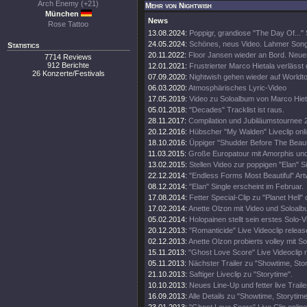
Arch Enemy (+21)
Mehr von Nightwish
München
News
Rose Tattoo
13.08.2024:
Poppigr, grandiose "The Day Of..." 
24.05.2024:
Schönes, neus Video. Lahmer Song
Statistics
20.11.2022:
Floor Jansen wieder an Bord. Neue
7714 Reviews
912 Berichte
12.01.2021:
Frustrierter Marco Hietala verlässt
26 Konzerte/Festivals
07.09.2020:
Nightwish gehen wieder auf Worldt
06.03.2020:
Atmosphärisches Lyric-Video
17.05.2019:
Video zu Soloalbum von Marco Hiet
05.01.2018:
"Decades" Tracklist ist raus.
28.11.2017:
Compilation und Jubiläumstournee 
20.12.2016:
Hübscher "My Walden" Liveclip onli
18.10.2016:
Üppiger "Shudder Before The Beautif
11.03.2015:
Große Europatour mit Amorphis un
13.02.2015:
Stellen Video zur poppigen "Elan" Si
22.12.2014:
"Endless Forms Most Beautiful" Art
08.12.2014:
"Elan" Single erscheint im Februar.
17.08.2014:
Fetter Special-Clip zu "Planet Hell" 
17.02.2014:
Anette Olzon mit Video und Soloalb
05.02.2014:
Holopainen stellt sein erstes Solo-V
20.12.2013:
"Romanticide" Live Videoclip releas
02.12.2013:
Anette Olzon probierts volley mit S
15.11.2013:
"Ghost Love Score" Live Videoclip 
05.11.2013:
Nächster Trailer zu "Showtime, Stor
21.10.2013:
Saftiger Liveclip zu "Storytime".
10.10.2013:
Neues Line-Up und fetter live Traile
16.09.2013:
Alle Details zu "Showtime, Storytim