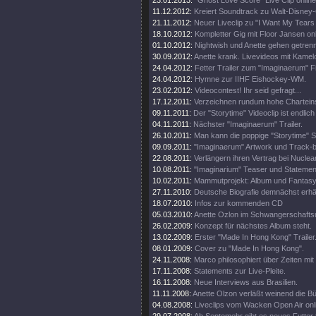
23.01.2013:
"Ghost Love Score" Live Clip online
11.12.2012:
Kreiert Soundtrack zu Walt-Disney
21.11.2012:
Neuer Liveclip zu "I Want My Tears
18.10.2012:
Kompletter Gig mit Floor Jansen onl
01.10.2012:
Nightwish und Anette gehen getren
30.09.2012:
Anette krank. Livevideos mit Kamel
24.04.2012:
Fetter Trailer zum "Imaginaerum" Fi
24.04.2012:
Hymne zur IIHF Eishockey-WM.
23.02.2012:
Videocontest! Ihr seid gefragt...
17.12.2011:
Verzeichnen rundum hohe Chartein
09.11.2011:
Der "Storytime" Videoclip ist endlich 
04.11.2011:
Nächster "Imaginaerum" Trailer.
26.10.2011:
Man kann die poppige "Storytime" S
09.09.2011:
"Imaginaerum" Artwork und Track-
22.08.2011:
Verlängern ihren Vertrag bei Nuclea
10.08.2011:
"Imaginarium" Teaser und Statemen
10.02.2011:
Mammutprojekt: Album und Fantasy
27.11.2010:
Deutsche Biografie demnächst erhäl
18.07.2010:
Infos zur kommenden CD
05.03.2010:
Anette Ozlon im Schwangerschaftsu
26.02.2009:
Konzept für nächstes Album steht.
13.02.2009:
Erster "Made In Hong Kong" Trailer
08.01.2009:
Cover zu "Made In Hong Kong".
24.11.2008:
Marco philosophiert über Zeiten mit 
17.11.2008:
Statements zur Live-Pleite.
16.11.2008:
Neue Interviews aus Brasilien.
11.11.2008:
Anette Olzon verläßt weinend die B
04.08.2008:
Liveclips vom Wacken Open Air onl