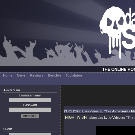
Home
News
Reviews
Berichte
Tourdaten
Anmeldung
Benutzername
Passwort
21.01.2025: Lyric-Video zu "The Antikythera M
NIGHTWISH
haben das Lyric-Video zu
"The 
Suche