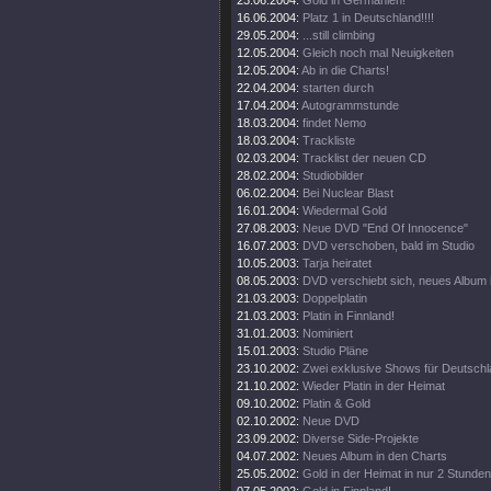
23.06.2004:
Gold in Germanien!
16.06.2004:
Platz 1 in Deutschland!!!!
29.05.2004:
...still climbing
12.05.2004:
Gleich noch mal Neuigkeiten
12.05.2004:
Ab in die Charts!
22.04.2004:
starten durch
17.04.2004:
Autogrammstunde
18.03.2004:
findet Nemo
18.03.2004:
Trackliste
02.03.2004:
Tracklist der neuen CD
28.02.2004:
Studiobilder
06.02.2004:
Bei Nuclear Blast
16.01.2004:
Wiedermal Gold
27.08.2003:
Neue DVD "End Of Innocence"
16.07.2003:
DVD verschoben, bald im Studio
10.05.2003:
Tarja heiratet
08.05.2003:
DVD verschiebt sich, neues Album 
21.03.2003:
Doppelplatin
21.03.2003:
Platin in Finnland!
31.01.2003:
Nominiert
15.01.2003:
Studio Pläne
23.10.2002:
Zwei exklusive Shows für Deutsch
21.10.2002:
Wieder Platin in der Heimat
09.10.2002:
Platin & Gold
02.10.2002:
Neue DVD
23.09.2002:
Diverse Side-Projekte
04.07.2002:
Neues Album in den Charts
25.05.2002:
Gold in der Heimat in nur 2 Stunden