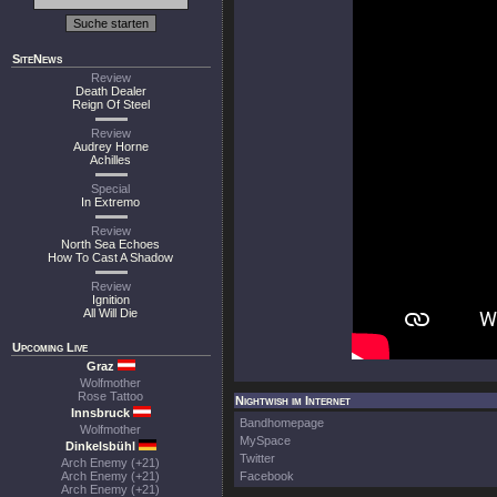
SiteNews
Review
Death Dealer
Reign Of Steel
Review
Audrey Horne
Achilles
Special
In Extremo
Review
North Sea Echoes
How To Cast A Shadow
Review
Ignition
All Will Die
Upcoming Live
Graz
Wolfmother
Rose Tattoo
Nightwish im Internet
Innsbruck
Bandhomepage
Wolfmother
MySpace
Dinkelsbühl
Twitter
Arch Enemy (+21)
Arch Enemy (+21)
Facebook
Arch Enemy (+21)