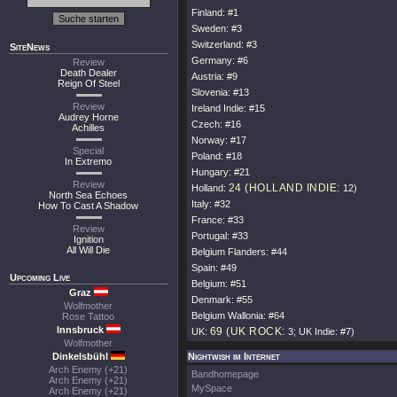
Finland: #1
Sweden: #3
Switzerland: #3
SiteNews
Germany: #6
Review
Death Dealer
Austria: #9
Reign Of Steel
Slovenia: #13
Review
Ireland Indie: #15
Audrey Horne
Czech: #16
Achilles
Norway: #17
Special
Poland: #18
In Extremo
Hungary: #21
Review
24 (HOLLAND INDIE:
Holland:
12)
North Sea Echoes
Italy: #32
How To Cast A Shadow
France: #33
Review
Portugal: #33
Ignition
All Will Die
Belgium Flanders: #44
Spain: #49
Upcoming Live
Belgium: #51
Graz
Denmark: #55
Wolfmother
Belgium Wallonia: #64
Rose Tattoo
Innsbruck
69 (UK ROCK:
UK:
3; UK Indie: #7)
Wolfmother
Dinkelsbühl
Nightwish im Internet
Arch Enemy (+21)
Bandhomepage
Arch Enemy (+21)
MySpace
Arch Enemy (+21)