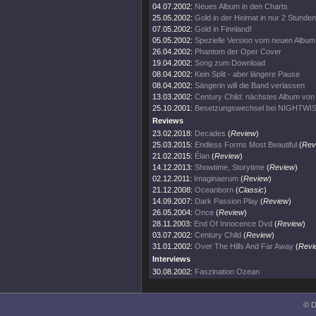
04.07.2002:
Neues Album in den Charts
25.05.2002:
Gold in der Heimat in nur 2 Stunden
07.05.2002:
Gold in Finnland!
05.05.2002:
Spezielle Version vom neuen Album
26.04.2002:
Phantom der Oper Cover
19.04.2002:
Song zum Download
08.04.2002:
Kein Split - aber längere Pause
08.04.2002:
Sängerin will die Band verlassen
13.03.2002:
Century Child: nächstes Album v
25.10.2001:
Besetzungswechsel bei NIGHTWI
Reviews
23.02.2018:
Decades
(
Review
)
25.03.2015:
Endless Forms Most Beautiful
(
Rev
21.02.2015:
Élan
(
Review
)
14.12.2013:
Showtime, Storytime
(
Review
)
02.12.2011:
Imaginaerum
(
Review
)
21.12.2008:
Oceanborn
(
Classic
)
14.09.2007:
Dark Passion Play
(
Review
)
26.05.2004:
Once
(
Review
)
28.11.2003:
End Of Innocence Dvd
(
Review
)
03.07.2002:
Century Child
(
Review
)
31.01.2002:
Over The Hills And Far Away
(
Revi
Interviews
30.08.2002:
Faszination Ozean
© D