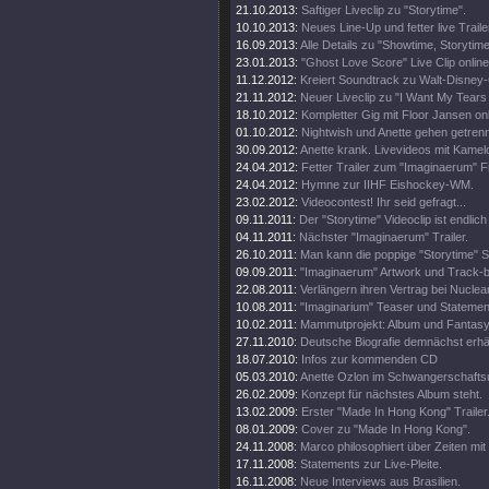
21.10.2013:
Saftiger Liveclip zu "Storytime".
10.10.2013:
Neues Line-Up und fetter live Traile
16.09.2013:
Alle Details zu "Showtime, Storytim
23.01.2013:
"Ghost Love Score" Live Clip online
11.12.2012:
Kreiert Soundtrack zu Walt-Disney
21.11.2012:
Neuer Liveclip zu "I Want My Tears
18.10.2012:
Kompletter Gig mit Floor Jansen onl
01.10.2012:
Nightwish und Anette gehen getren
30.09.2012:
Anette krank. Livevideos mit Kamel
24.04.2012:
Fetter Trailer zum "Imaginaerum" Fi
24.04.2012:
Hymne zur IIHF Eishockey-WM.
23.02.2012:
Videocontest! Ihr seid gefragt...
09.11.2011:
Der "Storytime" Videoclip ist endlich 
04.11.2011:
Nächster "Imaginaerum" Trailer.
26.10.2011:
Man kann die poppige "Storytime" S
09.09.2011:
"Imaginaerum" Artwork und Track-
22.08.2011:
Verlängern ihren Vertrag bei Nuclea
10.08.2011:
"Imaginarium" Teaser und Statemen
10.02.2011:
Mammutprojekt: Album und Fantasy
27.11.2010:
Deutsche Biografie demnächst erhäl
18.07.2010:
Infos zur kommenden CD
05.03.2010:
Anette Ozlon im Schwangerschaftsu
26.02.2009:
Konzept für nächstes Album steht.
13.02.2009:
Erster "Made In Hong Kong" Trailer
08.01.2009:
Cover zu "Made In Hong Kong".
24.11.2008:
Marco philosophiert über Zeiten mit 
17.11.2008:
Statements zur Live-Pleite.
16.11.2008:
Neue Interviews aus Brasilien.