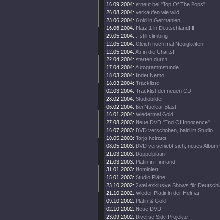
16.09.2004:
erneut bei "Top Of The Pops"
26.08.2004:
verkaufen wie wild...
23.06.2004:
Gold in Germanien!
16.06.2004:
Platz 1 in Deutschland!!!!
29.05.2004:
...still climbing
12.05.2004:
Gleich noch mal Neuigkeiten
12.05.2004:
Ab in die Charts!
22.04.2004:
starten durch
17.04.2004:
Autogrammstunde
18.03.2004:
findet Nemo
18.03.2004:
Trackliste
02.03.2004:
Tracklist der neuen CD
28.02.2004:
Studiobilder
06.02.2004:
Bei Nuclear Blast
16.01.2004:
Wiedermal Gold
27.08.2003:
Neue DVD "End Of Innocence"
16.07.2003:
DVD verschoben, bald im Studio
10.05.2003:
Tarja heiratet
08.05.2003:
DVD verschiebt sich, neues Album 
21.03.2003:
Doppelplatin
21.03.2003:
Platin in Finnland!
31.01.2003:
Nominiert
15.01.2003:
Studio Pläne
23.10.2002:
Zwei exklusive Shows für Deutsch
21.10.2002:
Wieder Platin in der Heimat
09.10.2002:
Platin & Gold
02.10.2002:
Neue DVD
23.09.2002:
Diverse Side-Projekte