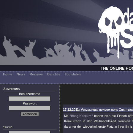
Home
News
Reviews
Berichte
Tourdaten
Anmeldung
Benutzername
Passwort
17.12.2011: Verzeichnen rundum hohe Charteins
Mit
"Imaginaerum"
haben sich die Finnen offe
Konkurrenz in der Weihnachtszeit, konnten
darunter der wiederholt erste Platz in ihrer finn
Suche