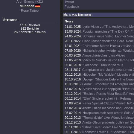
Arch Enemy (+21)
Twitter
München
Facebook
Rose Tattoo
Mehr von Nightwish
Statistics
News
7714 Reviews
21.01.2025:
Lyric-Video zu "The Antikythera M
912 Berichte
13.08.2024:
Poppigr, grandiose "The Day Of..." 
26 Konzerte/Festivals
24.05.2024:
Schönes, neus Video. Lahmer Song
20.11.2022:
Floor Jansen wieder an Bord. Neue
12.01.2021:
Frustrierter Marco Hietala verlässt
07.09.2020:
Nightwish gehen wieder auf Worldt
06.03.2020:
Atmosphärisches Lyric-Video
17.05.2019:
Video zu Soloalbum von Marco Hiet
05.01.2018:
"Decades" Tracklist ist raus.
28.11.2017:
Compilation und Jubiläumstournee 
20.12.2016:
Hübscher "My Walden" Liveclip onli
18.10.2016:
Üppiger "Shudder Before The Beautif
11.03.2015:
Große Europatour mit Amorphis un
13.02.2015:
Stellen Video zur poppigen "Elan" Si
22.12.2014:
"Endless Forms Most Beautiful" Art
08.12.2014:
"Elan" Single erscheint im Februar.
17.08.2014:
Fetter Special-Clip zu "Planet Hell" 
17.02.2014:
Anette Olzon mit Video und Soloalb
05.02.2014:
Holopainen stellt sein erstes Solo-V
20.12.2013:
"Romanticide" Live Videoclip releas
02.12.2013:
Anette Olzon probierts volley mit S
15.11.2013:
"Ghost Love Score" Live Videoclip 
05.11.2013:
Nächster Trailer zu "Showtime, Stor