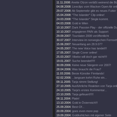
11.11.2008:
Anette Olzon verläßt weinend die B
04.08.2008:
Liveclips vom Wacken Open Air onl
29.07.2008:
Ab Septemebr gibt es neues Futter 
15.04.2008:
"The Islander" Clip online!
24.03.2008:
"The Islander" Single kommt.
04.03.2008:
Gold in Wien
10.10.2007:
Dark Passion Play - der offizielle
10.10.2007:
engagieren PAIN als Support
29.09.2007:
Tourdaten 2008 veröffentlicht
30.07.2007:
Interview im norwegischen Fernse
15.06.2007:
Neuanfang am 28.9.07?
24.05.2007:
The new Voice has landet!!!
17.05.2007:
Single Cover online!
25.03.2007:
Vibeke will doch gar nicht!!!!
19.01.2007:
Suche beendet!!!!!
30.09.2006:
Keine neue Sängerin vor 2007!
28.04.2006:
Was braucht die Frau?
11.03.2006:
Beste Künstler Finnlands!
02.02.2006:
...langsam kehrt Ruhe ein...
09.11.2005:
Tarja nimmt Stellung!
27.10.2005:
Ausführliche Reaktion von Tarja onl
24.10.2005:
Tarja's erstes Kommentar...
23.10.2005:
Tarja gefeuert!!!!!
08.11.2004:
Platin!
13.10.2004:
Gold in Österreich!!!
25.09.2004:
Best-Of...
20.09.2004:
goes even more pop
19.09.2004:
Goldkehlchen mit eigener Seite