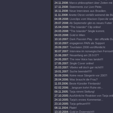
24.11.2008:
Marco philosophiert über Zeiten mit 
17.11.2008:
Statements zur Live-Pleite.
16.11.2008:
Neue Interviews aus Brasilien.
11.11.2008:
Anette Olzon verläßt weinend die B
04.08.2008:
Liveclips vom Wacken Open Air onl
29.07.2008:
Ab Septemebr gibt es neues Futter 
15.04.2008:
"The Islander" Clip online!
24.03.2008:
"The Islander" Single kommt.
04.03.2008:
Gold in Wien
10.10.2007:
Dark Passion Play - der offizielle
10.10.2007:
engagieren PAIN als Support
29.09.2007:
Tourdaten 2008 veröffentlicht
30.07.2007:
Interview im norwegischen Fernse
15.06.2007:
Neuanfang am 28.9.07?
24.05.2007:
The new Voice has landet!!!
17.05.2007:
Single Cover online!
25.03.2007:
Vibeke will doch gar nicht!!!!
19.01.2007:
Suche beendet!!!!!
30.09.2006:
Keine neue Sängerin vor 2007!
28.04.2006:
Was braucht die Frau?
11.03.2006:
Beste Künstler Finnlands!
02.02.2006:
...langsam kehrt Ruhe ein...
09.11.2005:
Tarja nimmt Stellung!
27.10.2005:
Ausführliche Reaktion von Tarja onl
24.10.2005:
Tarja's erstes Kommentar...
23.10.2005:
Tarja gefeuert!!!!!
08.11.2004:
Platin!
13.10.2004:
Gold in Österreich!!!