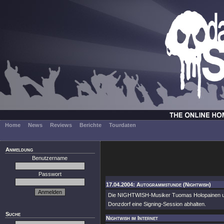
Home
News
Reviews
Berichte
Tourdaten
Anmeldung
Benutzername
Passwort
17.04.2004: Autogrammstunde (Nightwish)
Die NIGHTWISH-Musiker Tuomas Holopainen und 
Donzdorf eine Signing-Session abhalten.
Suche
Nightwish im Internet