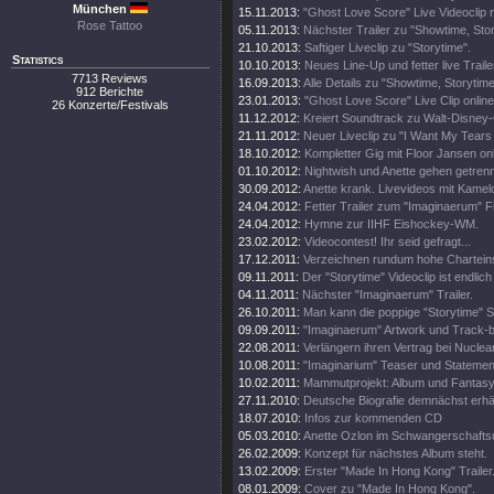
München
15.11.2013:
"Ghost Love Score" Live Videoclip 
Rose Tattoo
05.11.2013:
Nächster Trailer zu "Showtime, Stor
21.10.2013:
Saftiger Liveclip zu "Storytime".
Statistics
10.10.2013:
Neues Line-Up und fetter live Traile
7713 Reviews
16.09.2013:
Alle Details zu "Showtime, Storytim
912 Berichte
23.01.2013:
"Ghost Love Score" Live Clip online
26 Konzerte/Festivals
11.12.2012:
Kreiert Soundtrack zu Walt-Disney
21.11.2012:
Neuer Liveclip zu "I Want My Tears
18.10.2012:
Kompletter Gig mit Floor Jansen onl
01.10.2012:
Nightwish und Anette gehen getren
30.09.2012:
Anette krank. Livevideos mit Kamel
24.04.2012:
Fetter Trailer zum "Imaginaerum" Fi
24.04.2012:
Hymne zur IIHF Eishockey-WM.
23.02.2012:
Videocontest! Ihr seid gefragt...
17.12.2011:
Verzeichnen rundum hohe Chartein
09.11.2011:
Der "Storytime" Videoclip ist endlich 
04.11.2011:
Nächster "Imaginaerum" Trailer.
26.10.2011:
Man kann die poppige "Storytime" S
09.09.2011:
"Imaginaerum" Artwork und Track-
22.08.2011:
Verlängern ihren Vertrag bei Nuclea
10.08.2011:
"Imaginarium" Teaser und Statemen
10.02.2011:
Mammutprojekt: Album und Fantasy
27.11.2010:
Deutsche Biografie demnächst erhäl
18.07.2010:
Infos zur kommenden CD
05.03.2010:
Anette Ozlon im Schwangerschaftsu
26.02.2009:
Konzept für nächstes Album steht.
13.02.2009:
Erster "Made In Hong Kong" Trailer
08.01.2009:
Cover zu "Made In Hong Kong".