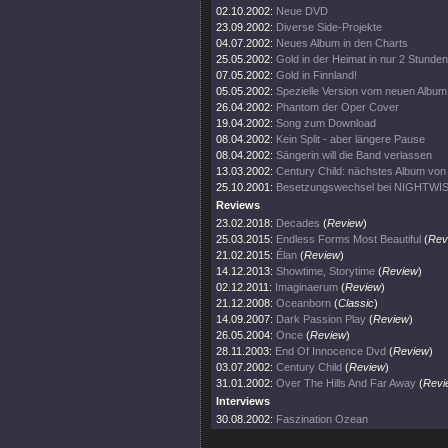
02.10.2002:
Neue DVD
23.09.2002:
Diverse Side-Projekte
04.07.2002:
Neues Album in den Charts
25.05.2002:
Gold in der Heimat in nur 2 Stunden
07.05.2002:
Gold in Finnland!
05.05.2002:
Spezielle Version vom neuen Album
26.04.2002:
Phantom der Oper Cover
19.04.2002:
Song zum Download
08.04.2002:
Kein Split - aber längere Pause
08.04.2002:
Sängerin will die Band verlassen
13.03.2002:
Century Child: nächstes Album v
25.10.2001:
Besetzungswechsel bei NIGHTWI
Reviews
23.02.2018:
Decades
(
Review
)
25.03.2015:
Endless Forms Most Beautiful
(
Rev
21.02.2015:
Élan
(
Review
)
14.12.2013:
Showtime, Storytime
(
Review
)
02.12.2011:
Imaginaerum
(
Review
)
21.12.2008:
Oceanborn
(
Classic
)
14.09.2007:
Dark Passion Play
(
Review
)
26.05.2004:
Once
(
Review
)
28.11.2003:
End Of Innocence Dvd
(
Review
)
03.07.2002:
Century Child
(
Review
)
31.01.2002:
Over The Hills And Far Away
(
Revi
Interviews
30.08.2002:
Faszination Ozean