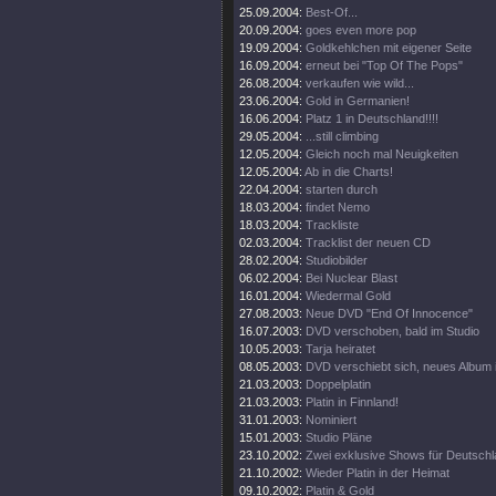
25.09.2004:
Best-Of...
20.09.2004:
goes even more pop
19.09.2004:
Goldkehlchen mit eigener Seite
16.09.2004:
erneut bei "Top Of The Pops"
26.08.2004:
verkaufen wie wild...
23.06.2004:
Gold in Germanien!
16.06.2004:
Platz 1 in Deutschland!!!!
29.05.2004:
...still climbing
12.05.2004:
Gleich noch mal Neuigkeiten
12.05.2004:
Ab in die Charts!
22.04.2004:
starten durch
18.03.2004:
findet Nemo
18.03.2004:
Trackliste
02.03.2004:
Tracklist der neuen CD
28.02.2004:
Studiobilder
06.02.2004:
Bei Nuclear Blast
16.01.2004:
Wiedermal Gold
27.08.2003:
Neue DVD "End Of Innocence"
16.07.2003:
DVD verschoben, bald im Studio
10.05.2003:
Tarja heiratet
08.05.2003:
DVD verschiebt sich, neues Album 
21.03.2003:
Doppelplatin
21.03.2003:
Platin in Finnland!
31.01.2003:
Nominiert
15.01.2003:
Studio Pläne
23.10.2002:
Zwei exklusive Shows für Deutsch
21.10.2002:
Wieder Platin in der Heimat
09.10.2002:
Platin & Gold