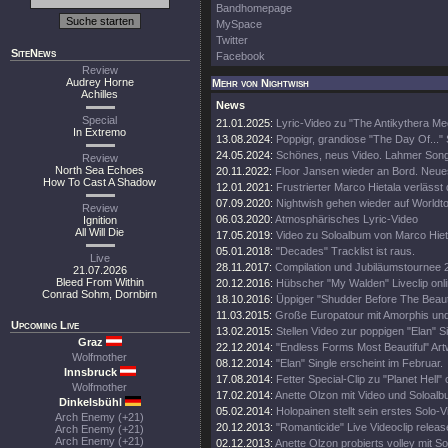
Bandhomepage
MySpace
Twitter
SiteNews
Facebook
Review
Audrey Horne
Mehr von Nightwish
Achilles
News
Special
21.01.2025:
Lyric-Video zu "The Antikythera M
In Extremo
13.08.2024:
Poppigr, grandiose "The Day Of..." 
24.05.2024:
Schönes, neus Video. Lahmer Song
Review
North Sea Echoes
20.11.2022:
Floor Jansen wieder an Bord. Neue
How To Cast A Shadow
12.01.2021:
Frustrierter Marco Hietala verlässt
07.09.2020:
Nightwish gehen wieder auf Worldt
Review
06.03.2020:
Atmosphärisches Lyric-Video
Ignition
All Will Die
17.05.2019:
Video zu Soloalbum von Marco Hiet
05.01.2018:
"Decades" Tracklist ist raus.
Live
28.11.2017:
Compilation und Jubiläumstournee 
21.07.2026
Bleed From Within
20.12.2016:
Hübscher "My Walden" Liveclip onli
Conrad Sohm, Dornbirn
18.10.2016:
Üppiger "Shudder Before The Beautif
11.03.2015:
Große Europatour mit Amorphis un
Upcoming Live
13.02.2015:
Stellen Video zur poppigen "Elan" Si
Graz
22.12.2014:
"Endless Forms Most Beautiful" Art
Wolfmother
08.12.2014:
"Elan" Single erscheint im Februar.
Innsbruck
17.08.2014:
Fetter Special-Clip zu "Planet Hell" 
Wolfmother
17.02.2014:
Anette Olzon mit Video und Soloalb
Dinkelsbühl
05.02.2014:
Holopainen stellt sein erstes Solo-V
Arch Enemy (+21)
20.12.2013:
"Romanticide" Live Videoclip releas
Arch Enemy (+21)
Arch Enemy (+21)
02.12.2013:
Anette Olzon probierts volley mit S