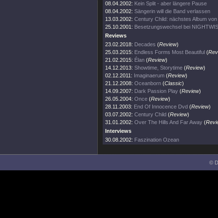
08.04.2002:
Kein Split - aber längere Pause
08.04.2002:
Sängerin will die Band verlassen
13.03.2002:
Century Child: nächstes Album v
25.10.2001:
Besetzungswechsel bei NIGHTWI
Reviews
23.02.2018:
Decades
(
Review
)
25.03.2015:
Endless Forms Most Beautiful
(
Rev
21.02.2015:
Élan
(
Review
)
14.12.2013:
Showtime, Storytime
(
Review
)
02.12.2011:
Imaginaerum
(
Review
)
21.12.2008:
Oceanborn
(
Classic
)
14.09.2007:
Dark Passion Play
(
Review
)
26.05.2004:
Once
(
Review
)
28.11.2003:
End Of Innocence Dvd
(
Review
)
03.07.2002:
Century Child
(
Review
)
31.01.2002:
Over The Hills And Far Away
(
Revi
Interviews
30.08.2002:
Faszination Ozean
© D