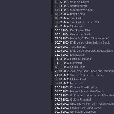
12.05.2004:
Ab in die Charts!
22.04.2004:
starten durch
17.04.2004:
Autogrammstunde
18.03.2004:
findet Nemo
18.03.2004:
Trackliste
02.03.2004:
Tracklist der neuen CD
28.02.2004:
Studiobilder
06.02.2004:
Bei Nuclear Blast
16.01.2004:
Wiedermal Gold
27.08.2003:
Neue DVD "End Of Innocence"
16.07.2003:
DVD verschoben, bald im Studio
10.05.2003:
Tarja heiratet
08.05.2003:
DVD verschiebt sich, neues Album 
21.03.2003:
Doppelplatin
21.03.2003:
Platin in Finnland!
31.01.2003:
Nominiert
15.01.2003:
Studio Pläne
23.10.2002:
Zwei exklusive Shows für Deutsch
21.10.2002:
Wieder Platin in der Heimat
09.10.2002:
Platin & Gold
02.10.2002:
Neue DVD
23.09.2002:
Diverse Side-Projekte
04.07.2002:
Neues Album in den Charts
25.05.2002:
Gold in der Heimat in nur 2 Stunden
07.05.2002:
Gold in Finnland!
05.05.2002:
Spezielle Version vom neuen Album
26.04.2002:
Phantom der Oper Cover
19.04.2002:
Song zum Download