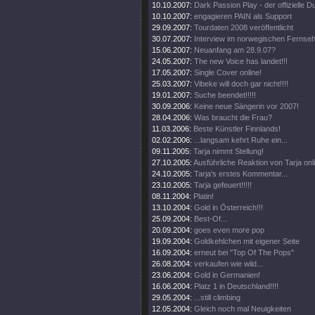
10.10.2007:
Dark Passion Play - der offizielle
10.10.2007:
engagieren PAIN als Support
29.09.2007:
Tourdaten 2008 veröffentlicht
30.07.2007:
Interview im norwegischen Fernse
15.06.2007:
Neuanfang am 28.9.07?
24.05.2007:
The new Voice has landet!!!
17.05.2007:
Single Cover online!
25.03.2007:
Vibeke will doch gar nicht!!!!
19.01.2007:
Suche beendet!!!!!
30.09.2006:
Keine neue Sängerin vor 2007!
28.04.2006:
Was braucht die Frau?
11.03.2006:
Beste Künstler Finnlands!
02.02.2006:
...langsam kehrt Ruhe ein...
09.11.2005:
Tarja nimmt Stellung!
27.10.2005:
Ausführliche Reaktion von Tarja onl
24.10.2005:
Tarja's erstes Kommentar...
23.10.2005:
Tarja gefeuert!!!!!
08.11.2004:
Platin!
13.10.2004:
Gold in Österreich!!!
25.09.2004:
Best-Of...
20.09.2004:
goes even more pop
19.09.2004:
Goldkehlchen mit eigener Seite
16.09.2004:
erneut bei "Top Of The Pops"
26.08.2004:
verkaufen wie wild...
23.06.2004:
Gold in Germanien!
16.06.2004:
Platz 1 in Deutschland!!!!
29.05.2004:
...still climbing
12.05.2004:
Gleich noch mal Neuigkeiten