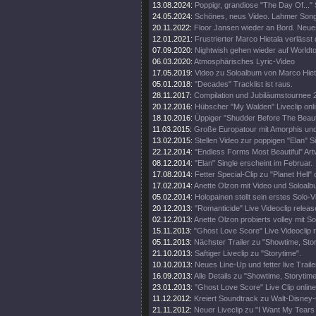
13.08.2024:
Poppigr, grandiose "The Day Of..." 
24.05.2024:
Schönes, neus Video. Lahmer Song
20.11.2022:
Floor Jansen wieder an Bord. Neue
12.01.2021:
Frustrierter Marco Hietala verlässt
07.09.2020:
Nightwish gehen wieder auf Worldt
06.03.2020:
Atmosphärisches Lyric-Video
17.05.2019:
Video zu Soloalbum von Marco Hiet
05.01.2018:
"Decades" Tracklist ist raus.
28.11.2017:
Compilation und Jubiläumstournee 
20.12.2016:
Hübscher "My Walden" Liveclip onli
18.10.2016:
Üppiger "Shudder Before The Beautif
11.03.2015:
Große Europatour mit Amorphis un
13.02.2015:
Stellen Video zur poppigen "Elan" Si
22.12.2014:
"Endless Forms Most Beautiful" Art
08.12.2014:
"Elan" Single erscheint im Februar.
17.08.2014:
Fetter Special-Clip zu "Planet Hell" 
17.02.2014:
Anette Olzon mit Video und Soloalb
05.02.2014:
Holopainen stellt sein erstes Solo-V
20.12.2013:
"Romanticide" Live Videoclip releas
02.12.2013:
Anette Olzon probierts volley mit S
15.11.2013:
"Ghost Love Score" Live Videoclip 
05.11.2013:
Nächster Trailer zu "Showtime, Stor
21.10.2013:
Saftiger Liveclip zu "Storytime".
10.10.2013:
Neues Line-Up und fetter live Traile
16.09.2013:
Alle Details zu "Showtime, Storytim
23.01.2013:
"Ghost Love Score" Live Clip online
11.12.2012:
Kreiert Soundtrack zu Walt-Disney
21.11.2012:
Neuer Liveclip zu "I Want My Tears