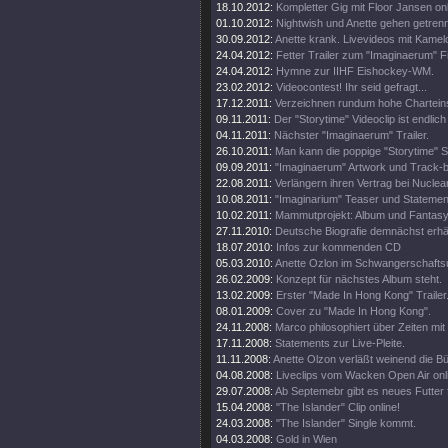
18.10.2012:
Kompletter Gig mit Floor Jansen onl
01.10.2012:
Nightwish und Anette gehen getren
30.09.2012:
Anette krank. Livevideos mit Kamel
24.04.2012:
Fetter Trailer zum "Imaginaerum" Fi
24.04.2012:
Hymne zur IIHF Eishockey-WM.
23.02.2012:
Videocontest! Ihr seid gefragt...
17.12.2011:
Verzeichnen rundum hohe Chartein
09.11.2011:
Der "Storytime" Videoclip ist endlich 
04.11.2011:
Nächster "Imaginaerum" Trailer.
26.10.2011:
Man kann die poppige "Storytime" S
09.09.2011:
"Imaginaerum" Artwork und Track-
22.08.2011:
Verlängern ihren Vertrag bei Nuclea
10.08.2011:
"Imaginarium" Teaser und Statemen
10.02.2011:
Mammutprojekt: Album und Fantasy
27.11.2010:
Deutsche Biografie demnächst erhäl
18.07.2010:
Infos zur kommenden CD
05.03.2010:
Anette Ozlon im Schwangerschaftsu
26.02.2009:
Konzept für nächstes Album steht.
13.02.2009:
Erster "Made In Hong Kong" Trailer
08.01.2009:
Cover zu "Made In Hong Kong".
24.11.2008:
Marco philosophiert über Zeiten mit 
17.11.2008:
Statements zur Live-Pleite.
11.11.2008:
Anette Olzon verläßt weinend die B
04.08.2008:
Liveclips vom Wacken Open Air onl
29.07.2008:
Ab Septemebr gibt es neues Futter 
15.04.2008:
"The Islander" Clip online!
24.03.2008:
"The Islander" Single kommt.
04.03.2008:
Gold in Wien