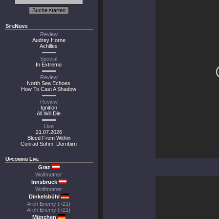
SiteNews
Review
Audrey Horne
Achilles
Special
In Extremo
Review
North Sea Echoes
How To Cast A Shadow
Review
Ignition
All Will Die
Live
21.07.2026
Bleed From Within
Conrad Sohm, Dornbirn
Upcoming Live
Graz
Wolfmother
Innsbruck
Wolfmother
Dinkelsbühl
Arch Enemy (+21)
Arch Enemy (+21)
München