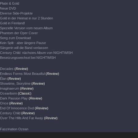
Platin & Gold
Neue DVD
Diverse Side-Projekte
Gold in der Heimat in nur 2 Stunden
Gold in Finnland!
Spezielle Version vom neuen Album
Phantom der Oper Cover
Song zum Download
Kein Split - aber längere Pause
Sängerin will die Band verlassen
Century Child: nächstes Album von NIGHTWISH
Besetzungswechsel bei NIGHTWISH
Decades
(
Review
)
Endless Forms Most Beautiful
(
Review
)
Élan
(
Review
)
Showtime, Storytime
(
Review
)
Imaginaerum
(
Review
)
Oceanborn
(
Classic
)
Dark Passion Play
(
Review
)
Once
(
Review
)
End Of Innocence Dvd
(
Review
)
Century Child
(
Review
)
Over The Hills And Far Away
(
Review
)
Faszination Ozean