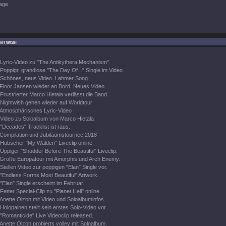
age
ghtwish
Lyric-Video zu "The Antikythera Mechanism"
Poppigr, grandiose "The Day Of..." Single im Video
Schönes, neus Video. Lahmer Song.
Floor Jansen wieder an Bord. Neues Video.
Frustrierter Marco Hietala verlässt die Band
Nightwish gehen wieder auf Worldtour
Atmosphärisches Lyric-Video
Video zu Soloalbum von Marco Hietala
"Decades" Tracklist ist raus.
Compilation und Jubiläumstournee 2018
Hübscher "My Walden" Liveclip online.
Üppiger "Shudder Before The Beautiful" Liveclip.
Große Europatour mit Amorphis und Arch Enemy.
Stellen Video zur poppigen "Elan" Single vor.
"Endless Forms Most Beautiful" Artwork.
"Elan" Single erscheint im Februar.
Fetter Special-Clip zu "Planet Hell" online.
Anette Olzon mit Video und Soloalbuminfos.
Holopainen stellt sein erstes Solo-Video vor.
"Romanticide" Live Videoclip released.
Anette Olzon probierts volley mit Soloalbum.