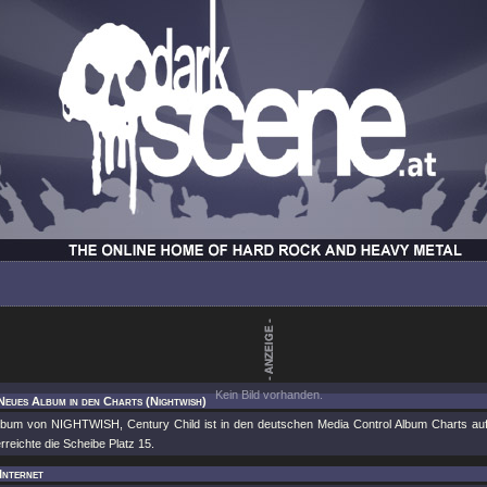
Kein Bild vorhanden.
Neues Album in den Charts (Nightwish)
bum von NIGHTWISH, Century Child ist in den deutschen Media Control Album Charts auf P
rreichte die Scheibe Platz 15.
 Internet