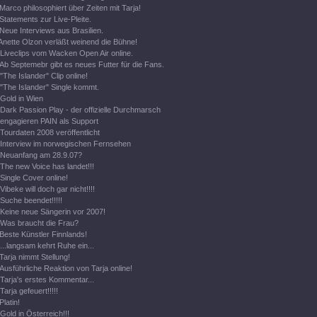
Marco philosophiert über Zeiten mit Tarja!
Statements zur Live-Pleite.
Neue Interviews aus Brasilien.
Anette Olzon verläßt weinend die Bühne!
Liveclips vom Wacken Open Air online.
Ab Septemebr gibt es neues Futter für die Fans.
"The Islander" Clip online!
"The Islander" Single kommt.
Gold in Wien
Dark Passion Play - der offizielle Durchmarsch
engagieren PAIN als Support
Tourdaten 2008 veröffentlicht
Interview im norwegischen Fernsehen
Neuanfang am 28.9.07?
The new Voice has landet!!!
Single Cover online!
Vibeke will doch gar nicht!!!!
Suche beendet!!!!!
Keine neue Sängerin vor 2007!
Was braucht die Frau?
Beste Künstler Finnlands!
...langsam kehrt Ruhe ein...
Tarja nimmt Stellung!
Ausführliche Reaktion von Tarja online!
Tarja's erstes Kommentar...
Tarja gefeuert!!!!!
Platin!
Gold in Österreich!!!