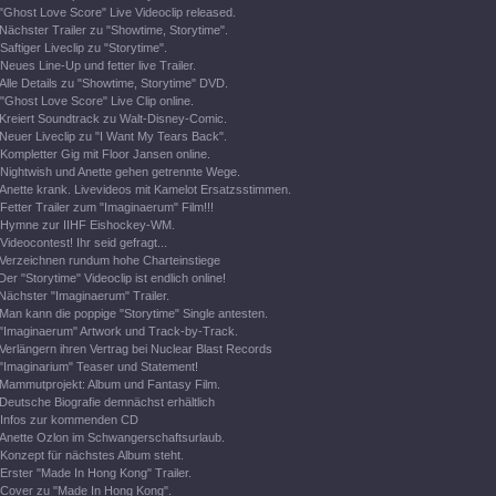
"Ghost Love Score" Live Videoclip released.
Nächster Trailer zu "Showtime, Storytime".
Saftiger Liveclip zu "Storytime".
Neues Line-Up und fetter live Trailer.
Alle Details zu "Showtime, Storytime" DVD.
"Ghost Love Score" Live Clip online.
Kreiert Soundtrack zu Walt-Disney-Comic.
Neuer Liveclip zu "I Want My Tears Back".
Kompletter Gig mit Floor Jansen online.
Nightwish und Anette gehen getrennte Wege.
Anette krank. Livevideos mit Kamelot Ersatzsstimmen.
Fetter Trailer zum "Imaginaerum" Film!!!
Hymne zur IIHF Eishockey-WM.
Videocontest! Ihr seid gefragt...
Verzeichnen rundum hohe Charteinstiege
Der "Storytime" Videoclip ist endlich online!
Nächster "Imaginaerum" Trailer.
Man kann die poppige "Storytime" Single antesten.
"Imaginaerum" Artwork und Track-by-Track.
Verlängern ihren Vertrag bei Nuclear Blast Records
"Imaginarium" Teaser und Statement!
Mammutprojekt: Album und Fantasy Film.
Deutsche Biografie demnächst erhältlich
Infos zur kommenden CD
Anette Ozlon im Schwangerschaftsurlaub.
Konzept für nächstes Album steht.
Erster "Made In Hong Kong" Trailer.
Cover zu "Made In Hong Kong".