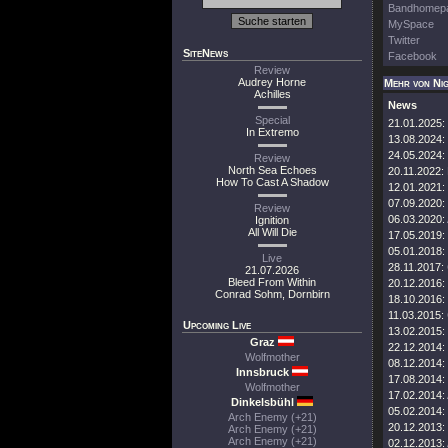
Bandhomep
MySpace
Twitter
SiteNews
Facebook
Review
Audrey Horne
Mehr von Ni
Achilles
News
Special
21.01.2025:
In Extremo
13.08.2024:
24.05.2024:
Review
North Sea Echoes
20.11.2022:
How To Cast A Shadow
12.01.2021:
07.09.2020:
Review
06.03.2020:
Ignition
All Will Die
17.05.2019:
05.01.2018:
Live
28.11.2017:
21.07.2026
Bleed From Within
20.12.2016:
Conrad Sohm, Dornbirn
18.10.2016:
11.03.2015:
Upcoming Live
13.02.2015:
Graz
22.12.2014:
Wolfmother
08.12.2014:
Innsbruck
17.08.2014:
Wolfmother
17.02.2014:
Dinkelsbühl
05.02.2014:
Arch Enemy (+21)
20.12.2013:
Arch Enemy (+21)
Arch Enemy (+21)
02.12.2013: