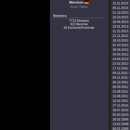
München
15.11.2013:
Rose Tattoo
05.11.2013:
21.10.2013:
Statistics
10.10.2013:
7713 Reviews
16.09.2013:
912 Berichte
23.01.2013:
26 Konzerte/Festivals
11.12.2012:
21.11.2012:
18.10.2012:
01.10.2012:
30.09.2012:
24.04.2012:
24.04.2012:
23.02.2012:
17.12.2011:
09.11.2011:
04.11.2011:
26.10.2011:
09.09.2011:
22.08.2011:
10.08.2011:
10.02.2011:
27.11.2010:
18.07.2010:
05.03.2010:
26.02.2009:
13.02.2009:
08.01.2009: