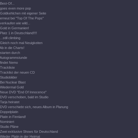
Best-Of...
goes even more pop
Goldkehlchen mit eigener Seite
erneut bei "Top Of The Pops"
verkaufen wie wild...
Gold in Germanien!
Platz 1 in Deutschland!!!!
...still climbing
Gleich noch mal Neuigkeiten
Ab in die Charts!
starten durch
Autogrammstunde
findet Nemo
Trackliste
Tracklist der neuen CD
Studiobilder
Bei Nuclear Blast
Wiedermal Gold
Neue DVD "End Of Innocence"
DVD verschoben, bald im Studio
Tarja heiratet
DVD verschiebt sich, neues Album in Planung
Doppelplatin
Platin in Finnland!
Nominiert
Studio Pläne
Zwei exklusive Shows für Deutschland
Wieder Platin in der Heimat