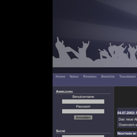
Home
News
Reviews
Berichte
Tourdaten
Anmeldung
Benutzername
Passwort
04.07.2002: 
Das neue Al
Österreich e
Suche
Nightwish im