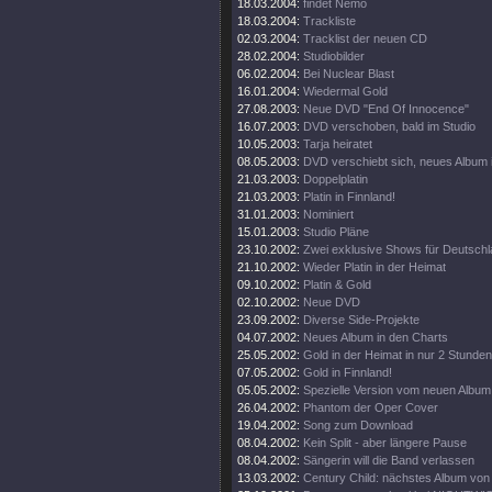
18.03.2004:
findet Nemo
18.03.2004:
Trackliste
02.03.2004:
Tracklist der neuen CD
28.02.2004:
Studiobilder
06.02.2004:
Bei Nuclear Blast
16.01.2004:
Wiedermal Gold
27.08.2003:
Neue DVD "End Of Innocence"
16.07.2003:
DVD verschoben, bald im Studio
10.05.2003:
Tarja heiratet
08.05.2003:
DVD verschiebt sich, neues Album 
21.03.2003:
Doppelplatin
21.03.2003:
Platin in Finnland!
31.01.2003:
Nominiert
15.01.2003:
Studio Pläne
23.10.2002:
Zwei exklusive Shows für Deutsch
21.10.2002:
Wieder Platin in der Heimat
09.10.2002:
Platin & Gold
02.10.2002:
Neue DVD
23.09.2002:
Diverse Side-Projekte
04.07.2002:
Neues Album in den Charts
25.05.2002:
Gold in der Heimat in nur 2 Stunden
07.05.2002:
Gold in Finnland!
05.05.2002:
Spezielle Version vom neuen Album
26.04.2002:
Phantom der Oper Cover
19.04.2002:
Song zum Download
08.04.2002:
Kein Split - aber längere Pause
08.04.2002:
Sängerin will die Band verlassen
13.03.2002:
Century Child: nächstes Album v