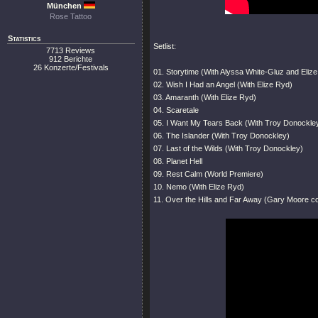
München
Rose Tattoo
Statistics
Setlist:
7713 Reviews
912 Berichte
26 Konzerte/Festivals
01. Storytime (With Alyssa White-Gluz and Eliz
02. Wish I Had an Angel (With Elize Ryd)
03. Amaranth (With Elize Ryd)
04. Scaretale
05. I Want My Tears Back (With Troy Donockle
06. The Islander (With Troy Donockley)
07. Last of the Wilds (With Troy Donockley)
08. Planet Hell
09. Rest Calm (World Premiere)
10. Nemo (With Elize Ryd)
11. Over the Hills and Far Away (Gary Moore c