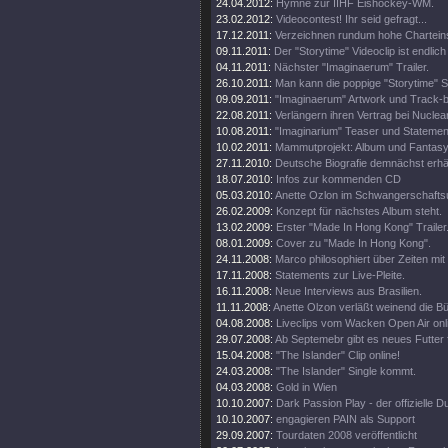
24.04.2012:
Hymne zur IIHF Eishockey-WM.
23.02.2012:
Videocontest! Ihr seid gefragt...
17.12.2011:
Verzeichnen rundum hohe Chartein
09.11.2011:
Der "Storytime" Videoclip ist endlich 
04.11.2011:
Nächster "Imaginaerum" Trailer.
26.10.2011:
Man kann die poppige "Storytime" S
09.09.2011:
"Imaginaerum" Artwork und Track-
22.08.2011:
Verlängern ihren Vertrag bei Nuclea
10.08.2011:
"Imaginarium" Teaser und Statemen
10.02.2011:
Mammutprojekt: Album und Fantasy
27.11.2010:
Deutsche Biografie demnächst erhäl
18.07.2010:
Infos zur kommenden CD
05.03.2010:
Anette Ozlon im Schwangerschaftsu
26.02.2009:
Konzept für nächstes Album steht.
13.02.2009:
Erster "Made In Hong Kong" Trailer
08.01.2009:
Cover zu "Made In Hong Kong".
24.11.2008:
Marco philosophiert über Zeiten mit 
17.11.2008:
Statements zur Live-Pleite.
16.11.2008:
Neue Interviews aus Brasilien.
11.11.2008:
Anette Olzon verläßt weinend die B
04.08.2008:
Liveclips vom Wacken Open Air onl
29.07.2008:
Ab Septemebr gibt es neues Futter 
15.04.2008:
"The Islander" Clip online!
24.03.2008:
"The Islander" Single kommt.
04.03.2008:
Gold in Wien
10.10.2007:
Dark Passion Play - der offizielle
10.10.2007:
engagieren PAIN als Support
29.09.2007:
Tourdaten 2008 veröffentlicht