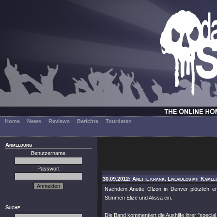
Home
News
Reviews
Berichte
Tourdaten
Anmeldung
Benutzername
Passwort
30.09.2012: Anette krank. Livevideos mit Kamel
Nachdem Anette Olzon in Denver plötzlich er
Stimmen Elize und Alissa ein.
Suche
Die Band kommentiert die Aushilfe ihrer
"special