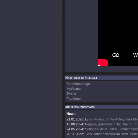
Nightwish im Internet
Bandhomepage
MySpace
Twitter
Facebook
Mehr von Nightwish
News
21.01.2025:
Lyric-Video zu "The Antikythera M
13.08.2024:
Poppigr, grandiose "The Day Of..." 
24.05.2024:
Schönes, neus Video. Lahmer Song
20.11.2022:
Floor Jansen wieder an Bord. Neue