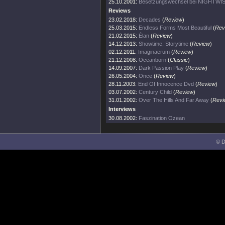
25.10.2001:
Besetzungswechsel bei NIGHTWI
Reviews
23.02.2018:
Decades
(
Review
)
25.03.2015:
Endless Forms Most Beautiful
(
Rev
21.02.2015:
Élan
(
Review
)
14.12.2013:
Showtime, Storytime
(
Review
)
02.12.2011:
Imaginaerum
(
Review
)
21.12.2008:
Oceanborn
(
Classic
)
14.09.2007:
Dark Passion Play
(
Review
)
26.05.2004:
Once
(
Review
)
28.11.2003:
End Of Innocence Dvd
(
Review
)
03.07.2002:
Century Child
(
Review
)
31.01.2002:
Over The Hills And Far Away
(
Revi
Interviews
30.08.2002:
Faszination Ozean
© D