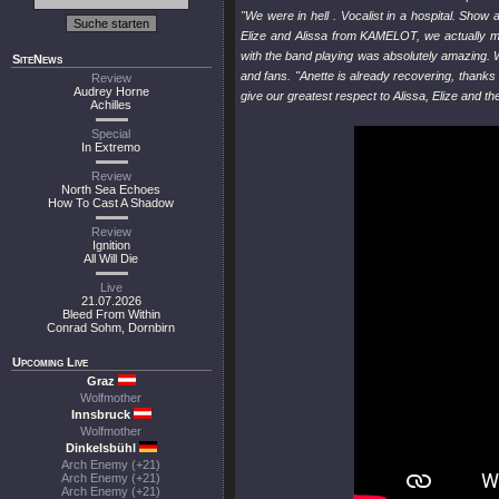
"We were in hell . Vocalist in a hospital. Show
Elize and Alissa from KAMELOT, we actually m
with the band playing was absolutely amazing. W
SiteNews
and fans. "Anette is already recovering, thanks
Review
Audrey Horne
give our greatest respect to Alissa, Elize and t
Achilles
Special
In Extremo
Review
North Sea Echoes
How To Cast A Shadow
Review
Ignition
All Will Die
Live
21.07.2026
Bleed From Within
Conrad Sohm, Dornbirn
Upcoming Live
Graz
Wolfmother
Innsbruck
Wolfmother
Dinkelsbühl
Arch Enemy (+21)
Arch Enemy (+21)
Arch Enemy (+21)