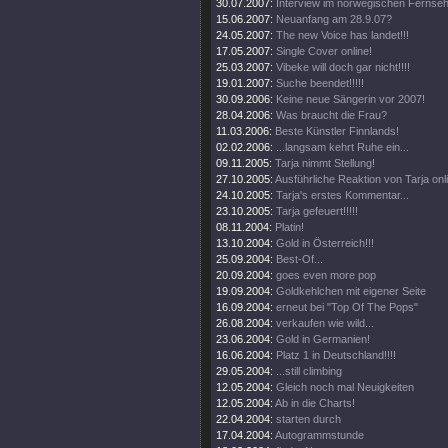
30.07.2007:
Interview im norwegischen Fernse
15.06.2007:
Neuanfang am 28.9.07?
24.05.2007:
The new Voice has landet!!!
17.05.2007:
Single Cover online!
25.03.2007:
Vibeke will doch gar nicht!!!!
19.01.2007:
Suche beendet!!!!!
30.09.2006:
Keine neue Sängerin vor 2007!
28.04.2006:
Was braucht die Frau?
11.03.2006:
Beste Künstler Finnlands!
02.02.2006:
...langsam kehrt Ruhe ein...
09.11.2005:
Tarja nimmt Stellung!
27.10.2005:
Ausführliche Reaktion von Tarja onl
24.10.2005:
Tarja's erstes Kommentar...
23.10.2005:
Tarja gefeuert!!!!!
08.11.2004:
Platin!
13.10.2004:
Gold in Österreich!!!
25.09.2004:
Best-Of...
20.09.2004:
goes even more pop
19.09.2004:
Goldkehlchen mit eigener Seite
16.09.2004:
erneut bei "Top Of The Pops"
26.08.2004:
verkaufen wie wild...
23.06.2004:
Gold in Germanien!
16.06.2004:
Platz 1 in Deutschland!!!!
29.05.2004:
...still climbing
12.05.2004:
Gleich noch mal Neuigkeiten
12.05.2004:
Ab in die Charts!
22.04.2004:
starten durch
17.04.2004:
Autogrammstunde