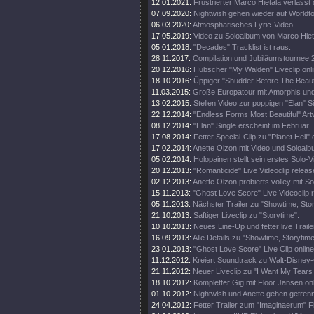
12.01.2021:
Frustrierter Marco Hietala verlässt
07.09.2020:
Nightwish gehen wieder auf Worldt
06.03.2020:
Atmosphärisches Lyric-Video
17.05.2019:
Video zu Soloalbum von Marco Hiet
05.01.2018:
"Decades" Tracklist ist raus.
28.11.2017:
Compilation und Jubiläumstournee 
20.12.2016:
Hübscher "My Walden" Liveclip onli
18.10.2016:
Üppiger "Shudder Before The Beautif
11.03.2015:
Große Europatour mit Amorphis un
13.02.2015:
Stellen Video zur poppigen "Elan" Si
22.12.2014:
"Endless Forms Most Beautiful" Art
08.12.2014:
"Elan" Single erscheint im Februar.
17.08.2014:
Fetter Special-Clip zu "Planet Hell" 
17.02.2014:
Anette Olzon mit Video und Soloalb
05.02.2014:
Holopainen stellt sein erstes Solo-V
20.12.2013:
"Romanticide" Live Videoclip releas
02.12.2013:
Anette Olzon probierts volley mit S
15.11.2013:
"Ghost Love Score" Live Videoclip 
05.11.2013:
Nächster Trailer zu "Showtime, Stor
21.10.2013:
Saftiger Liveclip zu "Storytime".
10.10.2013:
Neues Line-Up und fetter live Traile
16.09.2013:
Alle Details zu "Showtime, Storytim
23.01.2013:
"Ghost Love Score" Live Clip online
11.12.2012:
Kreiert Soundtrack zu Walt-Disney
21.11.2012:
Neuer Liveclip zu "I Want My Tears
18.10.2012:
Kompletter Gig mit Floor Jansen onl
01.10.2012:
Nightwish und Anette gehen getren
24.04.2012:
Fetter Trailer zum "Imaginaerum" Fi