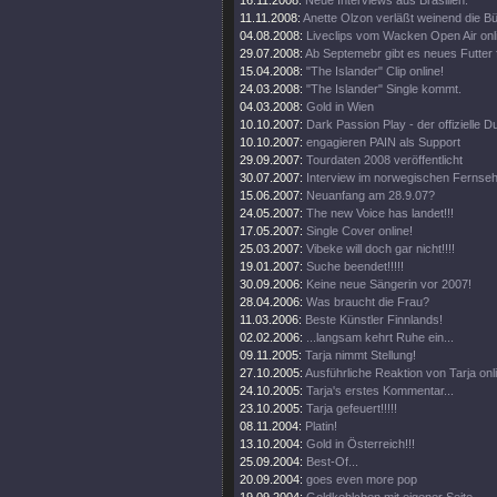
16.11.2008:
Neue Interviews aus Brasilien.
11.11.2008:
Anette Olzon verläßt weinend die B
04.08.2008:
Liveclips vom Wacken Open Air onl
29.07.2008:
Ab Septemebr gibt es neues Futter 
15.04.2008:
"The Islander" Clip online!
24.03.2008:
"The Islander" Single kommt.
04.03.2008:
Gold in Wien
10.10.2007:
Dark Passion Play - der offizielle
10.10.2007:
engagieren PAIN als Support
29.09.2007:
Tourdaten 2008 veröffentlicht
30.07.2007:
Interview im norwegischen Fernse
15.06.2007:
Neuanfang am 28.9.07?
24.05.2007:
The new Voice has landet!!!
17.05.2007:
Single Cover online!
25.03.2007:
Vibeke will doch gar nicht!!!!
19.01.2007:
Suche beendet!!!!!
30.09.2006:
Keine neue Sängerin vor 2007!
28.04.2006:
Was braucht die Frau?
11.03.2006:
Beste Künstler Finnlands!
02.02.2006:
...langsam kehrt Ruhe ein...
09.11.2005:
Tarja nimmt Stellung!
27.10.2005:
Ausführliche Reaktion von Tarja onl
24.10.2005:
Tarja's erstes Kommentar...
23.10.2005:
Tarja gefeuert!!!!!
08.11.2004:
Platin!
13.10.2004:
Gold in Österreich!!!
25.09.2004:
Best-Of...
20.09.2004:
goes even more pop