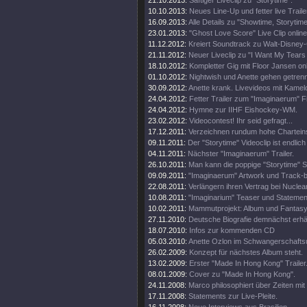
21.10.2013:
Saftiger Liveclip zu "Storytime".
10.10.2013:
Neues Line-Up und fetter live Traile
16.09.2013:
Alle Details zu "Showtime, Storytim
23.01.2013:
"Ghost Love Score" Live Clip online
11.12.2012:
Kreiert Soundtrack zu Walt-Disney
21.11.2012:
Neuer Liveclip zu "I Want My Tears
18.10.2012:
Kompletter Gig mit Floor Jansen onl
01.10.2012:
Nightwish und Anette gehen getren
30.09.2012:
Anette krank. Livevideos mit Kamel
24.04.2012:
Fetter Trailer zum "Imaginaerum" Fi
24.04.2012:
Hymne zur IIHF Eishockey-WM.
23.02.2012:
Videocontest! Ihr seid gefragt...
17.12.2011:
Verzeichnen rundum hohe Chartein
09.11.2011:
Der "Storytime" Videoclip ist endlich 
04.11.2011:
Nächster "Imaginaerum" Trailer.
26.10.2011:
Man kann die poppige "Storytime" S
09.09.2011:
"Imaginaerum" Artwork und Track-
22.08.2011:
Verlängern ihren Vertrag bei Nuclea
10.08.2011:
"Imaginarium" Teaser und Statemen
10.02.2011:
Mammutprojekt: Album und Fantasy
27.11.2010:
Deutsche Biografie demnächst erhäl
18.07.2010:
Infos zur kommenden CD
05.03.2010:
Anette Ozlon im Schwangerschaftsu
26.02.2009:
Konzept für nächstes Album steht.
13.02.2009:
Erster "Made In Hong Kong" Trailer
08.01.2009:
Cover zu "Made In Hong Kong".
24.11.2008:
Marco philosophiert über Zeiten mit 
17.11.2008:
Statements zur Live-Pleite.