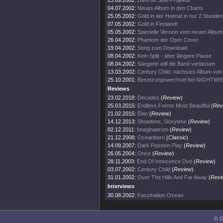
23.09.2002:
Diverse Side-Projekte
04.07.2002:
Neues Album in den Charts
25.05.2002:
Gold in der Heimat in nur 2 Stunden
07.05.2002:
Gold in Finnland!
05.05.2002:
Spezielle Version vom neuen Album
26.04.2002:
Phantom der Oper Cover
19.04.2002:
Song zum Download
08.04.2002:
Kein Split - aber längere Pause
08.04.2002:
Sängerin will die Band verlassen
13.03.2002:
Century Child: nächstes Album v
25.10.2001:
Besetzungswechsel bei NIGHTWI
Reviews
23.02.2018:
Decades
(
Review
)
25.03.2015:
Endless Forms Most Beautiful
(
Rev
21.02.2015:
Élan
(
Review
)
14.12.2013:
Showtime, Storytime
(
Review
)
02.12.2011:
Imaginaerum
(
Review
)
21.12.2008:
Oceanborn
(
Classic
)
14.09.2007:
Dark Passion Play
(
Review
)
26.05.2004:
Once
(
Review
)
28.11.2003:
End Of Innocence Dvd
(
Review
)
03.07.2002:
Century Child
(
Review
)
31.01.2002:
Over The Hills And Far Away
(
Revi
Interviews
30.08.2002:
Faszination Ozean
© D