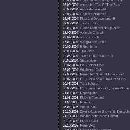
19.09.2004:
Goldkehlchen mit eigener Seite
16.09.2004:
erneut bei "Top Of The Pops"
26.08.2004:
verkaufen wie wild...
23.06.2004:
Gold in Germanien!
16.06.2004:
Platz 1 in Deutschland!!!!
29.05.2004:
...still climbing
12.05.2004:
Gleich noch mal Neuigkeiten
12.05.2004:
Ab in die Charts!
22.04.2004:
starten durch
17.04.2004:
Autogrammstunde
18.03.2004:
findet Nemo
18.03.2004:
Trackliste
02.03.2004:
Tracklist der neuen CD
28.02.2004:
Studiobilder
06.02.2004:
Bei Nuclear Blast
16.01.2004:
Wiedermal Gold
27.08.2003:
Neue DVD "End Of Innocence"
16.07.2003:
DVD verschoben, bald im Studio
10.05.2003:
Tarja heiratet
08.05.2003:
DVD verschiebt sich, neues Album 
21.03.2003:
Doppelplatin
21.03.2003:
Platin in Finnland!
31.01.2003:
Nominiert
15.01.2003:
Studio Pläne
23.10.2002:
Zwei exklusive Shows für Deutsch
21.10.2002:
Wieder Platin in der Heimat
09.10.2002:
Platin & Gold
02.10.2002:
Neue DVD