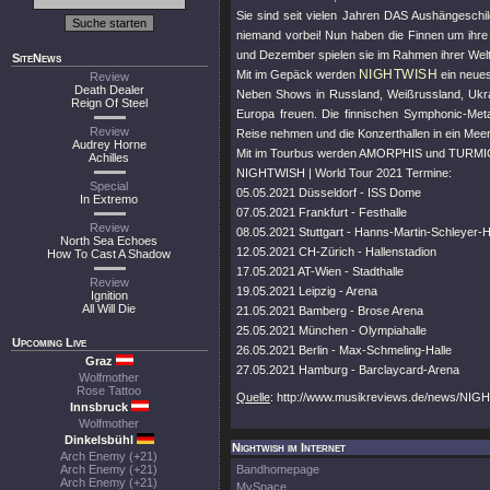
Sie sind seit vielen Jahren DAS Aushängesch
niemand vorbei! Nun haben die Finnen um ihre 
und Dezember spielen sie im Rahmen ihrer Wel
SiteNews
NIGHTWISH
Mit im Gepäck werden
ein neues
Review
Death Dealer
Neben Shows in Russland, Weißrussland, Ukra
Reign Of Steel
Europa freuen. Die finnischen Symphonic-Meta
Review
Reise nehmen und die Konzerthallen in ein Mee
Audrey Horne
Mit im Tourbus werden AMORPHIS und TURMI
Achilles
NIGHTWISH | World Tour 2021 Termine:
Special
05.05.2021 Düsseldorf - ISS Dome
In Extremo
07.05.2021 Frankfurt - Festhalle
Review
08.05.2021 Stuttgart - Hanns-Martin-Schleyer-H
North Sea Echoes
12.05.2021 CH-Zürich - Hallenstadion
How To Cast A Shadow
17.05.2021 AT-Wien - Stadthalle
Review
19.05.2021 Leipzig - Arena
Ignition
All Will Die
21.05.2021 Bamberg - Brose Arena
25.05.2021 München - Olympiahalle
Upcoming Live
26.05.2021 Berlin - Max-Schmeling-Halle
Graz
27.05.2021 Hamburg - Barclaycard-Arena
Wolfmother
Rose Tattoo
Quelle
: http://www.musikreviews.de/news/NIG
Innsbruck
Wolfmother
Dinkelsbühl
Nightwish im Internet
Arch Enemy (+21)
Arch Enemy (+21)
Bandhomepage
Arch Enemy (+21)
MySpace