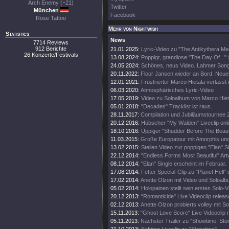
Arch Enemy (+21)
Twitter
München
Facebook
Rose Tattoo
Mehr von Nightwish
Statistics
News
7714 Reviews
912 Berichte
21.01.2025:
Lyric-Video zu "The Antikythera M
26 Konzerte/Festivals
13.08.2024:
Poppigr, grandiose "The Day Of..." 
24.05.2024:
Schönes, neus Video. Lahmer Song
20.11.2022:
Floor Jansen wieder an Bord. Neue
12.01.2021:
Frustrierter Marco Hietala verlässt
06.03.2020:
Atmosphärisches Lyric-Video
17.05.2019:
Video zu Soloalbum von Marco Hiet
05.01.2018:
"Decades" Tracklist ist raus.
28.11.2017:
Compilation und Jubiläumstournee 
20.12.2016:
Hübscher "My Walden" Liveclip onli
18.10.2016:
Üppiger "Shudder Before The Beautif
11.03.2015:
Große Europatour mit Amorphis un
13.02.2015:
Stellen Video zur poppigen "Elan" Si
22.12.2014:
"Endless Forms Most Beautiful" Art
08.12.2014:
"Elan" Single erscheint im Februar.
17.08.2014:
Fetter Special-Clip zu "Planet Hell" 
17.02.2014:
Anette Olzon mit Video und Soloalb
05.02.2014:
Holopainen stellt sein erstes Solo-V
20.12.2013:
"Romanticide" Live Videoclip releas
02.12.2013:
Anette Olzon probierts volley mit S
15.11.2013:
"Ghost Love Score" Live Videoclip 
05.11.2013:
Nächster Trailer zu "Showtime, Stor