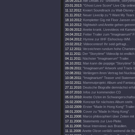
16.09.2013:
Alle Details zu "Showtime, Storytim
23.01.2013:
"Ghost Love Score" Live Clip online
11.12.2012:
Kreiert Soundtrack zu Walt-Disney
21.11.2012:
Neuer Liveclip zu "I Want My Tears
18.10.2012:
Kompletter Gig mit Floor Jansen onl
01.10.2012:
Nightwish und Anette gehen getren
30.09.2012:
Anette krank. Livevideos mit Kamel
24.04.2012:
Fetter Trailer zum "Imaginaerum" Fi
24.04.2012:
Hymne zur IIHF Eishockey-WM.
23.02.2012:
Videocontest! Ihr seid gefragt...
17.12.2011:
Verzeichnen rundum hohe Chartein
09.11.2011:
Der "Storytime" Videoclip ist endlich 
04.11.2011:
Nächster "Imaginaerum" Trailer.
26.10.2011:
Man kann die poppige "Storytime" S
09.09.2011:
"Imaginaerum" Artwork und Track-
22.08.2011:
Verlängern ihren Vertrag bei Nuclea
10.08.2011:
"Imaginarium" Teaser und Statemen
10.02.2011:
Mammutprojekt: Album und Fantasy
27.11.2010:
Deutsche Biografie demnächst erhäl
18.07.2010:
Infos zur kommenden CD
05.03.2010:
Anette Ozlon im Schwangerschaftsu
26.02.2009:
Konzept für nächstes Album steht.
13.02.2009:
Erster "Made In Hong Kong" Trailer
08.01.2009:
Cover zu "Made In Hong Kong".
24.11.2008:
Marco philosophiert über Zeiten mit 
17.11.2008:
Statements zur Live-Pleite.
16.11.2008:
Neue Interviews aus Brasilien.
11.11.2008:
Anette Olzon verläßt weinend die B