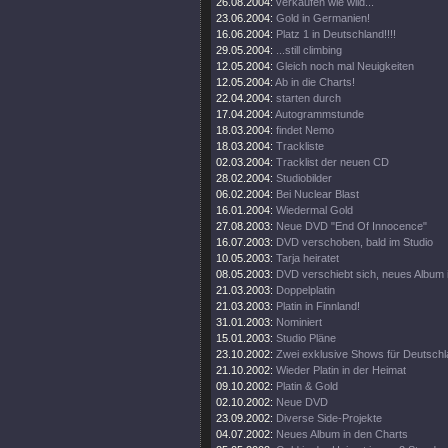
26.08.2004:
verkaufen wie wild...
23.06.2004:
Gold in Germanien!
16.06.2004:
Platz 1 in Deutschland!!!!
29.05.2004:
...still climbing
12.05.2004:
Gleich noch mal Neuigkeiten
12.05.2004:
Ab in die Charts!
22.04.2004:
starten durch
17.04.2004:
Autogrammstunde
18.03.2004:
findet Nemo
18.03.2004:
Trackliste
02.03.2004:
Tracklist der neuen CD
28.02.2004:
Studiobilder
06.02.2004:
Bei Nuclear Blast
16.01.2004:
Wiedermal Gold
27.08.2003:
Neue DVD "End Of Innocence"
16.07.2003:
DVD verschoben, bald im Studio
10.05.2003:
Tarja heiratet
08.05.2003:
DVD verschiebt sich, neues Album 
21.03.2003:
Doppelplatin
21.03.2003:
Platin in Finnland!
31.01.2003:
Nominiert
15.01.2003:
Studio Pläne
23.10.2002:
Zwei exklusive Shows für Deutsch
21.10.2002:
Wieder Platin in der Heimat
09.10.2002:
Platin & Gold
02.10.2002:
Neue DVD
23.09.2002:
Diverse Side-Projekte
04.07.2002:
Neues Album in den Charts