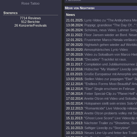
Rose Tattoo
Mehr von Nightwish
Statistics
News
7714 Reviews
21.01.2025:
Lyric-Video zu "The Antikythera M
912 Berichte
13.08.2024:
Poppigr, grandiose "The Day Of..." 
26 Konzerte/Festivals
24.05.2024:
Schönes, neus Video. Lahmer Song
20.11.2022:
Floor Jansen wieder an Bord. Neue
12.01.2021:
Frustrierter Marco Hietala verlässt
07.09.2020:
Nightwish gehen wieder auf Worldt
06.03.2020:
Atmosphärisches Lyric-Video
17.05.2019:
Video zu Soloalbum von Marco Hiet
05.01.2018:
"Decades" Tracklist ist raus.
28.11.2017:
Compilation und Jubiläumstournee 
20.12.2016:
Hübscher "My Walden" Liveclip onli
11.03.2015:
Große Europatour mit Amorphis un
13.02.2015:
Stellen Video zur poppigen "Elan" Si
22.12.2014:
"Endless Forms Most Beautiful" Art
08.12.2014:
"Elan" Single erscheint im Februar.
17.08.2014:
Fetter Special-Clip zu "Planet Hell" 
17.02.2014:
Anette Olzon mit Video und Soloalb
05.02.2014:
Holopainen stellt sein erstes Solo-V
20.12.2013:
"Romanticide" Live Videoclip releas
02.12.2013:
Anette Olzon probierts volley mit S
15.11.2013:
"Ghost Love Score" Live Videoclip 
05.11.2013:
Nächster Trailer zu "Showtime, Stor
21.10.2013:
Saftiger Liveclip zu "Storytime".
10.10.2013:
Neues Line-Up und fetter live Traile