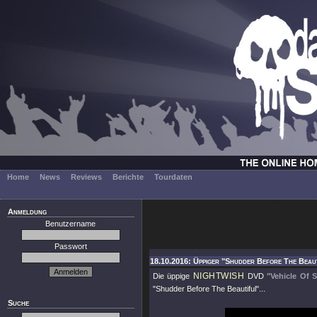
Home
News
Reviews
Berichte
Tourdaten
Anmeldung
Benutzername
Passwort
18.10.2016: Üppiger "Shudder Before The Beauti
NIGHTWISH
Die üppige
DVD
"Vehicle Of S
"Shudder Before The Beautiful"...
Suche