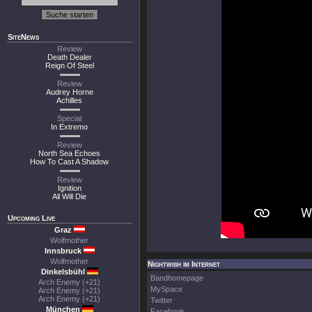
SiteNews
Review
Death Dealer
Reign Of Steel
Review
Audrey Horne
Achilles
Special
In Extremo
Review
North Sea Echoes
How To Cast A Shadow
Review
Ignition
All Will Die
Upcoming Live
Graz
Wolfmother
Innsbruck
Wolfmother
Nightwish im Internet
Dinkelsbühl
Bandhomepage
Arch Enemy (+21)
MySpace
Arch Enemy (+21)
Arch Enemy (+21)
Twitter
München
Facebook