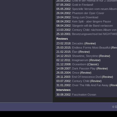
25.05.2002:
Gold in der Heimat in nur 2 Stunden
07.05.2002:
Gold in Finnland!
05.05.2002:
Spezielle Version vom neuen Album
26.04.2002:
Phantom der Oper Cover
19.04.2002:
Song zum Download
08.04.2002:
Kein Split - aber längere Pause
08.04.2002:
Sängerin will die Band verlassen
13.03.2002:
Century Child: nächstes Album v
25.10.2001:
Besetzungswechsel bei NIGHTWI
Reviews
23.02.2018:
Decades
(
Review
)
25.03.2015:
Endless Forms Most Beautiful
(
Rev
21.02.2015:
Élan
(
Review
)
14.12.2013:
Showtime, Storytime
(
Review
)
02.12.2011:
Imaginaerum
(
Review
)
21.12.2008:
Oceanborn
(
Classic
)
14.09.2007:
Dark Passion Play
(
Review
)
26.05.2004:
Once
(
Review
)
28.11.2003:
End Of Innocence Dvd
(
Review
)
03.07.2002:
Century Child
(
Review
)
31.01.2002:
Over The Hills And Far Away
(
Revi
Interviews
30.08.2002:
Faszination Ozean
© D