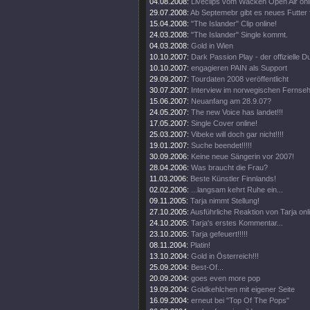
04.08.2008:
Liveclips vom Wacken Open Air onl
29.07.2008:
Ab Septemebr gibt es neues Futter 
15.04.2008:
"The Islander" Clip online!
24.03.2008:
"The Islander" Single kommt.
04.03.2008:
Gold in Wien
10.10.2007:
Dark Passion Play - der offizielle
10.10.2007:
engagieren PAIN als Support
29.09.2007:
Tourdaten 2008 veröffentlicht
30.07.2007:
Interview im norwegischen Fernse
15.06.2007:
Neuanfang am 28.9.07?
24.05.2007:
The new Voice has landet!!!
17.05.2007:
Single Cover online!
25.03.2007:
Vibeke will doch gar nicht!!!!
19.01.2007:
Suche beendet!!!!!
30.09.2006:
Keine neue Sängerin vor 2007!
28.04.2006:
Was braucht die Frau?
11.03.2006:
Beste Künstler Finnlands!
02.02.2006:
...langsam kehrt Ruhe ein...
09.11.2005:
Tarja nimmt Stellung!
27.10.2005:
Ausführliche Reaktion von Tarja onl
24.10.2005:
Tarja's erstes Kommentar...
23.10.2005:
Tarja gefeuert!!!!!
08.11.2004:
Platin!
13.10.2004:
Gold in Österreich!!!
25.09.2004:
Best-Of...
20.09.2004:
goes even more pop
19.09.2004:
Goldkehlchen mit eigener Seite
16.09.2004:
erneut bei "Top Of The Pops"