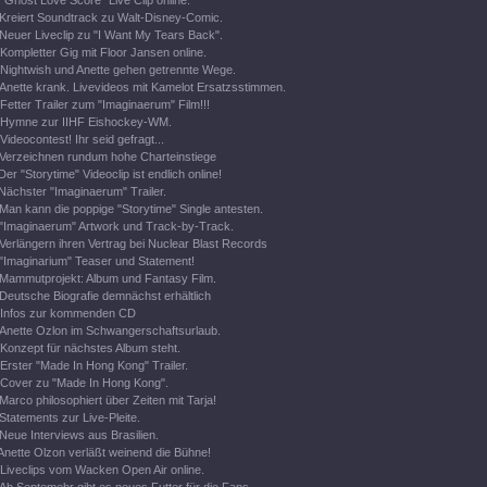
"Ghost Love Score" Live Clip online.
Kreiert Soundtrack zu Walt-Disney-Comic.
Neuer Liveclip zu "I Want My Tears Back".
Kompletter Gig mit Floor Jansen online.
Nightwish und Anette gehen getrennte Wege.
Anette krank. Livevideos mit Kamelot Ersatzsstimmen.
Fetter Trailer zum "Imaginaerum" Film!!!
Hymne zur IIHF Eishockey-WM.
Videocontest! Ihr seid gefragt...
Verzeichnen rundum hohe Charteinstiege
Der "Storytime" Videoclip ist endlich online!
Nächster "Imaginaerum" Trailer.
Man kann die poppige "Storytime" Single antesten.
"Imaginaerum" Artwork und Track-by-Track.
Verlängern ihren Vertrag bei Nuclear Blast Records
"Imaginarium" Teaser und Statement!
Mammutprojekt: Album und Fantasy Film.
Deutsche Biografie demnächst erhältlich
Infos zur kommenden CD
Anette Ozlon im Schwangerschaftsurlaub.
Konzept für nächstes Album steht.
Erster "Made In Hong Kong" Trailer.
Cover zu "Made In Hong Kong".
Marco philosophiert über Zeiten mit Tarja!
Statements zur Live-Pleite.
Neue Interviews aus Brasilien.
Anette Olzon verläßt weinend die Bühne!
Liveclips vom Wacken Open Air online.