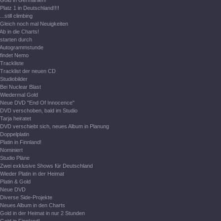
Gold in Germanien!
Platz 1 in Deutschland!!!!
...still climbing
Gleich noch mal Neuigkeiten
Ab in die Charts!
starten durch
Autogrammstunde
findet Nemo
Trackliste
Tracklist der neuen CD
Studiobilder
Bei Nuclear Blast
Wiedermal Gold
Neue DVD "End Of Innocence"
DVD verschoben, bald im Studio
Tarja heiratet
DVD verschiebt sich, neues Album in Planung
Doppelplatin
Platin in Finnland!
Nominiert
Studio Pläne
Zwei exklusive Shows für Deutschland
Wieder Platin in der Heimat
Platin & Gold
Neue DVD
Diverse Side-Projekte
Neues Album in den Charts
Gold in der Heimat in nur 2 Stunden