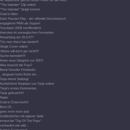
Ab Septemebr gibt es neues Futter für die Fans.
"The Islander" Clip online!
"The Islander" Single kommt.
Gold in Wien
Dark Passion Play - der offizielle Durchmarsch
engagieren PAIN als Support
Tourdaten 2008 veröffentlicht
Interview im norwegischen Fernsehen
Neuanfang am 28.9.07?
The new Voice has landet!!!
Single Cover online!
Vibeke will doch gar nicht!!!!
Suche beendet!!!!!
Keine neue Sängerin vor 2007!
Was braucht die Frau?
Beste Künstler Finnlands!
...langsam kehrt Ruhe ein...
Tarja nimmt Stellung!
Ausführliche Reaktion von Tarja online!
Tarja's erstes Kommentar...
Tarja gefeuert!!!!!
Platin!
Gold in Österreich!!!
Best-Of...
goes even more pop
Goldkehlchen mit eigener Seite
erneut bei "Top Of The Pops"
verkaufen wie wild...