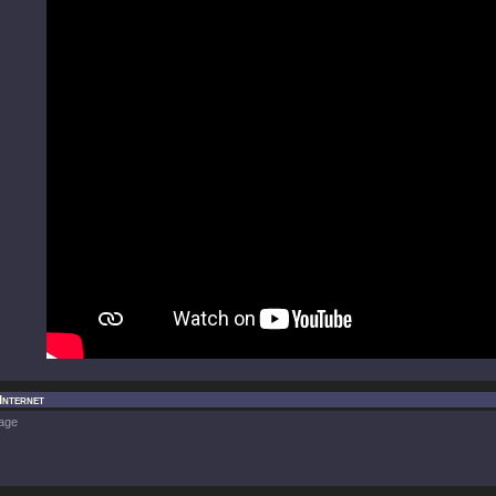
 Internet
age