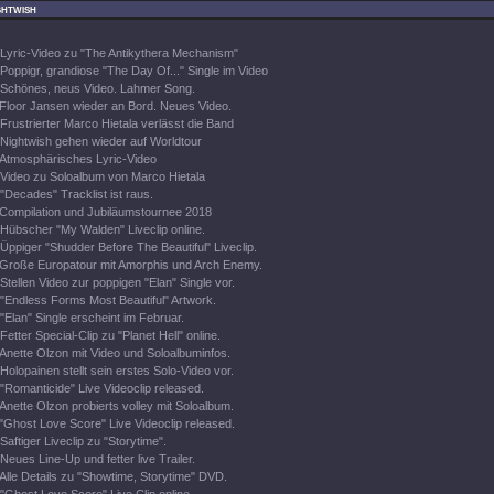
ghtwish
Lyric-Video zu "The Antikythera Mechanism"
Poppigr, grandiose "The Day Of..." Single im Video
Schönes, neus Video. Lahmer Song.
Floor Jansen wieder an Bord. Neues Video.
Frustrierter Marco Hietala verlässt die Band
Nightwish gehen wieder auf Worldtour
Atmosphärisches Lyric-Video
Video zu Soloalbum von Marco Hietala
"Decades" Tracklist ist raus.
Compilation und Jubiläumstournee 2018
Hübscher "My Walden" Liveclip online.
Üppiger "Shudder Before The Beautiful" Liveclip.
Große Europatour mit Amorphis und Arch Enemy.
Stellen Video zur poppigen "Elan" Single vor.
"Endless Forms Most Beautiful" Artwork.
"Elan" Single erscheint im Februar.
Fetter Special-Clip zu "Planet Hell" online.
Anette Olzon mit Video und Soloalbuminfos.
Holopainen stellt sein erstes Solo-Video vor.
"Romanticide" Live Videoclip released.
Anette Olzon probierts volley mit Soloalbum.
"Ghost Love Score" Live Videoclip released.
Saftiger Liveclip zu "Storytime".
Neues Line-Up und fetter live Trailer.
Alle Details zu "Showtime, Storytime" DVD.