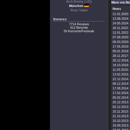
Arch Enemy (+21)
Mehr von Ni
München
News
Rose Tattoo
21.01.2025:
13.08.2024:
Statistics
24.05.2024:
7714 Reviews
912 Berichte
20.11.2022:
26 Konzerte/Festivals
12.01.2021:
07.09.2020:
06.03.2020:
17.05.2019:
05.01.2018:
28.11.2017:
20.12.2016:
18.10.2016:
11.03.2015:
13.02.2015:
22.12.2014:
08.12.2014:
17.08.2014:
17.02.2014:
05.02.2014:
20.12.2013:
02.12.2013:
15.11.2013:
21.10.2013:
10.10.2013:
16.09.2013: