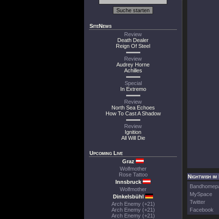
SiteNews
Review
Death Dealer
Reign Of Steel
Review
Audrey Horne
Achilles
Special
In Extremo
Review
North Sea Echoes
How To Cast A Shadow
Review
Ignition
All Will Die
Upcoming Live
Graz
Wolfmother
Rose Tattoo
Nightwish im
Innsbruck
Bandhomep
Wolfmother
MySpace
Dinkelsbühl
Twitter
Arch Enemy (+21)
Arch Enemy (+21)
Facebook
Arch Enemy (+21)