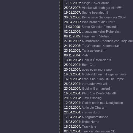
17.05.2007:
Single Cover online!
25.03.2007:
Vibeke will doch gar nicht!!!!
19.01.2007:
Suche beendet!!!!!
30.09.2006:
Keine neue Sängerin vor 2007!
28.04.2006:
Was braucht die Frau?
11.03.2006:
Beste Künstler Finnlands!
02.02.2006:
...langsam kehrt Ruhe ein...
09.11.2005:
Tarja nimmt Stellung!
27.10.2005:
Ausführliche Reaktion von Tarja onl
24.10.2005:
Tarja's erstes Kommentar...
23.10.2005:
Tarja gefeuert!!!!!
08.11.2004:
Platin!
13.10.2004:
Gold in Österreich!!!
25.09.2004:
Best-Of...
20.09.2004:
goes even more pop
19.09.2004:
Goldkehlchen mit eigener Seite
16.09.2004:
erneut bei "Top Of The Pops"
26.08.2004:
verkaufen wie wild...
23.06.2004:
Gold in Germanien!
16.06.2004:
Platz 1 in Deutschland!!!!
29.05.2004:
...still climbing
12.05.2004:
Gleich noch mal Neuigkeiten
12.05.2004:
Ab in die Charts!
22.04.2004:
starten durch
17.04.2004:
Autogrammstunde
18.03.2004:
findet Nemo
18.03.2004:
Trackliste
02.03.2004:
Tracklist der neuen CD