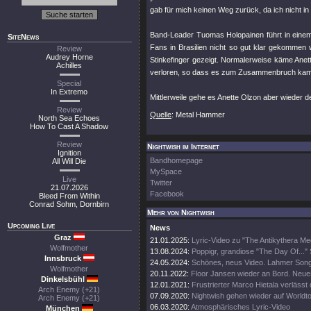
gab für mich keinen Weg zurück, da ich nicht in
Band-Leader Tuomas Holopainen führt in einem I
SiteNews
Fans in Brasilien nicht so gut klar gekommen 
Review
Audrey Horne
Stinkefinger gezeigt. Normalerweise käme Anett
Achilles
verloren, so dass es zum Zusammenbruch kam
Special
In Extremo
Mittlerweile gehe es Anette Olzon aber wieder d
Review
Quelle
: Metal Hammer
North Sea Echoes
How To Cast A Shadow
Review
Nightwish im Internet
Ignition
Bandhomepage
All Will Die
MySpace
Live
Twitter
21.07.2026
Facebook
Bleed From Within
Conrad Sohm, Dornbirn
Mehr von Nightwish
Upcoming Live
News
Graz
21.01.2025:
Lyric-Video zu "The Antikythera M
Wolfmother
13.08.2024:
Poppigr, grandiose "The Day Of..." 
Innsbruck
24.05.2024:
Schönes, neus Video. Lahmer Song
Wolfmother
20.11.2022:
Floor Jansen wieder an Bord. Neue
Dinkelsbühl
12.01.2021:
Frustrierter Marco Hietala verlässt
Arch Enemy (+21)
07.09.2020:
Nightwish gehen wieder auf Worldt
Arch Enemy (+21)
06.03.2020:
Atmosphärisches Lyric-Video
München