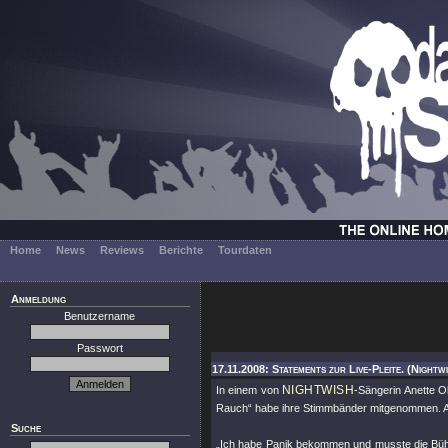
Home
News
Reviews
Berichte
Tourdaten
Anmeldung
Benutzername
Passwort
17.11.2008: Statements zur Live-Pleite. (Nightw
NIGHTWISH
In einem von
-Sängerin Anette O
Rauch“ habe ihre Stimmbänder mitgenommen. Als
Suche
„Ich habe Panik bekommen und musste die Bühn