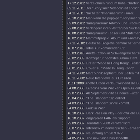
17.12.2011:
Verzeichnen rundum hohe Chartein
09.11.2011:
Der "Storytime" Videoclip ist endlich 
04.11.2011:
Nächster "Imaginaerum" Trailer.
26.10.2011:
Man kann die poppige "Storytime" S
09.09.2011:
"Imaginaerum" Artwork und Track-
22.08.2011:
Verlängern ihren Vertrag bei Nuclea
10.08.2011:
"Imaginarium" Teaser und Statemen
10.02.2011:
Mammutprojekt: Album und Fantasy
27.11.2010:
Deutsche Biografie demnächst erhäl
18.07.2010:
Infos zur kommenden CD
05.03.2010:
Anette Ozlon im Schwangerschaftsu
26.02.2009:
Konzept für nächstes Album steht.
13.02.2009:
Erster "Made In Hong Kong" Trailer
08.01.2009:
Cover zu "Made In Hong Kong".
24.11.2008:
Marco philosophiert über Zeiten mit 
16.11.2008:
Neue Interviews aus Brasilien.
11.11.2008:
Anette Olzon verläßt weinend die B
04.08.2008:
Liveclips vom Wacken Open Air onl
29.07.2008:
Ab Septemebr gibt es neues Futter 
15.04.2008:
"The Islander" Clip online!
24.03.2008:
"The Islander" Single kommt.
04.03.2008:
Gold in Wien
10.10.2007:
Dark Passion Play - der offizielle
10.10.2007:
engagieren PAIN als Support
29.09.2007:
Tourdaten 2008 veröffentlicht
30.07.2007:
Interview im norwegischen Fernse
15.06.2007:
Neuanfang am 28.9.07?
24.05.2007:
The new Voice has landet!!!