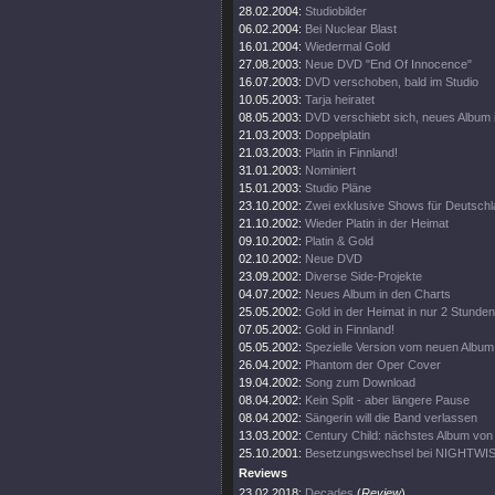
28.02.2004:
Studiobilder
06.02.2004:
Bei Nuclear Blast
16.01.2004:
Wiedermal Gold
27.08.2003:
Neue DVD "End Of Innocence"
16.07.2003:
DVD verschoben, bald im Studio
10.05.2003:
Tarja heiratet
08.05.2003:
DVD verschiebt sich, neues Album 
21.03.2003:
Doppelplatin
21.03.2003:
Platin in Finnland!
31.01.2003:
Nominiert
15.01.2003:
Studio Pläne
23.10.2002:
Zwei exklusive Shows für Deutsch
21.10.2002:
Wieder Platin in der Heimat
09.10.2002:
Platin & Gold
02.10.2002:
Neue DVD
23.09.2002:
Diverse Side-Projekte
04.07.2002:
Neues Album in den Charts
25.05.2002:
Gold in der Heimat in nur 2 Stunden
07.05.2002:
Gold in Finnland!
05.05.2002:
Spezielle Version vom neuen Album
26.04.2002:
Phantom der Oper Cover
19.04.2002:
Song zum Download
08.04.2002:
Kein Split - aber längere Pause
08.04.2002:
Sängerin will die Band verlassen
13.03.2002:
Century Child: nächstes Album v
25.10.2001:
Besetzungswechsel bei NIGHTWI
Reviews
23.02.2018:
Decades
(
Review
)