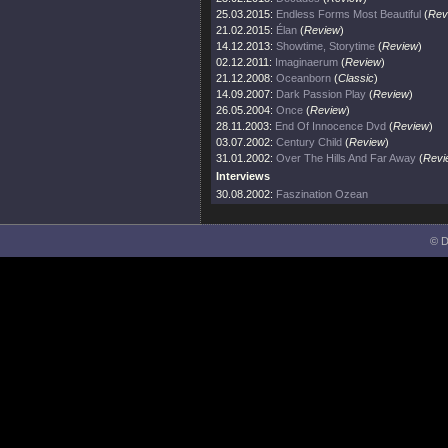
25.03.2015:
Endless Forms Most Beautiful
(
Rev
21.02.2015:
Élan
(
Review
)
14.12.2013:
Showtime, Storytime
(
Review
)
02.12.2011:
Imaginaerum
(
Review
)
21.12.2008:
Oceanborn
(
Classic
)
14.09.2007:
Dark Passion Play
(
Review
)
26.05.2004:
Once
(
Review
)
28.11.2003:
End Of Innocence Dvd
(
Review
)
03.07.2002:
Century Child
(
Review
)
31.01.2002:
Over The Hills And Far Away
(
Revi
Interviews
30.08.2002:
Faszination Ozean
© D