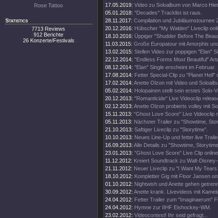
17.05.2019:
Video zu Soloalbum von Marco Hiet
Rose Tattoo
05.01.2018:
"Decades" Tracklist ist raus.
Statistics
28.11.2017:
Compilation und Jubiläumstournee 
20.12.2016:
Hübscher "My Walden" Liveclip onli
7713 Reviews
912 Berichte
18.10.2016:
Üppiger "Shudder Before The Beautif
26 Konzerte/Festivals
11.03.2015:
Große Europatour mit Amorphis un
13.02.2015:
Stellen Video zur poppigen "Elan" Si
22.12.2014:
"Endless Forms Most Beautiful" Art
08.12.2014:
"Elan" Single erscheint im Februar.
17.08.2014:
Fetter Special-Clip zu "Planet Hell" 
17.02.2014:
Anette Olzon mit Video und Soloalb
05.02.2014:
Holopainen stellt sein erstes Solo-V
20.12.2013:
"Romanticide" Live Videoclip releas
02.12.2013:
Anette Olzon probierts volley mit S
15.11.2013:
"Ghost Love Score" Live Videoclip 
05.11.2013:
Nächster Trailer zu "Showtime, Stor
21.10.2013:
Saftiger Liveclip zu "Storytime".
10.10.2013:
Neues Line-Up und fetter live Traile
16.09.2013:
Alle Details zu "Showtime, Storytim
23.01.2013:
"Ghost Love Score" Live Clip online
11.12.2012:
Kreiert Soundtrack zu Walt-Disney
21.11.2012:
Neuer Liveclip zu "I Want My Tears
18.10.2012:
Kompletter Gig mit Floor Jansen onl
01.10.2012:
Nightwish und Anette gehen getren
30.09.2012:
Anette krank. Livevideos mit Kamel
24.04.2012:
Fetter Trailer zum "Imaginaerum" Fi
24.04.2012:
Hymne zur IIHF Eishockey-WM.
23.02.2012:
Videocontest! Ihr seid gefragt...