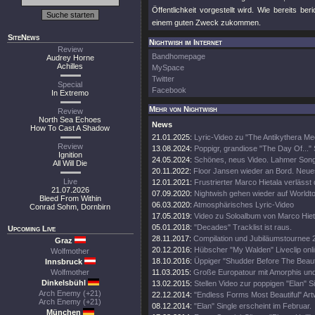
Öffentlichkeit vorgestellt wird. Wie bereits ber
einem guten Zweck zukommen.
SiteNews
Nightwish im Internet
Review
Bandhomepage
Audrey Horne
Achilles
MySpace
Twitter
Special
Facebook
In Extremo
Mehr von Nightwish
Review
North Sea Echoes
News
How To Cast A Shadow
21.01.2025:
Lyric-Video zu "The Antikythera M
Review
13.08.2024:
Poppigr, grandiose "The Day Of..." 
Ignition
24.05.2024:
Schönes, neus Video. Lahmer Song
All Will Die
20.11.2022:
Floor Jansen wieder an Bord. Neue
Live
12.01.2021:
Frustrierter Marco Hietala verlässt
21.07.2026
07.09.2020:
Nightwish gehen wieder auf Worldt
Bleed From Within
06.03.2020:
Atmosphärisches Lyric-Video
Conrad Sohm, Dornbirn
17.05.2019:
Video zu Soloalbum von Marco Hiet
05.01.2018:
"Decades" Tracklist ist raus.
Upcoming Live
28.11.2017:
Compilation und Jubiläumstournee 
Graz
20.12.2016:
Hübscher "My Walden" Liveclip onli
Wolfmother
18.10.2016:
Üppiger "Shudder Before The Beautif
Innsbruck
Wolfmother
11.03.2015:
Große Europatour mit Amorphis un
Dinkelsbühl
13.02.2015:
Stellen Video zur poppigen "Elan" Si
Arch Enemy (+21)
22.12.2014:
"Endless Forms Most Beautiful" Art
Arch Enemy (+21)
08.12.2014:
"Elan" Single erscheint im Februar.
München