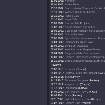
31.01.2003:
Nominiert
15.01.2003:
Studio Pläne
23.10.2002:
Zwei exklusive Shows für Deutsch
21.10.2002:
Wieder Platin in der Heimat
09.10.2002:
Platin & Gold
02.10.2002:
Neue DVD
23.09.2002:
Diverse Side-Projekte
04.07.2002:
Neues Album in den Charts
25.05.2002:
Gold in der Heimat in nur 2 Stunden
07.05.2002:
Gold in Finnland!
05.05.2002:
Spezielle Version vom neuen Album
26.04.2002:
Phantom der Oper Cover
19.04.2002:
Song zum Download
08.04.2002:
Kein Split - aber längere Pause
08.04.2002:
Sängerin will die Band verlassen
13.03.2002:
Century Child: nächstes Album v
25.10.2001:
Besetzungswechsel bei NIGHTWI
Reviews
23.02.2018:
Decades
(
Review
)
25.03.2015:
Endless Forms Most Beautiful
(
Rev
21.02.2015:
Élan
(
Review
)
14.12.2013:
Showtime, Storytime
(
Review
)
02.12.2011:
Imaginaerum
(
Review
)
21.12.2008:
Oceanborn
(
Classic
)
14.09.2007:
Dark Passion Play
(
Review
)
26.05.2004:
Once
(
Review
)
28.11.2003:
End Of Innocence Dvd
(
Review
)
03.07.2002:
Century Child
(
Review
)