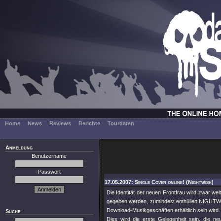
Home
News
Reviews
Berichte
Tourdaten
Anmeldung
Benutzername
Passwort
17.05.2007: Single Cover online! (Nightwish)
Die Identität der neuen Frontfrau wird zwar we
gegeben werden, zumindest enthüllen NIGHTWIS
Download-Musikgeschäften erhältlich sein wird.
Suche
Dies wird die erste Gelegenheit sein, die n