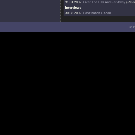
31.01.2002:
Over The Hills And Far Away
(
Revi
Interviews
30.08.2002:
Faszination Ozean
© D