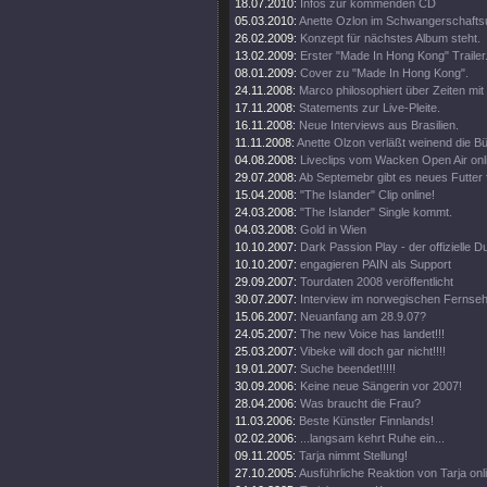
18.07.2010:
Infos zur kommenden CD
05.03.2010:
Anette Ozlon im Schwangerschaftsu
26.02.2009:
Konzept für nächstes Album steht.
13.02.2009:
Erster "Made In Hong Kong" Trailer
08.01.2009:
Cover zu "Made In Hong Kong".
24.11.2008:
Marco philosophiert über Zeiten mit 
17.11.2008:
Statements zur Live-Pleite.
16.11.2008:
Neue Interviews aus Brasilien.
11.11.2008:
Anette Olzon verläßt weinend die B
04.08.2008:
Liveclips vom Wacken Open Air onl
29.07.2008:
Ab Septemebr gibt es neues Futter 
15.04.2008:
"The Islander" Clip online!
24.03.2008:
"The Islander" Single kommt.
04.03.2008:
Gold in Wien
10.10.2007:
Dark Passion Play - der offizielle
10.10.2007:
engagieren PAIN als Support
29.09.2007:
Tourdaten 2008 veröffentlicht
30.07.2007:
Interview im norwegischen Fernse
15.06.2007:
Neuanfang am 28.9.07?
24.05.2007:
The new Voice has landet!!!
25.03.2007:
Vibeke will doch gar nicht!!!!
19.01.2007:
Suche beendet!!!!!
30.09.2006:
Keine neue Sängerin vor 2007!
28.04.2006:
Was braucht die Frau?
11.03.2006:
Beste Künstler Finnlands!
02.02.2006:
...langsam kehrt Ruhe ein...
09.11.2005:
Tarja nimmt Stellung!
27.10.2005:
Ausführliche Reaktion von Tarja onl