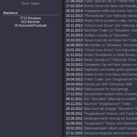
17.08.2014:
Fetter Special-Clip zu "Planet Hell" 
Rose Tattoo
17.02.2014:
Anette Olzon mit Video und Soloalb
05.02.2014:
Holopainen stellt sein erstes Solo-V
Statistics
20.12.2013:
"Romanticide" Live Videoclip releas
7713 Reviews
02.12.2013:
Anette Olzon probierts volley mit S
912 Berichte
26 Konzerte/Festivals
15.11.2013:
"Ghost Love Score" Live Videoclip 
05.11.2013:
Nächster Trailer zu "Showtime, Stor
21.10.2013:
Saftiger Liveclip zu "Storytime".
10.10.2013:
Neues Line-Up und fetter live Traile
16.09.2013:
Alle Details zu "Showtime, Storytim
23.01.2013:
"Ghost Love Score" Live Clip online
11.12.2012:
Kreiert Soundtrack zu Walt-Disney
21.11.2012:
Neuer Liveclip zu "I Want My Tears
18.10.2012:
Kompletter Gig mit Floor Jansen onl
01.10.2012:
Nightwish und Anette gehen getren
30.09.2012:
Anette krank. Livevideos mit Kamel
24.04.2012:
Fetter Trailer zum "Imaginaerum" Fi
24.04.2012:
Hymne zur IIHF Eishockey-WM.
23.02.2012:
Videocontest! Ihr seid gefragt...
17.12.2011:
Verzeichnen rundum hohe Chartein
09.11.2011:
Der "Storytime" Videoclip ist endlich 
04.11.2011:
Nächster "Imaginaerum" Trailer.
26.10.2011:
Man kann die poppige "Storytime" S
09.09.2011:
"Imaginaerum" Artwork und Track-
22.08.2011:
Verlängern ihren Vertrag bei Nuclea
10.08.2011:
"Imaginarium" Teaser und Statemen
10.02.2011:
Mammutprojekt: Album und Fantasy
27.11.2010:
Deutsche Biografie demnächst erhäl