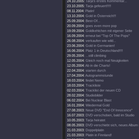
24.10.2005:
Tarja's erstes Kommentar...
23.10.2005:
Tarja gefeuert!!!!!
08.11.2004:
Platin!
13.10.2004:
Gold in Österreich!!!
25.09.2004:
Best-Of...
20.09.2004:
goes even more pop
19.09.2004:
Goldkehlchen mit eigener Seite
16.09.2004:
erneut bei "Top Of The Pops"
26.08.2004:
verkaufen wie wild...
23.06.2004:
Gold in Germanien!
16.06.2004:
Platz 1 in Deutschland!!!!
29.05.2004:
...still climbing
12.05.2004:
Gleich noch mal Neuigkeiten
12.05.2004:
Ab in die Charts!
22.04.2004:
starten durch
17.04.2004:
Autogrammstunde
18.03.2004:
findet Nemo
18.03.2004:
Trackliste
02.03.2004:
Tracklist der neuen CD
28.02.2004:
Studiobilder
06.02.2004:
Bei Nuclear Blast
16.01.2004:
Wiedermal Gold
27.08.2003:
Neue DVD "End Of Innocence"
16.07.2003:
DVD verschoben, bald im Studio
10.05.2003:
Tarja heiratet
08.05.2003:
DVD verschiebt sich, neues Album 
21.03.2003:
Doppelplatin
21.03.2003:
Platin in Finnland!