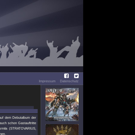
Impressum
Datenschutz
auf dem Debutalbum der
uch schon Gastauftritte
armila (STRATOVARIUS,
nen.