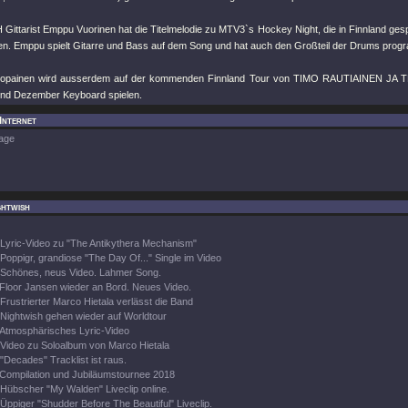
ittarist Emppu Vuorinen hat die Titelmelodie zu MTV3`s Hockey Night, die in Finnland gespi
. Emppu spielt Gitarre und Bass auf dem Song und hat auch den Großteil der Drums progr
opainen wird ausserdem auf der kommenden Finnland Tour von TIMO RAUTIAINEN JA
nd Dezember Keyboard spielen.
 Internet
age
ghtwish
Lyric-Video zu "The Antikythera Mechanism"
Poppigr, grandiose "The Day Of..." Single im Video
Schönes, neus Video. Lahmer Song.
Floor Jansen wieder an Bord. Neues Video.
Frustrierter Marco Hietala verlässt die Band
Nightwish gehen wieder auf Worldtour
Atmosphärisches Lyric-Video
Video zu Soloalbum von Marco Hietala
"Decades" Tracklist ist raus.
Compilation und Jubiläumstournee 2018
Hübscher "My Walden" Liveclip online.
Üppiger "Shudder Before The Beautiful" Liveclip.