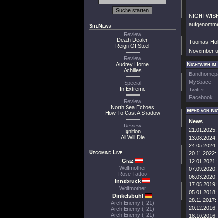
NIGHTWISH G
aufgenommen
SiteNews
Review
Death Dealer
Tuomas Hol
Reign Of Steel
November u
Review
Audrey Horne
Nightwish im
Achilles
Bandhomep
MySpace
Special
In Extremo
Twitter
Facebook
Review
North Sea Echoes
Mehr von Ni
How To Cast A Shadow
News
Review
21.01.2025:
Ignition
All Will Die
13.08.2024:
24.05.2024:
Upcoming Live
20.11.2022:
Graz
12.01.2021:
Wolfmother
07.09.2020:
Rose Tattoo
06.03.2020:
Innsbruck
17.05.2019:
Wolfmother
05.01.2018:
Dinkelsbühl
28.11.2017:
Arch Enemy (+21)
20.12.2016:
Arch Enemy (+21)
Arch Enemy (+21)
18.10.2016: