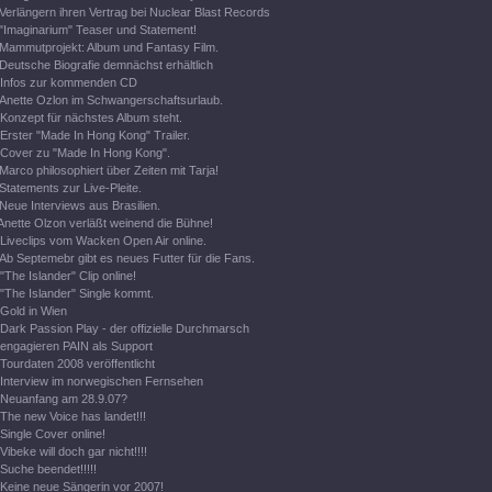
Verlängern ihren Vertrag bei Nuclear Blast Records
"Imaginarium" Teaser und Statement!
Mammutprojekt: Album und Fantasy Film.
Deutsche Biografie demnächst erhältlich
Infos zur kommenden CD
Anette Ozlon im Schwangerschaftsurlaub.
Konzept für nächstes Album steht.
Erster "Made In Hong Kong" Trailer.
Cover zu "Made In Hong Kong".
Marco philosophiert über Zeiten mit Tarja!
Statements zur Live-Pleite.
Neue Interviews aus Brasilien.
Anette Olzon verläßt weinend die Bühne!
Liveclips vom Wacken Open Air online.
Ab Septemebr gibt es neues Futter für die Fans.
"The Islander" Clip online!
"The Islander" Single kommt.
Gold in Wien
Dark Passion Play - der offizielle Durchmarsch
engagieren PAIN als Support
Tourdaten 2008 veröffentlicht
Interview im norwegischen Fernsehen
Neuanfang am 28.9.07?
The new Voice has landet!!!
Single Cover online!
Vibeke will doch gar nicht!!!!
Suche beendet!!!!!
Keine neue Sängerin vor 2007!