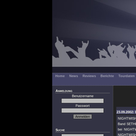
Home
News
Reviews
Berichte
Tourdaten
Anmeldung
Benutzername
Passwort
23.09.2002: 
NIGHTWISH 
Band SETHIA
bei NIGHTW
Suche
NIGHTWISH,