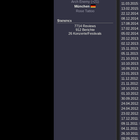
Arch Enemy (+21)
11.03.2015:
München
13.02.2015:
Rose Tattoo
22.12.2014:
08.12.2014:
Statistics
17.08.2014:
7714 Reviews
17.02.2014:
912 Berichte
26 Konzerte/Festivals
05.02.2014:
20.12.2013:
02.12.2013:
15.11.2013:
05.11.2013:
21.10.2013:
10.10.2013:
16.09.2013:
23.01.2013:
11.12.2012:
21.11.2012:
18.10.2012:
01.10.2012:
30.09.2012:
24.04.2012:
24.04.2012:
23.02.2012:
17.12.2011:
09.11.2011:
04.11.2011:
26.10.2011:
09.09.2011: