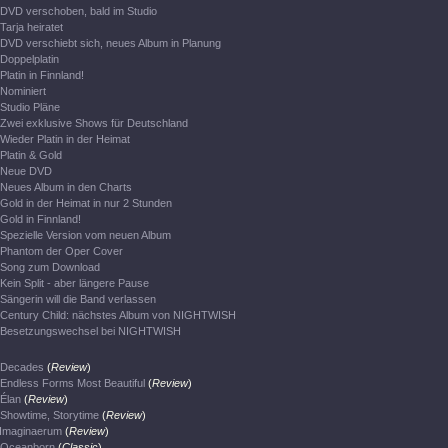
DVD verschoben, bald im Studio
Tarja heiratet
DVD verschiebt sich, neues Album in Planung
Doppelplatin
Platin in Finnland!
Nominiert
Studio Pläne
Zwei exklusive Shows für Deutschland
Wieder Platin in der Heimat
Platin & Gold
Neue DVD
Neues Album in den Charts
Gold in der Heimat in nur 2 Stunden
Gold in Finnland!
Spezielle Version vom neuen Album
Phantom der Oper Cover
Song zum Download
Kein Split - aber längere Pause
Sängerin will die Band verlassen
Century Child: nächstes Album von NIGHTWISH
Besetzungswechsel bei NIGHTWISH
Decades
(
Review
)
Endless Forms Most Beautiful
(
Review
)
Élan
(
Review
)
Showtime, Storytime
(
Review
)
Imaginaerum
(
Review
)
Oceanborn
(
Classic
)