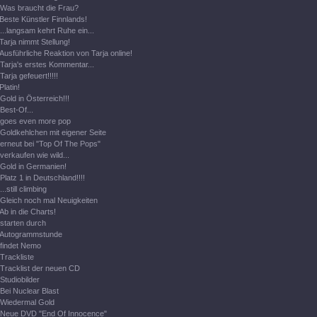
Was braucht die Frau?
Beste Künstler Finnlands!
...langsam kehrt Ruhe ein...
Tarja nimmt Stellung!
Ausführliche Reaktion von Tarja online!
Tarja's erstes Kommentar...
Tarja gefeuert!!!!!
Platin!
Gold in Österreich!!!
Best-Of...
goes even more pop
Goldkehlchen mit eigener Seite
erneut bei "Top Of The Pops"
verkaufen wie wild...
Gold in Germanien!
Platz 1 in Deutschland!!!!
...still climbing
Gleich noch mal Neuigkeiten
Ab in die Charts!
starten durch
Autogrammstunde
findet Nemo
Trackliste
Tracklist der neuen CD
Studiobilder
Bei Nuclear Blast
Wiedermal Gold
Neue DVD "End Of Innocence"