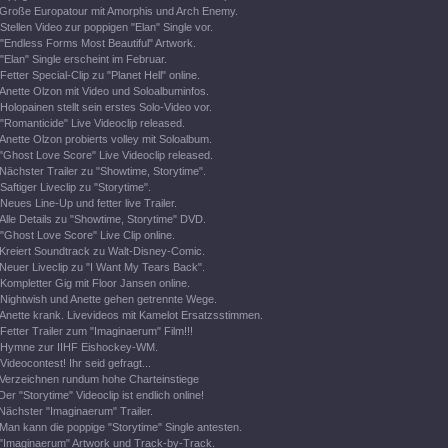
Große Europatour mit Amorphis und Arch Enemy.
Stellen Video zur poppigen "Elan" Single vor.
"Endless Forms Most Beautiful" Artwork.
"Elan" Single erscheint im Februar.
Fetter Special-Clip zu "Planet Hell" online.
Anette Olzon mit Video und Soloalbuminfos.
Holopainen stellt sein erstes Solo-Video vor.
"Romanticide" Live Videoclip released.
Anette Olzon probierts volley mit Soloalbum.
"Ghost Love Score" Live Videoclip released.
Nächster Trailer zu "Showtime, Storytime".
Saftiger Liveclip zu "Storytime".
Neues Line-Up und fetter live Trailer.
Alle Details zu "Showtime, Storytime" DVD.
"Ghost Love Score" Live Clip online.
Kreiert Soundtrack zu Walt-Disney-Comic.
Neuer Liveclip zu "I Want My Tears Back".
Kompletter Gig mit Floor Jansen online.
Nightwish und Anette gehen getrennte Wege.
Anette krank. Livevideos mit Kamelot Ersatzsstimmen.
Fetter Trailer zum "Imaginaerum" Film!!!
Hymne zur IIHF Eishockey-WM.
Videocontest! Ihr seid gefragt...
Verzeichnen rundum hohe Charteinstiege
Der "Storytime" Videoclip ist endlich online!
Nächster "Imaginaerum" Trailer.
Man kann die poppige "Storytime" Single antesten.
"Imaginaerum" Artwork und Track-by-Track.