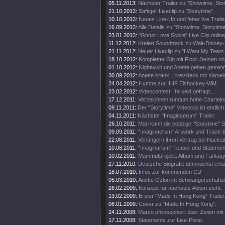
05.11.2013:
Nächster Trailer zu "Showtime, Stor
21.10.2013:
Saftiger Liveclip zu "Storytime".
10.10.2013:
Neues Line-Up und fetter live Traile
16.09.2013:
Alle Details zu "Showtime, Storytim
23.01.2013:
"Ghost Love Score" Live Clip online
11.12.2012:
Kreiert Soundtrack zu Walt-Disney
21.11.2012:
Neuer Liveclip zu "I Want My Tears
18.10.2012:
Kompletter Gig mit Floor Jansen onl
01.10.2012:
Nightwish und Anette gehen getren
30.09.2012:
Anette krank. Livevideos mit Kamel
24.04.2012:
Hymne zur IIHF Eishockey-WM.
23.02.2012:
Videocontest! Ihr seid gefragt...
17.12.2011:
Verzeichnen rundum hohe Chartein
09.11.2011:
Der "Storytime" Videoclip ist endlich 
04.11.2011:
Nächster "Imaginaerum" Trailer.
26.10.2011:
Man kann die poppige "Storytime" S
09.09.2011:
"Imaginaerum" Artwork und Track-
22.08.2011:
Verlängern ihren Vertrag bei Nuclea
10.08.2011:
"Imaginarium" Teaser und Statemen
10.02.2011:
Mammutprojekt: Album und Fantasy
27.11.2010:
Deutsche Biografie demnächst erhäl
18.07.2010:
Infos zur kommenden CD
05.03.2010:
Anette Ozlon im Schwangerschaftsu
26.02.2009:
Konzept für nächstes Album steht.
13.02.2009:
Erster "Made In Hong Kong" Trailer
08.01.2009:
Cover zu "Made In Hong Kong".
24.11.2008:
Marco philosophiert über Zeiten mit 
17.11.2008:
Statements zur Live-Pleite.