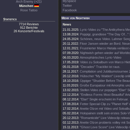
MySpace
Arch Enemy (+21)
Twitter
München
Rose Tattoo
Facebook
Mehr von Nightwish
Statistics
7714 Reviews
News
912 Berichte
21.01.2025:
Lyric-Video zu "The Antikythera M
26 Konzerte/Festivals
13.08.2024:
Poppigr, grandiose "The Day Of..." 
24.05.2024:
Schönes, neus Video. Lahmer Song
20.11.2022:
Floor Jansen wieder an Bord. Neue
12.01.2021:
Frustrierter Marco Hietala verlässt
07.09.2020:
Nightwish gehen wieder auf Worldt
06.03.2020:
Atmosphärisches Lyric-Video
17.05.2019:
Video zu Soloalbum von Marco Hiet
05.01.2018:
"Decades" Tracklist ist raus.
28.11.2017:
Compilation und Jubiläumstournee 
20.12.2016:
Hübscher "My Walden" Liveclip onli
18.10.2016:
Üppiger "Shudder Before The Beautif
11.03.2015:
Große Europatour mit Amorphis un
13.02.2015:
Stellen Video zur poppigen "Elan" Si
22.12.2014:
"Endless Forms Most Beautiful" Art
08.12.2014:
"Elan" Single erscheint im Februar.
17.08.2014:
Fetter Special-Clip zu "Planet Hell" 
17.02.2014:
Anette Olzon mit Video und Soloalb
05.02.2014:
Holopainen stellt sein erstes Solo-V
20.12.2013:
"Romanticide" Live Videoclip releas
02.12.2013:
Anette Olzon probierts volley mit S
15.11.2013:
"Ghost Love Score" Live Videoclip 