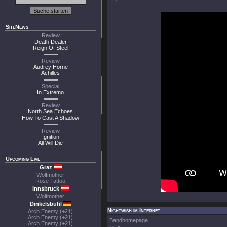
SiteNews
Review
Death Dealer
Reign Of Steel
Review
Audrey Horne
Achilles
Special
In Extremo
Review
North Sea Echoes
How To Cast A Shadow
Review
Ignition
All Will Die
Upcoming Live
Graz
Wolfmother
Rose Tattoo
Innsbruck
Wolfmother
Dinkelsbühl
Nightwish im Internet
Arch Enemy (+21)
Arch Enemy (+21)
Bandhomepage
Arch Enemy (+21)