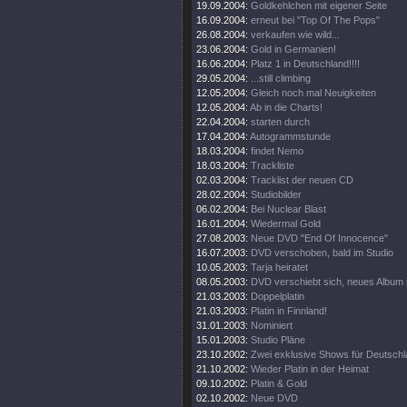
19.09.2004:
Goldkehlchen mit eigener Seite
16.09.2004:
erneut bei "Top Of The Pops"
26.08.2004:
verkaufen wie wild...
23.06.2004:
Gold in Germanien!
16.06.2004:
Platz 1 in Deutschland!!!!
29.05.2004:
...still climbing
12.05.2004:
Gleich noch mal Neuigkeiten
12.05.2004:
Ab in die Charts!
22.04.2004:
starten durch
17.04.2004:
Autogrammstunde
18.03.2004:
findet Nemo
18.03.2004:
Trackliste
02.03.2004:
Tracklist der neuen CD
28.02.2004:
Studiobilder
06.02.2004:
Bei Nuclear Blast
16.01.2004:
Wiedermal Gold
27.08.2003:
Neue DVD "End Of Innocence"
16.07.2003:
DVD verschoben, bald im Studio
10.05.2003:
Tarja heiratet
08.05.2003:
DVD verschiebt sich, neues Album 
21.03.2003:
Doppelplatin
21.03.2003:
Platin in Finnland!
31.01.2003:
Nominiert
15.01.2003:
Studio Pläne
23.10.2002:
Zwei exklusive Shows für Deutsch
21.10.2002:
Wieder Platin in der Heimat
09.10.2002:
Platin & Gold
02.10.2002:
Neue DVD