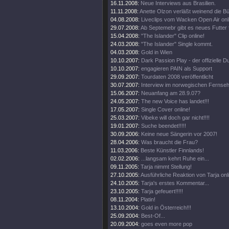
16.11.2008:
Neue Interviews aus Brasilien.
11.11.2008:
Anette Olzon verläßt weinend die B
04.08.2008:
Liveclips vom Wacken Open Air onl
29.07.2008:
Ab Septemebr gibt es neues Futter 
15.04.2008:
"The Islander" Clip online!
24.03.2008:
"The Islander" Single kommt.
04.03.2008:
Gold in Wien
10.10.2007:
Dark Passion Play - der offizielle
10.10.2007:
engagieren PAIN als Support
29.09.2007:
Tourdaten 2008 veröffentlicht
30.07.2007:
Interview im norwegischen Fernse
15.06.2007:
Neuanfang am 28.9.07?
24.05.2007:
The new Voice has landet!!!
17.05.2007:
Single Cover online!
25.03.2007:
Vibeke will doch gar nicht!!!!
19.01.2007:
Suche beendet!!!!!
30.09.2006:
Keine neue Sängerin vor 2007!
28.04.2006:
Was braucht die Frau?
11.03.2006:
Beste Künstler Finnlands!
02.02.2006:
...langsam kehrt Ruhe ein...
09.11.2005:
Tarja nimmt Stellung!
27.10.2005:
Ausführliche Reaktion von Tarja onl
24.10.2005:
Tarja's erstes Kommentar...
23.10.2005:
Tarja gefeuert!!!!!
08.11.2004:
Platin!
13.10.2004:
Gold in Österreich!!!
25.09.2004:
Best-Of...
20.09.2004:
goes even more pop