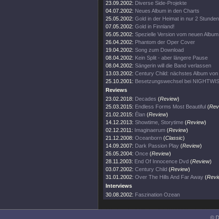
23.09.2002:
Diverse Side-Projekte
04.07.2002:
Neues Album in den Charts
25.05.2002:
Gold in der Heimat in nur 2 Stunden
07.05.2002:
Gold in Finnland!
05.05.2002:
Spezielle Version vom neuen Album
26.04.2002:
Phantom der Oper Cover
19.04.2002:
Song zum Download
08.04.2002:
Kein Split - aber längere Pause
08.04.2002:
Sängerin will die Band verlassen
13.03.2002:
Century Child: nächstes Album v
25.10.2001:
Besetzungswechsel bei NIGHTWI
Reviews
23.02.2018:
Decades
(
Review
)
25.03.2015:
Endless Forms Most Beautiful
(
Rev
21.02.2015:
Élan
(
Review
)
14.12.2013:
Showtime, Storytime
(
Review
)
02.12.2011:
Imaginaerum
(
Review
)
21.12.2008:
Oceanborn
(
Classic
)
14.09.2007:
Dark Passion Play
(
Review
)
26.05.2004:
Once
(
Review
)
28.11.2003:
End Of Innocence Dvd
(
Review
)
03.07.2002:
Century Child
(
Review
)
31.01.2002:
Over The Hills And Far Away
(
Revi
Interviews
30.08.2002:
Faszination Ozean
© D