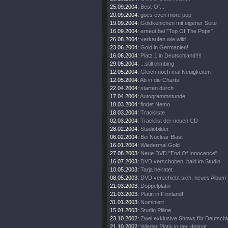
25.09.2004:
Best-Of...
20.09.2004:
goes even more pop
19.09.2004:
Goldkehlchen mit eigener Seite
16.09.2004:
erneut bei "Top Of The Pops"
26.08.2004:
verkaufen wie wild...
23.06.2004:
Gold in Germanien!
16.06.2004:
Platz 1 in Deutschland!!!!
29.05.2004:
...still climbing
12.05.2004:
Gleich noch mal Neuigkeiten
12.05.2004:
Ab in die Charts!
22.04.2004:
starten durch
17.04.2004:
Autogrammstunde
18.03.2004:
findet Nemo
18.03.2004:
Trackliste
02.03.2004:
Tracklist der neuen CD
28.02.2004:
Studiobilder
06.02.2004:
Bei Nuclear Blast
16.01.2004:
Wiedermal Gold
27.08.2003:
Neue DVD "End Of Innocence"
16.07.2003:
DVD verschoben, bald im Studio
10.05.2003:
Tarja heiratet
08.05.2003:
DVD verschiebt sich, neues Album 
21.03.2003:
Doppelplatin
21.03.2003:
Platin in Finnland!
31.01.2003:
Nominiert
15.01.2003:
Studio Pläne
23.10.2002:
Zwei exklusive Shows für Deutsch
21.10.2002:
Wieder Platin in der Heimat