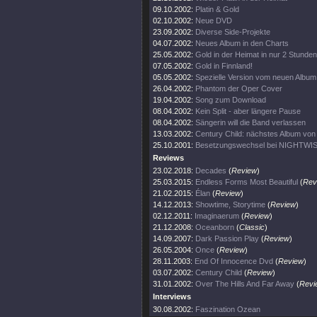
09.10.2002:
Platin & Gold
02.10.2002:
Neue DVD
23.09.2002:
Diverse Side-Projekte
04.07.2002:
Neues Album in den Charts
25.05.2002:
Gold in der Heimat in nur 2 Stunden
07.05.2002:
Gold in Finnland!
05.05.2002:
Spezielle Version vom neuen Album
26.04.2002:
Phantom der Oper Cover
19.04.2002:
Song zum Download
08.04.2002:
Kein Split - aber längere Pause
08.04.2002:
Sängerin will die Band verlassen
13.03.2002:
Century Child: nächstes Album v
25.10.2001:
Besetzungswechsel bei NIGHTWI
Reviews
23.02.2018:
Decades
(
Review
)
25.03.2015:
Endless Forms Most Beautiful
(
Rev
21.02.2015:
Élan
(
Review
)
14.12.2013:
Showtime, Storytime
(
Review
)
02.12.2011:
Imaginaerum
(
Review
)
21.12.2008:
Oceanborn
(
Classic
)
14.09.2007:
Dark Passion Play
(
Review
)
26.05.2004:
Once
(
Review
)
28.11.2003:
End Of Innocence Dvd
(
Review
)
03.07.2002:
Century Child
(
Review
)
31.01.2002:
Over The Hills And Far Away
(
Revi
Interviews
30.08.2002:
Faszination Ozean