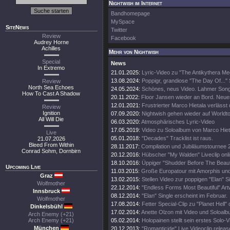
Nightwish im Internet
Bandhomepage
MySpace
SiteNews
Twitter
Review
Facebook
Audrey Horne
Achilles
Mehr von Nightwish
Special
News
In Extremo
21.01.2025:
Lyric-Video zu "The Antikythera M
13.08.2024:
Poppigr, grandiose "The Day Of..." 
Review
North Sea Echoes
24.05.2024:
Schönes, neus Video. Lahmer Song
How To Cast A Shadow
20.11.2022:
Floor Jansen wieder an Bord. Neue
12.01.2021:
Frustrierter Marco Hietala verlässt
Review
Ignition
07.09.2020:
Nightwish gehen wieder auf Worldt
All Will Die
06.03.2020:
Atmosphärisches Lyric-Video
17.05.2019:
Video zu Soloalbum von Marco Hiet
Live
05.01.2018:
"Decades" Tracklist ist raus.
21.07.2026
Bleed From Within
28.11.2017:
Compilation und Jubiläumstournee 
Conrad Sohm, Dornbirn
20.12.2016:
Hübscher "My Walden" Liveclip onli
18.10.2016:
Üppiger "Shudder Before The Beautif
Upcoming Live
11.03.2015:
Große Europatour mit Amorphis un
Graz
13.02.2015:
Stellen Video zur poppigen "Elan" Si
Wolfmother
22.12.2014:
"Endless Forms Most Beautiful" Art
Innsbruck
08.12.2014:
"Elan" Single erscheint im Februar.
Wolfmother
17.08.2014:
Fetter Special-Clip zu "Planet Hell" 
Dinkelsbühl
17.02.2014:
Anette Olzon mit Video und Soloalb
Arch Enemy (+21)
Arch Enemy (+21)
05.02.2014:
Holopainen stellt sein erstes Solo-V
München
20.12.2013:
"Romanticide" Live Videoclip releas