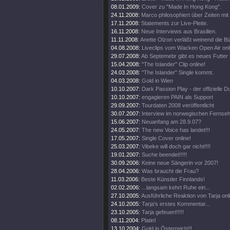
08.01.2009:
Cover zu "Made In Hong Kong".
24.11.2008:
Marco philosophiert über Zeiten mit 
17.11.2008:
Statements zur Live-Pleite.
16.11.2008:
Neue Interviews aus Brasilien.
11.11.2008:
Anette Olzon verläßt weinend die B
04.08.2008:
Liveclips vom Wacken Open Air onl
29.07.2008:
Ab Septemebr gibt es neues Futter 
15.04.2008:
"The Islander" Clip online!
24.03.2008:
"The Islander" Single kommt.
04.03.2008:
Gold in Wien
10.10.2007:
Dark Passion Play - der offizielle
10.10.2007:
engagieren PAIN als Support
29.09.2007:
Tourdaten 2008 veröffentlicht
30.07.2007:
Interview im norwegischen Fernse
15.06.2007:
Neuanfang am 28.9.07?
24.05.2007:
The new Voice has landet!!!
17.05.2007:
Single Cover online!
25.03.2007:
Vibeke will doch gar nicht!!!!
19.01.2007:
Suche beendet!!!!!
30.09.2006:
Keine neue Sängerin vor 2007!
28.04.2006:
Was braucht die Frau?
11.03.2006:
Beste Künstler Finnlands!
02.02.2006:
...langsam kehrt Ruhe ein...
27.10.2005:
Ausführliche Reaktion von Tarja onl
24.10.2005:
Tarja's erstes Kommentar...
23.10.2005:
Tarja gefeuert!!!!!
08.11.2004:
Platin!
13.10.2004:
Gold in Österreich!!!