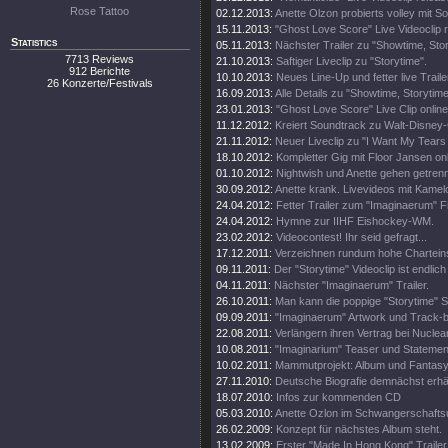
Rose Tattoo
02.12.2013:
Anette Olzon probierts volley mit S
15.11.2013:
"Ghost Love Score" Live Videoclip 
Statistics
05.11.2013:
Nächster Trailer zu "Showtime, Stor
7713 Reviews
21.10.2013:
Saftiger Liveclip zu "Storytime".
912 Berichte
10.10.2013:
Neues Line-Up und fetter live Traile
26 Konzerte/Festivals
16.09.2013:
Alle Details zu "Showtime, Storytim
23.01.2013:
"Ghost Love Score" Live Clip online
11.12.2012:
Kreiert Soundtrack zu Walt-Disney
21.11.2012:
Neuer Liveclip zu "I Want My Tears
18.10.2012:
Kompletter Gig mit Floor Jansen onl
01.10.2012:
Nightwish und Anette gehen getren
30.09.2012:
Anette krank. Livevideos mit Kamel
24.04.2012:
Fetter Trailer zum "Imaginaerum" Fi
24.04.2012:
Hymne zur IIHF Eishockey-WM.
23.02.2012:
Videocontest! Ihr seid gefragt...
17.12.2011:
Verzeichnen rundum hohe Chartein
09.11.2011:
Der "Storytime" Videoclip ist endlich 
04.11.2011:
Nächster "Imaginaerum" Trailer.
26.10.2011:
Man kann die poppige "Storytime" S
09.09.2011:
"Imaginaerum" Artwork und Track-
22.08.2011:
Verlängern ihren Vertrag bei Nuclea
10.08.2011:
"Imaginarium" Teaser und Statemen
10.02.2011:
Mammutprojekt: Album und Fantasy
27.11.2010:
Deutsche Biografie demnächst erhäl
18.07.2010:
Infos zur kommenden CD
05.03.2010:
Anette Ozlon im Schwangerschaftsu
26.02.2009:
Konzept für nächstes Album steht.
13.02.2009:
Erster "Made In Hong Kong" Trailer