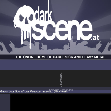
Kein Bild vorhanden.
"Ghost Love Score" Live Videoclip released. (Nightwish)