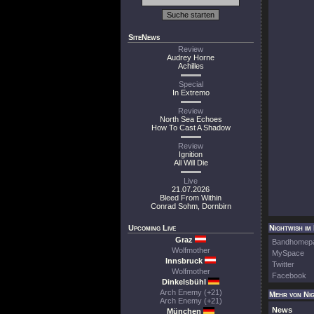
SiteNews
Review
Audrey Horne
Achilles
Special
In Extremo
Review
North Sea Echoes
How To Cast A Shadow
Review
Ignition
All Will Die
Live
21.07.2026
Bleed From Within
Conrad Sohm, Dornbirn
Upcoming Live
Nightwish im
Graz
Bandhomep
Wolfmother
MySpace
Innsbruck
Twitter
Wolfmother
Facebook
Dinkelsbühl
Arch Enemy (+21)
Mehr von Ni
Arch Enemy (+21)
News
München