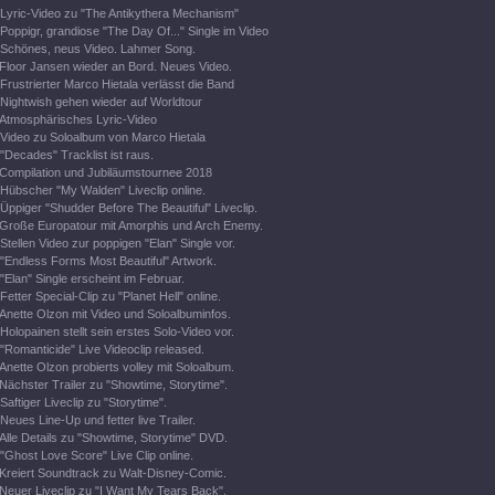
Lyric-Video zu "The Antikythera Mechanism"
Poppigr, grandiose "The Day Of..." Single im Video
Schönes, neus Video. Lahmer Song.
Floor Jansen wieder an Bord. Neues Video.
Frustrierter Marco Hietala verlässt die Band
Nightwish gehen wieder auf Worldtour
Atmosphärisches Lyric-Video
Video zu Soloalbum von Marco Hietala
"Decades" Tracklist ist raus.
Compilation und Jubiläumstournee 2018
Hübscher "My Walden" Liveclip online.
Üppiger "Shudder Before The Beautiful" Liveclip.
Große Europatour mit Amorphis und Arch Enemy.
Stellen Video zur poppigen "Elan" Single vor.
"Endless Forms Most Beautiful" Artwork.
"Elan" Single erscheint im Februar.
Fetter Special-Clip zu "Planet Hell" online.
Anette Olzon mit Video und Soloalbuminfos.
Holopainen stellt sein erstes Solo-Video vor.
"Romanticide" Live Videoclip released.
Anette Olzon probierts volley mit Soloalbum.
Nächster Trailer zu "Showtime, Storytime".
Saftiger Liveclip zu "Storytime".
Neues Line-Up und fetter live Trailer.
Alle Details zu "Showtime, Storytime" DVD.
"Ghost Love Score" Live Clip online.
Kreiert Soundtrack zu Walt-Disney-Comic.
Neuer Liveclip zu "I Want My Tears Back".