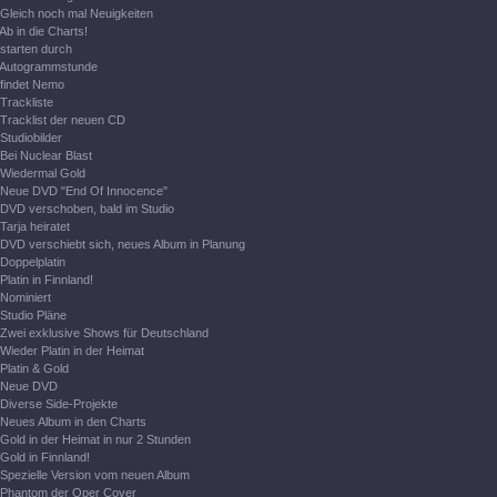
Gleich noch mal Neuigkeiten
Ab in die Charts!
starten durch
Autogrammstunde
findet Nemo
Trackliste
Tracklist der neuen CD
Studiobilder
Bei Nuclear Blast
Wiedermal Gold
Neue DVD "End Of Innocence"
DVD verschoben, bald im Studio
Tarja heiratet
DVD verschiebt sich, neues Album in Planung
Doppelplatin
Platin in Finnland!
Nominiert
Studio Pläne
Zwei exklusive Shows für Deutschland
Wieder Platin in der Heimat
Platin & Gold
Neue DVD
Diverse Side-Projekte
Neues Album in den Charts
Gold in der Heimat in nur 2 Stunden
Gold in Finnland!
Spezielle Version vom neuen Album
Phantom der Oper Cover