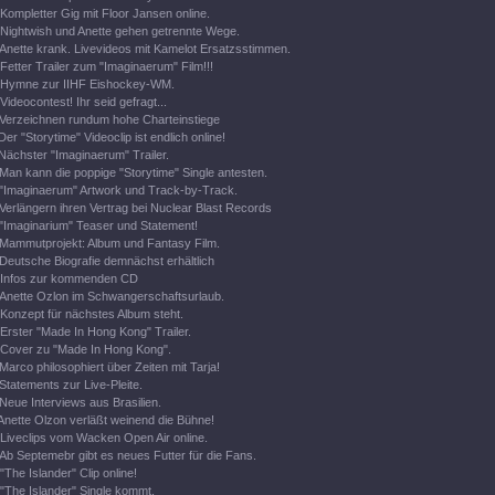
Kompletter Gig mit Floor Jansen online.
Nightwish und Anette gehen getrennte Wege.
Anette krank. Livevideos mit Kamelot Ersatzsstimmen.
Fetter Trailer zum "Imaginaerum" Film!!!
Hymne zur IIHF Eishockey-WM.
Videocontest! Ihr seid gefragt...
Verzeichnen rundum hohe Charteinstiege
Der "Storytime" Videoclip ist endlich online!
Nächster "Imaginaerum" Trailer.
Man kann die poppige "Storytime" Single antesten.
"Imaginaerum" Artwork und Track-by-Track.
Verlängern ihren Vertrag bei Nuclear Blast Records
"Imaginarium" Teaser und Statement!
Mammutprojekt: Album und Fantasy Film.
Deutsche Biografie demnächst erhältlich
Infos zur kommenden CD
Anette Ozlon im Schwangerschaftsurlaub.
Konzept für nächstes Album steht.
Erster "Made In Hong Kong" Trailer.
Cover zu "Made In Hong Kong".
Marco philosophiert über Zeiten mit Tarja!
Statements zur Live-Pleite.
Neue Interviews aus Brasilien.
Anette Olzon verläßt weinend die Bühne!
Liveclips vom Wacken Open Air online.
Ab Septemebr gibt es neues Futter für die Fans.
"The Islander" Clip online!
"The Islander" Single kommt.