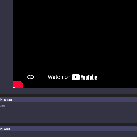
 Internet
age
ghtwish