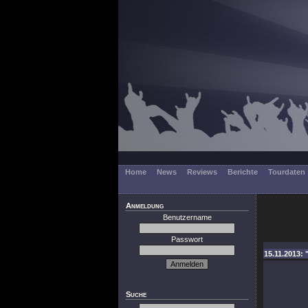
Home
News
Reviews
Berichte
Tourdaten
Anmeldung
Benutzername
Passwort
15.11.2013: 
Suche