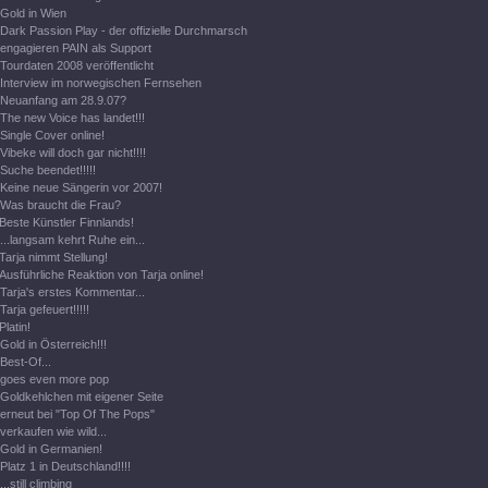
Gold in Wien
Dark Passion Play - der offizielle Durchmarsch
engagieren PAIN als Support
Tourdaten 2008 veröffentlicht
Interview im norwegischen Fernsehen
Neuanfang am 28.9.07?
The new Voice has landet!!!
Single Cover online!
Vibeke will doch gar nicht!!!!
Suche beendet!!!!!
Keine neue Sängerin vor 2007!
Was braucht die Frau?
Beste Künstler Finnlands!
...langsam kehrt Ruhe ein...
Tarja nimmt Stellung!
Ausführliche Reaktion von Tarja online!
Tarja's erstes Kommentar...
Tarja gefeuert!!!!!
Platin!
Gold in Österreich!!!
Best-Of...
goes even more pop
Goldkehlchen mit eigener Seite
erneut bei "Top Of The Pops"
verkaufen wie wild...
Gold in Germanien!
Platz 1 in Deutschland!!!!
...still climbing