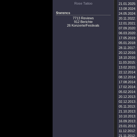
Rose Tattoo
21.01.2025:
13.08.2024:
Statistics
24.05.2024:
7713 Reviews
20.11.2022:
912 Berichte
12.01.2021:
26 Konzerte/Festivals
07.09.2020:
06.03.2020:
17.05.2019:
05.01.2018:
28.11.2017:
20.12.2016:
18.10.2016:
11.03.2015:
13.02.2015:
22.12.2014:
08.12.2014:
17.08.2014:
17.02.2014:
05.02.2014:
20.12.2013:
02.12.2013:
05.11.2013:
21.10.2013:
10.10.2013:
16.09.2013:
23.01.2013:
11.12.2012:
21.11.2012: