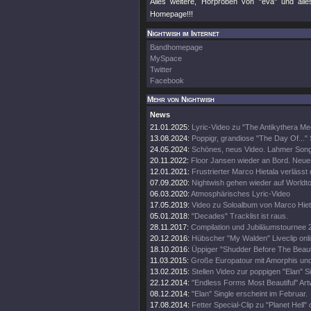
Alles weitere, Hörproben von "eva" und all
Homepage!!!
Nightwish im Internet
Bandhomepage
MySpace
Twitter
Facebook
Mehr von Nightwish
News
21.01.2025:
Lyric-Video zu "The Antikythera M
13.08.2024:
Poppigr, grandiose "The Day Of..." 
24.05.2024:
Schönes, neus Video. Lahmer Song
20.11.2022:
Floor Jansen wieder an Bord. Neue
12.01.2021:
Frustrierter Marco Hietala verlässt
07.09.2020:
Nightwish gehen wieder auf Worldt
06.03.2020:
Atmosphärisches Lyric-Video
17.05.2019:
Video zu Soloalbum von Marco Hiet
05.01.2018:
"Decades" Tracklist ist raus.
28.11.2017:
Compilation und Jubiläumstournee 
20.12.2016:
Hübscher "My Walden" Liveclip onli
18.10.2016:
Üppiger "Shudder Before The Beautif
11.03.2015:
Große Europatour mit Amorphis un
13.02.2015:
Stellen Video zur poppigen "Elan" Si
22.12.2014:
"Endless Forms Most Beautiful" Art
08.12.2014:
"Elan" Single erscheint im Februar.
17.08.2014:
Fetter Special-Clip zu "Planet Hell" 