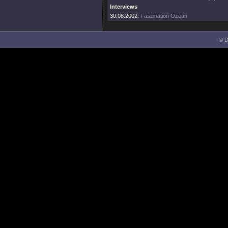
Interviews
30.08.2002:
Faszination Ozean
© D