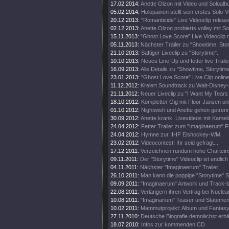
17.02.2014:
Anette Olzon mit Video und Soloalb
05.02.2014:
Holopainen stellt sein erstes Solo-V
20.12.2013:
"Romanticide" Live Videoclip releas
02.12.2013:
Anette Olzon probierts volley mit S
15.11.2013:
"Ghost Love Score" Live Videoclip 
05.11.2013:
Nächster Trailer zu "Showtime, Stor
21.10.2013:
Saftiger Liveclip zu "Storytime".
10.10.2013:
Neues Line-Up und fetter live Traile
16.09.2013:
Alle Details zu "Showtime, Storytim
23.01.2013:
"Ghost Love Score" Live Clip online
11.12.2012:
Kreiert Soundtrack zu Walt-Disney
21.11.2012:
Neuer Liveclip zu "I Want My Tears
18.10.2012:
Kompletter Gig mit Floor Jansen onl
01.10.2012:
Nightwish und Anette gehen getren
30.09.2012:
Anette krank. Livevideos mit Kamel
24.04.2012:
Fetter Trailer zum "Imaginaerum" Fi
24.04.2012:
Hymne zur IIHF Eishockey-WM.
23.02.2012:
Videocontest! Ihr seid gefragt...
17.12.2011:
Verzeichnen rundum hohe Chartein
09.11.2011:
Der "Storytime" Videoclip ist endlich 
04.11.2011:
Nächster "Imaginaerum" Trailer.
26.10.2011:
Man kann die poppige "Storytime" S
09.09.2011:
"Imaginaerum" Artwork und Track-
22.08.2011:
Verlängern ihren Vertrag bei Nuclea
10.08.2011:
"Imaginarium" Teaser und Statemen
10.02.2011:
Mammutprojekt: Album und Fantasy
27.11.2010:
Deutsche Biografie demnächst erhäl
18.07.2010:
Infos zur kommenden CD