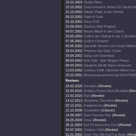
15.01.2003:
Studio Pläne
23.10.2002:
Zwei exklusive Shows für Deutsch
21.10.2002:
Wieder Platin in der Heimat
09.10.2002:
Platin & Gold
02.10.2002:
Neue DVD
23.09.2002:
Diverse Side-Projekte
04.07.2002:
Neues Album in den Charts
25.05.2002:
Gold in der Heimat in nur 2 Stunden
07.05.2002:
Gold in Finnland!
05.05.2002:
Spezielle Version vom neuen Album
26.04.2002:
Phantom der Oper Cover
19.04.2002:
Song zum Download
08.04.2002:
Kein Split - aber längere Pause
08.04.2002:
Sängerin will die Band verlassen
13.03.2002:
Century Child: nächstes Album v
25.10.2001:
Besetzungswechsel bei NIGHTWI
Reviews
23.02.2018:
Decades
(
Review
)
25.03.2015:
Endless Forms Most Beautiful
(
Rev
21.02.2015:
Élan
(
Review
)
14.12.2013:
Showtime, Storytime
(
Review
)
02.12.2011:
Imaginaerum
(
Review
)
21.12.2008:
Oceanborn
(
Classic
)
14.09.2007:
Dark Passion Play
(
Review
)
26.05.2004:
Once
(
Review
)
28.11.2003:
End Of Innocence Dvd
(
Review
)
03.07.2002:
Century Child
(
Review
)
31.01.2002:
Over The Hills And Far Away
(
Revi