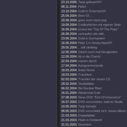
23.10.2005:
Tarja gefeuert!!!!!
08.11.2004:
Platin!
13.10.2004:
Gold in Österreich!!!
25.09.2004:
Best-Of...
20.09.2004:
goes even more pop
19.09.2004:
Goldkehlchen mit eigener Seite
16.09.2004:
erneut bei "Top Of The Pops"
26.08.2004:
verkaufen wie wild...
23.06.2004:
Gold in Germanien!
16.06.2004:
Platz 1 in Deutschland!!!!
29.05.2004:
...still climbing
12.05.2004:
Gleich noch mal Neuigkeiten
12.05.2004:
Ab in die Charts!
22.04.2004:
starten durch
17.04.2004:
Autogrammstunde
18.03.2004:
findet Nemo
18.03.2004:
Trackliste
02.03.2004:
Tracklist der neuen CD
28.02.2004:
Studiobilder
06.02.2004:
Bei Nuclear Blast
16.01.2004:
Wiedermal Gold
27.08.2003:
Neue DVD "End Of Innocence"
16.07.2003:
DVD verschoben, bald im Studio
10.05.2003:
Tarja heiratet
08.05.2003:
DVD verschiebt sich, neues Album 
21.03.2003:
Doppelplatin
21.03.2003:
Platin in Finnland!
31.01.2003:
Nominiert