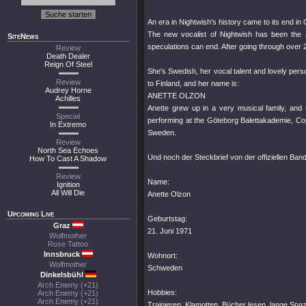
An era in Nightwish's history came to its end in 
The new vocalist of Nightwish has been the s
SiteNews
speculations can end. After going through over
Review
Death Dealer
Reign Of Steel
She's Swedish, her vocal talent and lovely pers
Review
to Finland, and her name is:
Audrey Horne
ANETTE OLZON
Achilles
Anette grew up in a very musical family, and 
Special
performing at the Göteborg Balettakademie, Co
In Extremo
Sweden.
Review
North Sea Echoes
Und noch der Steckbrief von der offiziellen Ban
How To Cast A Shadow
Review
Name:
Ignition
All Will Die
Anette Olzon
Upcoming Live
Geburtstag:
Graz
21. Juni 1971
Wolfmother
Rose Tattoo
Innsbruck
Wohnort:
Wolfmother
Schweden
Dinkelsbühl
Arch Enemy (+21)
Hobbies:
Arch Enemy (+21)
Arch Enemy (+21)
Trainieren, Klamotten, Bücher lesen, lange Spaz