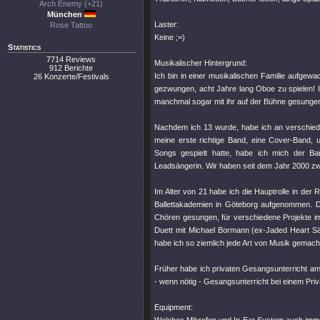
Arch Enemy (+21)
München
Laster:
Rose Tattoo
Keine ;=)
Statistics
7714 Reviews
Musikalischer Hintergrund:
912 Berichte
Ich bin in einer musikalischen Familie aufgew
26 Konzerte/Festivals
gezwungen, acht Jahre lang Oboe zu spielen! I
manchmal sogar mit ihr auf der Bühne gesunge
Nachdem ich 13 wurde, habe ich an verschied
meine erste richtige Band, eine Cover-Band, u
Songs gespielt hatte, habe ich mich der Ba
Leadsängerin. Wir haben seit dem Jahr 2000 zwei
Im Alter von 21 habe ich die Hauptrolle in der
Ballettakademien in Göteborg aufgenommen. D
Chören gesungen, für verschiedene Projekte i
Duett mit Michael Bormann (ex-Jaded Heart S
habe ich so ziemlich jede Art von Musik gemacht,
Früher habe ich privaten Gesangsunterricht 
- wenn nötig - Gesangsunterricht bei einem Priv
Equipment: