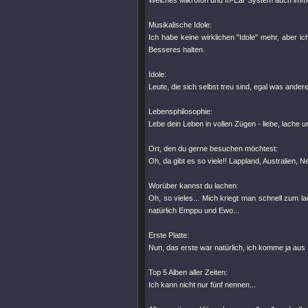
Welches Mikrofon und In-Ear System auch immer
Musikalische Idole:
Ich habe keine wirklichen "Idole" mehr, aber i
Besseres halten.
Idole:
Leute, die sich selbst treu sind, egal was ander
Lebensphilosophie:
Lebe dein Leben in vollen Zügen - liebe, lache
Ort, den du gerne besuchen möchtest:
Oh, da gibt es so viele!! Lappland, Australien, N
Worüber kannst du lachen:
Oh, so vieles... Mich kriegt man schnell zum l
natürlich Emppu und Ewo...
Erste Platte:
Nun, das erste war natürlich, ich komme ja au
Top 5 Alben aller Zeiten:
Ich kann nicht nur fünf nennen...