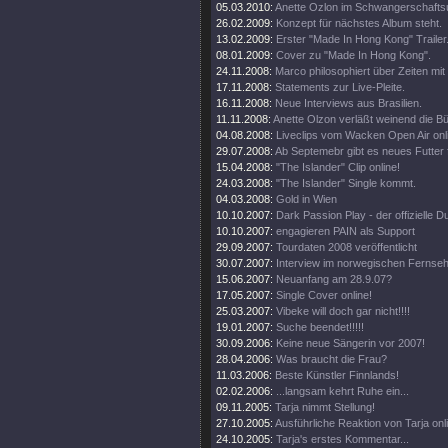
05.03.2010:
Anette Ozlon im Schwangerschaftsu
26.02.2009:
Konzept für nächstes Album steht.
13.02.2009:
Erster "Made In Hong Kong" Trailer
08.01.2009:
Cover zu "Made In Hong Kong".
24.11.2008:
Marco philosophiert über Zeiten mit 
17.11.2008:
Statements zur Live-Pleite.
16.11.2008:
Neue Interviews aus Brasilien.
11.11.2008:
Anette Olzon verläßt weinend die B
04.08.2008:
Liveclips vom Wacken Open Air onl
29.07.2008:
Ab Septemebr gibt es neues Futter 
15.04.2008:
"The Islander" Clip online!
24.03.2008:
"The Islander" Single kommt.
04.03.2008:
Gold in Wien
10.10.2007:
Dark Passion Play - der offizielle
10.10.2007:
engagieren PAIN als Support
29.09.2007:
Tourdaten 2008 veröffentlicht
30.07.2007:
Interview im norwegischen Fernse
15.06.2007:
Neuanfang am 28.9.07?
17.05.2007:
Single Cover online!
25.03.2007:
Vibeke will doch gar nicht!!!!
19.01.2007:
Suche beendet!!!!!
30.09.2006:
Keine neue Sängerin vor 2007!
28.04.2006:
Was braucht die Frau?
11.03.2006:
Beste Künstler Finnlands!
02.02.2006:
...langsam kehrt Ruhe ein...
09.11.2005:
Tarja nimmt Stellung!
27.10.2005:
Ausführliche Reaktion von Tarja onl
24.10.2005:
Tarja's erstes Kommentar...