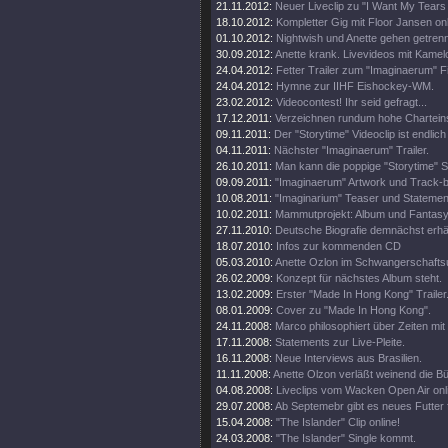
21.11.2012:
Neuer Liveclip zu "I Want My Tears
18.10.2012:
Kompletter Gig mit Floor Jansen onl
01.10.2012:
Nightwish und Anette gehen getren
30.09.2012:
Anette krank. Livevideos mit Kamel
24.04.2012:
Fetter Trailer zum "Imaginaerum" Fi
24.04.2012:
Hymne zur IIHF Eishockey-WM.
23.02.2012:
Videocontest! Ihr seid gefragt...
17.12.2011:
Verzeichnen rundum hohe Chartein
09.11.2011:
Der "Storytime" Videoclip ist endlich 
04.11.2011:
Nächster "Imaginaerum" Trailer.
26.10.2011:
Man kann die poppige "Storytime" S
09.09.2011:
"Imaginaerum" Artwork und Track-
10.08.2011:
"Imaginarium" Teaser und Statemen
10.02.2011:
Mammutprojekt: Album und Fantasy
27.11.2010:
Deutsche Biografie demnächst erhäl
18.07.2010:
Infos zur kommenden CD
05.03.2010:
Anette Ozlon im Schwangerschaftsu
26.02.2009:
Konzept für nächstes Album steht.
13.02.2009:
Erster "Made In Hong Kong" Trailer
08.01.2009:
Cover zu "Made In Hong Kong".
24.11.2008:
Marco philosophiert über Zeiten mit 
17.11.2008:
Statements zur Live-Pleite.
16.11.2008:
Neue Interviews aus Brasilien.
11.11.2008:
Anette Olzon verläßt weinend die B
04.08.2008:
Liveclips vom Wacken Open Air onl
29.07.2008:
Ab Septemebr gibt es neues Futter 
15.04.2008:
"The Islander" Clip online!
24.03.2008:
"The Islander" Single kommt.