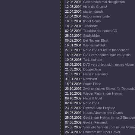
12.05.2004:
Gleich noch mal Neuigkeiten
12.05.2004:
Ab in die Charts!
22.04.2004:
starten durch
17.04.2004:
Autogrammstunde
18.03.2004:
findet Nemo
18.03.2004:
Trackliste
02.03.2004:
Tracklist der neuen CD
28.02.2004:
Studiobilder
06.02.2004:
Bei Nuclear Blast
16.01.2004:
Wiedermal Gold
27.08.2003:
Neue DVD "End Of Innocence"
16.07.2003:
DVD verschoben, bald im Studio
10.05.2003:
Tarja heiratet
08.05.2003:
DVD verschiebt sich, neues Album 
21.03.2003:
Doppelplatin
21.03.2003:
Platin in Finnland!
31.01.2003:
Nominiert
15.01.2003:
Studio Pläne
23.10.2002:
Zwei exklusive Shows für Deutsch
21.10.2002:
Wieder Platin in der Heimat
09.10.2002:
Platin & Gold
02.10.2002:
Neue DVD
23.09.2002:
Diverse Side-Projekte
04.07.2002:
Neues Album in den Charts
25.05.2002:
Gold in der Heimat in nur 2 Stunden
07.05.2002:
Gold in Finnland!
05.05.2002:
Spezielle Version vom neuen Album
26.04.2002:
Phantom der Oper Cover