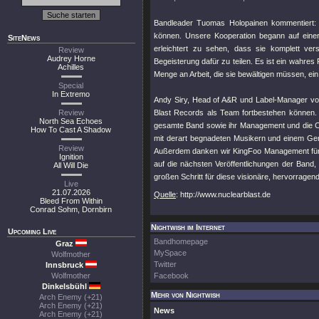
Bandleader Tuomas Holopainen kommentiert: „W
können. Unsere Kooperation begann auf einer 
SiteNews
erleichtert zu sehen, dass sie komplett ve
Review
Audrey Horne
Begeisterung dafür zu teilen. Es ist ein wahres P
Achilles
Menge an Arbeit, die sie bewältigen müssen, ein
Special
In Extremo
Andy Siry, Head of A&R und Label-Manager vo
Review
Blast Records als Team fortbestehen können.
North Sea Echoes
gesamte Band sowie ihr Management und die Cr
How To Cast A Shadow
mit derart begnadeten Musikern und einem Ge
Review
Außerdem danken wir KingFoo Management für i
Ignition
auf die nächsten Veröffentlichungen der Band
All Will Die
großen Schritt für diese visionäre, hervorragende
Live
21.07.2026
Quelle
: http://www.nuclearblast.de
Bleed From Within
Conrad Sohm, Dornbirn
Nightwish im Internet
Upcoming Live
Bandhomepage
Graz
MySpace
Wolfmother
Twitter
Innsbruck
Wolfmother
Facebook
Dinkelsbühl
Mehr von Nightwish
Arch Enemy (+21)
Arch Enemy (+21)
News
Arch Enemy (+21)