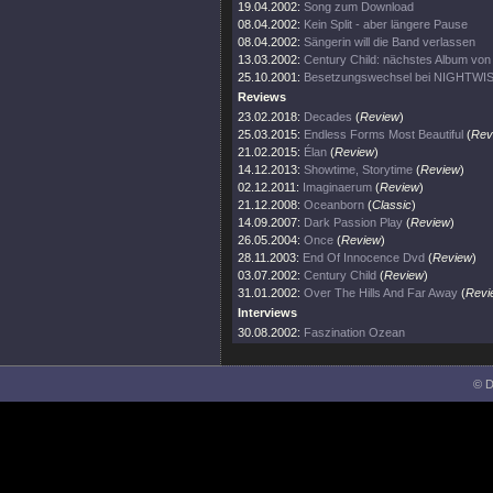
19.04.2002:
Song zum Download
08.04.2002:
Kein Split - aber längere Pause
08.04.2002:
Sängerin will die Band verlassen
13.03.2002:
Century Child: nächstes Album v
25.10.2001:
Besetzungswechsel bei NIGHTWI
Reviews
23.02.2018:
Decades
(
Review
)
25.03.2015:
Endless Forms Most Beautiful
(
Rev
21.02.2015:
Élan
(
Review
)
14.12.2013:
Showtime, Storytime
(
Review
)
02.12.2011:
Imaginaerum
(
Review
)
21.12.2008:
Oceanborn
(
Classic
)
14.09.2007:
Dark Passion Play
(
Review
)
26.05.2004:
Once
(
Review
)
28.11.2003:
End Of Innocence Dvd
(
Review
)
03.07.2002:
Century Child
(
Review
)
31.01.2002:
Over The Hills And Far Away
(
Revi
Interviews
30.08.2002:
Faszination Ozean
© D