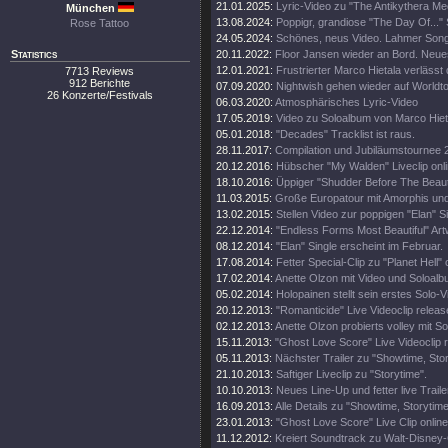
21.01.2025:
Lyric-Video zu "The Antikythera M
München
13.08.2024:
Poppigr, grandiose "The Day Of..." 
Rose Tattoo
24.05.2024:
Schönes, neus Video. Lahmer Song
Statistics
20.11.2022:
Floor Jansen wieder an Bord. Neue
12.01.2021:
Frustrierter Marco Hietala verlässt
7713 Reviews
912 Berichte
07.09.2020:
Nightwish gehen wieder auf Worldt
26 Konzerte/Festivals
06.03.2020:
Atmosphärisches Lyric-Video
17.05.2019:
Video zu Soloalbum von Marco Hiet
05.01.2018:
"Decades" Tracklist ist raus.
28.11.2017:
Compilation und Jubiläumstournee 
20.12.2016:
Hübscher "My Walden" Liveclip onli
18.10.2016:
Üppiger "Shudder Before The Beautif
11.03.2015:
Große Europatour mit Amorphis un
13.02.2015:
Stellen Video zur poppigen "Elan" Si
22.12.2014:
"Endless Forms Most Beautiful" Art
08.12.2014:
"Elan" Single erscheint im Februar.
17.08.2014:
Fetter Special-Clip zu "Planet Hell" 
17.02.2014:
Anette Olzon mit Video und Soloalb
05.02.2014:
Holopainen stellt sein erstes Solo-V
20.12.2013:
"Romanticide" Live Videoclip releas
02.12.2013:
Anette Olzon probierts volley mit S
15.11.2013:
"Ghost Love Score" Live Videoclip 
05.11.2013:
Nächster Trailer zu "Showtime, Stor
21.10.2013:
Saftiger Liveclip zu "Storytime".
10.10.2013:
Neues Line-Up und fetter live Traile
16.09.2013:
Alle Details zu "Showtime, Storytim
23.01.2013:
"Ghost Love Score" Live Clip online
11.12.2012:
Kreiert Soundtrack zu Walt-Disney