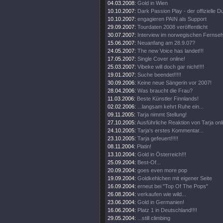
04.03.2008:
Gold in Wien
10.10.2007:
Dark Passion Play - der offizielle
10.10.2007:
engagieren PAIN als Support
29.09.2007:
Tourdaten 2008 veröffentlicht
30.07.2007:
Interview im norwegischen Fernse
15.06.2007:
Neuanfang am 28.9.07?
24.05.2007:
The new Voice has landet!!!
17.05.2007:
Single Cover online!
25.03.2007:
Vibeke will doch gar nicht!!!!
19.01.2007:
Suche beendet!!!!!
30.09.2006:
Keine neue Sängerin vor 2007!
28.04.2006:
Was braucht die Frau?
11.03.2006:
Beste Künstler Finnlands!
02.02.2006:
...langsam kehrt Ruhe ein...
09.11.2005:
Tarja nimmt Stellung!
27.10.2005:
Ausführliche Reaktion von Tarja onl
24.10.2005:
Tarja's erstes Kommentar...
23.10.2005:
Tarja gefeuert!!!!!
08.11.2004:
Platin!
13.10.2004:
Gold in Österreich!!!
25.09.2004:
Best-Of...
20.09.2004:
goes even more pop
19.09.2004:
Goldkehlchen mit eigener Seite
16.09.2004:
erneut bei "Top Of The Pops"
26.08.2004:
verkaufen wie wild...
23.06.2004:
Gold in Germanien!
16.06.2004:
Platz 1 in Deutschland!!!!
29.05.2004:
...still climbing