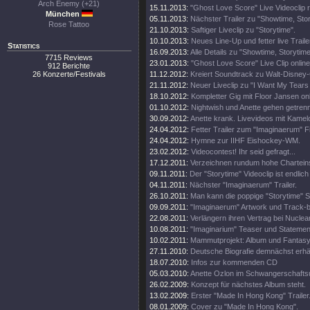
Arch Enemy (+21)
15.11.2013:
"Ghost Love Score" Live Videoclip 
München
05.11.2013:
Nächster Trailer zu "Showtime, Stor
Rose Tattoo
21.10.2013:
Saftiger Liveclip zu "Storytime".
10.10.2013:
Neues Line-Up und fetter live Traile
Statistics
16.09.2013:
Alle Details zu "Showtime, Storytim
7715 Reviews
23.01.2013:
"Ghost Love Score" Live Clip online
912 Berichte
26 Konzerte/Festivals
11.12.2012:
Kreiert Soundtrack zu Walt-Disney
21.11.2012:
Neuer Liveclip zu "I Want My Tears
18.10.2012:
Kompletter Gig mit Floor Jansen onl
01.10.2012:
Nightwish und Anette gehen getren
30.09.2012:
Anette krank. Livevideos mit Kamel
24.04.2012:
Fetter Trailer zum "Imaginaerum" Fi
24.04.2012:
Hymne zur IIHF Eishockey-WM.
23.02.2012:
Videocontest! Ihr seid gefragt...
17.12.2011:
Verzeichnen rundum hohe Chartein
09.11.2011:
Der "Storytime" Videoclip ist endlich 
04.11.2011:
Nächster "Imaginaerum" Trailer.
26.10.2011:
Man kann die poppige "Storytime" S
09.09.2011:
"Imaginaerum" Artwork und Track-
22.08.2011:
Verlängern ihren Vertrag bei Nuclea
10.08.2011:
"Imaginarium" Teaser und Statemen
10.02.2011:
Mammutprojekt: Album und Fantasy
27.11.2010:
Deutsche Biografie demnächst erhäl
18.07.2010:
Infos zur kommenden CD
05.03.2010:
Anette Ozlon im Schwangerschaftsu
26.02.2009:
Konzept für nächstes Album steht.
13.02.2009:
Erster "Made In Hong Kong" Trailer
08.01.2009:
Cover zu "Made In Hong Kong".