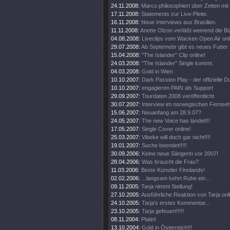
24.11.2008:
Marco philosophiert über Zeiten mit 
17.11.2008:
Statements zur Live-Pleite.
16.11.2008:
Neue Interviews aus Brasilien.
11.11.2008:
Anette Olzon verläßt weinend die B
04.08.2008:
Liveclips vom Wacken Open Air onl
29.07.2008:
Ab Septemebr gibt es neues Futter 
15.04.2008:
"The Islander" Clip online!
24.03.2008:
"The Islander" Single kommt.
04.03.2008:
Gold in Wien
10.10.2007:
Dark Passion Play - der offizielle
10.10.2007:
engagieren PAIN als Support
29.09.2007:
Tourdaten 2008 veröffentlicht
30.07.2007:
Interview im norwegischen Fernse
15.06.2007:
Neuanfang am 28.9.07?
24.05.2007:
The new Voice has landet!!!
17.05.2007:
Single Cover online!
25.03.2007:
Vibeke will doch gar nicht!!!!
19.01.2007:
Suche beendet!!!!!
30.09.2006:
Keine neue Sängerin vor 2007!
28.04.2006:
Was braucht die Frau?
11.03.2006:
Beste Künstler Finnlands!
02.02.2006:
...langsam kehrt Ruhe ein...
09.11.2005:
Tarja nimmt Stellung!
27.10.2005:
Ausführliche Reaktion von Tarja onl
24.10.2005:
Tarja's erstes Kommentar...
23.10.2005:
Tarja gefeuert!!!!!
08.11.2004:
Platin!
13.10.2004:
Gold in Österreich!!!