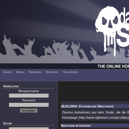
Home
News
Reviews
Berichte
Tourdaten
Anmeldung
Benutzername
Passwort
28.02.2004: Studiobilder (Nightwish)
Diverse Aufnahmen aus dem Studio, die die B
Homepage (http://www.nightwish.com/pics/dia
Suche
Nightwish im Internet