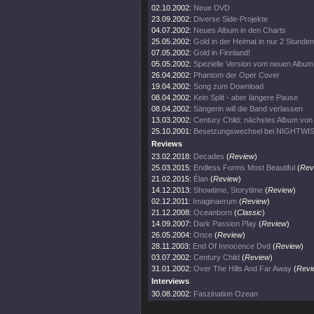
02.10.2002:
Neue DVD
23.09.2002:
Diverse Side-Projekte
04.07.2002:
Neues Album in den Charts
25.05.2002:
Gold in der Heimat in nur 2 Stunden
07.05.2002:
Gold in Finnland!
05.05.2002:
Spezielle Version vom neuen Album
26.04.2002:
Phantom der Oper Cover
19.04.2002:
Song zum Download
08.04.2002:
Kein Split - aber längere Pause
08.04.2002:
Sängerin will die Band verlassen
13.03.2002:
Century Child: nächstes Album v
25.10.2001:
Besetzungswechsel bei NIGHTWI
Reviews
23.02.2018:
Decades
(
Review
)
25.03.2015:
Endless Forms Most Beautiful
(
Rev
21.02.2015:
Élan
(
Review
)
14.12.2013:
Showtime, Storytime
(
Review
)
02.12.2011:
Imaginaerum
(
Review
)
21.12.2008:
Oceanborn
(
Classic
)
14.09.2007:
Dark Passion Play
(
Review
)
26.05.2004:
Once
(
Review
)
28.11.2003:
End Of Innocence Dvd
(
Review
)
03.07.2002:
Century Child
(
Review
)
31.01.2002:
Over The Hills And Far Away
(
Revi
Interviews
30.08.2002:
Faszination Ozean