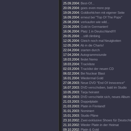
25.09.2004:
Best-Of...
20.09.2004:
goes even more pop
19.09.2004:
Goldkehlchen mit eigener Seite
16.09.2004:
erneut bei "Top Of The Pops"
26.08.2004:
verkaufen wie wild...
23.06.2004:
Gold in Germanien!
16.06.2004:
Platz 1 in Deutschland!!!!
29.05.2004:
...still climbing
12.05.2004:
Gleich noch mal Neuigkeiten
12.05.2004:
Ab in die Charts!
22.04.2004:
starten durch
17.04.2004:
Autogrammstunde
18.03.2004:
findet Nemo
18.03.2004:
Trackliste
02.03.2004:
Tracklist der neuen CD
06.02.2004:
Bei Nuclear Blast
16.01.2004:
Wiedermal Gold
27.08.2003:
Neue DVD "End Of Innocence"
16.07.2003:
DVD verschoben, bald im Studio
10.05.2003:
Tarja heiratet
08.05.2003:
DVD verschiebt sich, neues Album 
21.03.2003:
Doppelplatin
21.03.2003:
Platin in Finnland!
31.01.2003:
Nominiert
15.01.2003:
Studio Pläne
23.10.2002:
Zwei exklusive Shows für Deutsch
21.10.2002:
Wieder Platin in der Heimat
09.10.2002:
Platin & Gold