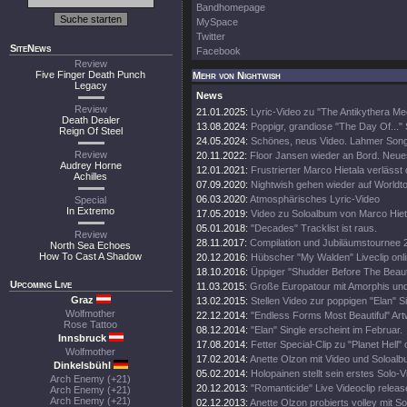
Bandhomepage
MySpace
Twitter
SiteNews
Facebook
Review
Five Finger Death Punch
Mehr von Nightwish
Legacy
News
Review
21.01.2025:
Lyric-Video zu "The Antikythera M
Death Dealer
13.08.2024:
Poppigr, grandiose "The Day Of..." 
Reign Of Steel
24.05.2024:
Schönes, neus Video. Lahmer Song
Review
20.11.2022:
Floor Jansen wieder an Bord. Neue
Audrey Horne
12.01.2021:
Frustrierter Marco Hietala verlässt
Achilles
07.09.2020:
Nightwish gehen wieder auf Worldt
06.03.2020:
Atmosphärisches Lyric-Video
Special
In Extremo
17.05.2019:
Video zu Soloalbum von Marco Hiet
05.01.2018:
"Decades" Tracklist ist raus.
Review
28.11.2017:
Compilation und Jubiläumstournee 
North Sea Echoes
How To Cast A Shadow
20.12.2016:
Hübscher "My Walden" Liveclip onli
18.10.2016:
Üppiger "Shudder Before The Beautif
Upcoming Live
11.03.2015:
Große Europatour mit Amorphis un
Graz
13.02.2015:
Stellen Video zur poppigen "Elan" Si
Wolfmother
22.12.2014:
"Endless Forms Most Beautiful" Art
Rose Tattoo
08.12.2014:
"Elan" Single erscheint im Februar.
Innsbruck
17.08.2014:
Fetter Special-Clip zu "Planet Hell" 
Wolfmother
17.02.2014:
Anette Olzon mit Video und Soloalb
Dinkelsbühl
05.02.2014:
Holopainen stellt sein erstes Solo-V
Arch Enemy (+21)
20.12.2013:
"Romanticide" Live Videoclip releas
Arch Enemy (+21)
Arch Enemy (+21)
02.12.2013:
Anette Olzon probierts volley mit S