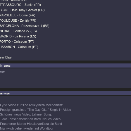
 STRASBOURG - Zenith (FR)
LYON - Halle Tony Garnier (FR)
 MARSEILLE - Dome (FR)
 TOULOUSE - Zenith (FR)
 BARCELONA - Razzmatazz 1 (ES)
BILBAO - Santana 27 (ES)
MADRID - La Riveria (ES)
 PORTO - Coliseum (PT)
 LISSABON - Coliseum (PT)
ear Blast
 Internet
age
ghtwish
Lyric-Video zu "The Antikythera Mechanism"
Poppigr, grandiose "The Day Of..." Single im Video
Schönes, neus Video. Lahmer Song.
Floor Jansen wieder an Bord. Neues Video.
Frustrierter Marco Hietala verlässt die Band
Nightwish gehen wieder auf Worldtour