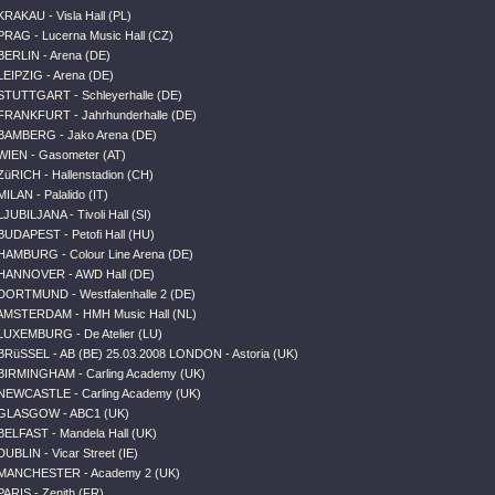
KRAKAU - Visla Hall (PL)
PRAG - Lucerna Music Hall (CZ)
BERLIN - Arena (DE)
LEIPZIG - Arena (DE)
 STUTTGART - Schleyerhalle (DE)
 FRANKFURT - Jahrhunderhalle (DE)
 BAMBERG - Jako Arena (DE)
WIEN - Gasometer (AT)
ZüRICH - Hallenstadion (CH)
ILAN - Palalido (IT)
JUBILJANA - Tivoli Hall (SI)
BUDAPEST - Petofi Hall (HU)
 HAMBURG - Colour Line Arena (DE)
 HANNOVER - AWD Hall (DE)
 DORTMUND - Westfalenhalle 2 (DE)
 AMSTERDAM - HMH Music Hall (NL)
LUXEMBURG - De Atelier (LU)
BRüSSEL - AB (BE) 25.03.2008 LONDON - Astoria (UK)
 BIRMINGHAM - Carling Academy (UK)
 NEWCASTLE - Carling Academy (UK)
 GLASGOW - ABC1 (UK)
BELFAST - Mandela Hall (UK)
UBLIN - Vicar Street (IE)
 MANCHESTER - Academy 2 (UK)
PARIS - Zenith (FR)