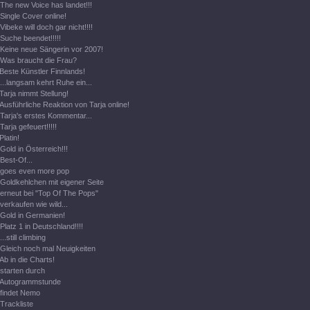
The new Voice has landet!!!
Single Cover online!
Vibeke will doch gar nicht!!!!
Suche beendet!!!!!
Keine neue Sängerin vor 2007!
Was braucht die Frau?
Beste Künstler Finnlands!
...langsam kehrt Ruhe ein...
Tarja nimmt Stellung!
Ausführliche Reaktion von Tarja online!
Tarja's erstes Kommentar...
Tarja gefeuert!!!!!
Platin!
Gold in Österreich!!!
Best-Of...
goes even more pop
Goldkehlchen mit eigener Seite
erneut bei "Top Of The Pops"
verkaufen wie wild...
Gold in Germanien!
Platz 1 in Deutschland!!!!
...still climbing
Gleich noch mal Neuigkeiten
Ab in die Charts!
starten durch
Autogrammstunde
findet Nemo
Trackliste