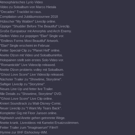
Atmosphärisches Lyric-Video
Video zu Soloalbum von Marco Hietala
"Decades" Tracklist ist raus.
Compilation und Jubiläumstournee 2018
Hübscher "My Walden" Liveclip online.
Üppiger "Shudder Before The Beautiful" Liveclip.
Große Europatour mit Amorphis und Arch Enemy.
Stellen Video zur poppigen "Elan" Single vor.
"Endless Forms Most Beautiful" Artwork.
"Elan" Single erscheint im Februar.
Fetter Special-Clip zu "Planet Hell" online.
Anette Olzon mit Video und Soloalbuminfos.
Holopainen stellt sein erstes Solo-Video vor.
"Romanticide" Live Videoclip released.
Anette Olzon probierts volley mit Soloalbum.
"Ghost Love Score" Live Videoclip released.
Nächster Trailer zu "Showtime, Storytime".
Saftiger Liveclip zu "Storytime".
Neues Line-Up und fetter live Trailer.
Alle Details zu "Showtime, Storytime" DVD.
"Ghost Love Score" Live Clip online.
Kreiert Soundtrack zu Walt-Disney-Comic.
Neuer Liveclip zu "I Want My Tears Back".
Kompletter Gig mit Floor Jansen online.
Nightwish und Anette gehen getrennte Wege.
Anette krank. Livevideos mit Kamelot Ersatzsstimmen.
Fetter Trailer zum "Imaginaerum" Film!!!
Hymne zur IIHF Eishockey-WM.