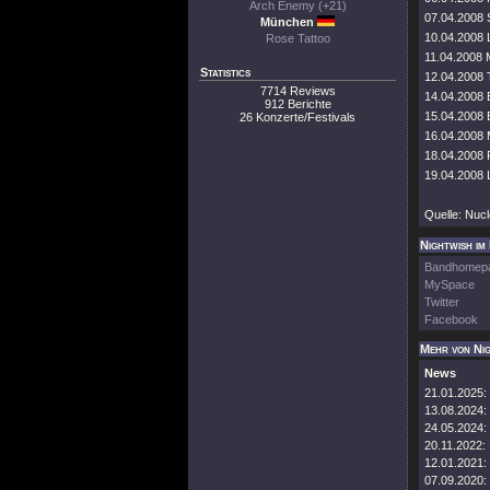
Arch Enemy (+21)
07.04.2008
München
10.04.2008 
Rose Tattoo
11.04.2008
Statistics
12.04.2008
7714 Reviews
14.04.2008
912 Berichte
15.04.2008 
26 Konzerte/Festivals
16.04.2008 
18.04.2008
19.04.2008
Quelle: Nucl
Nightwish im
Bandhomep
MySpace
Twitter
Facebook
Mehr von Ni
News
21.01.2025:
13.08.2024:
24.05.2024:
20.11.2022:
12.01.2021:
07.09.2020: