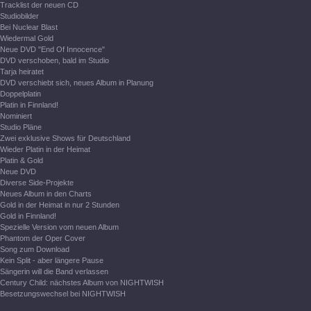
Tracklist der neuen CD
Studiobilder
Bei Nuclear Blast
Wiedermal Gold
Neue DVD "End Of Innocence"
DVD verschoben, bald im Studio
Tarja heiratet
DVD verschiebt sich, neues Album in Planung
Doppelplatin
Platin in Finnland!
Nominiert
Studio Pläne
Zwei exklusive Shows für Deutschland
Wieder Platin in der Heimat
Platin & Gold
Neue DVD
Diverse Side-Projekte
Neues Album in den Charts
Gold in der Heimat in nur 2 Stunden
Gold in Finnland!
Spezielle Version vom neuen Album
Phantom der Oper Cover
Song zum Download
Kein Split - aber längere Pause
Sängerin will die Band verlassen
Century Child: nächstes Album von NIGHTWISH
Besetzungswechsel bei NIGHTWISH