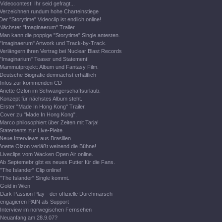
Videocontest! Ihr seid gefragt...
Verzeichnen rundum hohe Charteinstiege
Der "Storytime" Videoclip ist endlich online!
Nächster "Imaginaerum" Trailer.
Man kann die poppige "Storytime" Single antesten.
"Imaginaerum" Artwork und Track-by-Track.
Verlängern ihren Vertrag bei Nuclear Blast Records
"Imaginarium" Teaser und Statement!
Mammutprojekt: Album und Fantasy Film.
Deutsche Biografie demnächst erhältlich
Infos zur kommenden CD
Anette Ozlon im Schwangerschaftsurlaub.
Konzept für nächstes Album steht.
Erster "Made In Hong Kong" Trailer.
Cover zu "Made In Hong Kong".
Marco philosophiert über Zeiten mit Tarja!
Statements zur Live-Pleite.
Neue Interviews aus Brasilien.
Anette Olzon verläßt weinend die Bühne!
Liveclips vom Wacken Open Air online.
Ab Septemebr gibt es neues Futter für die Fans.
"The Islander" Clip online!
"The Islander" Single kommt.
Gold in Wien
Dark Passion Play - der offizielle Durchmarsch
engagieren PAIN als Support
Interview im norwegischen Fernsehen
Neuanfang am 28.9.07?