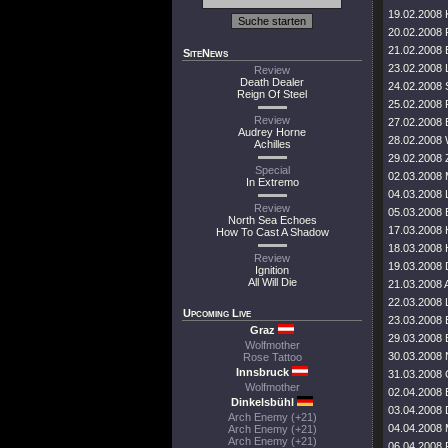
19.02.2008 
20.02.2008 
21.02.2008 
SiteNews
23.02.2008 
Review
Death Dealer
24.02.2008
Reign Of Steel
25.02.2008
Review
27.02.2008
Audrey Horne
28.02.2008 
Achilles
29.02.2008 
Special
02.03.2008 M
In Extremo
04.03.2008 L
Review
05.03.2008 
North Sea Echoes
17.03.2008
How To Cast A Shadow
18.03.2008
Review
19.03.2008
Ignition
All Will Die
21.03.2008
22.03.2008 
Upcoming Live
23.03.2008 
Graz
29.03.2008
Wolfmother
30.03.2008
Rose Tattoo
Innsbruck
31.03.2008
Wolfmother
02.04.2008 
Dinkelsbühl
03.04.2008 D
Arch Enemy (+21)
04.04.2008
Arch Enemy (+21)
Arch Enemy (+21)
06.04.2008 