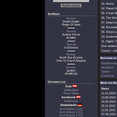
03. Nemo
04. Planet He
05. Creek M
SiteNews
06. The Sire
Review
Death Dealer
07. Dead G
Reign Of Steel
08. Romanti
Review
09. Ghost L
Audrey Horne
10. Kuolema 
Achilles
11. Higher 
Special
Drei weiter
In Extremo
Cover) – sol
Review
North Sea Echoes
Nightwish im
How To Cast A Shadow
Bandhomep
Review
MySpace
Ignition
Twitter
All Will Die
Facebook
Upcoming Live
Mehr von Ni
Graz
News
Wolfmother
Rose Tattoo
21.01.2025:
Innsbruck
13.08.2024:
Wolfmother
24.05.2024:
Dinkelsbühl
20.11.2022:
Arch Enemy (+21)
12.01.2021:
Arch Enemy (+21)
07.09.2020:
Arch Enemy (+21)