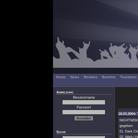
Home
News
Reviews
Berichte
Tourdaten
Anmeldung
Benutzername
Passwort
18.03.2004: 
NIGHTWISH h
gegeben:
01. Dark Ch
Suche
02. Wish I H