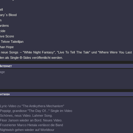
ll
ary´s Blood
n
ardens
cide
ove Score
Tekee Taiteilijan
Than Hope
e neue Songs – "White Night Fantasy", "Live To Tell The Tale" und "Where Were You La
len als Single-B-Sides veröffentlicht werden.
 Internet
age
ghtwish
Lyric-Video zu "The Antikythera Mechanism"
Poppigr, grandiose "The Day Of..." Single im Video
Schönes, neus Video. Lahmer Song.
Floor Jansen wieder an Bord. Neues Video.
Frustrierter Marco Hietala verlässt die Band
Nightwish gehen wieder auf Worldtour