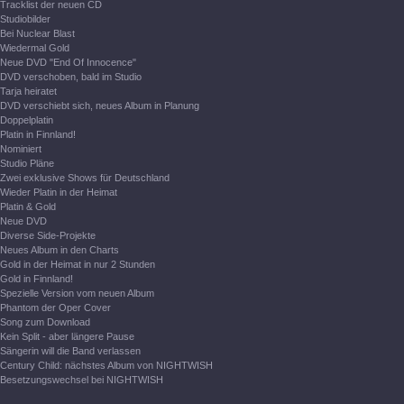
Tracklist der neuen CD
Studiobilder
Bei Nuclear Blast
Wiedermal Gold
Neue DVD "End Of Innocence"
DVD verschoben, bald im Studio
Tarja heiratet
DVD verschiebt sich, neues Album in Planung
Doppelplatin
Platin in Finnland!
Nominiert
Studio Pläne
Zwei exklusive Shows für Deutschland
Wieder Platin in der Heimat
Platin & Gold
Neue DVD
Diverse Side-Projekte
Neues Album in den Charts
Gold in der Heimat in nur 2 Stunden
Gold in Finnland!
Spezielle Version vom neuen Album
Phantom der Oper Cover
Song zum Download
Kein Split - aber längere Pause
Sängerin will die Band verlassen
Century Child: nächstes Album von NIGHTWISH
Besetzungswechsel bei NIGHTWISH