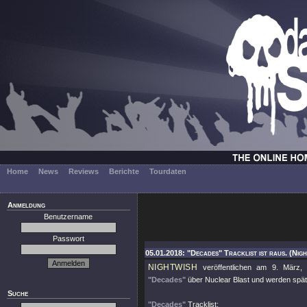
Home
News
Reviews
Berichte
Tourdaten
Anmeldung
Benutzername
Passwort
05.01.2018: "Decades" Tracklist ist raus. (Nigh
NIGHTWISH
veröffentlichen am 9. März, 
"Decades"
über Nuclear Blast und werden spät
Suche
"Decades"
Tracklist: