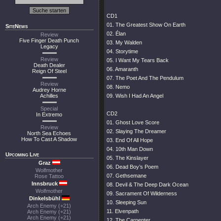
CD1
01. The Greatest Show On Earth
SiteNews
02. Élan
Review
Five Finger Death Punch
03. My Walden
Legacy
04. Storytime
Review
05. I Want My Tears Back
Death Dealer
06. Amaranth
Reign Of Steel
07. The Poet And The Pendulum
Review
08. Nemo
Audrey Horne
Achilles
09. Wish I Had An Angel
Special
CD2
In Extremo
01. Ghost Love Score
Review
02. Slaying The Dreamer
North Sea Echoes
How To Cast A Shadow
03. End Of All Hope
04. 10th Man Down
Upcoming Live
05. The Kinslayer
Graz
06. Dead Boy’s Poem
Wolfmother
07. Gethsemane
Rose Tattoo
Innsbruck
08. Devil & The Deep Dark Ocean
Wolfmother
09. Sacrament Of Wilderness
Dinkelsbühl
10. Sleeping Sun
Arch Enemy (+21)
11. Elvenpath
Arch Enemy (+21)
Arch Enemy (+21)
12. The Carpenter