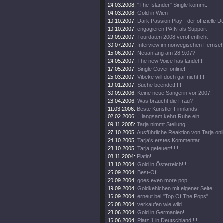
24.03.2008:
"The Islander" Single kommt.
04.03.2008:
Gold in Wien
10.10.2007:
Dark Passion Play - der offizielle
10.10.2007:
engagieren PAIN als Support
29.09.2007:
Tourdaten 2008 veröffentlicht
30.07.2007:
Interview im norwegischen Fernse
15.06.2007:
Neuanfang am 28.9.07?
24.05.2007:
The new Voice has landet!!!
17.05.2007:
Single Cover online!
25.03.2007:
Vibeke will doch gar nicht!!!!
19.01.2007:
Suche beendet!!!!!
30.09.2006:
Keine neue Sängerin vor 2007!
28.04.2006:
Was braucht die Frau?
11.03.2006:
Beste Künstler Finnlands!
02.02.2006:
...langsam kehrt Ruhe ein...
09.11.2005:
Tarja nimmt Stellung!
27.10.2005:
Ausführliche Reaktion von Tarja onl
24.10.2005:
Tarja's erstes Kommentar...
23.10.2005:
Tarja gefeuert!!!!!
08.11.2004:
Platin!
13.10.2004:
Gold in Österreich!!!
25.09.2004:
Best-Of...
20.09.2004:
goes even more pop
19.09.2004:
Goldkehlchen mit eigener Seite
16.09.2004:
erneut bei "Top Of The Pops"
26.08.2004:
verkaufen wie wild...
23.06.2004:
Gold in Germanien!
16.06.2004:
Platz 1 in Deutschland!!!!