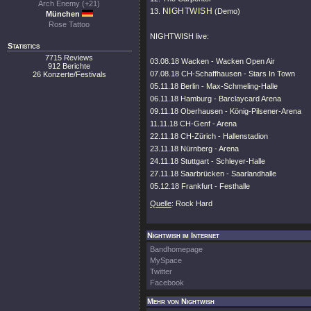
Arch Enemy (+21)
NIGHTWISH
13.
(Demo)
München
Rose Tattoo
NIGHTWISH live:
Statistics
7715 Reviews
03.08.18 Wacken - Wacken Open Air
912 Berichte
07.08.18 CH-Schaffhausen - Stars In Town
26 Konzerte/Festivals
05.11.18 Berlin - Max-Schmeling-Halle
06.11.18 Hamburg - Barclaycard Arena
09.11.18 Oberhausen - König-Pilsener-Arena
11.11.18 CH-Genf - Arena
22.11.18 CH-Zürich - Hallenstadion
23.11.18 Nürnberg - Arena
24.11.18 Stuttgart - Schleyer-Halle
27.11.18 Saarbrücken - Saarlandhalle
05.12.18 Frankfurt - Festhalle
Quelle
: Rock Hard
Nightwish im Internet
Bandhomepage
MySpace
Twitter
Facebook
Mehr von Nightwish