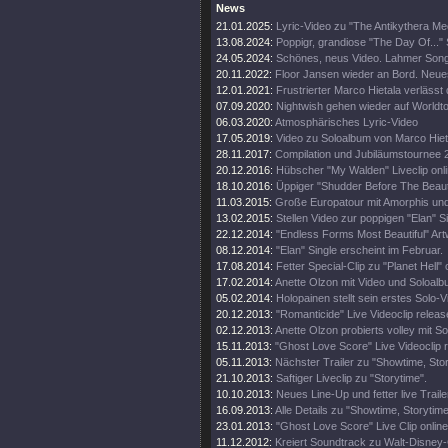
News
21.01.2025:
Lyric-Video zu "The Antikythera M
13.08.2024:
Poppigr, grandiose "The Day Of..." 
24.05.2024:
Schönes, neus Video. Lahmer Song
20.11.2022:
Floor Jansen wieder an Bord. Neue
12.01.2021:
Frustrierter Marco Hietala verlässt
07.09.2020:
Nightwish gehen wieder auf Worldt
06.03.2020:
Atmosphärisches Lyric-Video
17.05.2019:
Video zu Soloalbum von Marco Hiet
28.11.2017:
Compilation und Jubiläumstournee 
20.12.2016:
Hübscher "My Walden" Liveclip onli
18.10.2016:
Üppiger "Shudder Before The Beautif
11.03.2015:
Große Europatour mit Amorphis un
13.02.2015:
Stellen Video zur poppigen "Elan" Si
22.12.2014:
"Endless Forms Most Beautiful" Art
08.12.2014:
"Elan" Single erscheint im Februar.
17.08.2014:
Fetter Special-Clip zu "Planet Hell" 
17.02.2014:
Anette Olzon mit Video und Soloalb
05.02.2014:
Holopainen stellt sein erstes Solo-V
20.12.2013:
"Romanticide" Live Videoclip releas
02.12.2013:
Anette Olzon probierts volley mit S
15.11.2013:
"Ghost Love Score" Live Videoclip 
05.11.2013:
Nächster Trailer zu "Showtime, Stor
21.10.2013:
Saftiger Liveclip zu "Storytime".
10.10.2013:
Neues Line-Up und fetter live Traile
16.09.2013:
Alle Details zu "Showtime, Storytim
23.01.2013:
"Ghost Love Score" Live Clip online
11.12.2012:
Kreiert Soundtrack zu Walt-Disney