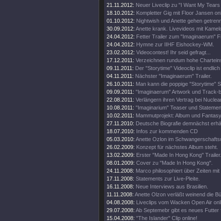
21.11.2012:
Neuer Liveclip zu "I Want My Tears
18.10.2012:
Kompletter Gig mit Floor Jansen onl
01.10.2012:
Nightwish und Anette gehen getren
30.09.2012:
Anette krank. Livevideos mit Kamel
24.04.2012:
Fetter Trailer zum "Imaginaerum" Fi
24.04.2012:
Hymne zur IIHF Eishockey-WM.
23.02.2012:
Videocontest! Ihr seid gefragt...
17.12.2011:
Verzeichnen rundum hohe Chartein
09.11.2011:
Der "Storytime" Videoclip ist endlich 
04.11.2011:
Nächster "Imaginaerum" Trailer.
26.10.2011:
Man kann die poppige "Storytime" S
09.09.2011:
"Imaginaerum" Artwork und Track-
22.08.2011:
Verlängern ihren Vertrag bei Nuclea
10.08.2011:
"Imaginarium" Teaser und Statemen
10.02.2011:
Mammutprojekt: Album und Fantasy
27.11.2010:
Deutsche Biografie demnächst erhäl
18.07.2010:
Infos zur kommenden CD
05.03.2010:
Anette Ozlon im Schwangerschaftsu
26.02.2009:
Konzept für nächstes Album steht.
13.02.2009:
Erster "Made In Hong Kong" Trailer
08.01.2009:
Cover zu "Made In Hong Kong".
24.11.2008:
Marco philosophiert über Zeiten mit 
17.11.2008:
Statements zur Live-Pleite.
16.11.2008:
Neue Interviews aus Brasilien.
11.11.2008:
Anette Olzon verläßt weinend die B
04.08.2008:
Liveclips vom Wacken Open Air onl
29.07.2008:
Ab Septemebr gibt es neues Futter 
15.04.2008:
"The Islander" Clip online!