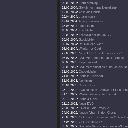
29.05.2004:
...still climbing
12.05.2004:
Gleich noch mal Neuigkeiten
12.05.2004:
Ab in die Charts!
22.04.2004:
starten durch
17.04.2004:
Autogrammstunde
18.03.2004:
findet Nemo
18.03.2004:
Trackliste
02.03.2004:
Tracklist der neuen CD
28.02.2004:
Studiobilder
06.02.2004:
Bei Nuclear Blast
16.01.2004:
Wiedermal Gold
27.08.2003:
Neue DVD "End Of Innocence"
16.07.2003:
DVD verschoben, bald im Studio
10.05.2003:
Tarja heiratet
08.05.2003:
DVD verschiebt sich, neues Album 
21.03.2003:
Doppelplatin
21.03.2003:
Platin in Finnland!
31.01.2003:
Nominiert
15.01.2003:
Studio Pläne
23.10.2002:
Zwei exklusive Shows für Deutsch
21.10.2002:
Wieder Platin in der Heimat
09.10.2002:
Platin & Gold
02.10.2002:
Neue DVD
23.09.2002:
Diverse Side-Projekte
04.07.2002:
Neues Album in den Charts
25.05.2002:
Gold in der Heimat in nur 2 Stunden
07.05.2002:
Gold in Finnland!
05.05.2002:
Spezielle Version vom neuen Album