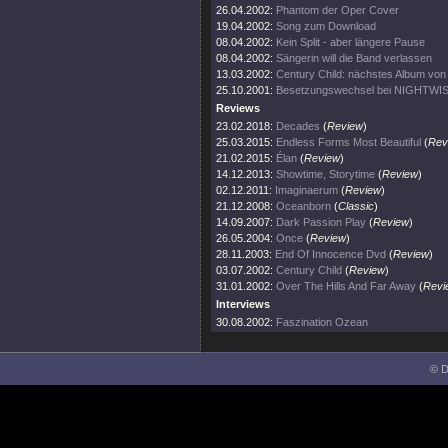
26.04.2002:
Phantom der Oper Cover
19.04.2002:
Song zum Download
08.04.2002:
Kein Split - aber längere Pause
08.04.2002:
Sängerin will die Band verlassen
13.03.2002:
Century Child: nächstes Album v
25.10.2001:
Besetzungswechsel bei NIGHTWI
Reviews
23.02.2018:
Decades
(
Review
)
25.03.2015:
Endless Forms Most Beautiful
(
Rev
21.02.2015:
Élan
(
Review
)
14.12.2013:
Showtime, Storytime
(
Review
)
02.12.2011:
Imaginaerum
(
Review
)
21.12.2008:
Oceanborn
(
Classic
)
14.09.2007:
Dark Passion Play
(
Review
)
26.05.2004:
Once
(
Review
)
28.11.2003:
End Of Innocence Dvd
(
Review
)
03.07.2002:
Century Child
(
Review
)
31.01.2002:
Over The Hills And Far Away
(
Revi
Interviews
30.08.2002:
Faszination Ozean
© D