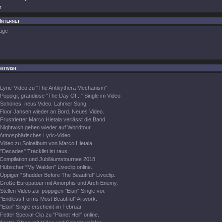
r
 Internet
age
ghtwish
Lyric-Video zu "The Antikythera Mechanism"
Poppigr, grandiose "The Day Of..." Single im Video
Schönes, neus Video. Lahmer Song.
Floor Jansen wieder an Bord. Neues Video.
Frustrierter Marco Hietala verlässt die Band
Nightwish gehen wieder auf Worldtour
Atmosphärisches Lyric-Video
Video zu Soloalbum von Marco Hietala
"Decades" Tracklist ist raus.
Compilation und Jubiläumstournee 2018
Hübscher "My Walden" Liveclip online.
Üppiger "Shudder Before The Beautiful" Liveclip.
Große Europatour mit Amorphis und Arch Enemy.
Stellen Video zur poppigen "Elan" Single vor.
"Endless Forms Most Beautiful" Artwork.
"Elan" Single erscheint im Februar.
Fetter Special-Clip zu "Planet Hell" online.