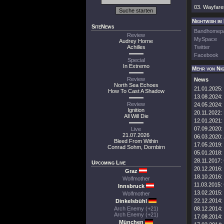
03. Wayfare
Nightwish im
SiteNews
Bandhomep
Review
MySpace
Audrey Horne
Achilles
Twitter
Facebook
Special
In Extremo
Mehr von Ni
Review
News
North Sea Echoes
21.01.2025:
How To Cast A Shadow
13.08.2024:
Review
24.05.2024:
Ignition
20.11.2022:
All Will Die
12.01.2021:
07.09.2020:
Live
21.07.2026
06.03.2020:
Bleed From Within
17.05.2019:
Conrad Sohm, Dornbirn
05.01.2018:
28.11.2017:
Upcoming Live
20.12.2016:
Graz
18.10.2016:
Wolfmother
11.03.2015:
Innsbruck
13.02.2015:
Wolfmother
22.12.2014:
Dinkelsbühl
Arch Enemy (+21)
08.12.2014:
Arch Enemy (+21)
17.08.2014:
München