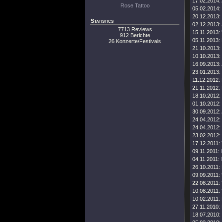
17.02.2014:
Rose Tattoo
05.02.2014:
20.12.2013:
Statistics
02.12.2013:
7713 Reviews
15.11.2013:
912 Berichte
05.11.2013:
26 Konzerte/Festivals
21.10.2013:
10.10.2013:
16.09.2013:
23.01.2013:
11.12.2012:
21.11.2012:
18.10.2012:
01.10.2012:
30.09.2012:
24.04.2012:
24.04.2012:
23.02.2012:
17.12.2011:
09.11.2011:
04.11.2011:
26.10.2011:
09.09.2011:
22.08.2011:
10.08.2011:
10.02.2011:
27.11.2010:
18.07.2010: