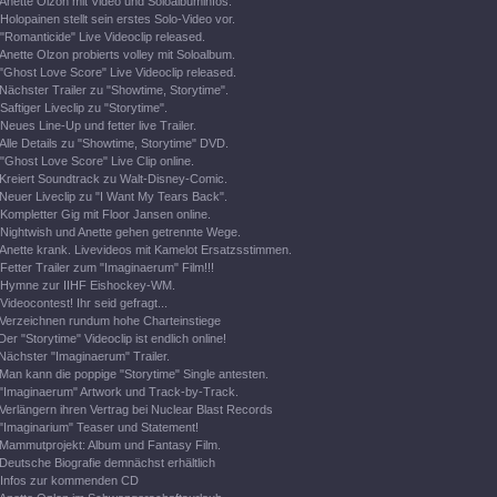
Anette Olzon mit Video und Soloalbuminfos.
Holopainen stellt sein erstes Solo-Video vor.
"Romanticide" Live Videoclip released.
Anette Olzon probierts volley mit Soloalbum.
"Ghost Love Score" Live Videoclip released.
Nächster Trailer zu "Showtime, Storytime".
Saftiger Liveclip zu "Storytime".
Neues Line-Up und fetter live Trailer.
Alle Details zu "Showtime, Storytime" DVD.
"Ghost Love Score" Live Clip online.
Kreiert Soundtrack zu Walt-Disney-Comic.
Neuer Liveclip zu "I Want My Tears Back".
Kompletter Gig mit Floor Jansen online.
Nightwish und Anette gehen getrennte Wege.
Anette krank. Livevideos mit Kamelot Ersatzsstimmen.
Fetter Trailer zum "Imaginaerum" Film!!!
Hymne zur IIHF Eishockey-WM.
Videocontest! Ihr seid gefragt...
Verzeichnen rundum hohe Charteinstiege
Der "Storytime" Videoclip ist endlich online!
Nächster "Imaginaerum" Trailer.
Man kann die poppige "Storytime" Single antesten.
"Imaginaerum" Artwork und Track-by-Track.
Verlängern ihren Vertrag bei Nuclear Blast Records
"Imaginarium" Teaser und Statement!
Mammutprojekt: Album und Fantasy Film.
Deutsche Biografie demnächst erhältlich
Infos zur kommenden CD