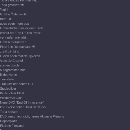
Tarja's erstes Kommentar...
Tarja gefeuert!!!!!
Platin!
Gold in Österreich!!!
Best-Of...
goes even more pop
Goldkehlchen mit eigener Seite
erneut bei "Top Of The Pops"
verkaufen wie wild...
Gold in Germanien!
Platz 1 in Deutschland!!!!
...still climbing
Gleich noch mal Neuigkeiten
Ab in die Charts!
starten durch
Autogrammstunde
findet Nemo
Trackliste
Tracklist der neuen CD
Studiobilder
Bei Nuclear Blast
Wiedermal Gold
Neue DVD "End Of Innocence"
DVD verschoben, bald im Studio
Tarja heiratet
DVD verschiebt sich, neues Album in Planung
Doppelplatin
Platin in Finnland!