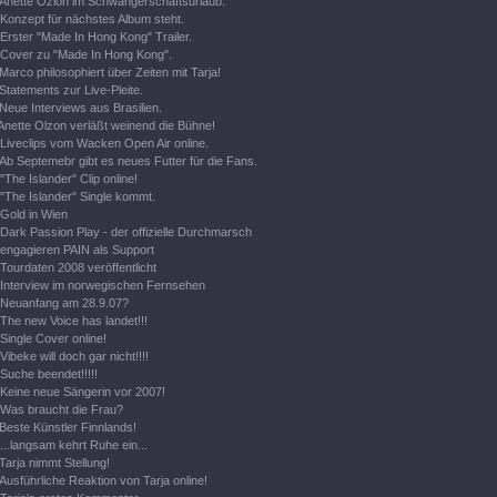
Anette Ozlon im Schwangerschaftsurlaub.
Konzept für nächstes Album steht.
Erster "Made In Hong Kong" Trailer.
Cover zu "Made In Hong Kong".
Marco philosophiert über Zeiten mit Tarja!
Statements zur Live-Pleite.
Neue Interviews aus Brasilien.
Anette Olzon verläßt weinend die Bühne!
Liveclips vom Wacken Open Air online.
Ab Septemebr gibt es neues Futter für die Fans.
"The Islander" Clip online!
"The Islander" Single kommt.
Gold in Wien
Dark Passion Play - der offizielle Durchmarsch
engagieren PAIN als Support
Tourdaten 2008 veröffentlicht
Interview im norwegischen Fernsehen
Neuanfang am 28.9.07?
The new Voice has landet!!!
Single Cover online!
Vibeke will doch gar nicht!!!!
Suche beendet!!!!!
Keine neue Sängerin vor 2007!
Was braucht die Frau?
Beste Künstler Finnlands!
...langsam kehrt Ruhe ein...
Tarja nimmt Stellung!
Ausführliche Reaktion von Tarja online!