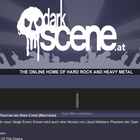
Kein Bild vorhanden.
Phantom der Oper Cover (Nightwish)
neue Single Evere Dream wird auch eine Version von Lloyd Webbers Phantom der Oper So
ream
m Of The Opera