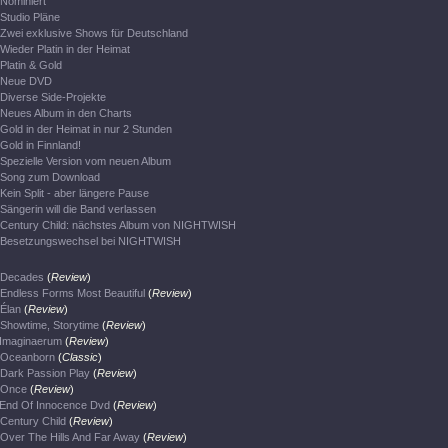
Nominiert
Studio Pläne
Zwei exklusive Shows für Deutschland
Wieder Platin in der Heimat
Platin & Gold
Neue DVD
Diverse Side-Projekte
Neues Album in den Charts
Gold in der Heimat in nur 2 Stunden
Gold in Finnland!
Spezielle Version vom neuen Album
Song zum Download
Kein Split - aber längere Pause
Sängerin will die Band verlassen
Century Child: nächstes Album von NIGHTWISH
Besetzungswechsel bei NIGHTWISH
Decades
(
Review
)
Endless Forms Most Beautiful
(
Review
)
Élan
(
Review
)
Showtime, Storytime
(
Review
)
Imaginaerum
(
Review
)
Oceanborn
(
Classic
)
Dark Passion Play
(
Review
)
Once
(
Review
)
End Of Innocence Dvd
(
Review
)
Century Child
(
Review
)
Over The Hills And Far Away
(
Review
)