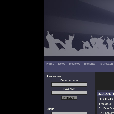
Home
News
Reviews
Berichte
Tourdaten
Anmeldung
Benutzername
Passwort
26.04.2002: 
NIGHTWISHs 
Trackliste:
01. Ever D
Suche
02. Phanto