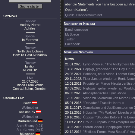
aber die Statements von Tarja bezogen auf ihre Ka
Opern Kariere“.
Quelle: Blabbermouth.net
SiteNews
Review
Nightwish im Internet
Audrey Horne
Achilles
Bandhomepage
MySpace
Special
Twitter
In Extremo
Facebook
Review
North Sea Echoes
Mehr von Nightwish
How To Cast A Shadow
News
Review
21.01.2025:
Lyric-Video zu "The Antikythera M
Ignition
13.08.2024:
Poppigr, grandiose "The Day Of..." 
All Will Die
24.05.2024:
Schönes, neus Video. Lahmer Song
Live
20.11.2022:
Floor Jansen wieder an Bord. Neue
21.07.2026
12.01.2021:
Frustrierter Marco Hietala verlässt
Bleed From Within
07.09.2020:
Nightwish gehen wieder auf Worldt
Conrad Sohm, Dornbirn
06.03.2020:
Atmosphärisches Lyric-Video
Upcoming Live
17.05.2019:
Video zu Soloalbum von Marco Hiet
05.01.2018:
"Decades" Tracklist ist raus.
Graz
Wolfmother
28.11.2017:
Compilation und Jubiläumstournee 
Innsbruck
20.12.2016:
Hübscher "My Walden" Liveclip onli
Wolfmother
18.10.2016:
Üppiger "Shudder Before The Beautif
Dinkelsbühl
11.03.2015:
Große Europatour mit Amorphis un
Arch Enemy (+21)
13.02.2015:
Stellen Video zur poppigen "Elan" Si
Arch Enemy (+21)
22.12.2014:
"Endless Forms Most Beautiful" Art
München