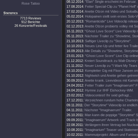
08.12.2014:
"Elan" Single erscheint im Februar.
Rose Tattoo
17.08.2014:
Fetter Special-Clip zu "Planet Hell" 
17.02.2014:
Anette Olzon mit Video und Soloalb
Statistics
05.02.2014:
Holopainen stellt sein erstes Solo-V
7713 Reviews
20.12.2013:
"Romanticide" Live Videoclip releas
912 Berichte
26 Konzerte/Festivals
02.12.2013:
Anette Olzon probierts volley mit S
15.11.2013:
"Ghost Love Score" Live Videoclip 
05.11.2013:
Nächster Trailer zu "Showtime, Stor
21.10.2013:
Saftiger Liveclip zu "Storytime".
10.10.2013:
Neues Line-Up und fetter live Traile
16.09.2013:
Alle Details zu "Showtime, Storytim
23.01.2013:
"Ghost Love Score" Live Clip online
11.12.2012:
Kreiert Soundtrack zu Walt-Disney
21.11.2012:
Neuer Liveclip zu "I Want My Tears
18.10.2012:
Kompletter Gig mit Floor Jansen onl
01.10.2012:
Nightwish und Anette gehen getren
30.09.2012:
Anette krank. Livevideos mit Kamel
24.04.2012:
Fetter Trailer zum "Imaginaerum" Fi
24.04.2012:
Hymne zur IIHF Eishockey-WM.
23.02.2012:
Videocontest! Ihr seid gefragt...
17.12.2011:
Verzeichnen rundum hohe Chartein
09.11.2011:
Der "Storytime" Videoclip ist endlich 
04.11.2011:
Nächster "Imaginaerum" Trailer.
26.10.2011:
Man kann die poppige "Storytime" S
09.09.2011:
"Imaginaerum" Artwork und Track-
22.08.2011:
Verlängern ihren Vertrag bei Nuclea
10.08.2011:
"Imaginarium" Teaser und Statemen
10.02.2011:
Mammutprojekt: Album und Fantasy