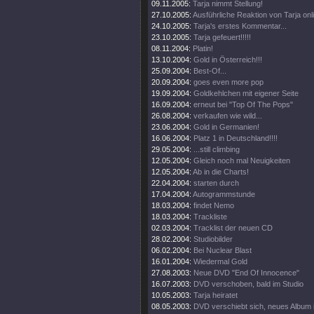
09.11.2005:
Tarja nimmt Stellung!
27.10.2005:
Ausführliche Reaktion von Tarja onl
24.10.2005:
Tarja's erstes Kommentar...
23.10.2005:
Tarja gefeuert!!!!!
08.11.2004:
Platin!
13.10.2004:
Gold in Österreich!!!
25.09.2004:
Best-Of...
20.09.2004:
goes even more pop
19.09.2004:
Goldkehlchen mit eigener Seite
16.09.2004:
erneut bei "Top Of The Pops"
26.08.2004:
verkaufen wie wild...
23.06.2004:
Gold in Germanien!
16.06.2004:
Platz 1 in Deutschland!!!!
29.05.2004:
...still climbing
12.05.2004:
Gleich noch mal Neuigkeiten
12.05.2004:
Ab in die Charts!
22.04.2004:
starten durch
17.04.2004:
Autogrammstunde
18.03.2004:
findet Nemo
18.03.2004:
Trackliste
02.03.2004:
Tracklist der neuen CD
28.02.2004:
Studiobilder
06.02.2004:
Bei Nuclear Blast
16.01.2004:
Wiedermal Gold
27.08.2003:
Neue DVD "End Of Innocence"
16.07.2003:
DVD verschoben, bald im Studio
10.05.2003:
Tarja heiratet
08.05.2003:
DVD verschiebt sich, neues Album 