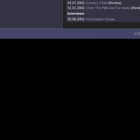
03.07.2002:
Century Child
(
Review
)
31.01.2002:
Over The Hills And Far Away
(
Revi
Interviews
30.08.2002:
Faszination Ozean
© D