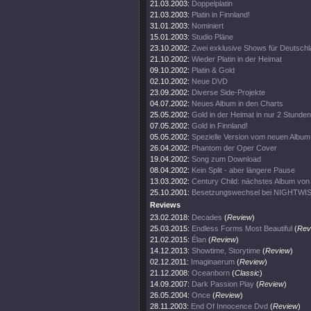
21.03.2003:
Doppelplatin
21.03.2003:
Platin in Finnland!
31.01.2003:
Nominiert
15.01.2003:
Studio Pläne
23.10.2002:
Zwei exklusive Shows für Deutsch
21.10.2002:
Wieder Platin in der Heimat
09.10.2002:
Platin & Gold
02.10.2002:
Neue DVD
23.09.2002:
Diverse Side-Projekte
04.07.2002:
Neues Album in den Charts
25.05.2002:
Gold in der Heimat in nur 2 Stunden
07.05.2002:
Gold in Finnland!
05.05.2002:
Spezielle Version vom neuen Album
26.04.2002:
Phantom der Oper Cover
19.04.2002:
Song zum Download
08.04.2002:
Kein Split - aber längere Pause
13.03.2002:
Century Child: nächstes Album v
25.10.2001:
Besetzungswechsel bei NIGHTWI
Reviews
23.02.2018:
Decades
(
Review
)
25.03.2015:
Endless Forms Most Beautiful
(
Rev
21.02.2015:
Élan
(
Review
)
14.12.2013:
Showtime, Storytime
(
Review
)
02.12.2011:
Imaginaerum
(
Review
)
21.12.2008:
Oceanborn
(
Classic
)
14.09.2007:
Dark Passion Play
(
Review
)
26.05.2004:
Once
(
Review
)
28.11.2003:
End Of Innocence Dvd
(
Review
)