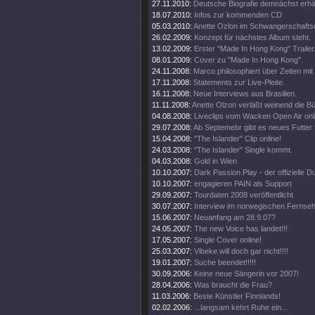
27.11.2010:
Deutsche Biografie demnächst erhäl
18.07.2010:
Infos zur kommenden CD
05.03.2010:
Anette Ozlon im Schwangerschaftsu
26.02.2009:
Konzept für nächstes Album steht.
13.02.2009:
Erster "Made In Hong Kong" Trailer
08.01.2009:
Cover zu "Made In Hong Kong".
24.11.2008:
Marco philosophiert über Zeiten mit 
17.11.2008:
Statements zur Live-Pleite.
16.11.2008:
Neue Interviews aus Brasilien.
11.11.2008:
Anette Olzon verläßt weinend die B
04.08.2008:
Liveclips vom Wacken Open Air onl
29.07.2008:
Ab Septemebr gibt es neues Futter 
15.04.2008:
"The Islander" Clip online!
24.03.2008:
"The Islander" Single kommt.
04.03.2008:
Gold in Wien
10.10.2007:
Dark Passion Play - der offizielle
10.10.2007:
engagieren PAIN als Support
29.09.2007:
Tourdaten 2008 veröffentlicht
30.07.2007:
Interview im norwegischen Fernse
15.06.2007:
Neuanfang am 28.9.07?
24.05.2007:
The new Voice has landet!!!
17.05.2007:
Single Cover online!
25.03.2007:
Vibeke will doch gar nicht!!!!
19.01.2007:
Suche beendet!!!!!
30.09.2006:
Keine neue Sängerin vor 2007!
28.04.2006:
Was braucht die Frau?
11.03.2006:
Beste Künstler Finnlands!
02.02.2006:
...langsam kehrt Ruhe ein...