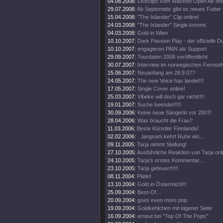
04.08.2008:
Liveclips vom Wacken Open Air onl
29.07.2008:
Ab Septemebr gibt es neues Futter 
15.04.2008:
"The Islander" Clip online!
24.03.2008:
"The Islander" Single kommt.
04.03.2008:
Gold in Wien
10.10.2007:
Dark Passion Play - der offizielle
10.10.2007:
engagieren PAIN als Support
29.09.2007:
Tourdaten 2008 veröffentlicht
30.07.2007:
Interview im norwegischen Fernse
15.06.2007:
Neuanfang am 28.9.07?
24.05.2007:
The new Voice has landet!!!
17.05.2007:
Single Cover online!
25.03.2007:
Vibeke will doch gar nicht!!!!
19.01.2007:
Suche beendet!!!!!
30.09.2006:
Keine neue Sängerin vor 2007!
28.04.2006:
Was braucht die Frau?
11.03.2006:
Beste Künstler Finnlands!
02.02.2006:
...langsam kehrt Ruhe ein...
09.11.2005:
Tarja nimmt Stellung!
27.10.2005:
Ausführliche Reaktion von Tarja onl
24.10.2005:
Tarja's erstes Kommentar...
23.10.2005:
Tarja gefeuert!!!!!
08.11.2004:
Platin!
13.10.2004:
Gold in Österreich!!!
25.09.2004:
Best-Of...
20.09.2004:
goes even more pop
19.09.2004:
Goldkehlchen mit eigener Seite
16.09.2004:
erneut bei "Top Of The Pops"