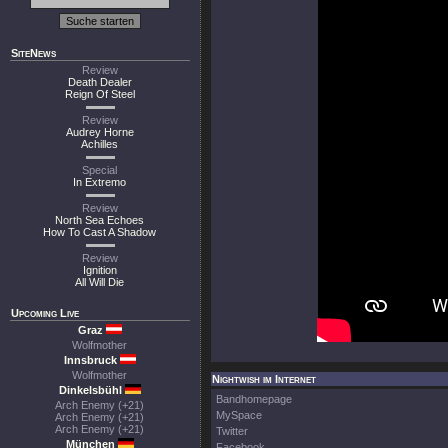
SiteNews
Review
Death Dealer
Reign Of Steel
Review
Audrey Horne
Achilles
Special
In Extremo
Review
North Sea Echoes
How To Cast A Shadow
Review
Ignition
All Will Die
Upcoming Live
Graz
Wolfmother
Innsbruck
Wolfmother
Nightwish im Internet
Dinkelsbühl
Bandhomepage
Arch Enemy (+21)
MySpace
Arch Enemy (+21)
Arch Enemy (+21)
Twitter
München
Facebook