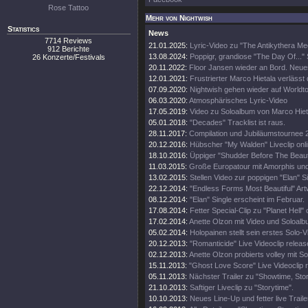
Rose Tattoo
Mehr von Nightwish
Statistics
News
7714 Reviews
21.01.2025:
Lyric-Video zu "The Antikythera M
912 Berichte
13.08.2024:
Poppigr, grandiose "The Day Of..." 
26 Konzerte/Festivals
20.11.2022:
Floor Jansen wieder an Bord. Neue
12.01.2021:
Frustrierter Marco Hietala verlässt
07.09.2020:
Nightwish gehen wieder auf Worldt
06.03.2020:
Atmosphärisches Lyric-Video
17.05.2019:
Video zu Soloalbum von Marco Hiet
05.01.2018:
"Decades" Tracklist ist raus.
28.11.2017:
Compilation und Jubiläumstournee 
20.12.2016:
Hübscher "My Walden" Liveclip onli
18.10.2016:
Üppiger "Shudder Before The Beautif
11.03.2015:
Große Europatour mit Amorphis un
13.02.2015:
Stellen Video zur poppigen "Elan" Si
22.12.2014:
"Endless Forms Most Beautiful" Art
08.12.2014:
"Elan" Single erscheint im Februar.
17.08.2014:
Fetter Special-Clip zu "Planet Hell" 
17.02.2014:
Anette Olzon mit Video und Soloalb
05.02.2014:
Holopainen stellt sein erstes Solo-V
20.12.2013:
"Romanticide" Live Videoclip releas
02.12.2013:
Anette Olzon probierts volley mit S
15.11.2013:
"Ghost Love Score" Live Videoclip 
05.11.2013:
Nächster Trailer zu "Showtime, Stor
21.10.2013:
Saftiger Liveclip zu "Storytime".
10.10.2013:
Neues Line-Up und fetter live Traile