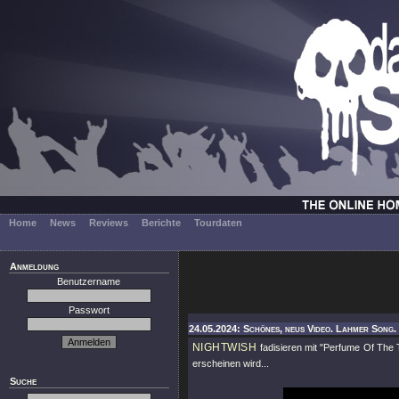
Home
News
Reviews
Berichte
Tourdaten
Anmeldung
Benutzername
Passwort
24.05.2024: Schönes, neus Video. Lahmer Song. 
NIGHTWISH
fadisieren mit
"Perfume Of The 
erscheinen wird...
Suche