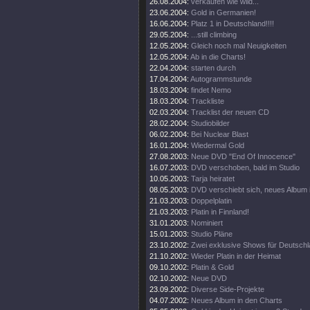
26.08.2004:
verkaufen wie wild...
23.06.2004:
Gold in Germanien!
16.06.2004:
Platz 1 in Deutschland!!!!
29.05.2004:
...still climbing
12.05.2004:
Gleich noch mal Neuigkeiten
12.05.2004:
Ab in die Charts!
22.04.2004:
starten durch
17.04.2004:
Autogrammstunde
18.03.2004:
findet Nemo
18.03.2004:
Trackliste
02.03.2004:
Tracklist der neuen CD
28.02.2004:
Studiobilder
06.02.2004:
Bei Nuclear Blast
16.01.2004:
Wiedermal Gold
27.08.2003:
Neue DVD "End Of Innocence"
16.07.2003:
DVD verschoben, bald im Studio
10.05.2003:
Tarja heiratet
08.05.2003:
DVD verschiebt sich, neues Album 
21.03.2003:
Doppelplatin
21.03.2003:
Platin in Finnland!
31.01.2003:
Nominiert
15.01.2003:
Studio Pläne
23.10.2002:
Zwei exklusive Shows für Deutsch
21.10.2002:
Wieder Platin in der Heimat
09.10.2002:
Platin & Gold
02.10.2002:
Neue DVD
23.09.2002:
Diverse Side-Projekte
04.07.2002:
Neues Album in den Charts