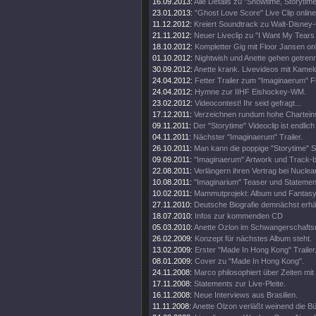
16.09.2013:
Alle Details zu "Showtime, Storytim
23.01.2013:
"Ghost Love Score" Live Clip online
11.12.2012:
Kreiert Soundtrack zu Walt-Disney
21.11.2012:
Neuer Liveclip zu "I Want My Tears
18.10.2012:
Kompletter Gig mit Floor Jansen onl
01.10.2012:
Nightwish und Anette gehen getren
30.09.2012:
Anette krank. Livevideos mit Kamel
24.04.2012:
Fetter Trailer zum "Imaginaerum" Fi
24.04.2012:
Hymne zur IIHF Eishockey-WM.
23.02.2012:
Videocontest! Ihr seid gefragt...
17.12.2011:
Verzeichnen rundum hohe Chartein
09.11.2011:
Der "Storytime" Videoclip ist endlich 
04.11.2011:
Nächster "Imaginaerum" Trailer.
26.10.2011:
Man kann die poppige "Storytime" S
09.09.2011:
"Imaginaerum" Artwork und Track-
22.08.2011:
Verlängern ihren Vertrag bei Nuclea
10.08.2011:
"Imaginarium" Teaser und Statemen
10.02.2011:
Mammutprojekt: Album und Fantasy
27.11.2010:
Deutsche Biografie demnächst erhäl
18.07.2010:
Infos zur kommenden CD
05.03.2010:
Anette Ozlon im Schwangerschaftsu
26.02.2009:
Konzept für nächstes Album steht.
13.02.2009:
Erster "Made In Hong Kong" Trailer
08.01.2009:
Cover zu "Made In Hong Kong".
24.11.2008:
Marco philosophiert über Zeiten mit 
17.11.2008:
Statements zur Live-Pleite.
16.11.2008:
Neue Interviews aus Brasilien.
11.11.2008:
Anette Olzon verläßt weinend die B