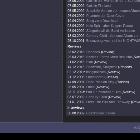
25.05.2002:
Gold in der Heimat in nur 2 Stunden
07.05.2002:
Gold in Finnland!
05.05.2002:
Spezielle Version vom neuen Album
26.04.2002:
Phantom der Oper Cover
19.04.2002:
Song zum Download
08.04.2002:
Kein Split - aber längere Pause
08.04.2002:
Sängerin will die Band verlassen
13.03.2002:
Century Child: nächstes Album v
25.10.2001:
Besetzungswechsel bei NIGHTWI
Reviews
23.02.2018:
Decades
(
Review
)
25.03.2015:
Endless Forms Most Beautiful
(
Rev
21.02.2015:
Élan
(
Review
)
14.12.2013:
Showtime, Storytime
(
Review
)
02.12.2011:
Imaginaerum
(
Review
)
21.12.2008:
Oceanborn
(
Classic
)
14.09.2007:
Dark Passion Play
(
Review
)
26.05.2004:
Once
(
Review
)
28.11.2003:
End Of Innocence Dvd
(
Review
)
03.07.2002:
Century Child
(
Review
)
31.01.2002:
Over The Hills And Far Away
(
Revi
Interviews
30.08.2002:
Faszination Ozean
© D