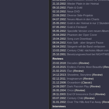
21.10.2002:
Wieder Platin in der Heimat
09.10.2002:
Platin & Gold
02.10.2002:
Neue DVD
23.09.2002:
Diverse Side-Projekte
04.07.2002:
Neues Album in den Charts
25.05.2002:
Gold in der Heimat in nur 2 Stunden
07.05.2002:
Gold in Finnland!
05.05.2002:
Spezielle Version vom neuen Album
26.04.2002:
Phantom der Oper Cover
19.04.2002:
Song zum Download
08.04.2002:
Kein Split - aber längere Pause
08.04.2002:
Sängerin will die Band verlassen
13.03.2002:
Century Child: nächstes Album v
25.10.2001:
Besetzungswechsel bei NIGHTWI
Reviews
23.02.2018:
Decades
(
Review
)
25.03.2015:
Endless Forms Most Beautiful
(
Rev
21.02.2015:
Élan
(
Review
)
14.12.2013:
Showtime, Storytime
(
Review
)
02.12.2011:
Imaginaerum
(
Review
)
21.12.2008:
Oceanborn
(
Classic
)
14.09.2007:
Dark Passion Play
(
Review
)
26.05.2004:
Once
(
Review
)
28.11.2003:
End Of Innocence Dvd
(
Review
)
03.07.2002:
Century Child
(
Review
)
31.01.2002:
Over The Hills And Far Away
(
Revi
Interviews