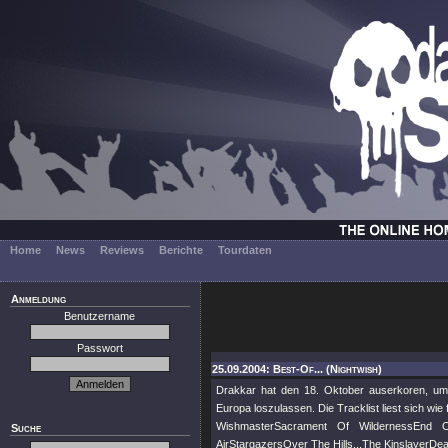
Home
News
Reviews
Berichte
Tourdaten
Anmeldung
Benutzername
Passwort
25.09.2004: Best-Of... (Nightwish)
Drakkar hat den 18. Oktober auserkoren, um
Europa loszulassen. Die Tracklist liest sich wie f
WishmasterSacrament Of WildernessEnd 
Suche
AirStargazersOver The Hills...The Kinslayer