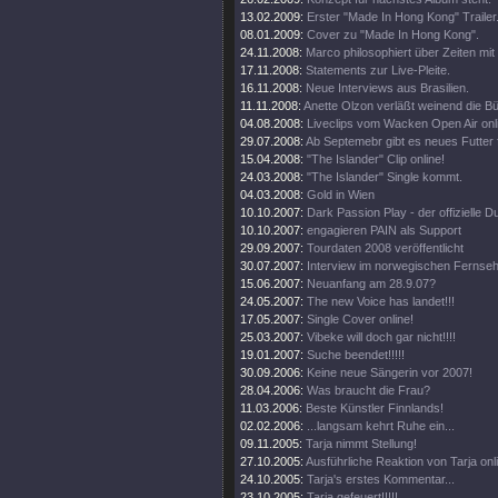
13.02.2009:
Erster "Made In Hong Kong" Trailer
08.01.2009:
Cover zu "Made In Hong Kong".
24.11.2008:
Marco philosophiert über Zeiten mit 
17.11.2008:
Statements zur Live-Pleite.
16.11.2008:
Neue Interviews aus Brasilien.
11.11.2008:
Anette Olzon verläßt weinend die B
04.08.2008:
Liveclips vom Wacken Open Air onl
29.07.2008:
Ab Septemebr gibt es neues Futter 
15.04.2008:
"The Islander" Clip online!
24.03.2008:
"The Islander" Single kommt.
04.03.2008:
Gold in Wien
10.10.2007:
Dark Passion Play - der offizielle
10.10.2007:
engagieren PAIN als Support
29.09.2007:
Tourdaten 2008 veröffentlicht
30.07.2007:
Interview im norwegischen Fernse
15.06.2007:
Neuanfang am 28.9.07?
24.05.2007:
The new Voice has landet!!!
17.05.2007:
Single Cover online!
25.03.2007:
Vibeke will doch gar nicht!!!!
19.01.2007:
Suche beendet!!!!!
30.09.2006:
Keine neue Sängerin vor 2007!
28.04.2006:
Was braucht die Frau?
11.03.2006:
Beste Künstler Finnlands!
02.02.2006:
...langsam kehrt Ruhe ein...
09.11.2005:
Tarja nimmt Stellung!
27.10.2005:
Ausführliche Reaktion von Tarja onl
24.10.2005:
Tarja's erstes Kommentar...
23.10.2005:
Tarja gefeuert!!!!!