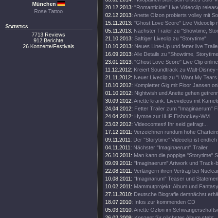
München
20.12.2013:
"Romanticide" Live Videoclip releas
Rose Tattoo
02.12.2013:
Anette Olzon probierts volley mit S
15.11.2013:
"Ghost Love Score" Live Videoclip 
Statistics
05.11.2013:
Nächster Trailer zu "Showtime, Stor
7713 Reviews
21.10.2013:
Saftiger Liveclip zu "Storytime".
912 Berichte
26 Konzerte/Festivals
10.10.2013:
Neues Line-Up und fetter live Traile
16.09.2013:
Alle Details zu "Showtime, Storytim
23.01.2013:
"Ghost Love Score" Live Clip online
11.12.2012:
Kreiert Soundtrack zu Walt-Disney
21.11.2012:
Neuer Liveclip zu "I Want My Tears
18.10.2012:
Kompletter Gig mit Floor Jansen onl
01.10.2012:
Nightwish und Anette gehen getren
30.09.2012:
Anette krank. Livevideos mit Kamel
24.04.2012:
Fetter Trailer zum "Imaginaerum" Fi
24.04.2012:
Hymne zur IIHF Eishockey-WM.
23.02.2012:
Videocontest! Ihr seid gefragt...
17.12.2011:
Verzeichnen rundum hohe Chartein
09.11.2011:
Der "Storytime" Videoclip ist endlich 
04.11.2011:
Nächster "Imaginaerum" Trailer.
26.10.2011:
Man kann die poppige "Storytime" S
09.09.2011:
"Imaginaerum" Artwork und Track-
22.08.2011:
Verlängern ihren Vertrag bei Nuclea
10.08.2011:
"Imaginarium" Teaser und Statemen
10.02.2011:
Mammutprojekt: Album und Fantasy
27.11.2010:
Deutsche Biografie demnächst erhäl
18.07.2010:
Infos zur kommenden CD
05.03.2010:
Anette Ozlon im Schwangerschaftsu
26.02.2009:
Konzept für nächstes Album steht.