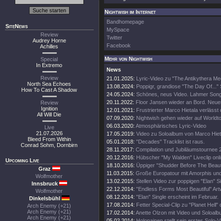
Nightwish im Internet
Bandhomepage
SiteNews
MySpace
Review
Twitter
Audrey Horne
Facebook
Achilles
Mehr von Nightwish
Special
In Extremo
News
Review
21.01.2025:
Lyric-Video zu "The Antikythera M
North Sea Echoes
13.08.2024:
Poppigr, grandiose "The Day Of..." 
How To Cast A Shadow
24.05.2024:
Schönes, neus Video. Lahmer Song
20.11.2022:
Floor Jansen wieder an Bord. Neue
Review
Ignition
12.01.2021:
Frustrierter Marco Hietala verlässt
All Will Die
07.09.2020:
Nightwish gehen wieder auf Worldt
06.03.2020:
Atmosphärisches Lyric-Video
Live
21.07.2026
17.05.2019:
Video zu Soloalbum von Marco Hiet
Bleed From Within
05.01.2018:
"Decades" Tracklist ist raus.
Conrad Sohm, Dornbirn
28.11.2017:
Compilation und Jubiläumstournee 
20.12.2016:
Hübscher "My Walden" Liveclip onli
Upcoming Live
18.10.2016:
Üppiger "Shudder Before The Beautif
Graz
11.03.2015:
Große Europatour mit Amorphis un
Wolfmother
13.02.2015:
Stellen Video zur poppigen "Elan" Si
Innsbruck
22.12.2014:
"Endless Forms Most Beautiful" Art
Wolfmother
08.12.2014:
"Elan" Single erscheint im Februar.
Dinkelsbühl
17.08.2014:
Fetter Special-Clip zu "Planet Hell" 
Arch Enemy (+21)
Arch Enemy (+21)
17.02.2014:
Anette Olzon mit Video und Soloalb
Arch Enemy (+21)
05.02.2014:
Holopainen stellt sein erstes Solo-V