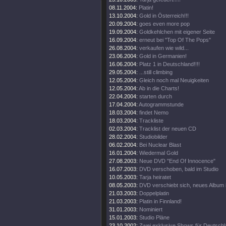
08.11.2004:
Platin!
13.10.2004:
Gold in Österreich!!!
20.09.2004:
goes even more pop
19.09.2004:
Goldkehlchen mit eigener Seite
16.09.2004:
erneut bei "Top Of The Pops"
26.08.2004:
verkaufen wie wild...
23.06.2004:
Gold in Germanien!
16.06.2004:
Platz 1 in Deutschland!!!!
29.05.2004:
...still climbing
12.05.2004:
Gleich noch mal Neuigkeiten
12.05.2004:
Ab in die Charts!
22.04.2004:
starten durch
17.04.2004:
Autogrammstunde
18.03.2004:
findet Nemo
18.03.2004:
Trackliste
02.03.2004:
Tracklist der neuen CD
28.02.2004:
Studiobilder
06.02.2004:
Bei Nuclear Blast
16.01.2004:
Wiedermal Gold
27.08.2003:
Neue DVD "End Of Innocence"
16.07.2003:
DVD verschoben, bald im Studio
10.05.2003:
Tarja heiratet
08.05.2003:
DVD verschiebt sich, neues Album 
21.03.2003:
Doppelplatin
21.03.2003:
Platin in Finnland!
31.01.2003:
Nominiert
15.01.2003:
Studio Pläne
23.10.2002:
Zwei exklusive Shows für Deutsch