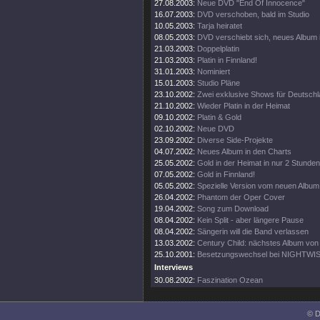
27.08.2003:
Neue DVD "End Of Innocence"
16.07.2003:
DVD verschoben, bald im Studio
10.05.2003:
Tarja heiratet
08.05.2003:
DVD verschiebt sich, neues Album 
21.03.2003:
Doppelplatin
21.03.2003:
Platin in Finnland!
31.01.2003:
Nominiert
15.01.2003:
Studio Pläne
23.10.2002:
Zwei exklusive Shows für Deutsch
21.10.2002:
Wieder Platin in der Heimat
09.10.2002:
Platin & Gold
02.10.2002:
Neue DVD
23.09.2002:
Diverse Side-Projekte
04.07.2002:
Neues Album in den Charts
25.05.2002:
Gold in der Heimat in nur 2 Stunden
07.05.2002:
Gold in Finnland!
05.05.2002:
Spezielle Version vom neuen Album
26.04.2002:
Phantom der Oper Cover
19.04.2002:
Song zum Download
08.04.2002:
Kein Split - aber längere Pause
08.04.2002:
Sängerin will die Band verlassen
13.03.2002:
Century Child: nächstes Album v
25.10.2001:
Besetzungswechsel bei NIGHTWI
Interviews
30.08.2002:
Faszination Ozean
© D