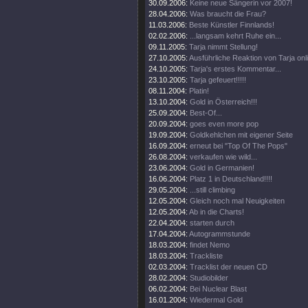
30.09.2006:
Keine neue Sängerin vor 2007!
28.04.2006:
Was braucht die Frau?
11.03.2006:
Beste Künstler Finnlands!
02.02.2006:
...langsam kehrt Ruhe ein...
09.11.2005:
Tarja nimmt Stellung!
27.10.2005:
Ausführliche Reaktion von Tarja onl
24.10.2005:
Tarja's erstes Kommentar...
23.10.2005:
Tarja gefeuert!!!!!
08.11.2004:
Platin!
13.10.2004:
Gold in Österreich!!!
25.09.2004:
Best-Of...
20.09.2004:
goes even more pop
19.09.2004:
Goldkehlchen mit eigener Seite
16.09.2004:
erneut bei "Top Of The Pops"
26.08.2004:
verkaufen wie wild...
23.06.2004:
Gold in Germanien!
16.06.2004:
Platz 1 in Deutschland!!!!
29.05.2004:
...still climbing
12.05.2004:
Gleich noch mal Neuigkeiten
12.05.2004:
Ab in die Charts!
22.04.2004:
starten durch
17.04.2004:
Autogrammstunde
18.03.2004:
findet Nemo
18.03.2004:
Trackliste
02.03.2004:
Tracklist der neuen CD
28.02.2004:
Studiobilder
06.02.2004:
Bei Nuclear Blast
16.01.2004:
Wiedermal Gold