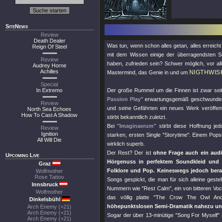
SiteNews
Review
Death Dealer
Was tun, wenn schon alles getan, alles erreich
Reign Of Steel
mit dem Wissen einige der überragendsten So
Review
haben, zufrieden sein? Schwer möglich, vor al
Audrey Horne
Achilles
NIGTHWIS
Mastermind, das Genie in und um
Special
In Extremo
Der große Rummel um die Finnen ist zwar se
Passion Play"
erwartungsgemäß geschwunden, 
Review
und seine Gefährten ein neues Werk veröffen
North Sea Echoes
How To Cast A Shadow
stirbt bekanntlich zuletzt.
Bei
"Imaginaerum"
stirbt diese Hoffnung jed
Review
Ignition
starken, ersten Single
"Storytime"
. Einem Popso
All Will Die
wirklich superb.
Der Rest? Der ist
ohne Frage auch ein aud
Upcoming Live
Hörgenuss in perfektem Soundkleid und i
Graz
Folklore und Pop. Keineswegs jedoch ber
Wolfmother
Rose Tattoo
Songs gespickt, die man für sich alleine geste
Innsbruck
Nummern wie
"Rest Calm"
, ein von bitteren V
Wolfmother
das völlig platte
"The Crow The Owl An
Dinkelsbühl
höhepunktslosen Semi-Dramatik nahezu un
Arch Enemy (+21)
Arch Enemy (+21)
Sogar der über 13-minütige
"Song For Myself"
i
Arch Enemy (+21)