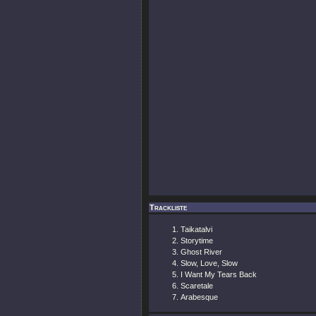
Trackliste
Taikatalvi
Storytime
Ghost River
Slow, Love, Slow
I Want My Tears Back
Scaretale
Arabesque