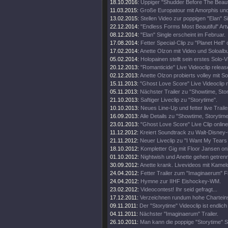
18.10.2016:
Üppiger "Shudder Before The Beautif
11.03.2015:
Große Europatour mit Amorphis un
13.02.2015:
Stellen Video zur poppigen "Elan" Si
22.12.2014:
"Endless Forms Most Beautiful" Art
08.12.2014:
"Elan" Single erscheint im Februar.
17.08.2014:
Fetter Special-Clip zu "Planet Hell" 
17.02.2014:
Anette Olzon mit Video und Soloalb
05.02.2014:
Holopainen stellt sein erstes Solo-V
20.12.2013:
"Romanticide" Live Videoclip releas
02.12.2013:
Anette Olzon probierts volley mit S
15.11.2013:
"Ghost Love Score" Live Videoclip 
05.11.2013:
Nächster Trailer zu "Showtime, Stor
21.10.2013:
Saftiger Liveclip zu "Storytime".
10.10.2013:
Neues Line-Up und fetter live Traile
16.09.2013:
Alle Details zu "Showtime, Storytim
23.01.2013:
"Ghost Love Score" Live Clip online
11.12.2012:
Kreiert Soundtrack zu Walt-Disney
21.11.2012:
Neuer Liveclip zu "I Want My Tears
18.10.2012:
Kompletter Gig mit Floor Jansen onl
01.10.2012:
Nightwish und Anette gehen getren
30.09.2012:
Anette krank. Livevideos mit Kamel
24.04.2012:
Fetter Trailer zum "Imaginaerum" Fi
24.04.2012:
Hymne zur IIHF Eishockey-WM.
23.02.2012:
Videocontest! Ihr seid gefragt...
17.12.2011:
Verzeichnen rundum hohe Chartein
09.11.2011:
Der "Storytime" Videoclip ist endlich 
04.11.2011:
Nächster "Imaginaerum" Trailer.
26.10.2011:
Man kann die poppige "Storytime" S