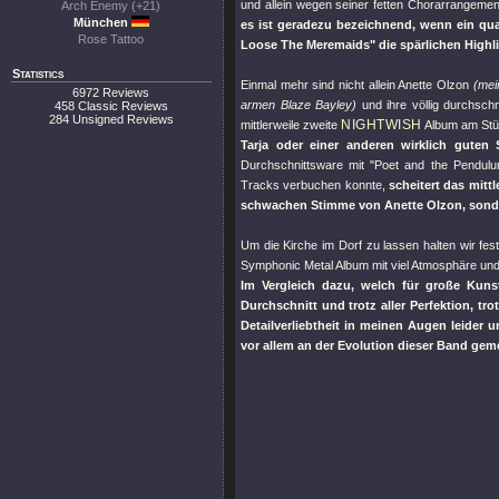
und allein wegen seiner fetten Chorarrangeme
Arch Enemy (+21)
München
es ist geradezu bezeichnend, wenn ein qu
Rose Tattoo
Loose The Meremaids"
die spärlichen Highl
Statistics
Einmal mehr sind nicht allein Anette Olzon
(mei
6972 Reviews
armen Blaze Bayley)
und ihre völlig durchsch
458 Classic Reviews
284 Unsigned Reviews
NIGHTWISH
mittlerweile zweite
Album am St
Tarja oder einer anderen wirklich guten
Durchschnittsware mit
"Poet and the Pendulu
Tracks verbuchen konnte,
scheitert das mitt
schwachen Stimme von Anette Olzon, sond
Um die Kirche im Dorf zu lassen halten wir fes
Symphonic Metal Album mit viel Atmosphäre und F
Im Vergleich dazu, welch für große Kunst
Durchschnitt und trotz aller Perfektion, tr
Detailverliebtheit in meinen Augen leider 
vor allem an der Evolution dieser Band ge