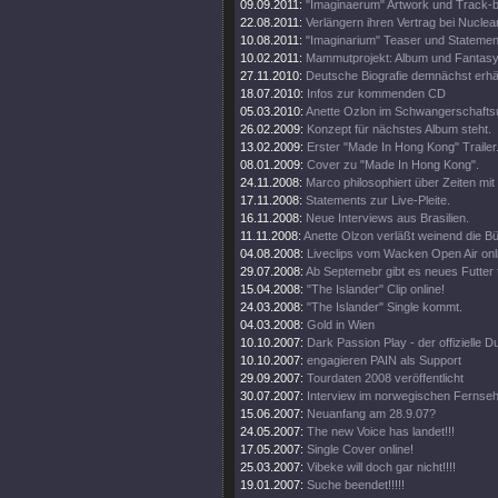
09.09.2011:
"Imaginaerum" Artwork und Track-
22.08.2011:
Verlängern ihren Vertrag bei Nuclea
10.08.2011:
"Imaginarium" Teaser und Statemen
10.02.2011:
Mammutprojekt: Album und Fantasy
27.11.2010:
Deutsche Biografie demnächst erhäl
18.07.2010:
Infos zur kommenden CD
05.03.2010:
Anette Ozlon im Schwangerschaftsu
26.02.2009:
Konzept für nächstes Album steht.
13.02.2009:
Erster "Made In Hong Kong" Trailer
08.01.2009:
Cover zu "Made In Hong Kong".
24.11.2008:
Marco philosophiert über Zeiten mit 
17.11.2008:
Statements zur Live-Pleite.
16.11.2008:
Neue Interviews aus Brasilien.
11.11.2008:
Anette Olzon verläßt weinend die B
04.08.2008:
Liveclips vom Wacken Open Air onl
29.07.2008:
Ab Septemebr gibt es neues Futter 
15.04.2008:
"The Islander" Clip online!
24.03.2008:
"The Islander" Single kommt.
04.03.2008:
Gold in Wien
10.10.2007:
Dark Passion Play - der offizielle
10.10.2007:
engagieren PAIN als Support
29.09.2007:
Tourdaten 2008 veröffentlicht
30.07.2007:
Interview im norwegischen Fernse
15.06.2007:
Neuanfang am 28.9.07?
24.05.2007:
The new Voice has landet!!!
17.05.2007:
Single Cover online!
25.03.2007:
Vibeke will doch gar nicht!!!!
19.01.2007:
Suche beendet!!!!!