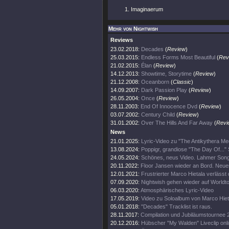
Imaginaerum
Mehr von Nightwish
Reviews
23.02.2018:
Decades
(
Review
)
25.03.2015:
Endless Forms Most Beautiful
(
Rev
21.02.2015:
Élan
(
Review
)
14.12.2013:
Showtime, Storytime
(
Review
)
21.12.2008:
Oceanborn
(
Classic
)
14.09.2007:
Dark Passion Play
(
Review
)
26.05.2004:
Once
(
Review
)
28.11.2003:
End Of Innocence Dvd
(
Review
)
03.07.2002:
Century Child
(
Review
)
31.01.2002:
Over The Hills And Far Away
(
Revi
News
21.01.2025:
Lyric-Video zu "The Antikythera M
13.08.2024:
Poppigr, grandiose "The Day Of..." 
24.05.2024:
Schönes, neus Video. Lahmer Song
20.11.2022:
Floor Jansen wieder an Bord. Neue
12.01.2021:
Frustrierter Marco Hietala verlässt
07.09.2020:
Nightwish gehen wieder auf Worldt
06.03.2020:
Atmosphärisches Lyric-Video
17.05.2019:
Video zu Soloalbum von Marco Hiet
05.01.2018:
"Decades" Tracklist ist raus.
28.11.2017:
Compilation und Jubiläumstournee 
20.12.2016:
Hübscher "My Walden" Liveclip onli