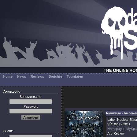
Home
News
Reviews
Berichte
Tourdaten
Anmeldung
Benutzername
Passwort
Nightwish - Imagina
Label: Nuclear Blast
VÖ: 02.12.2011
Homepage
|
MySpa
Suche
Art: Review