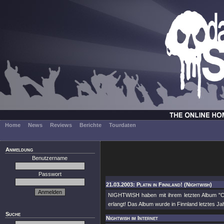
Home
News
Reviews
Berichte
Tourdaten
Anmeldung
Benutzername
Passwort
21.03.2003: Platin in Finnland! (Nightwish)
NIGHTWISH haben mit ihrem letzten Album "Cen
erlangt! Das Album wurde in Finnland letztes Ja
Suche
Nightwish im Internet