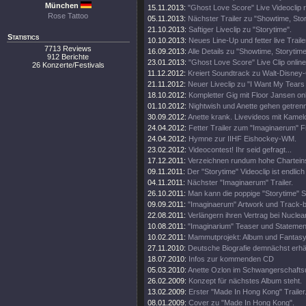
München
15.11.2013:
"Ghost Love Score" Live Videoclip 
Rose Tattoo
05.11.2013:
Nächster Trailer zu "Showtime, Stor
21.10.2013:
Saftiger Liveclip zu "Storytime".
Statistics
10.10.2013:
Neues Line-Up und fetter live Traile
7713 Reviews
16.09.2013:
Alle Details zu "Showtime, Storytim
912 Berichte
23.01.2013:
"Ghost Love Score" Live Clip online
26 Konzerte/Festivals
11.12.2012:
Kreiert Soundtrack zu Walt-Disney
21.11.2012:
Neuer Liveclip zu "I Want My Tears
18.10.2012:
Kompletter Gig mit Floor Jansen onl
01.10.2012:
Nightwish und Anette gehen getren
30.09.2012:
Anette krank. Livevideos mit Kamel
24.04.2012:
Fetter Trailer zum "Imaginaerum" Fi
24.04.2012:
Hymne zur IIHF Eishockey-WM.
23.02.2012:
Videocontest! Ihr seid gefragt...
17.12.2011:
Verzeichnen rundum hohe Chartein
09.11.2011:
Der "Storytime" Videoclip ist endlich 
04.11.2011:
Nächster "Imaginaerum" Trailer.
26.10.2011:
Man kann die poppige "Storytime" S
09.09.2011:
"Imaginaerum" Artwork und Track-
22.08.2011:
Verlängern ihren Vertrag bei Nuclea
10.08.2011:
"Imaginarium" Teaser und Statemen
10.02.2011:
Mammutprojekt: Album und Fantasy
27.11.2010:
Deutsche Biografie demnächst erhäl
18.07.2010:
Infos zur kommenden CD
05.03.2010:
Anette Ozlon im Schwangerschaftsu
26.02.2009:
Konzept für nächstes Album steht.
13.02.2009:
Erster "Made In Hong Kong" Trailer
08.01.2009:
Cover zu "Made In Hong Kong".