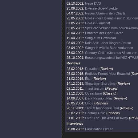
02.10.2002:
Neue DVD
23.09.2002:
Diverse Side-Projekte
04.07.2002:
Neues Album in den Charts
25.05.2002:
Gold in der Heimat in nur 2 Stunden
07.05.2002:
Gold in Finnland!
05.05.2002:
Spezielle Version vom neuen Album
26.04.2002:
Phantom der Oper Cover
19.04.2002:
Song zum Download
08.04.2002:
Kein Split - aber längere Pause
08.04.2002:
Sängerin will die Band verlassen
13.03.2002:
Century Child: nächstes Album v
25.10.2001:
Besetzungswechsel bei NIGHTWI
Reviews
23.02.2018:
Decades
(
Review
)
25.03.2015:
Endless Forms Most Beautiful
(
Rev
21.02.2015:
Élan
(
Review
)
14.12.2013:
Showtime, Storytime
(
Review
)
02.12.2011:
Imaginaerum
(
Review
)
21.12.2008:
Oceanborn
(
Classic
)
14.09.2007:
Dark Passion Play
(
Review
)
26.05.2004:
Once
(
Review
)
28.11.2003:
End Of Innocence Dvd
(
Review
)
03.07.2002:
Century Child
(
Review
)
31.01.2002:
Over The Hills And Far Away
(
Revi
Interviews
30.08.2002:
Faszination Ozean