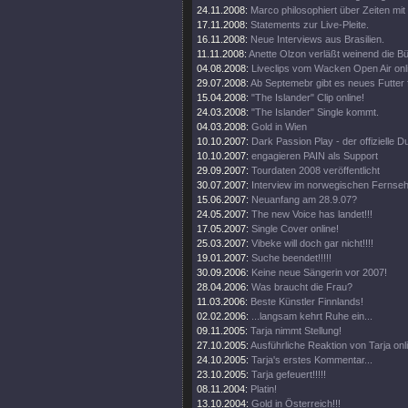
24.11.2008:
Marco philosophiert über Zeiten mit 
17.11.2008:
Statements zur Live-Pleite.
16.11.2008:
Neue Interviews aus Brasilien.
11.11.2008:
Anette Olzon verläßt weinend die B
04.08.2008:
Liveclips vom Wacken Open Air onl
29.07.2008:
Ab Septemebr gibt es neues Futter 
15.04.2008:
"The Islander" Clip online!
24.03.2008:
"The Islander" Single kommt.
04.03.2008:
Gold in Wien
10.10.2007:
Dark Passion Play - der offizielle
10.10.2007:
engagieren PAIN als Support
29.09.2007:
Tourdaten 2008 veröffentlicht
30.07.2007:
Interview im norwegischen Fernse
15.06.2007:
Neuanfang am 28.9.07?
24.05.2007:
The new Voice has landet!!!
17.05.2007:
Single Cover online!
25.03.2007:
Vibeke will doch gar nicht!!!!
19.01.2007:
Suche beendet!!!!!
30.09.2006:
Keine neue Sängerin vor 2007!
28.04.2006:
Was braucht die Frau?
11.03.2006:
Beste Künstler Finnlands!
02.02.2006:
...langsam kehrt Ruhe ein...
09.11.2005:
Tarja nimmt Stellung!
27.10.2005:
Ausführliche Reaktion von Tarja onl
24.10.2005:
Tarja's erstes Kommentar...
23.10.2005:
Tarja gefeuert!!!!!
08.11.2004:
Platin!
13.10.2004:
Gold in Österreich!!!