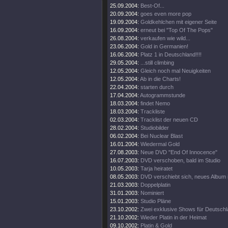
25.09.2004:
Best-Of...
20.09.2004:
goes even more pop
19.09.2004:
Goldkehlchen mit eigener Seite
16.09.2004:
erneut bei "Top Of The Pops"
26.08.2004:
verkaufen wie wild...
23.06.2004:
Gold in Germanien!
16.06.2004:
Platz 1 in Deutschland!!!!
29.05.2004:
...still climbing
12.05.2004:
Gleich noch mal Neuigkeiten
12.05.2004:
Ab in die Charts!
22.04.2004:
starten durch
17.04.2004:
Autogrammstunde
18.03.2004:
findet Nemo
18.03.2004:
Trackliste
02.03.2004:
Tracklist der neuen CD
28.02.2004:
Studiobilder
06.02.2004:
Bei Nuclear Blast
16.01.2004:
Wiedermal Gold
27.08.2003:
Neue DVD "End Of Innocence"
16.07.2003:
DVD verschoben, bald im Studio
10.05.2003:
Tarja heiratet
08.05.2003:
DVD verschiebt sich, neues Album 
21.03.2003:
Doppelplatin
31.01.2003:
Nominiert
15.01.2003:
Studio Pläne
23.10.2002:
Zwei exklusive Shows für Deutsch
21.10.2002:
Wieder Platin in der Heimat
09.10.2002:
Platin & Gold