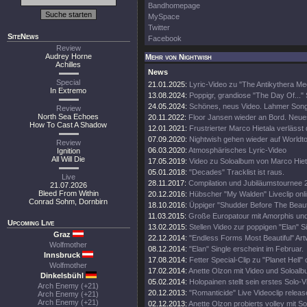
Bandhomepage
MySpace
Twitter
SiteNews
Facebook
Review
Audrey Horne
Mehr von Nightwish
Achilles
News
Special
21.01.2025:
Lyric-Video zu "The Antikythera M
In Extremo
13.08.2024:
Poppigr, grandiose "The Day Of..." 
24.05.2024:
Schönes, neus Video. Lahmer Song
Review
North Sea Echoes
20.11.2022:
Floor Jansen wieder an Bord. Neue
How To Cast A Shadow
12.01.2021:
Frustrierter Marco Hietala verlässt
07.09.2020:
Nightwish gehen wieder auf Worldt
Review
06.03.2020:
Atmosphärisches Lyric-Video
Ignition
All Will Die
17.05.2019:
Video zu Soloalbum von Marco Hiet
05.01.2018:
"Decades" Tracklist ist raus.
Live
28.11.2017:
Compilation und Jubiläumstournee 
21.07.2026
Bleed From Within
20.12.2016:
Hübscher "My Walden" Liveclip onli
Conrad Sohm, Dornbirn
18.10.2016:
Üppiger "Shudder Before The Beautif
11.03.2015:
Große Europatour mit Amorphis un
Upcoming Live
13.02.2015:
Stellen Video zur poppigen "Elan" Si
Graz
22.12.2014:
"Endless Forms Most Beautiful" Art
Wolfmother
08.12.2014:
"Elan" Single erscheint im Februar.
Innsbruck
17.08.2014:
Fetter Special-Clip zu "Planet Hell" 
Wolfmother
17.02.2014:
Anette Olzon mit Video und Soloalb
Dinkelsbühl
05.02.2014:
Holopainen stellt sein erstes Solo-V
Arch Enemy (+21)
20.12.2013:
"Romanticide" Live Videoclip releas
Arch Enemy (+21)
Arch Enemy (+21)
02.12.2013:
Anette Olzon probierts volley mit S