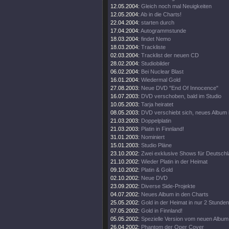
12.05.2004:
Gleich noch mal Neuigkeiten
12.05.2004:
Ab in die Charts!
22.04.2004:
starten durch
17.04.2004:
Autogrammstunde
18.03.2004:
findet Nemo
18.03.2004:
Trackliste
02.03.2004:
Tracklist der neuen CD
28.02.2004:
Studiobilder
06.02.2004:
Bei Nuclear Blast
16.01.2004:
Wiedermal Gold
27.08.2003:
Neue DVD "End Of Innocence"
16.07.2003:
DVD verschoben, bald im Studio
10.05.2003:
Tarja heiratet
08.05.2003:
DVD verschiebt sich, neues Album 
21.03.2003:
Doppelplatin
21.03.2003:
Platin in Finnland!
31.01.2003:
Nominiert
15.01.2003:
Studio Pläne
23.10.2002:
Zwei exklusive Shows für Deutsch
21.10.2002:
Wieder Platin in der Heimat
09.10.2002:
Platin & Gold
02.10.2002:
Neue DVD
23.09.2002:
Diverse Side-Projekte
04.07.2002:
Neues Album in den Charts
25.05.2002:
Gold in der Heimat in nur 2 Stunden
07.05.2002:
Gold in Finnland!
05.05.2002:
Spezielle Version vom neuen Album
26.04.2002:
Phantom der Oper Cover