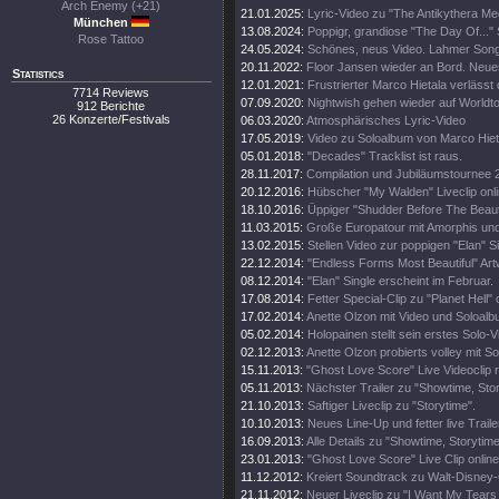
Arch Enemy (+21)
21.01.2025:
Lyric-Video zu "The Antikythera M
München
13.08.2024:
Poppigr, grandiose "The Day Of..." 
Rose Tattoo
24.05.2024:
Schönes, neus Video. Lahmer Song
20.11.2022:
Floor Jansen wieder an Bord. Neue
Statistics
12.01.2021:
Frustrierter Marco Hietala verlässt
7714 Reviews
07.09.2020:
Nightwish gehen wieder auf Worldt
912 Berichte
26 Konzerte/Festivals
06.03.2020:
Atmosphärisches Lyric-Video
17.05.2019:
Video zu Soloalbum von Marco Hiet
05.01.2018:
"Decades" Tracklist ist raus.
28.11.2017:
Compilation und Jubiläumstournee 
20.12.2016:
Hübscher "My Walden" Liveclip onli
18.10.2016:
Üppiger "Shudder Before The Beautif
11.03.2015:
Große Europatour mit Amorphis un
13.02.2015:
Stellen Video zur poppigen "Elan" Si
22.12.2014:
"Endless Forms Most Beautiful" Art
08.12.2014:
"Elan" Single erscheint im Februar.
17.08.2014:
Fetter Special-Clip zu "Planet Hell" 
17.02.2014:
Anette Olzon mit Video und Soloalb
05.02.2014:
Holopainen stellt sein erstes Solo-V
02.12.2013:
Anette Olzon probierts volley mit S
15.11.2013:
"Ghost Love Score" Live Videoclip 
05.11.2013:
Nächster Trailer zu "Showtime, Stor
21.10.2013:
Saftiger Liveclip zu "Storytime".
10.10.2013:
Neues Line-Up und fetter live Traile
16.09.2013:
Alle Details zu "Showtime, Storytim
23.01.2013:
"Ghost Love Score" Live Clip online
11.12.2012:
Kreiert Soundtrack zu Walt-Disney
21.11.2012:
Neuer Liveclip zu "I Want My Tears