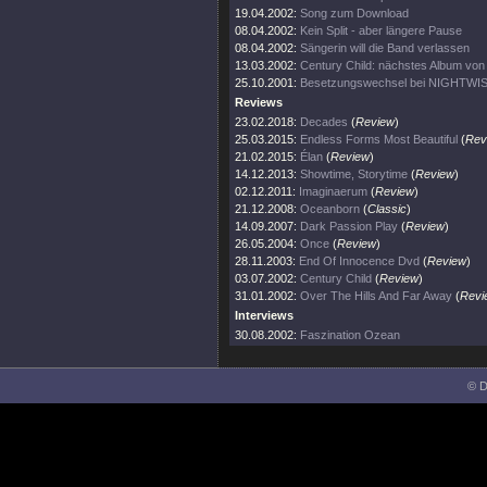
19.04.2002:
Song zum Download
08.04.2002:
Kein Split - aber längere Pause
08.04.2002:
Sängerin will die Band verlassen
13.03.2002:
Century Child: nächstes Album v
25.10.2001:
Besetzungswechsel bei NIGHTWI
Reviews
23.02.2018:
Decades
(
Review
)
25.03.2015:
Endless Forms Most Beautiful
(
Rev
21.02.2015:
Élan
(
Review
)
14.12.2013:
Showtime, Storytime
(
Review
)
02.12.2011:
Imaginaerum
(
Review
)
21.12.2008:
Oceanborn
(
Classic
)
14.09.2007:
Dark Passion Play
(
Review
)
26.05.2004:
Once
(
Review
)
28.11.2003:
End Of Innocence Dvd
(
Review
)
03.07.2002:
Century Child
(
Review
)
31.01.2002:
Over The Hills And Far Away
(
Revi
Interviews
30.08.2002:
Faszination Ozean
© D