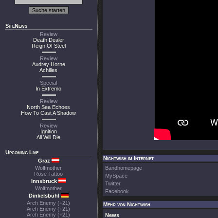
SiteNews
Review
Death Dealer
Reign Of Steel
Review
Audrey Horne
Achilles
Special
In Extremo
Review
North Sea Echoes
How To Cast A Shadow
Review
Ignition
All Will Die
Upcoming Live
Nightwish im Internet
Graz
Wolfmother
Bandhomepage
Rose Tattoo
MySpace
Innsbruck
Twitter
Wolfmother
Facebook
Dinkelsbühl
Arch Enemy (+21)
Mehr von Nightwish
Arch Enemy (+21)
Arch Enemy (+21)
News