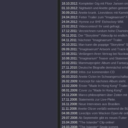
18.10.2012:
Kompletter Gig mit Floor Jansen onl
01.10.2012:
Nightwish und Anette gehen getren
30.09.2012:
Anette krank. Livevideos mit Kamel
24.04.2012:
Fetter Trailer zum "Imaginaerum" Fi
24.04.2012:
Hymne zur IIHF Eishockey-WM.
23.02.2012:
Videocontest! Ihr seid gefragt...
17.12.2011:
Verzeichnen rundum hohe Chartein
09.11.2011:
Der "Storytime" Videoclip ist endlich 
04.11.2011:
Nächster "Imaginaerum" Trailer.
26.10.2011:
Man kann die poppige "Storytime" S
09.09.2011:
"Imaginaerum" Artwork und Track-
22.08.2011:
Verlängern ihren Vertrag bei Nuclea
10.08.2011:
"Imaginarium" Teaser und Statemen
10.02.2011:
Mammutprojekt: Album und Fantasy
27.11.2010:
Deutsche Biografie demnächst erhäl
18.07.2010:
Infos zur kommenden CD
05.03.2010:
Anette Ozlon im Schwangerschaftsu
26.02.2009:
Konzept für nächstes Album steht.
13.02.2009:
Erster "Made In Hong Kong" Trailer
08.01.2009:
Cover zu "Made In Hong Kong".
24.11.2008:
Marco philosophiert über Zeiten mit 
17.11.2008:
Statements zur Live-Pleite.
16.11.2008:
Neue Interviews aus Brasilien.
11.11.2008:
Anette Olzon verläßt weinend die B
04.08.2008:
Liveclips vom Wacken Open Air onl
29.07.2008:
Ab Septemebr gibt es neues Futter 
15.04.2008:
"The Islander" Clip online!
24.03.2008:
"The Islander" Single kommt.