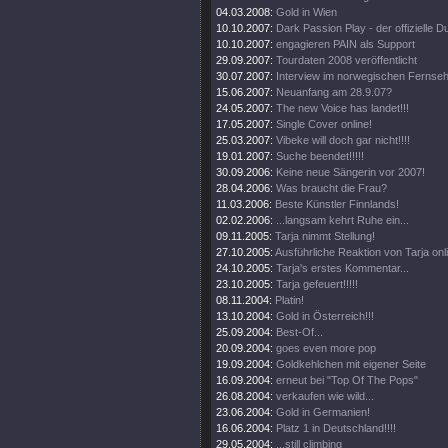
04.03.2008:
Gold in Wien
10.10.2007:
Dark Passion Play - der offizielle
10.10.2007:
engagieren PAIN als Support
29.09.2007:
Tourdaten 2008 veröffentlicht
30.07.2007:
Interview im norwegischen Fernse
15.06.2007:
Neuanfang am 28.9.07?
24.05.2007:
The new Voice has landet!!!
17.05.2007:
Single Cover online!
25.03.2007:
Vibeke will doch gar nicht!!!!
19.01.2007:
Suche beendet!!!!!
30.09.2006:
Keine neue Sängerin vor 2007!
28.04.2006:
Was braucht die Frau?
11.03.2006:
Beste Künstler Finnlands!
02.02.2006:
...langsam kehrt Ruhe ein...
09.11.2005:
Tarja nimmt Stellung!
27.10.2005:
Ausführliche Reaktion von Tarja onl
24.10.2005:
Tarja's erstes Kommentar...
23.10.2005:
Tarja gefeuert!!!!!
08.11.2004:
Platin!
13.10.2004:
Gold in Österreich!!!
25.09.2004:
Best-Of...
20.09.2004:
goes even more pop
19.09.2004:
Goldkehlchen mit eigener Seite
16.09.2004:
erneut bei "Top Of The Pops"
26.08.2004:
verkaufen wie wild...
23.06.2004:
Gold in Germanien!
16.06.2004:
Platz 1 in Deutschland!!!!
29.05.2004:
...still climbing