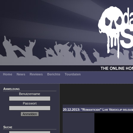
Home
News
Reviews
Berichte
Tourdaten
Anmeldung
Benutzername
Passwort
20.12.2013: "Romanticide" Live Videoclip releas
Suche