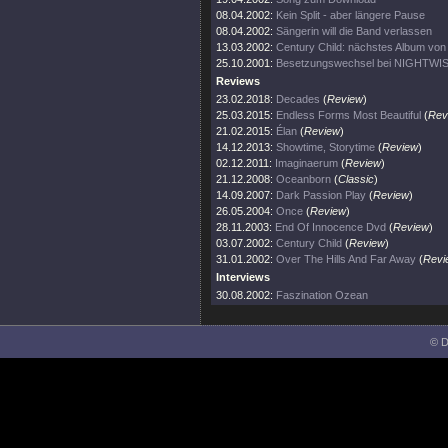
08.04.2002:
Kein Split - aber längere Pause
08.04.2002:
Sängerin will die Band verlassen
13.03.2002:
Century Child: nächstes Album v
25.10.2001:
Besetzungswechsel bei NIGHTWI
Reviews
23.02.2018:
Decades
(
Review
)
25.03.2015:
Endless Forms Most Beautiful
(
Rev
21.02.2015:
Élan
(
Review
)
14.12.2013:
Showtime, Storytime
(
Review
)
02.12.2011:
Imaginaerum
(
Review
)
21.12.2008:
Oceanborn
(
Classic
)
14.09.2007:
Dark Passion Play
(
Review
)
26.05.2004:
Once
(
Review
)
28.11.2003:
End Of Innocence Dvd
(
Review
)
03.07.2002:
Century Child
(
Review
)
31.01.2002:
Over The Hills And Far Away
(
Revi
Interviews
30.08.2002:
Faszination Ozean
© D