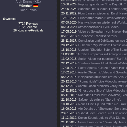
Arch Enemy (+21)
13.08.2024:
Poppigr, grandiose "The Day Of..." 
München
24.05.2024:
Schönes, neus Video. Lahmer Song
Rose Tattoo
20.11.2022:
Floor Jansen wieder an Bord. Neue
12.01.2021:
Frustrierter Marco Hietala verlässt
Statistics
07.09.2020:
Nightwish gehen wieder auf Worldt
7714 Reviews
912 Berichte
06.03.2020:
Atmosphärisches Lyric-Video
26 Konzerte/Festivals
17.05.2019:
Video zu Soloalbum von Marco Hiet
05.01.2018:
"Decades" Tracklist ist raus.
28.11.2017:
Compilation und Jubiläumstournee 
20.12.2016:
Hübscher "My Walden" Liveclip onli
18.10.2016:
Üppiger "Shudder Before The Beautif
11.03.2015:
Große Europatour mit Amorphis un
13.02.2015:
Stellen Video zur poppigen "Elan" Si
22.12.2014:
"Endless Forms Most Beautiful" Art
17.08.2014:
Fetter Special-Clip zu "Planet Hell" 
17.02.2014:
Anette Olzon mit Video und Soloalb
05.02.2014:
Holopainen stellt sein erstes Solo-V
20.12.2013:
"Romanticide" Live Videoclip releas
02.12.2013:
Anette Olzon probierts volley mit S
15.11.2013:
"Ghost Love Score" Live Videoclip 
05.11.2013:
Nächster Trailer zu "Showtime, Stor
21.10.2013:
Saftiger Liveclip zu "Storytime".
10.10.2013:
Neues Line-Up und fetter live Traile
16.09.2013:
Alle Details zu "Showtime, Storytim
23.01.2013:
"Ghost Love Score" Live Clip online
11.12.2012:
Kreiert Soundtrack zu Walt-Disney
21.11.2012:
Neuer Liveclip zu "I Want My Tears
18.10.2012:
Kompletter Gig mit Floor Jansen onl