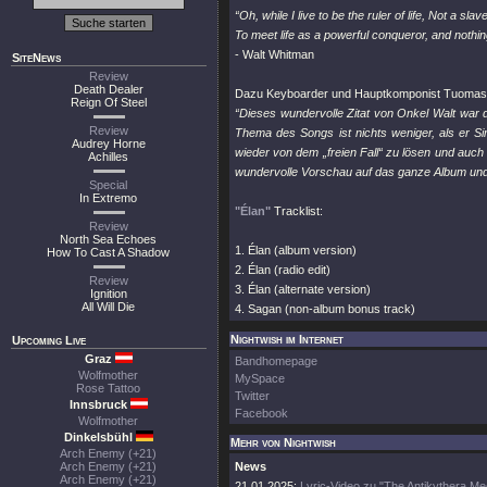
“Oh, while I live to be the ruler of life, Not a slav
To meet life as a powerful conqueror, and nothi
- Walt Whitman
SiteNews
Review
Death Dealer
Dazu Keyboarder und Hauptkomponist Tuomas 
Reign Of Steel
“Dieses wundervolle Zitat von Onkel Walt war 
Review
Thema des Songs ist nichts weniger, als er Sin
Audrey Horne
wieder von dem „freien Fall“ zu lösen und auch
Achilles
wundervolle Vorschau auf das ganze Album und
Special
In Extremo
"Élan"
Tracklist:
Review
North Sea Echoes
1. Élan (album version)
How To Cast A Shadow
2. Élan (radio edit)
Review
3. Élan (alternate version)
Ignition
All Will Die
4. Sagan (non-album bonus track)
Nightwish im Internet
Upcoming Live
Graz
Bandhomepage
Wolfmother
MySpace
Rose Tattoo
Twitter
Innsbruck
Facebook
Wolfmother
Dinkelsbühl
Mehr von Nightwish
Arch Enemy (+21)
Arch Enemy (+21)
News
Arch Enemy (+21)
21.01.2025:
Lyric-Video zu "The Antikythera M