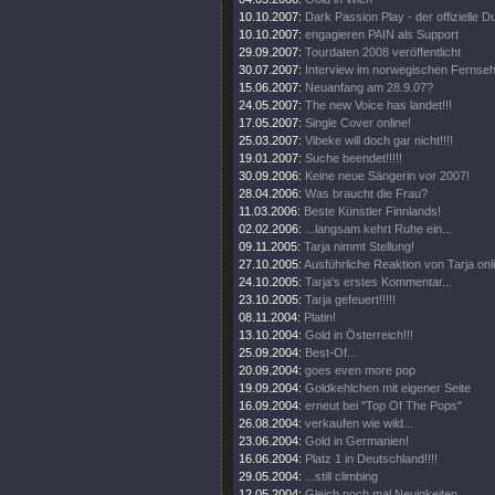
10.10.2007:
Dark Passion Play - der offizielle
10.10.2007:
engagieren PAIN als Support
29.09.2007:
Tourdaten 2008 veröffentlicht
30.07.2007:
Interview im norwegischen Fernse
15.06.2007:
Neuanfang am 28.9.07?
24.05.2007:
The new Voice has landet!!!
17.05.2007:
Single Cover online!
25.03.2007:
Vibeke will doch gar nicht!!!!
19.01.2007:
Suche beendet!!!!!
30.09.2006:
Keine neue Sängerin vor 2007!
28.04.2006:
Was braucht die Frau?
11.03.2006:
Beste Künstler Finnlands!
02.02.2006:
...langsam kehrt Ruhe ein...
09.11.2005:
Tarja nimmt Stellung!
27.10.2005:
Ausführliche Reaktion von Tarja onl
24.10.2005:
Tarja's erstes Kommentar...
23.10.2005:
Tarja gefeuert!!!!!
08.11.2004:
Platin!
13.10.2004:
Gold in Österreich!!!
25.09.2004:
Best-Of...
20.09.2004:
goes even more pop
19.09.2004:
Goldkehlchen mit eigener Seite
16.09.2004:
erneut bei "Top Of The Pops"
26.08.2004:
verkaufen wie wild...
23.06.2004:
Gold in Germanien!
16.06.2004:
Platz 1 in Deutschland!!!!
29.05.2004:
...still climbing
12.05.2004:
Gleich noch mal Neuigkeiten