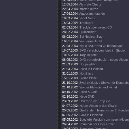
12.05.2004:
Ab in die Charts!
22.04.2004:
starten durch
17.04.2004:
Autogrammstunde
18.03.2004:
findet Nemo
18.03.2004:
Trackliste
02.03.2004:
Tracklist der neuen CD
28.02.2004:
Studiobilder
06.02.2004:
Bei Nuclear Blast
16.01.2004:
Wiedermal Gold
27.08.2003:
Neue DVD "End Of Innocence"
16.07.2003:
DVD verschoben, bald im Studio
10.05.2003:
Tarja heiratet
08.05.2003:
DVD verschiebt sich, neues Album 
21.03.2003:
Doppelplatin
21.03.2003:
Platin in Finnland!
31.01.2003:
Nominiert
15.01.2003:
Studio Pläne
23.10.2002:
Zwei exklusive Shows für Deutsch
21.10.2002:
Wieder Platin in der Heimat
09.10.2002:
Platin & Gold
02.10.2002:
Neue DVD
23.09.2002:
Diverse Side-Projekte
04.07.2002:
Neues Album in den Charts
25.05.2002:
Gold in der Heimat in nur 2 Stunden
07.05.2002:
Gold in Finnland!
05.05.2002:
Spezielle Version vom neuen Album
26.04.2002:
Phantom der Oper Cover
19.04.2002:
Song zum Download