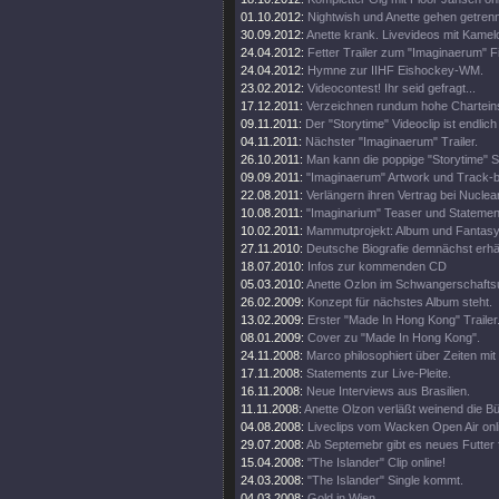
01.10.2012:
Nightwish und Anette gehen getren
30.09.2012:
Anette krank. Livevideos mit Kamel
24.04.2012:
Fetter Trailer zum "Imaginaerum" Fi
24.04.2012:
Hymne zur IIHF Eishockey-WM.
23.02.2012:
Videocontest! Ihr seid gefragt...
17.12.2011:
Verzeichnen rundum hohe Chartein
09.11.2011:
Der "Storytime" Videoclip ist endlich 
04.11.2011:
Nächster "Imaginaerum" Trailer.
26.10.2011:
Man kann die poppige "Storytime" S
09.09.2011:
"Imaginaerum" Artwork und Track-
22.08.2011:
Verlängern ihren Vertrag bei Nuclea
10.08.2011:
"Imaginarium" Teaser und Statemen
10.02.2011:
Mammutprojekt: Album und Fantasy
27.11.2010:
Deutsche Biografie demnächst erhäl
18.07.2010:
Infos zur kommenden CD
05.03.2010:
Anette Ozlon im Schwangerschaftsu
26.02.2009:
Konzept für nächstes Album steht.
13.02.2009:
Erster "Made In Hong Kong" Trailer
08.01.2009:
Cover zu "Made In Hong Kong".
24.11.2008:
Marco philosophiert über Zeiten mit 
17.11.2008:
Statements zur Live-Pleite.
16.11.2008:
Neue Interviews aus Brasilien.
11.11.2008:
Anette Olzon verläßt weinend die B
04.08.2008:
Liveclips vom Wacken Open Air onl
29.07.2008:
Ab Septemebr gibt es neues Futter 
15.04.2008:
"The Islander" Clip online!
24.03.2008:
"The Islander" Single kommt.
04.03.2008:
Gold in Wien