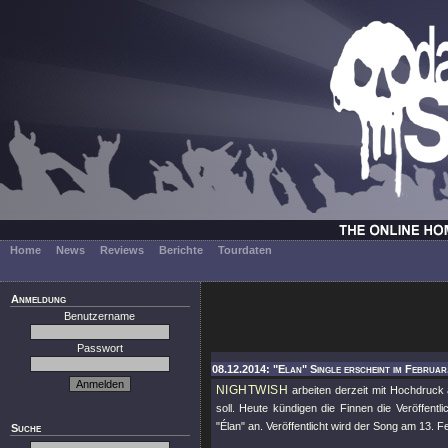
Home
News
Reviews
Berichte
Tourdaten
Anmeldung
Benutzername
Passwort
08.12.2014: "Elan" Single erscheint im Februar
NIGHTWISH
arbeiten derzeit mit Hochdruck 
soll. Heute kündigen die Finnen die Veröffent
"Élan"
an. Veröffentlicht wird der Song am 13. F
Suche