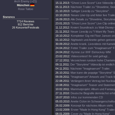
Arch Enemy (+21)
15.11.2013:
"Ghost Love Score" Live Videoclip 
München
05.11.2013:
Nächster Trailer zu "Showtime, Stor
Rose Tattoo
21.10.2013:
Saftiger Liveclip zu "Storytime".
10.10.2013:
Neues Line-Up und fetter live Traile
Statistics
16.09.2013:
Alle Details zu "Showtime, Storytim
7714 Reviews
23.01.2013:
"Ghost Love Score" Live Clip online
912 Berichte
26 Konzerte/Festivals
11.12.2012:
Kreiert Soundtrack zu Walt-Disney
21.11.2012:
Neuer Liveclip zu "I Want My Tears
18.10.2012:
Kompletter Gig mit Floor Jansen onl
01.10.2012:
Nightwish und Anette gehen getren
30.09.2012:
Anette krank. Livevideos mit Kamel
24.04.2012:
Fetter Trailer zum "Imaginaerum" Fi
24.04.2012:
Hymne zur IIHF Eishockey-WM.
23.02.2012:
Videocontest! Ihr seid gefragt...
17.12.2011:
Verzeichnen rundum hohe Chartein
09.11.2011:
Der "Storytime" Videoclip ist endlich 
04.11.2011:
Nächster "Imaginaerum" Trailer.
26.10.2011:
Man kann die poppige "Storytime" S
09.09.2011:
"Imaginaerum" Artwork und Track-
22.08.2011:
Verlängern ihren Vertrag bei Nuclea
10.08.2011:
"Imaginarium" Teaser und Statemen
10.02.2011:
Mammutprojekt: Album und Fantasy
27.11.2010:
Deutsche Biografie demnächst erhäl
18.07.2010:
Infos zur kommenden CD
05.03.2010:
Anette Ozlon im Schwangerschaftsu
26.02.2009:
Konzept für nächstes Album steht.
13.02.2009:
Erster "Made In Hong Kong" Trailer
08.01.2009:
Cover zu "Made In Hong Kong".