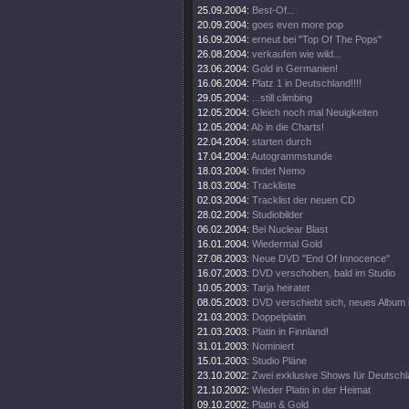
25.09.2004:
Best-Of...
20.09.2004:
goes even more pop
16.09.2004:
erneut bei "Top Of The Pops"
26.08.2004:
verkaufen wie wild...
23.06.2004:
Gold in Germanien!
16.06.2004:
Platz 1 in Deutschland!!!!
29.05.2004:
...still climbing
12.05.2004:
Gleich noch mal Neuigkeiten
12.05.2004:
Ab in die Charts!
22.04.2004:
starten durch
17.04.2004:
Autogrammstunde
18.03.2004:
findet Nemo
18.03.2004:
Trackliste
02.03.2004:
Tracklist der neuen CD
28.02.2004:
Studiobilder
06.02.2004:
Bei Nuclear Blast
16.01.2004:
Wiedermal Gold
27.08.2003:
Neue DVD "End Of Innocence"
16.07.2003:
DVD verschoben, bald im Studio
10.05.2003:
Tarja heiratet
08.05.2003:
DVD verschiebt sich, neues Album 
21.03.2003:
Doppelplatin
21.03.2003:
Platin in Finnland!
31.01.2003:
Nominiert
15.01.2003:
Studio Pläne
23.10.2002:
Zwei exklusive Shows für Deutsch
21.10.2002:
Wieder Platin in der Heimat
09.10.2002:
Platin & Gold