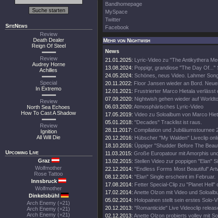
Bandhomepage
MySpace
Twitter
SiteNews
Facebook
Review
Death Dealer
Mehr von Nightwish
Reign Of Steel
News
Review
21.01.2025:
Lyric-Video zu "The Antikythera M
Audrey Horne
13.08.2024:
Poppigr, grandiose "The Day Of..." 
Achilles
24.05.2024:
Schönes, neus Video. Lahmer Song
Special
20.11.2022:
Floor Jansen wieder an Bord. Neue
In Extremo
12.01.2021:
Frustrierter Marco Hietala verlässt
07.09.2020:
Nightwish gehen wieder auf Worldt
Review
06.03.2020:
Atmosphärisches Lyric-Video
North Sea Echoes
How To Cast A Shadow
17.05.2019:
Video zu Soloalbum von Marco Hiet
05.01.2018:
"Decades" Tracklist ist raus.
Review
28.11.2017:
Compilation und Jubiläumstournee 
Ignition
All Will Die
20.12.2016:
Hübscher "My Walden" Liveclip onli
18.10.2016:
Üppiger "Shudder Before The Beautif
Upcoming Live
11.03.2015:
Große Europatour mit Amorphis un
Graz
13.02.2015:
Stellen Video zur poppigen "Elan" Si
Wolfmother
22.12.2014:
"Endless Forms Most Beautiful" Art
Rose Tattoo
08.12.2014:
"Elan" Single erscheint im Februar.
Innsbruck
17.08.2014:
Fetter Special-Clip zu "Planet Hell" 
Wolfmother
17.02.2014:
Anette Olzon mit Video und Soloalb
Dinkelsbühl
05.02.2014:
Holopainen stellt sein erstes Solo-V
Arch Enemy (+21)
20.12.2013:
"Romanticide" Live Videoclip releas
Arch Enemy (+21)
Arch Enemy (+21)
02.12.2013:
Anette Olzon probierts volley mit S