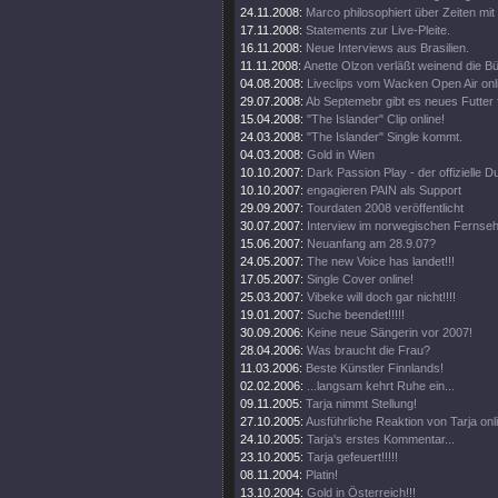
24.11.2008:
Marco philosophiert über Zeiten mit 
17.11.2008:
Statements zur Live-Pleite.
16.11.2008:
Neue Interviews aus Brasilien.
11.11.2008:
Anette Olzon verläßt weinend die B
04.08.2008:
Liveclips vom Wacken Open Air onl
29.07.2008:
Ab Septemebr gibt es neues Futter 
15.04.2008:
"The Islander" Clip online!
24.03.2008:
"The Islander" Single kommt.
04.03.2008:
Gold in Wien
10.10.2007:
Dark Passion Play - der offizielle
10.10.2007:
engagieren PAIN als Support
29.09.2007:
Tourdaten 2008 veröffentlicht
30.07.2007:
Interview im norwegischen Fernse
15.06.2007:
Neuanfang am 28.9.07?
24.05.2007:
The new Voice has landet!!!
17.05.2007:
Single Cover online!
25.03.2007:
Vibeke will doch gar nicht!!!!
19.01.2007:
Suche beendet!!!!!
30.09.2006:
Keine neue Sängerin vor 2007!
28.04.2006:
Was braucht die Frau?
11.03.2006:
Beste Künstler Finnlands!
02.02.2006:
...langsam kehrt Ruhe ein...
09.11.2005:
Tarja nimmt Stellung!
27.10.2005:
Ausführliche Reaktion von Tarja onl
24.10.2005:
Tarja's erstes Kommentar...
23.10.2005:
Tarja gefeuert!!!!!
08.11.2004:
Platin!
13.10.2004:
Gold in Österreich!!!