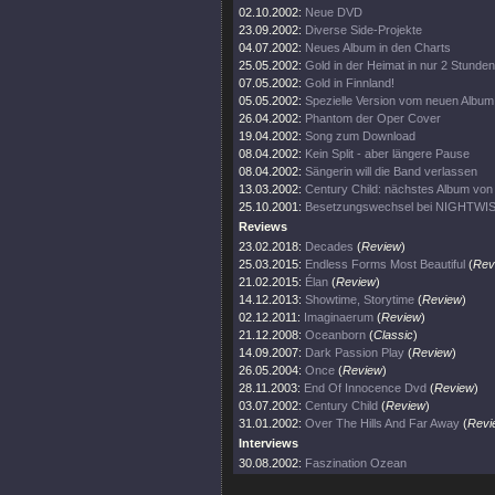
02.10.2002:
Neue DVD
23.09.2002:
Diverse Side-Projekte
04.07.2002:
Neues Album in den Charts
25.05.2002:
Gold in der Heimat in nur 2 Stunden
07.05.2002:
Gold in Finnland!
05.05.2002:
Spezielle Version vom neuen Album
26.04.2002:
Phantom der Oper Cover
19.04.2002:
Song zum Download
08.04.2002:
Kein Split - aber längere Pause
08.04.2002:
Sängerin will die Band verlassen
13.03.2002:
Century Child: nächstes Album v
25.10.2001:
Besetzungswechsel bei NIGHTWI
Reviews
23.02.2018:
Decades
(
Review
)
25.03.2015:
Endless Forms Most Beautiful
(
Rev
21.02.2015:
Élan
(
Review
)
14.12.2013:
Showtime, Storytime
(
Review
)
02.12.2011:
Imaginaerum
(
Review
)
21.12.2008:
Oceanborn
(
Classic
)
14.09.2007:
Dark Passion Play
(
Review
)
26.05.2004:
Once
(
Review
)
28.11.2003:
End Of Innocence Dvd
(
Review
)
03.07.2002:
Century Child
(
Review
)
31.01.2002:
Over The Hills And Far Away
(
Revi
Interviews
30.08.2002:
Faszination Ozean