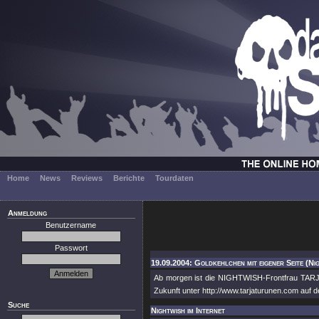
Home
News
Reviews
Berichte
Tourdaten
Anmeldung
Benutzername
Passwort
19.09.2004: Goldkehlchen mit eigener Seite (Ni
Ab morgen ist die NIGHTWISH-Frontfrau TARJA
Zukunft unter http://www.tarjaturunen.com auf d
Suche
Nightwish im Internet