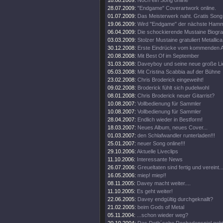
18.08.2009:
Noch ein Song online
28.07.2009:
"Endgame" Coverartwork online.
01.07.2009:
Das Meisterwerk naht. Gratis Song 
19.06.2009:
Wird "Endgame" der nächste Ham
06.04.2009:
Die schockierende Mustaine Biograf
03.03.2009:
Stolzer Mustaine gratuliert Metallica
30.12.2008:
Erste Eindrücke vom kommenden 
20.08.2008:
Mit Best Of im September
31.03.2008:
Daveyboy und seine neue große Lie
05.03.2008:
Mit Cristina Scabbia auf der Bühne
23.02.2008:
Chris Broderick eingeweiht!
09.02.2008:
Broderick fühlt sich pudelwohl
08.01.2008:
Chris Broderick neuer Gitarrist?
10.08.2007:
Vollbedienung für Sammler
10.08.2007:
Vollbedienung für Sammler
28.04.2007:
Endlich wieder in Bestform!
18.03.2007:
Neues Album, neues Cover...
01.03.2007:
den Schlafwandler runterladen!!!
25.01.2007:
neuer Song online!!!
29.10.2006:
Aktuelle Liveclips
11.10.2006:
Interessante News
26.07.2006:
Greueltaten sind fertig und vereint..
16.05.2006:
miep! miep!!
08.11.2005:
Davey macht weiter....
11.10.2005:
Es geht weiter!
22.06.2005:
Davey endgültig durchgeknallt?
21.02.2005:
beim Gods of Metal
05.11.2004:
...schon wieder weg?