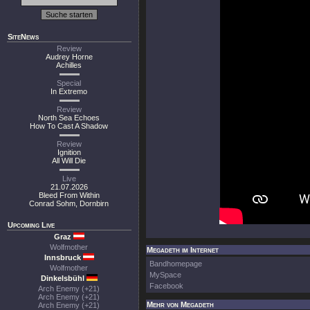
SiteNews
Review
Audrey Horne
Achilles
Special
In Extremo
Review
North Sea Echoes
How To Cast A Shadow
Review
Ignition
All Will Die
Live
21.07.2026
Bleed From Within
Conrad Sohm, Dornbirn
Upcoming Live
Graz
Wolfmother
Megadeth im Internet
Innsbruck
Bandhomepage
Wolfmother
MySpace
Dinkelsbühl
Facebook
Arch Enemy (+21)
Arch Enemy (+21)
Mehr von Megadeth
Arch Enemy (+21)