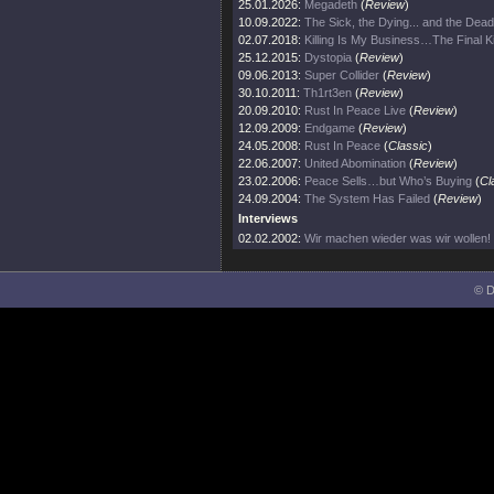
25.01.2026:
Megadeth
(
Review
)
10.09.2022:
The Sick, the Dying... and the Dead
02.07.2018:
Killing Is My Business…The Final Ki
25.12.2015:
Dystopia
(
Review
)
09.06.2013:
Super Collider
(
Review
)
30.10.2011:
Th1rt3en
(
Review
)
20.09.2010:
Rust In Peace Live
(
Review
)
12.09.2009:
Endgame
(
Review
)
24.05.2008:
Rust In Peace
(
Classic
)
22.06.2007:
United Abomination
(
Review
)
23.02.2006:
Peace Sells…but Who’s Buying
(
Cl
24.09.2004:
The System Has Failed
(
Review
)
Interviews
02.02.2002:
Wir machen wieder was wir wollen!
© D