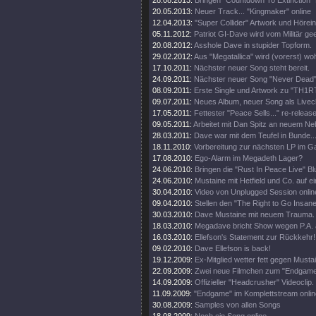
28.08.2013:
Bringen "Countdown To Extinction" 
20.05.2013:
Neuer Track... "Kingmaker" online
12.04.2013:
"Super Collider" Artwork und Hörei
05.11.2012:
Patriot GI-Dave wird vom Militär gee
20.08.2012:
Asshole Dave in stupider Topform.
29.02.2012:
Aus "Megatallica" wird (vorerst) wohl
17.10.2011:
Nächster neuer Song steht bereit.
24.09.2011:
Nächster neuer Song "Never Dead" 
08.09.2011:
Erste Single und Artwork zu "TH1
09.07.2011:
Neues Album, neuer Song als Livecl
17.05.2011:
Fettester "Peace Sells..." re-release
09.05.2011:
Arbeitet mit Dan Spitz an neuem Ne
28.03.2011:
Dave war mit dem Teufel in Bunde..
18.11.2010:
Vorbereitung zur nächsten LP im 
17.08.2010:
Ego-Alarm im Megadeth Lager?
24.06.2010:
Bringen die "Rust In Peace Live" Bl
24.06.2010:
Mustaine mit Hetfield und Co. auf e
30.04.2010:
Video von Unplugged Session onlin
09.04.2010:
Stellen den "The Right to Go Insane"
30.03.2010:
Dave Mustaine mit neuem Trauma.
18.03.2010:
Megadave bricht Show wegen P.A. 
16.03.2010:
Ellefson's Statement zur Rückkehr!
09.02.2010:
Dave Ellefson is back!
19.12.2009:
Ex-Mitglied wetter fett gegen Musta
22.09.2009:
Zwei neue Filmchen zum "Endgame
14.09.2009:
Offizieller "Headcrusher" Videoclip.
11.09.2009:
"Endgame" im Komplettstream onlin
30.08.2009:
Samples von allen Songs