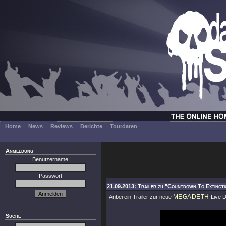
Home
News
Reviews
Berichte
Tourdaten
Anmeldung
Benutzername
Passwort
21.09.2013: Trailer zu "Countdown To Extincti
MEGADETH
Anbei ein Trailer zur neue
Live 
Suche