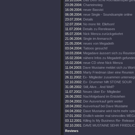
20.10.2004:
Das Deth´sche Rochadenspiel geht 
23.09.2004:
Charteinstieg
16.09.2004:
neuer Bassist
06.08.2004:
neue Single - Soundsample online
23.07.2004:
Details
12.07.2004:
No more Mr. Ellefson!
11.07.2004:
Details zu Rereleases
05.07.2004:
Nick Menza zurückgekehrt
21.06.2004:
Single im Anmarsch
21.05.2004:
neues von Megadeth
03.04.2004:
Tattoos gesucht!
10.03.2004:
Megadave äussert sich zu Reunion
15.02.2004:
nähere Infos zu Megadeth gefunde
15.02.2004:
neue CD ohne Nick Menza
11.04.2003:
Dave Mustaine meldet sich zu Wort
26.01.2003:
Marty Friedman über eine Reunion
26.11.2002:
Ex- Mitglieder zusammen unterweg
12.10.2002:
Ex- Drummer hilft STONE SOUR
31.08.2002:
Still, Alive... And Well?
11.07.2002:
Neues über Ex- Mitglieder
26.06.2002:
Nachfolgeband im Entstehen
20.04.2002:
Der Ausverkauf geht weiter
18.04.2002:
Ausverkauf bei Dave Mustaine
04.04.2002:
Dave Mustaine wird nicht mehr spie
17.01.2002:
Endlich wieder mal sinnvolles ME
03.12.2001:
Killing Is My Business Re- Release
02.10.2001:
DAVE MUSTAINE SEHR FRIEDLI
Reviews