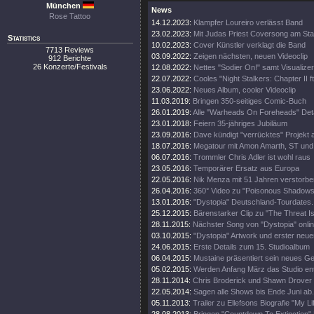
München
News
Rose Tattoo
14.12.2023:
Klampfer Loureiro verlässt Band
23.02.2023:
Mit Judas Priest Coversong am Sta
Statistics
10.02.2023:
Cover Künstler verklagt die Band
7713 Reviews
03.09.2022:
Zeigen nächsten, neuen Videoclip
912 Berichte
26 Konzerte/Festivals
12.08.2022:
Nettes "Sodier On!" samt Visualizer
22.07.2022:
Cooles "Night Stalkers: Chapter II ft
23.06.2022:
Neues Album, cooler Videoclip
11.03.2019:
Bringen 350-seitiges Comic-Buch
26.01.2019:
Alle "Warheads On Foreheads" Deta
23.01.2018:
Feiern 35-jähriges Jubiläum
23.09.2016:
Dave kündigt "verrücktes" Projekt 
18.07.2016:
Megatour mit Amon Amarth, ST und
06.07.2016:
Trommler Chris Adler ist wohl raus
23.05.2016:
Temporärer Ersatz aus Europa
22.05.2016:
Nik Menza mit 51 Jahren verstorbe
26.04.2016:
360° Video zu "Poisonous Shadows
13.01.2016:
"Dystopia" Deutschland-Tourdates.
25.12.2015:
Bärenstarker Clip zu "The Threat Is
28.11.2015:
Nächster Song von "Dystopia" onli
03.10.2015:
"Dystopia" Artwork und erster neue
24.06.2015:
Erste Details zum 15. Studioalbum
06.04.2015:
Mustaine präsentiert sein neues Ge
05.02.2015:
Werden Anfang März das Studio en
28.11.2014:
Chris Broderick und Shawn Drover 
22.05.2014:
Sagen alle Shows bis Ende Juni ab.
05.11.2013:
Trailer zu Ellefsons Biografie "My Li