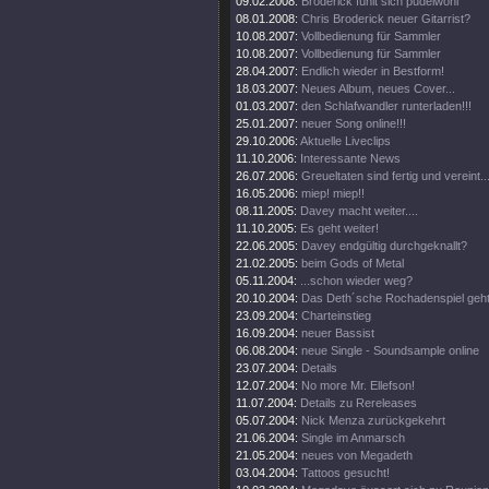
09.02.2008:
Broderick fühlt sich pudelwohl
08.01.2008:
Chris Broderick neuer Gitarrist?
10.08.2007:
Vollbedienung für Sammler
10.08.2007:
Vollbedienung für Sammler
28.04.2007:
Endlich wieder in Bestform!
18.03.2007:
Neues Album, neues Cover...
01.03.2007:
den Schlafwandler runterladen!!!
25.01.2007:
neuer Song online!!!
29.10.2006:
Aktuelle Liveclips
11.10.2006:
Interessante News
26.07.2006:
Greueltaten sind fertig und vereint..
16.05.2006:
miep! miep!!
08.11.2005:
Davey macht weiter....
11.10.2005:
Es geht weiter!
22.06.2005:
Davey endgültig durchgeknallt?
21.02.2005:
beim Gods of Metal
05.11.2004:
...schon wieder weg?
20.10.2004:
Das Deth´sche Rochadenspiel geht 
23.09.2004:
Charteinstieg
16.09.2004:
neuer Bassist
06.08.2004:
neue Single - Soundsample online
23.07.2004:
Details
12.07.2004:
No more Mr. Ellefson!
11.07.2004:
Details zu Rereleases
05.07.2004:
Nick Menza zurückgekehrt
21.06.2004:
Single im Anmarsch
21.05.2004:
neues von Megadeth
03.04.2004:
Tattoos gesucht!