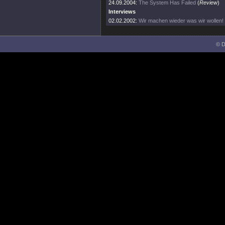
24.09.2004:
The System Has Failed
(
Review
)
Interviews
02.02.2002:
Wir machen wieder was wir wollen!
© D