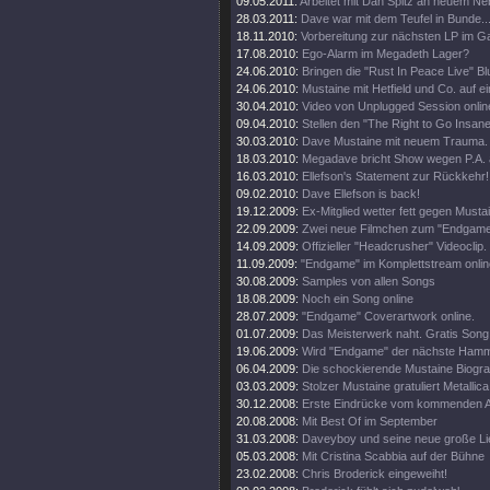
09.05.2011:
Arbeitet mit Dan Spitz an neuem Ne
28.03.2011:
Dave war mit dem Teufel in Bunde..
18.11.2010:
Vorbereitung zur nächsten LP im 
17.08.2010:
Ego-Alarm im Megadeth Lager?
24.06.2010:
Bringen die "Rust In Peace Live" Bl
24.06.2010:
Mustaine mit Hetfield und Co. auf e
30.04.2010:
Video von Unplugged Session onlin
09.04.2010:
Stellen den "The Right to Go Insane"
30.03.2010:
Dave Mustaine mit neuem Trauma.
18.03.2010:
Megadave bricht Show wegen P.A. 
16.03.2010:
Ellefson's Statement zur Rückkehr!
09.02.2010:
Dave Ellefson is back!
19.12.2009:
Ex-Mitglied wetter fett gegen Musta
22.09.2009:
Zwei neue Filmchen zum "Endgame
14.09.2009:
Offizieller "Headcrusher" Videoclip.
11.09.2009:
"Endgame" im Komplettstream onlin
30.08.2009:
Samples von allen Songs
18.08.2009:
Noch ein Song online
28.07.2009:
"Endgame" Coverartwork online.
01.07.2009:
Das Meisterwerk naht. Gratis Song 
19.06.2009:
Wird "Endgame" der nächste Ham
06.04.2009:
Die schockierende Mustaine Biograf
03.03.2009:
Stolzer Mustaine gratuliert Metallica
30.12.2008:
Erste Eindrücke vom kommenden 
20.08.2008:
Mit Best Of im September
31.03.2008:
Daveyboy und seine neue große Lie
05.03.2008:
Mit Cristina Scabbia auf der Bühne
23.02.2008:
Chris Broderick eingeweiht!