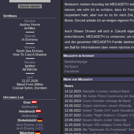
Bedauern meinen Ausstieg bei MEGADETH bekann
wissen, wie sehr ich es schätze, dass ihr Fa
respektiert habt, aber nun ist es für mich Z
SiteNews
Beste. Derzeit arbeite ich an einigen eigenen 
Review
Audrey Horne
Achilles
Auch Shawn Drower will sich in Zukunft eig
Special
entschlossen, MEGADETH zu verlassen, um mei
In Extremo
und der gesamten MEGADETH-Familie danken, 
Review
am Ball für Informationen über meine nächste m
North Sea Echoes
How To Cast A Shadow
Megadeth im Internet
Bandhomepage
Review
Ignition
MySpace
All Will Die
Facebook
Live
Mehr von Megadeth
21.07.2026
Bleed From Within
News
Conrad Sohm, Dornbirn
14.12.2023:
Klampfer Loureiro verlässt Band
23.02.2023:
Mit Judas Priest Coversong am Sta
Upcoming Live
10.02.2023:
Cover Künstler verklagt die Band
Graz
03.09.2022:
Zeigen nächsten, neuen Videoclip
Wolfmother
12.08.2022:
Nettes "Sodier On!" samt Visualizer
Innsbruck
22.07.2022:
Cooles "Night Stalkers: Chapter II ft
Wolfmother
23.06.2022:
Neues Album, cooler Videoclip
Dinkelsbühl
Arch Enemy (+21)
11.03.2019:
Bringen 350-seitiges Comic-Buch
Arch Enemy (+21)
26.01.2019:
Alle "Warheads On Foreheads" Deta
München