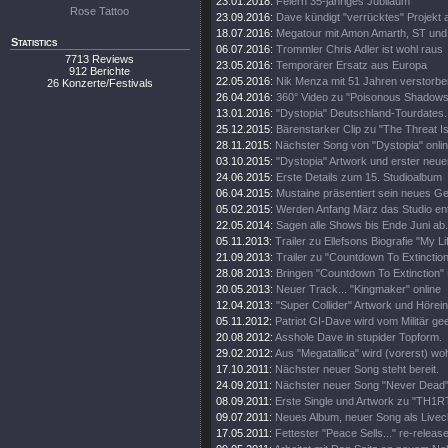
23.01.2018:
Feiern 35-jähriges Jubiläum
Rose Tattoo
23.09.2016:
Dave kündigt "verrücktes" Projekt 
18.07.2016:
Megatour mit Amon Amarth, ST und
Statistics
06.07.2016:
Trommler Chris Adler ist wohl raus
7713 Reviews
23.05.2016:
Temporärer Ersatz aus Europa
912 Berichte
22.05.2016:
Nik Menza mit 51 Jahren verstorbe
26 Konzerte/Festivals
26.04.2016:
360° Video zu "Poisonous Shadows
13.01.2016:
"Dystopia" Deutschland-Tourdates.
25.12.2015:
Bärenstarker Clip zu "The Threat Is
28.11.2015:
Nächster Song von "Dystopia" onli
03.10.2015:
"Dystopia" Artwork und erster neue
24.06.2015:
Erste Details zum 15. Studioalbum
06.04.2015:
Mustaine präsentiert sein neues Ge
05.02.2015:
Werden Anfang März das Studio en
22.05.2014:
Sagen alle Shows bis Ende Juni ab.
05.11.2013:
Trailer zu Ellefsons Biografie "My Li
21.09.2013:
Trailer zu "Countdown To Extinction
28.08.2013:
Bringen "Countdown To Extinction" 
20.05.2013:
Neuer Track... "Kingmaker" online
12.04.2013:
"Super Collider" Artwork und Hörei
05.11.2012:
Patriot GI-Dave wird vom Militär gee
20.08.2012:
Asshole Dave in stupider Topform.
29.02.2012:
Aus "Megatallica" wird (vorerst) wohl
17.10.2011:
Nächster neuer Song steht bereit.
24.09.2011:
Nächster neuer Song "Never Dead" 
08.09.2011:
Erste Single und Artwork zu "TH1
09.07.2011:
Neues Album, neuer Song als Livecl
17.05.2011:
Fettester "Peace Sells..." re-release