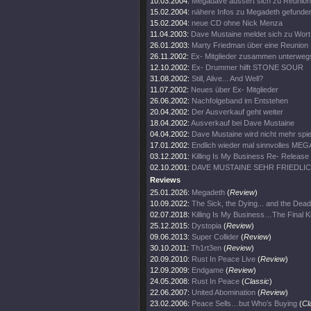
10.03.2004:
Megadave äussert sich zu Reunion
15.02.2004:
nähere Infos zu Megadeth gefunde
15.02.2004:
neue CD ohne Nick Menza
11.04.2003:
Dave Mustaine meldet sich zu Wort
26.01.2003:
Marty Friedman über eine Reunion
26.11.2002:
Ex- Mitglieder zusammen unterweg
12.10.2002:
Ex- Drummer hilft STONE SOUR
31.08.2002:
Still, Alive... And Well?
11.07.2002:
Neues über Ex- Mitglieder
26.06.2002:
Nachfolgeband im Entstehen
20.04.2002:
Der Ausverkauf geht weiter
18.04.2002:
Ausverkauf bei Dave Mustaine
04.04.2002:
Dave Mustaine wird nicht mehr spie
17.01.2002:
Endlich wieder mal sinnvolles ME
03.12.2001:
Killing Is My Business Re- Release
02.10.2001:
DAVE MUSTAINE SEHR FRIEDLI
Reviews
25.01.2026:
Megadeth
(
Review
)
10.09.2022:
The Sick, the Dying... and the Dead
02.07.2018:
Killing Is My Business…The Final Ki
25.12.2015:
Dystopia
(
Review
)
09.06.2013:
Super Collider
(
Review
)
30.10.2011:
Th1rt3en
(
Review
)
20.09.2010:
Rust In Peace Live
(
Review
)
12.09.2009:
Endgame
(
Review
)
24.05.2008:
Rust In Peace
(
Classic
)
22.06.2007:
United Abomination
(
Review
)
23.02.2006:
Peace Sells…but Who’s Buying
(
Cl