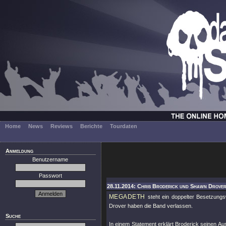
Home
News
Reviews
Berichte
Tourdaten
Anmeldung
Benutzername
Passwort
28.11.2014: Chris Broderick und Shawn Drover
MEGADETH
steht ein doppelter Besetzungs
Drover haben die Band verlassen.
Suche
In einem Statement erklärt Broderick seinen Au